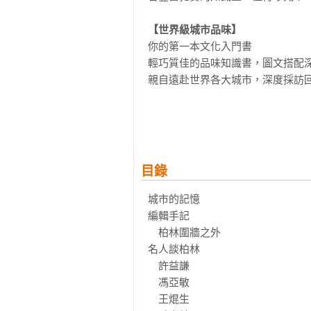
【世界級城市品味】
你的第一本文化入門書

輕巧質佳的品味知識書，圖文搭配深
親自遠赴世界各大城市，深度採訪回
從十大具有世界影響力的城市，挖掘
Image、藝術 Art、時尚 Fashion、美
配精美照片，深度及廣度都超越坊
目錄
城市的記憶

編輯手記

　柏林圍牆之外

名人談柏林

　許益謙

　馮亞敏

　王焜生
