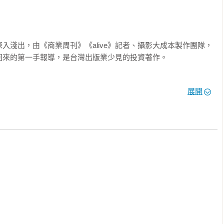
入淺出，由《商業周刊》《alive》記者、攝影大成本製作團隊，
來的第一手報導，是台灣出版業少見的投資著作。

出最有品味、最迷人的100個關鍵品味，領域包含城市印象 
展開
食 Gourmet、建築 Architecture、設計Design及逛遊Travel等，搭
間人文旅遊書刊，極具收藏價值。