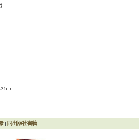
等
城市

有人這麼開玩笑，但知名日本藝術家村上隆聽到你這麼說，一定大大不同
eit）曾說：「柏林貧窮，卻性感（Wir sind zwar arm, aber 
教科文組織在 2006 年所選出世界第一座設計之都，就是柏林。目前世界
Y），也在柏林。全世界最活躍、最有價值的跳蚤市場；最奔放、最
               
代表德國參加 2013 年的威尼斯建築展。日本藝術家村上隆，近年
去了柏林，還在這裡開了日本海外目前唯一一家「左甚蛾狼」
和柏林藝術家打成一片。

籍
同出版社書籍
，吸引了國際的設計人才前往定居、開設公司。2000 年至 2010 
|
3％；反觀 20 世紀的設計人才大磁鐵，倫敦，同期增加幅度大約