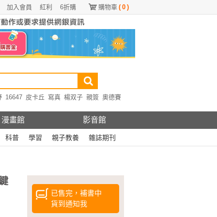
加入會員
紅利
6折購
購物車
(
0
)
野
16647
皮卡丘
寫真
楊双子
親簽
奧德賽
漫畫館
影音館
科普
學習
親子教養
雜誌期刊
鍵
已售完，補書中
貨到通知我