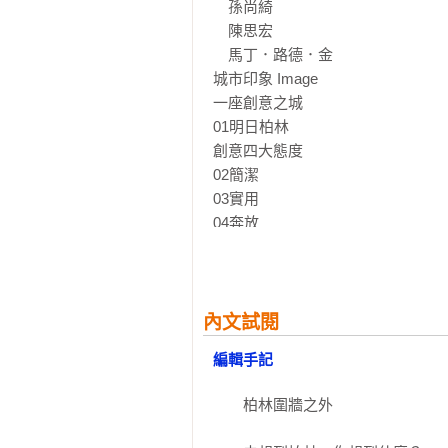
　孫尚綺

　陳思宏

　馬丁．路德．金

城市印象 Image

一座創意之城

01明日柏林

創意四大態度

02簡潔

03實用

04奔放

05自由

三大創作面相 

06既精又簡的好設計

07勇於實驗從本質改變

內文試閱
08好設計必須懂得反省

編輯手記
六個城市小幽默

09強人親嘴

　　柏林圍牆之外

10狂人紀念碑

11戈巴契夫破牆
