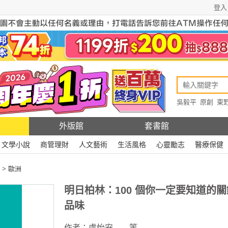
登入
吳毅平
原創
東
原創
Rewire
外版館
套書館
文學小說
商管理財
人文藝術
生活風格
心靈勵志
醫療保健
>
歐洲
明日柏林：100 個你一定要知道的關
品味
作者：
盧怡安……等