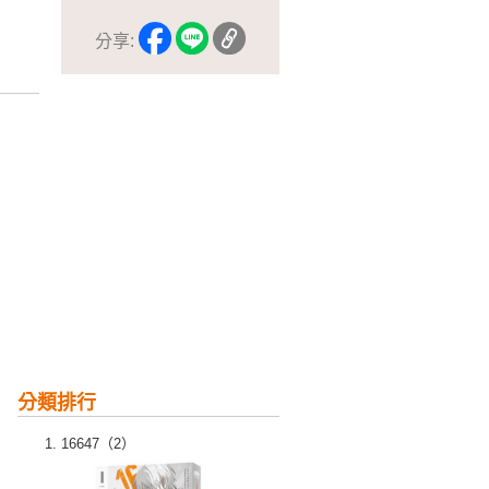
分享:
分類排行
16647（2）