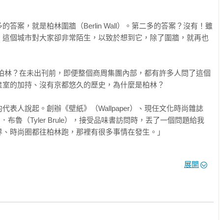
答案，就是柏林圍牆（Berlin Wall）。第二多的答案？沒有！雖
，這個城市對大家卻非常陌生，以致於想到它，除了圍牆，就再也
什麼選柏林？在未出刊前，即便整個商周集團內部，都有許多人問了這個
室的加持、沒有京都悠久的歷史，為什麼是柏林？

表人說起。創辦《壁紙》（Wallpaper）、現任文化時尚雜誌
．布魯（Tyler Brule），接受品味書訪問時，丟了一個問題給我
、時尚圈都往柏林跑，那裡有很多事情在發生。」

的人，即使在最沉重的柏林圍牆邊，也充滿了對明日的想像。它是
展開
築大師必要征服的地方；是一個不容錯過的採買聖地。

市，會帶給大家什麼意外的驚喜與領略？就請大家跟著我們走一趟