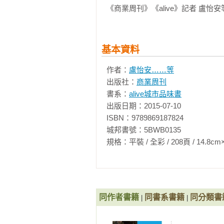
摘錄1 - 城市印象 Image 
《商業周刊》《alive》記者 盧怡安
26包浩斯學校

包浩斯三堂課

　　明日柏林，全球設計師最想住的
27形隨機能

28忠於材質

基本資料
　　「Berlin，boring？」
29少即是多

意。

作者：
盧怡安……等
一個文創基地

出版社：
商業周刊
30 Betahaus

　　前柏林市長沃維萊特（Klaus Wower
書系：
alive城市品味書
一大未來設計展

trotzdem sexy）。」聯合國
出版日期：2015-07-10

31 DMY

最大的「新銳設計概念展」（DM
ISBN：9789869187824

三位新銳設計師

具分量的藝廊，現在，都在柏林。

城邦書號：5BWB0135

32艾斯林格

規格：平裝 / 全彩 / 208頁 / 14.8cm×21cm 
33馬克．布朗

　　中國藝術家艾未未在柏林落腳，
34很多愛團隊

以發掘、提攜新藝術家為樂，他也
六大工藝美學

（Hidari Zingaro）畫廊，準備
35朗格表 

36萬寶龍鋼筆

同作者書籍
同書系書籍
同分類書
　　近 20 年的柏林，就像個大磁鐵
|
|
37 Burmester音響 

年，這裡的創意產業從業人數增加 4
38 ic! Berlin眼鏡

是 13％。
