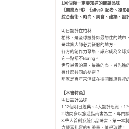
100個你一定要知道的關鍵品味

《商業周刊》《alive》記者、攝
綜合藝術、時尚、美食、建築、設
明日設計在柏林

柏林，是全球設計師最想住的城市，
是建築大師必要征服的地方。

各方的創作力聚集，讓它成為全球文
它一點都不Boring。

世界最貴的筆、最準的表、最先進的
有什麼共同的祕密？

那就是百年來潛藏在德國民族性裡的
【本書特色】
明日設計品味

1.13個明日經典、4大設計思潮、1
2.坊間多以旅遊指南書為主，專門
3.華人首創系統化品味書，第一本
含豐富扎實的知識量，值得珍藏！
