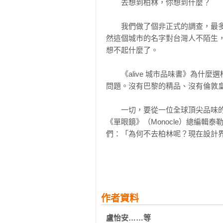
　　去想到柏林，你想到什麼？

12超人倒頭栽

13小綠人紅綠燈

　　我們做了個非正式的調查，最多的
14柏林熊

然這個城市的名字對台灣人不陌生
想不起什麼了。

設計 Design

一位設計之神

　　《alive 城市品味書》為
15蘭姆斯 

問題。沒有巴黎的精品、沒有倫敦皇
設計十誡

16創新

　　一切，要從一位全球頂尖品味的代
17實用

《單眼鏡》（Monocle）總編輯泰勒
18美感

們：「為何不去柏林呢？現在設計界
19不言自明

20不浮誇

　　柏林，吸引了全世界熱愛創意
21誠實

目前全球設計師最想住的城市；是建
22堅固耐用

23堅持細節

　　柏林，這個既熟悉又陌生的城
作者資料
24環保

吧。

25設計意圖少

盧怡安……等
一個設計啟發
