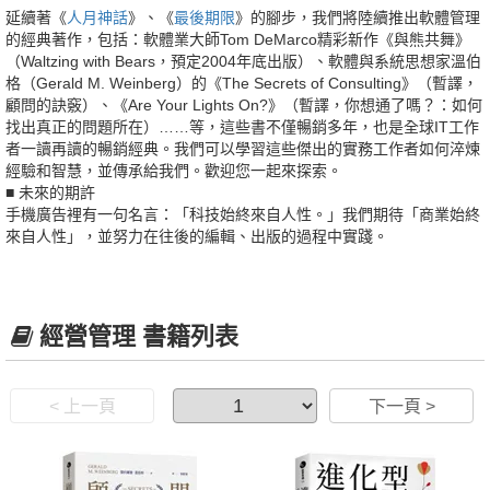
延續著《
人月神話
》、《
最後期限
》的腳步，我們將陸續推出軟體管理
的經典著作，包括：軟體業大師Tom DeMarco精彩新作《與熊共舞》
（Waltzing with Bears，預定2004年底出版）、軟體與系統思想家溫伯
格（Gerald M. Weinberg）的《The Secrets of Consulting》（暫譯，
顧問的訣竅）、《Are Your Lights On?》（暫譯，你想通了嗎？：如何
找出真正的問題所在）……等，這些書不僅暢銷多年，也是全球IT工作
者一讀再讀的暢銷經典。我們可以學習這些傑出的實務工作者如何淬煉
經驗和智慧，並傳承給我們。歡迎您一起來探索。
■ 未來的期許
手機廣告裡有一句名言：「科技始終來自人性。」我們期待「商業始終
來自人性」，並努力在往後的編輯、出版的過程中實踐。
經營管理 書籍列表
< 上一頁
下一頁 >