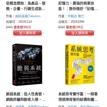
從概念開始：為產品、服
記憶力，最強的商業技
務、企畫、行銷生成新價
能！：教你做好「記憶管
值的方法
理」，精進學習力、理解
作者：
細田高廣(Takahiro
作者：
宇都出 雅巳
力，讓工作和學習更高效
Hosoda)
出版日：20241114
出版日：20241008
$450
優惠價356元
$360
優惠價238元
放入購物車
放入購物車
脆弱系統：從人性貪婪、
系統思考實作篇：一眼看
網路詐騙到駭客入侵，探
清規律背後的結構和邏
索資訊安全的歷史和未來
輯，解決現實世界中的複
作者：
安德魯．史都華(Andrew
作者：
丹尼斯．舍伍德(Dennis