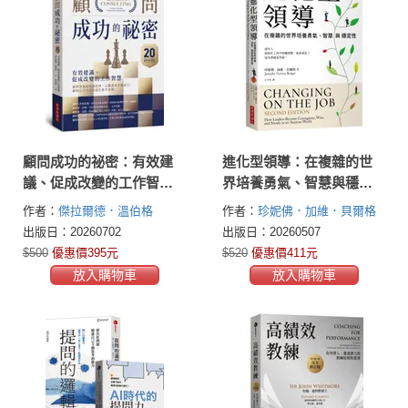
顧問成功的祕密：有效建
進化型領導：在複雜的世
議、促成改變的工作智慧
界培養勇氣、智慧與穩定
（20週年紀念版）
性
作者：
傑拉爾德．溫伯格
作者：
珍妮佛．加維．貝爾格
(Gerald M. Weinberg)
(Jennifer Garvey Berger)
出版日：20260702
出版日：20260507
$500
優惠價395元
$520
優惠價411元
放入購物車
放入購物車