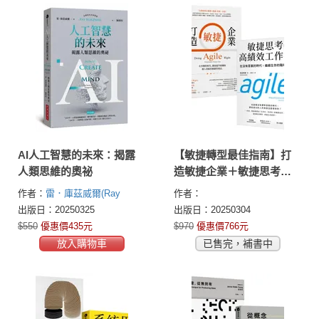
AI人工智慧的未來：揭露
【敏捷轉型最佳指南】打
人類思維的奧祕
造敏捷企業＋敏捷思考的
高績效工作術
作者：
雷．庫茲威爾(Ray
作者：
Kurzweil)
出版日：20250325
出版日：20250304
$550
優惠價435元
$970
優惠價766元
放入購物車
已售完，補書中