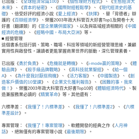
已出版：《
全球經濟常識100
》、《
個性理財方程式
》、《
生態經濟大
未來
》、《
資本的祕密
》、《
國際財經輕鬆學
》、《
現代經濟史的基
礎
》、倍受好評的經濟小說《
愛上經濟
》、《
抉擇
》、替「背德者」辯
護的《
百辯經濟學
》、榮獲2003年政大科管百大好書Top1及開卷十大
好書（翻譯類）的《
當企業購併國家
》、以及與區域經濟相關的《
中國
經濟的危機
》、《
經略中國，布局大亞洲
》等。
■ 經營管理
這個書系包括行銷、策略、職場、科技等領域的新經營管理思維，兼顧
實用性與啟發性，讓讀者更能掌握商業世界的脈動，深化管理素養。
已出版《
勇於負責
》、《
危機就是轉機
》、《
i-mode贏的策略
》、《
體
驗品牌
》、《
殺手級品牌戰略
》、《
高科技就業聖經
》、《
給一個
A
》、《
為什麼我討厭搭飛機
》、《
活力客服
》、《
中國製造
》、《
創
造客戶價值的10堂課
》、《
企業文化獲利報告
》、《
困難的事，我來
做！
》、榮獲2003年政大科管百大好書Top10的《
體驗經濟時代
》、製
造兼服務業必讀的《
精實革命
》等，其他還有：
六標準差：《
我懂了！六標準差
》、《
我懂了！六標準差2
》、《
六標
準差設計
》。
專案管理：《
我懂了！專案管理
》、軟體開發的經典之作《
人月神
話
》、絕無僅有的專案管理小說《
最後期限
》。