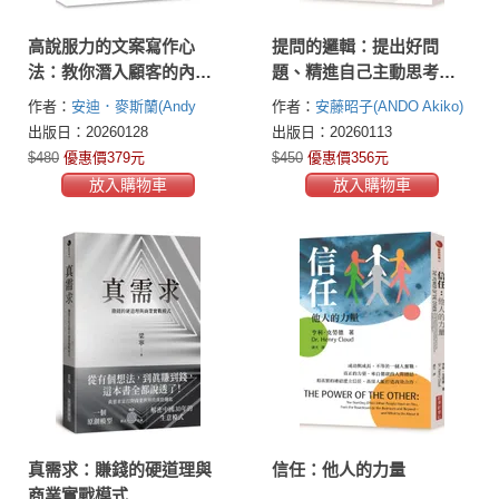
高說服力的文案寫作心
提問的邏輯：提出好問
法：教你潛入顧客的內心
題、精進自己主動思考的
世界，寫出真正能賣的必
能力
作者：
安迪．麥斯蘭(Andy
作者：
安藤昭子(ANDO Akiko)
勝文案！（社群貼文、廣
Maslen)
出版日：20260128
出版日：20260113
告宣傳、網站銷售都適
$480
優惠價379元
$450
優惠價356元
用）
放入購物車
放入購物車
真需求：賺錢的硬道理與
信任：他人的力量
商業實戰模式