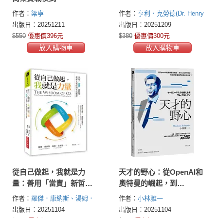
作者：
梁寧
作者：
亨利．克勞德(Dr. Henry
Cloud)
出版日：20251211
出版日：20251209
$550
優惠價396元
$380
優惠價300元
放入購物車
放入購物車
從自己做起，我就是力
天才的野心：從OpenAI和
量：善用「當責」新哲
奧特曼的崛起，到
學，重新定義你的生活態
ChatGPT問世，AI如何影
作者：
羅傑．康納斯、湯姆．
作者：
小林雅一
度
響我們的現在和未來？
史密斯(Roger Connors, Tom
出版日：20251104
出版日：20251104
Smith)