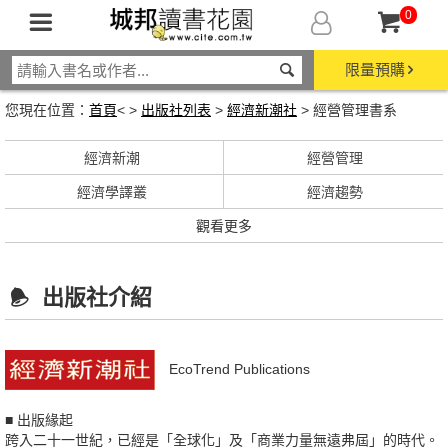
0
限量預購
您現在位置：
首頁
< >
出版社列表
>
經濟新潮社
> 經營管理書系
經濟新潮
經營管理
經濟學譯叢
經濟趨勢
觀看更多
出版社介紹
EcoTrend Publications
■ 出版緣起
跨入二十一世紀，已經是「全球化」及「商業力量無遠弗屆」的時代。