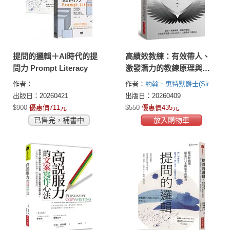
提問的邏輯＋AI時代的提
高績效教練：有效帶人、
問力 Prompt Literacy
激發潛力的教練原理與實
務（原文第六版，完全修
作者：
作者：
約翰．惠特默爵士(Sir
訂版）
John Whitmore)
出版日：20260421
出版日：20260409
$900
優惠價711元
$550
優惠價435元
已售完，補書中
放入購物車