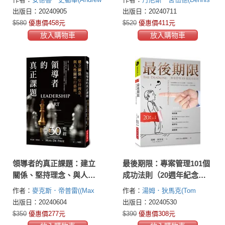
雜問題
J. Stewart)
Sherwood)
出版日：20240905
出版日：20240711
$580
優惠價458元
$520
優惠價411元
放入購物車
放入購物車
領導者的真正課題：建立
最後期限：專案管理101個
關係、堅持理念、與人性
成功法則（20週年紀念
關懷的藝術
版）
作者：
麥克斯．帝普雷((Max
作者：
湯姆．狄馬克(Tom
De Pree)
DeMarco)
出版日：20240604
出版日：20240530
$350
優惠價277元
$390
優惠價308元