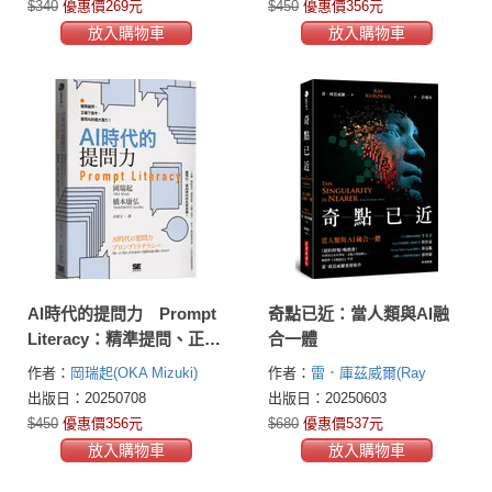
$340
優惠價269元
$450
優惠價356元
放入購物車
放入購物車
AI時代的提問力 Prompt
奇點已近：當人類與AI融
Literacy：精準提問、正確
合一體
下指令，善用AI的最大潛
作者：
岡瑞起(OKA Mizuki)
作者：
雷．庫茲威爾(Ray
力！
Kurzweil)
出版日：20250708
出版日：20250603
$450
優惠價356元
$680
優惠價537元
放入購物車
放入購物車