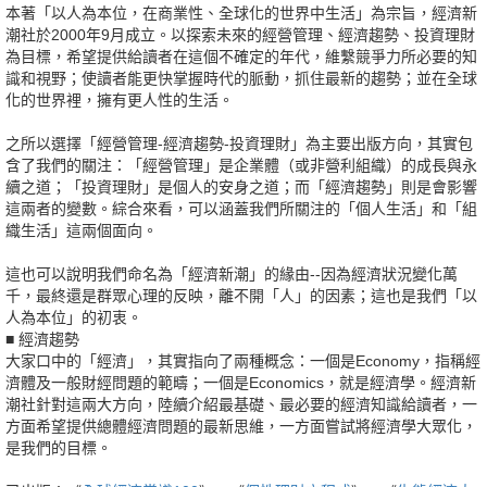
本著「以人為本位，在商業性、全球化的世界中生活」為宗旨，經濟新
潮社於2000年9月成立。以探索未來的經營管理、經濟趨勢、投資理財
為目標，希望提供給讀者在這個不確定的年代，維繫競爭力所必要的知
識和視野；使讀者能更快掌握時代的脈動，抓住最新的趨勢；並在全球
化的世界裡，擁有更人性的生活。
之所以選擇「經營管理-經濟趨勢-投資理財」為主要出版方向，其實包
含了我們的關注：「經營管理」是企業體（或非營利組織）的成長與永
續之道；「投資理財」是個人的安身之道；而「經濟趨勢」則是會影響
這兩者的變數。綜合來看，可以涵蓋我們所關注的「個人生活」和「組
織生活」這兩個面向。
這也可以說明我們命名為「經濟新潮」的緣由--因為經濟狀況變化萬
千，最終還是群眾心理的反映，離不開「人」的因素；這也是我們「以
人為本位」的初衷。
■ 經濟趨勢
大家口中的「經濟」，其實指向了兩種概念：一個是Economy，指稱經
濟體及一般財經問題的範疇；一個是Economics，就是經濟學。經濟新
潮社針對這兩大方向，陸續介紹最基礎、最必要的經濟知識給讀者，一
方面希望提供總體經濟問題的最新思維，一方面嘗試將經濟學大眾化，
是我們的目標。