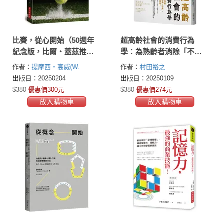
比賽，從心開始（50週年
超高齡社會的消費行為
紀念版，比爾‧蓋茲推
學：為熟齡者消除「不
薦）：如何建立自信、發
安、不滿、不便」，就是
作者：
提摩西‧高威(W.
作者：
村田裕之
揮潛力，學習任何技能的
商機所在！
Timothy Gallwey)
出版日：20250204
出版日：20250109
經典方法
$380
優惠價300元
$380
優惠價274元
放入購物車
放入購物車