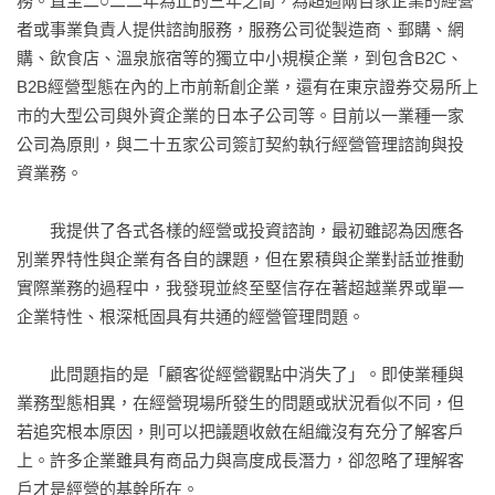
務。直至二○二二年為止的三年之間，為超過兩百家企業的經營
        TAM客戶數：不特定多數的客戶群分類

者或事業負責人提供諮詢服務，服務公司從製造商、郵購、網
        五區間：所有市場都能分類為五種客群

購、飲食店、溫泉旅宿等的獨立中小規模企業，到包含B2C、
    3-2 「客戶策略」架構

B2B經營型態在內的上市前新創企業，還有在東京證券交易所上
         客戶策略的目的

市的大型公司與外資企業的日本子公司等。目前以一業種一家
         產品提供便益性和獨特性

公司為原則，與二十五家公司簽訂契約執行經營管理諮詢與投
         客戶策略是向誰提供什麼能夠產生「價值」

資業務。

         問題出在過度專注於「HOW」

         提升投資效率的PDCA循環

　　我提供了各式各樣的經營或投資諮詢，最初雖認為因應各
         客戶策略是一切策略的上位概念

別業界特性與企業有各自的課題，但在累積與企業對話並推動
    3-3 掌握多種客戶策略

實際業務的過程中，我發現並終至堅信存在著超越業界或單一
         存在多種客戶策略

企業特性、根深柢固具有共通的經營管理問題。

        「特定客戶群」代表的意義

         SmartNews的多種客戶策略

　　此問題指的是「顧客從經營觀點中消失了」。即使業種與
         經營活動的效果驗證與可複製性：PDCA循環

業務型態相異，在經營現場所發生的問題或狀況看似不同，但
         客戶策略決定投資的優先順序

若追究根本原因，則可以把議題收斂在組織沒有充分了解客戶
             ■案例1 溫泉旅館

上。許多企業雖具有商品力與高度成長潛力，卻忽略了理解客
             ■案例2 郵購、網購保養品

戶才是經營的基幹所在。
