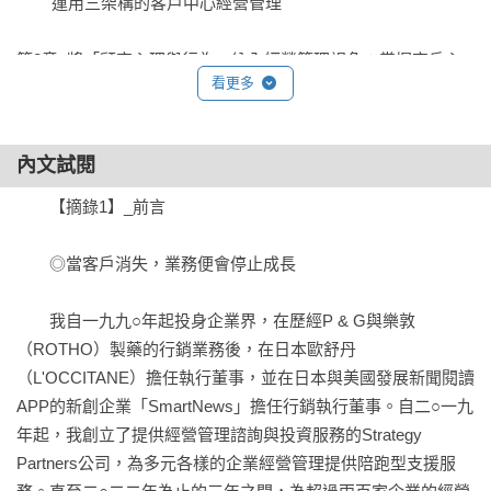
        運用三架構的客戶中心經營管理

之中，而忽略推出產品的目的，是要協助客戶解決其情境中的
問題，而非打敗競爭對手。」——周信輝（國立成功大學企管
第2章  將「顧客心理與行為」納入經營管理視角：掌握客戶心
系教授兼系主任）

看更多
理

    2-1 名為客戶行動與客戶心理的黑箱

「讓客戶重新回到經營管理的中心。這說來簡單，但要做到、
        管理標的與財務表現脫節

內文試閱
做好可一點都不容易。作者建議在企業內搭建三大架構，有助
        客戶心理與行動之間的關係未被視覺化

於經營管理與組織整體的意識再度集中到客戶。對於想要突破
        費用變化也取決於難以管理的外部因素

　　【摘錄1】_前言

成長瓶頸的經營管理階層、行銷工作者來說，本書的建議與提
        最大的黑箱便是客戶心理

醒都非常實用。」——劉奕酉（鉑澈行銷顧問策略長）
        經營管理隨客戶而持續不斷變化

　　◎當客戶消失，業務便會停止成長

        掌握包括客戶心理在內的經營管理全貌

    2-2 運用「客戶中心的營運結構」

　　我自一九九○年起投身企業界，在歷經P & G與樂敦
        何謂經營管理的理想狀態？

（ROTHO）製藥的行銷業務後，在日本歐舒丹
        跨部門橫向協調的必要性

（L'OCCITANE）擔任執行董事，並在日本與美國發展新聞閱讀
APP的新創企業「SmartNews」擔任行銷執行董事。自二○一九
第3章  基礎篇 規畫產出收益的「客戶策略」：掌握客戶多樣性

年起，我創立了提供經營管理諮詢與投資服務的Strategy 
    3-1客戶分類：TAM客戶數、五區間

Partners公司，為多元各樣的企業經營管理提供陪跑型支援服
        管理標的存在於單一個人與不特定多數之間
