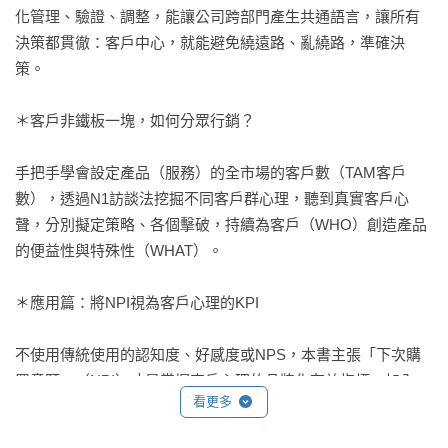
化管理、驗證、調整，能讓公司跨部門產生共通語言，讓所有
決策都貫徹：客戶中心，就能避免繞遠路、亂繞路，準確決
策。

＊客戶非鐵板一塊，如何分眾行銷？

手把手學會設定產品（服務）的全市場的客戶數（TAM客戶
數），透過N1訪談法挖掘不同客戶群心理，聽到真實客戶心
聲，分別擬定策略、各個擊破，持續為客戶（WHO）創造產品
的便益性與特殊性（WHAT）。

＊應用篇：將NPI視為客戶心理的KPI

不使用傳統使用的認知度、好感度或NPS，本書主張「下次購
買意願」（NPI）才是掌握客戶心理的品牌化有效指標。加入
看更多
NPI，可將五區間客戶分析，擴展為九區間客戶，更細緻、更好
用！
