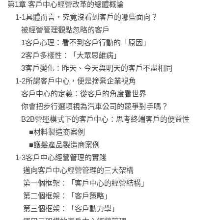
緻化。搭配知名企業案例說明，引導讀者思考、學習產出有價
第1章 客戶中心經營改革的總體概論

值且競品無法取代的產品、服務組合。

    1-1具體而言，究竟沒看到客戶的哪些面向？

       被經營管理觀點忽略的客戶

3. 作者實戰經驗豐富，獨創工具已獲眾多企業實證有效

       1客戶心理：看不到客戶行動的「原因」

       2客戶多樣性：「大眾思維病」

作者在P&G、樂敦製藥、歐舒丹等都打造出實績，更創業為知
       3客戶變化：昨天、今天與明天的客戶不盡相同

名企業顧問。獨創架構和工具不論產業、規模，B2B或B2C皆可
    1-2所謂客戶中心，便是捨棄企業視角

活用。

       客戶中心的定義：從客戶的角度看世界

       你會把步行選項視為汽車公司的競爭對手嗎？

◎好評推薦（按姓氏筆畫排列）

       B2B營運模式下的客戶中心：思考終端客戶的便益性

           ■材料製造商案例

周信輝（國立成功大學企管系教授兼系主任）

           ■護髮產品製造商案例

劉奕酉（鉑澈行銷顧問策略長）

    1-3客戶中心經營管理的實踐

        邁向客戶中心經營管理的三大架構

「『客戶從經營觀點中消失了？』是貫穿本書的核心質問，也
        第一個框架：「客戶中心的經營結構」

是要提醒所有企業經營者所需審視的關鍵課題。企業並非不清
        第二個框架：「客戶策略」

楚客戶對於其生存發展的重要性，但卻很容易在追逐競爭優勢
        第三個框架：「客戶動力學」

的過程之中，陷入了試圖超越競爭對手的「產品至上」的思維