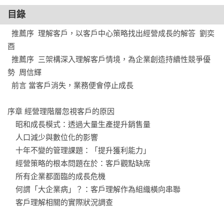
目錄
配合亞馬遜、APPLE、歐舒丹、樂雅樂、溫泉飯店、新聞閱讀
APP、線上課程、新創企業……的實例解析，學會制定客戶中
  推薦序  理解客戶，以客戶中心策略找出經營成長的解答  劉奕
心行銷策略，主打客戶中心經營，持續高獲利。

酉

  推薦序  三架構深入理解客戶情境，為企業創造持續性競爭優
◎本書特色

勢  周信輝

  前言 當客戶消失，業務便會停止成長

1. 聚焦客戶的永續經營策略全書

序章 經營理階層忽視客戶的原因

隨著組織擴大，企業觀點很容易忘記客戶。透過三架構找回對
    昭和成長模式：透過大量生產提升銷售量

客戶的理解，為不同客戶群擬定產品價值策略，並力求將客戶
    人口減少與數位化的影響

理解化為跨部門共識。一本能為企業持續創造營收的行銷經營
    十年不變的管理課題：「提升獲利能力」

策略書。

    經營策略的根本問題在於：客戶觀點缺席

    所有企業都面臨的成長危機

2. 架構嚴謹且具體落地、實例多樣

    何謂「大企業病」？：客戶理解作為組織橫向串聯

    客戶理解相關的實際狀況調查

嚴謹的三大架構，輔以圖表將模糊不清的客戶樣貌具體化、細