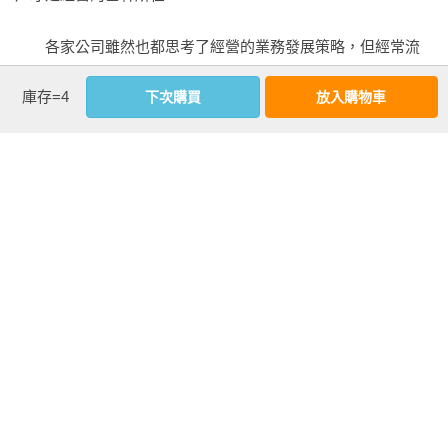
             ■案例3  B2B學習服務

    3-4 洞察客戶策略：深入了解一位真實客戶的「N1分析」

　　各家公司雖然也都思考了經營的業務發展策略，但經常流
        化妝水「肌研」的單一客戶心理掌握

於總括式的內容而缺乏重點，或者是類似於教科書定義的樣板
        徹底了解影響忠實客戶化的因素

庫存=4
下次購買
放入購物車
文章。結果，即使將這些策略落地成具體的措施與步驟，與競
        五區間分類的單一客戶分析

爭對手間卻無法產生差異化效果，陷入同質化競爭。

       「不要傾聽客戶意見」的謬論

　　相反地，經營者密切關注客戶，掌握目前銷售額與獲利究
第4章  基礎篇 持續提高收益的「客戶動力學」：掌握客戶變化

看更多
竟來自於什麼顧客的企業，即使是在新冠肺炎疫情過去三年
    4-1 動態的客戶

間，業務仍持續穩步成長。只有管理階層了解顧客心理，並在
         每個市場都是多元客戶動態

進行自家公司的投資與經營活動時，始終以顧客為依歸決策的
延伸內容
         從複數公司看到客戶策略變遷

企業才能成長。我將這種管理方式命名為「客戶中心策略的經
         創造客戶動態來增加利潤

營管理」。

【推薦序】理解客戶，以客戶中心策略找出經營成長的解答
         以五區間掌握客戶動力學

    4-2 運用客戶動力學：了解四種客戶動態

◎文／劉奕酉（鉑澈行銷顧問策略長）

　　本書是為管理者提供的實用書。無論你從事何種產業類
        將各區間的客戶流動視覺化

型，我提取了今後仍普遍且有效的思考方式，並統整為包含管
        四種客戶動態

　　找到客戶，是創業初期最重要的事。

理階層在內、組織內每個人都可理解與共享的知識形式。將穿
            ①一般客戶的忠誠客戶化，忠誠客戶的進一步忠實客戶
插案例解說一系列框架及使用方法，在管理中推動客戶理解，