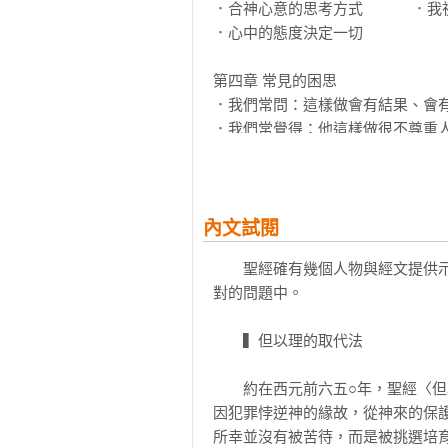
溝通TIPS：不要引用別人看法，
．合神心意的思考方式 　　　．我
．心中的態度決定一切

【實用推薦】

李家同／清華大學榮譽教授

第四章 常見的困思

杜明達／台中思恩堂主任牧師

．我們常問：這樣做會有結果、會有
胡志強／前台中市長

．我們常覺得：他這樣做很不尊重人
章啟明／前太平洋建設董事長

．我們常認為：人的耐心是有限的！
尤秋興／歌手、動力火車成員

．我們常以為：人對我不實的毀謗如
黃暉庭／台安醫院院長

．我們總是兩手一攤：我沒辦法！

黑幼龍／卡內基訓練負責人

內文試閱
廖偉凡／知名節目主持人

第五章 符合聖經的溝通原則

鄭忠信／基督教論壇基金會執行長
　　聖經確有幾個人物與經文提供
．耶穌的最後一件神蹟　　　　 ．
對的問題中。

．讓三分，不見得風平浪靜　　 ．
．聖經溝通的十大原則

　　▍但以理的取代法

第六章 重建挽回犯錯者的步驟

　　約在西元前六五○年，聖經〈
．重建挽回步驟　　　　　　　　　
因犯罪悖逆神的緣故，從神來的保
．步驟二、等候時機，個別告知　　
所幸並沒有被苦待，而是被挑選培
．步驟四、請信德的人陪伴　　　　