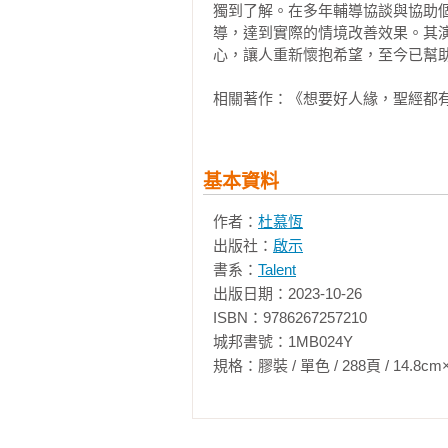
．切中要害的質詢 ．誇張強烈的形容
獨到了解。在多年輔導協談與協助
．宅心仁厚的心胸

導，達到實際的情境改善效果。其
　　☉溝通問題：部屬要表達的是
心，讓人重新懷抱希望，至今已幫助
於交代A君重要事情，就匆匆要求
見證分享：運用聖經智慧，成就美
人業務的後續效應很難掌握。兩造所
相關著作：《想要好人緣，聖經都
　　又如這段對話：

基本資料
　　妻：我想換一台高畫質液晶電視
作者：
杜慕恆
　　夫：你應該多花時間充實自己，
出版社：
啟示
書系：
Talent
　　☉溝通問題：妻所談的主題是
出版日期：2023-10-26

溝通時，雖然看似都在談同一件事
ISBN：9786267257210

爭執。若是身分有高低，優勢方自然
城邦書號：1MB024Y

規格：膠裝 / 單色 / 288頁 / 14.8cm×21cm 
　　我們繼續來看但以理第二回合的
　　但以理對太監長所派管理的委