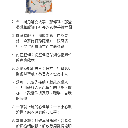
台北街角解憂故事：那條路、那些
夢想和感觸＋社長的70幅手繪插圖
斷食善終（「隨順斷食，自然善
終」全新修訂珍藏版）：送母遠
行，學習面對死亡的生命課題
內在整理：從整理物品到心靈歸位
的療癒啟示
以終為始的思考：日本百年塾100
則處世智慧，為己為人也為未來
認可：只要先接納，就能改變人
生！用矽谷人氣心理師的「認可階
梯」，改變你與家庭、職場、自我
的關係
一讀就上癮的心理學：一不小心就
讀懂了原本深奧的心理學！
愛情成癮：打破單身焦慮、容易暈
船與極端依賴，解放想用愛情證明