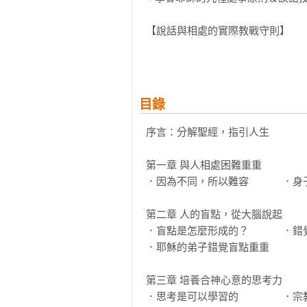
【說話與相處的實際教戰守則】

▶ 跟主管意見不合，如何得體地說
NG說法：我覺得這個方法不好，對
應該這麼說：這是一個好方法，但不
溝通TIPS：不要直接否定對方的
目錄
▶ 親友的做事態度引來抱怨，怎麼
序言：分解聖經，指引人生

NG說法：

．你知道嗎，你這樣做讓大家很生氣
第一章 與人相處困難重重

．我聽到有人跟我說你怎樣怎樣……
．因為不同，所以難容　　　 ．身
．這不是我說的，是很多人這樣說！
第二章 人的盲點，從大腦說起

應該這樣說：

．盲點是怎麼形成的？　　　 ．錯
．上次你做的那件事，我有些想法給
．耶穌的弟子錯覺盲點重重

．不管別人有沒有不同看法，我想直
．別人怎樣評論不重要，能讓你做事
第三章 培養合神心意的思考力

．思考是可以學習的　　　　 ．宗教