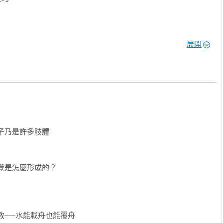
出自己的看法？

展開
某些員工不公平！

妨加上……來配套，員工更覺得被看重。

看法，幫對方補強不足之處，成人之美，贏得信任與好感。

規勸才不會產生反彈？

！



子乃是許多肢體

他們說你上次……

覺是怎麼形成的？

你參考。

接跟你談，對事情比較有幫助。

有效果，才是我在意的！

──水能載舟也能覆舟
