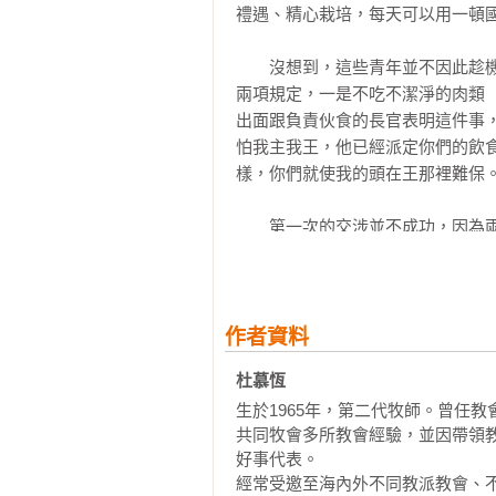
禮遇、精心栽培，每天可以用一頓國
第七章 轉述與傳話的智慧

　　沒想到，這些青年並不因此趁
．轉述事件的智慧 　　　　　　　
兩項規定，一是不吃不潔淨的肉類
．據實以報的轉述也可能造成傷害　
出面跟負責伙食的長官表明這件事
怕我主我王，他已經派定你們的飲
第八章 聖經人物談判示範

樣，你們就使我的頭在王那裡難保。」
．但以理的取代法 　　　　　　　
．保羅的加碼法

　　第一次的交涉並不成功，因為
的是奉命行事，養肥這些後備菁英
第九章 處事解困看聖經──從態度談
講」，雖講的是同一件事，但雙方
．主動式態度所帶來的逆轉勝　　　
的需要而要求對方配合，並不是為對
．聖經故事舉例──約瑟一笑泯恩愁
作者資料
．聖經故事舉例──保羅與巴拿巴分
　　這樣的溝通，最容易造成各持
杜慕恆 
風，以他的考量來抉擇，位低或弱勢
第十章 學習耶穌說話風格與智慧

生於1965年，第二代牧師。曾任
．活性臨機的對話 ．借力使力的提醒
共同牧會多所教會經驗，並因帶領教
　　部屬：這個案子一直都是A君做
．靈巧適切的比喻 ．「似非而是」的
好事代表。 

．閃避陷阱的回應 ．謙虛姿態的表達
經常受邀至海內外不同教派教會、
　　主管：因為A君正忙著我交給他