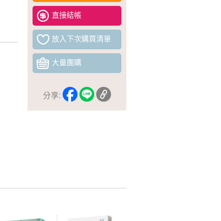
直接結帳
放入下次購買清單
大量團購
分享: