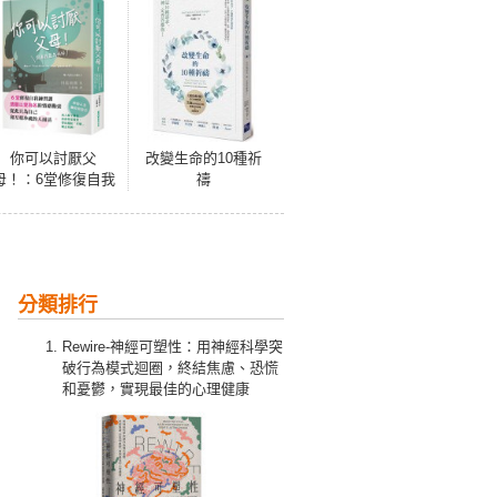
你可以討厭父
改變生命的10種祈
母！：6堂修復自我
禱
練習課，遠離以愛
為名的情緒勒索，
從此只為自己和互
相珍視的人而活
分類排行
Rewire-神經可塑性：用神經科學突
破行為模式迴圈，終結焦慮、恐慌
和憂鬱，實現最佳的心理健康