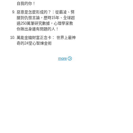
自我的你！
惡意是怎麼形成的？：從霸凌、劈
腿到仇恨言論，歷時15年、全球超
過250萬筆研究數據，心理學家教
你揪出身邊有問題的人！
萬能金鑰財富正念卡： 世界上最神
奇的24堂心智煉金術
more