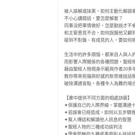
被人誤解或抹黑，如何主動化解誤會
不小心講錯話，要怎麼解套？

同事沒把事情做好，怎麼勸說才不會
和主管意見不合，如何說服他又顧到
碰到不對盤、有成見的人，要如何相
生活中的許多煩惱，都來自人與人的
而影響人際關係的各種問題，聖經裡
藉由聖經人物現身示範與作者20多年
教你帶來祝福與好感的新思維說話模
破除溝通盲點，各種令人為難的場合
【書中提供不同方面的相處訣竅】

✦保護自己的人際界線，掌握溝通十
✦若誤會已經造成，如何以五步驟挽
✦幫人傳話和解讀他人訊息的智慧

✦聖經人物的三種成功談判法

✦學會耶穌的九種處事原則＆談話技