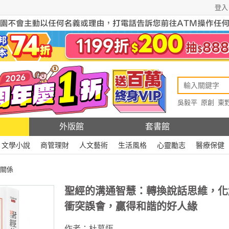
登入
吳毅平
原創
東
原創
Rewire
外版館
套書館
文學小說
商管理財
人文藝術
生活風格
心靈勵志
醫療保健
關係
聖經的溝通智慧：轉換說話思維，化
衝突誤會，贏得和諧的好人緣
作者：
杜慕恆