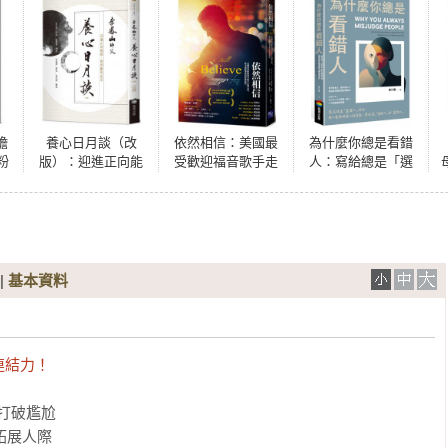
膽
養心日月談（改
依然相信：美國最
為什麼你總是看錯
粉
版）：迎進正向能
受歡迎福音歌手走
人：寫給總是「選
醫
量，開啟靈性生活
過心碎，放手讓神
錯人」的你，用心
處
帶領的恩典旅程
理學破解人際盲
與
點，帶你從「看錯
語
人」到「選對人」
|
基本資料
結力！ 
打破尷尬

展人際
