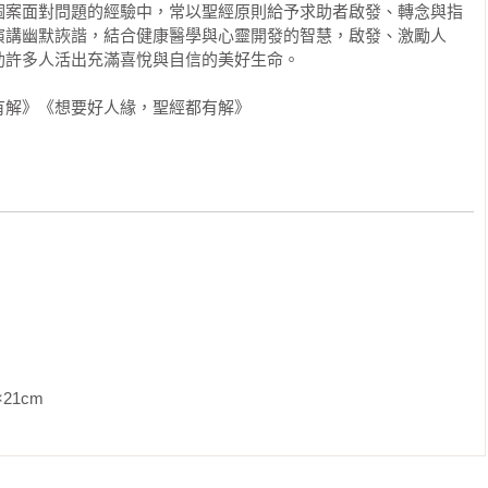


個案面對問題的經驗中，常以聖經原則給予求助者啟發、轉念與指
演講幽默詼諧，結合健康醫學與心靈開發的智慧，啟發、激勵人
—自己不了解這份已做一半的案子，恐怕無法完成任務。而主管急
許多人活出充滿喜悅與自信的美好生命。

這位部屬幫A君處理手上的業務，但部屬一時頗感為難，畢竟接手他
好生活
持立場不同，就容易誤解對方不甚講理。

有解》《想要好人緣，聖經都有解》
，可3D轉化，又有預設錄影功能……

不要花太多時間看電視，浪費光陰！

買台性能齊全的電視，夫所談的主題是善用時間充實自己。當我們
，可是如果雙方所關注的重點不同，共識就較難達成，也容易造成
掌握主導權。

               
爭取談判：

辦說：「求你試試僕人們十天，給我們素菜吃，白水喝，然後看看