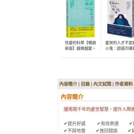
性愛的科學【暢銷
愛哭的人才不是
新版】越做越愛，
小鬼：超過20萬
讓兩人更有感覺的
絲追蹤的精神科
親密處方箋
師開給你的不藥
方！1秒掃除不安
煩惱的高效解憂
錄
內容簡介
|
目錄
|
內文試閱
|
作者資料
內容簡介
運用兩千年的處世智慧，提升人際連
✔提升好感　　  ✔有效表達　　 ✔
✔不踩地雷 　　✔挽回錯誤 　　✔拓