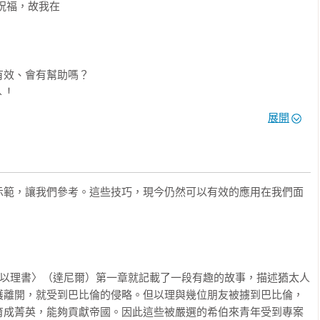
以自身立場跟對方談。先讚美再提出改進意見，效果更佳。

祝福，故我在

效、會有幫助嗎？

！　　



展開
覆水難收！

示範，讓我們參考。這些技巧，現今仍然可以有效的應用在我們面
好人為什麼也會害好人？

越熱心越受傷，越善良越虧損？

但以理書〉（達尼爾）第一章就記載了一段有趣的故事，描述猶太人
．步驟一、先自省是否曾虧欠對方

護離開，就受到巴比倫的侵略。但以理與幾位朋友被擄到巴比倫，
．步驟三、可以說，但要用適當的方式說

育成菁英，能夠貢獻帝國。因此這些被嚴選的希伯來青年受到專案
．步驟五、其他人也同樣犯錯，就得全體一同面對反省
