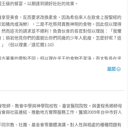
王級的餐宴，以期達到頭好壯壯的效果。

機享受美食，反而要求改換素食，因為希伯來人在飲食上按聖經的
　．為人傳話的智慧

（如豬肉或海鮮），二是不吃祭拜異教神明的食物。因此但以理得
 ．訊息的聆聽與解讀

，然而這次的請求並不順利！負責伙食的長官對但以理說：「我懼
食；倘若他見你們的面貌比你們同歲的少年人肌瘦，怎麼好呢？這
（但以理書／達尼爾1:10）

　．彼得的對照法

兩方著重的要點不同，但以理在乎王的食物不潔淨，而太監長在乎
，交差了事，否則老命不保。溝通談判不成，常常是「雞同鴨
起

展開
在意的重點卻不同。最主要的問題出在個人站在自己立場，為自己
　 ．蒙福與祝福的生命態度

方著想！

　　．聖經故事舉例──押沙龍負面思考

道揚鑣

己見、僵持不下的局面。如果兩方地位有高低，位高者當然占上
者自然敗訴，這類效果不彰的對話經常發生：

教會牧師、教會中學與神學院校牧、臺安醫院院牧。與妻程秀卿師母


會與社區連結、推動地方實際服務工作，獲頒2009年台中市好人
的，我不熟悉，沒辦法這個時候接手！

語法



不同宗教、社團、基金會等團體演講。對人性與相處的種種問題有
的一份重要案子，所以需要你幫忙他原本做的事。
