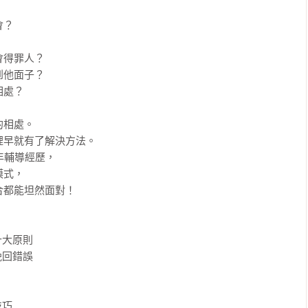
？

得罪人？

他面子？

處？

相處。

早就有了解決方法。

輔導經歷，

式，

都能坦然面對！

大原則

回錯誤

巧
