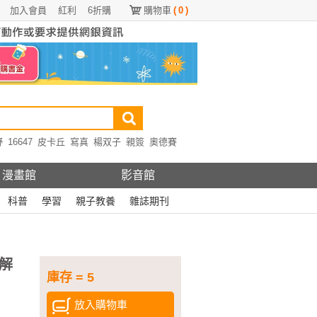
加入會員
紅利
6折購
購物車
(
0
)
野
16647
皮卡丘
寫真
楊双子
親簽
奧德賽
漫畫館
影音館
科普
學習
親子教養
雜誌期刊
解
庫存 = 5
放入購物車