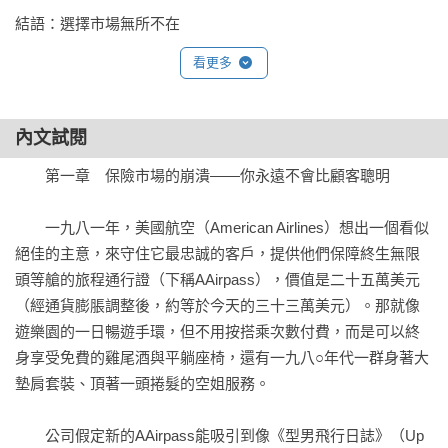
結語：選擇市場無所不在
看更多
內文試閱
　　第一章　保險市場的崩潰——你永遠不會比顧客聰明

　　一九八一年，美國航空（American Airlines）想出一個看似
絕佳的主意，來守住它最忠誠的客戶，提供他們保障終生無限
頭等艙的旅程通行證（下稱AAirpass），價值是二十五萬美元
（經通貨膨脹調整後，約等於今天的三十三萬美元）。那就像
遊樂園的一日暢遊手環，但不用按搭乘次數付費，而是可以終
身享受免費的雞尾酒與平躺座椅，還有一九八○年代一群身著大
墊肩套裝、頂著一頭捲髮的空姐服務。

　　公司假定新的AAirpass能吸引到像《型男飛行日誌》（Up 