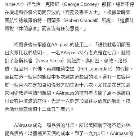
in the Air）裡喬治．克隆尼（George Clooney）那樣，總是不停
在機場和各個公司間奔波的「商務及專業人士」。根據當時美
國航空總裁羅伯特．柯蘭多（Robert Crandall）所說：「這個計
畫對『休閒旅客』而言沒有任何意義。」

　　柯蘭多後來承認在AAirpass的使用上，「很快就能明顯看
出大眾比我們聰明。」一名AAirpass持有者光是在七月，就預
訂了新斯科舍（Nova Scotia）到紐約、邁阿密、倫敦、洛杉
磯、緬因州、丹佛，再到羅德岱堡（Fort Lauderdale）的假期，
而且在這一個月的旅程中多次到訪這些目的地。還有一位客戶
於一個月內在芝加哥和倫敦之間往返十六次。尤其是在芝加哥
來回倫敦這種熱門航線，AAirpass的持有者占據了原本應該由
付費客戶填滿的座位，光是十六趟芝加哥往返倫敦的航班，按
票價計算就價值十二萬五千美元。

　　AAirpass成為一項昂貴的計畫，所以美國航空毫不意外地
提高價格，以彌補其天價的成本。到了一九九○年，AAirpass的