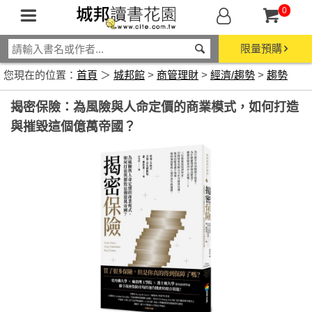
0
限量預購
您現在的位置：
首頁
＞
城邦館
>
商管理財
>
經濟/趨勢
>
趨勢
揭密保險：為風險與人命定價的商業模式，如何打造
與摧毀這個億萬帝國？