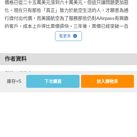
價格已從二十五萬美元漲到六十萬美元，但這只讓問題更加惡
化。現在只有那些「真正」致力於航空生活的人，才願意為通
行證付出代價，而美國航空為了服務那些仍對AAirpass有興趣
的客戶，成本上升得比票價還快。三年後，票價已經突破一百
萬美元；到了一九九四年，美國航空決定停損，取消這個計
看更多
畫。

　　美國航空用一場嚴厲的教訓，學到「願意付出最高價格的
作者資料
客戶，有時會是你最不想要的客戶」。這個教訓對美國航空來
利倫．艾納夫 Liran Einav
說很慘痛，但對我們很重要，它讓我們能從兩萬英尺的高度，
庫存=5
下次購買
放入購物車
觀看「私有訊息」（private information）如何導致市場緩慢崩
史丹佛大學經濟學教授，哈佛大學經濟經濟學博士，研究領域
潰，它也顯示即使像美國航空總裁這麼精明的商人，也可能無
著重在產業組織、健康醫療與監管機制。

法預測市場的崩潰。柯蘭多不了解大多數願意支付二十五萬美
元、以獲得無限頭等艙航班的人，屬於罕見的旅行者，他們會
艾咪．芬克爾斯坦 Amy Finkelstein
為了純粹的樂趣而不斷飛行。

麻省理工學院經濟學教授。美國全國經濟研究所（National 
Bureau of Economic Research,）公共經濟學計畫的共同負責
　　你或許不會同情因這場災難而遭受損失的美國航空股東，
人，因對經濟學的貢獻而榮獲2012年約翰‧貝茲‧克拉克獎