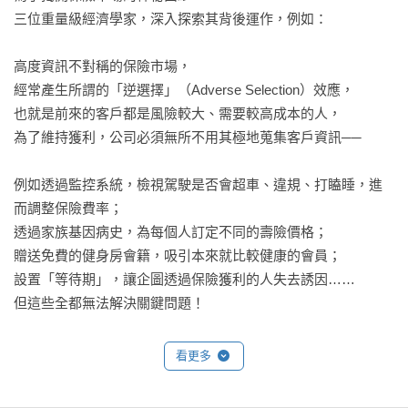
三位重量級經濟學家，深入探索其背後運作，例如：

高度資訊不對稱的保險市場，

經常產生所謂的「逆選擇」（Adverse Selection）效應，

也就是前來的客戶都是風險較大、需要較高成本的人，

為了維持獲利，公司必須無所不用其極地蒐集客戶資訊──

例如透過監控系統，檢視駕駛是否會超車、違規、打瞌睡，進
而調整保險費率；

透過家族基因病史，為每個人訂定不同的壽險價格；

贈送免費的健身房會籍，吸引本來就比較健康的會員；

設置「等待期」，讓企圖透過保險獲利的人失去誘因……

但這些全都無法解決關鍵問題！

保險公司該如何擬訂合理的訂價策略？

看更多
政府應該如何介入市場機制（而不致圖利相關業者）？

以及怎樣才能讓每個人得到最好的保障？
