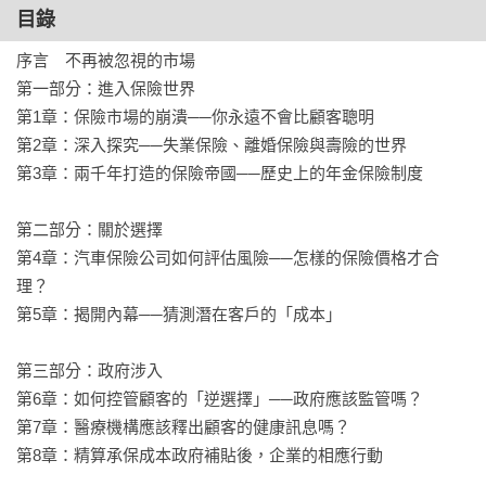
本書將能為你提供解答。
目錄
序言　不再被忽視的市場

第一部分：進入保險世界

第1章：保險市場的崩潰──你永遠不會比顧客聰明

第2章：深入探究──失業保險、離婚保險與壽險的世界

第3章：兩千年打造的保險帝國──歷史上的年金保險制度

第二部分：關於選擇 

第4章：汽車保險公司如何評估風險──怎樣的保險價格才合
理？

第5章：揭開內幕──猜測潛在客戶的「成本」

第三部分：政府涉入

第6章：如何控管顧客的「逆選擇」──政府應該監管嗎？

第7章：醫療機構應該釋出顧客的健康訊息嗎？

第8章：精算承保成本政府補貼後，企業的相應行動
