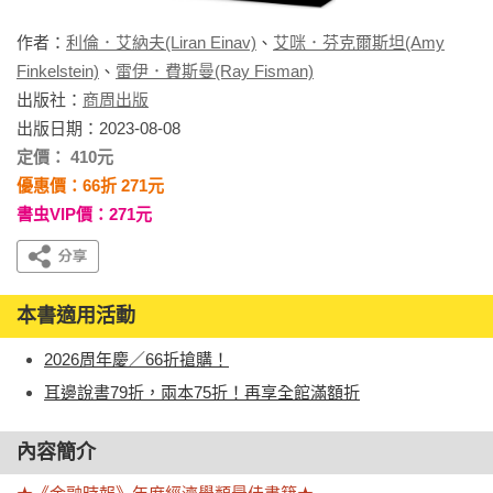
作者：
利倫．艾納夫(Liran Einav)
、
艾咪．芬克爾斯坦(Amy
Finkelstein)
、
雷伊．費斯曼(Ray Fisman)
出版社：
商周出版
出版日期：2023-08-08
定價： 410元
優惠價：66折 271元
書虫VIP價：271元
本書適用活動
2026周年慶／66折搶購！
耳邊說書79折，兩本75折！再享全館滿額折
內容簡介