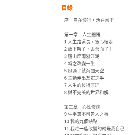
目錄
序　自在慢行，活在當下

第一章　人生體悟

1 人生路還長，寬心慢走

2 放下架子，丟棄面子！

3 廬山煙雨浙江潮

4 轉念改變一生

5 忍過了就海闊天空

6 主動伸出友誼之手

7 人生的彼得原理

8 與不完美的世界和解

第二章　心性修煉

9 生平無不可告人之事

10 我的九個缺點

11 我唯一能改變的就是我自己
