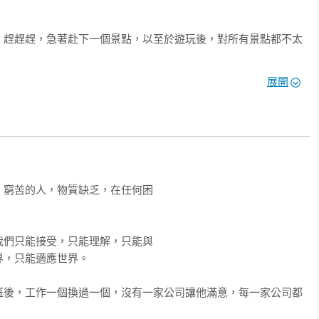


，趕趕趕，急著赴下一個景點，以至於遊玩後，對所有景點都不太


展開
速度完成，因為匆忙，所以所有事都是草草應付了事，很少把事情
趕的習慣，不論何時何地都和時間競賽，生命充滿了緊張，完全沒
窮苦的人，物質缺乏，在任何困

和趕的日子，我開始問自己，這麼急、這麼趕，真有這個必要嗎？
們只能接受，只能理解，只能與

，只能適應世界。

味，也犧牲與家人一起聊天吃飯的樂趣，只有填飽肚子而已！

班後，工作一個換過一個，沒有一家公司讓他滿意，每一家公司都
才出門，期待一上車、上飛機就開了，務必讓等待的時間最短。因