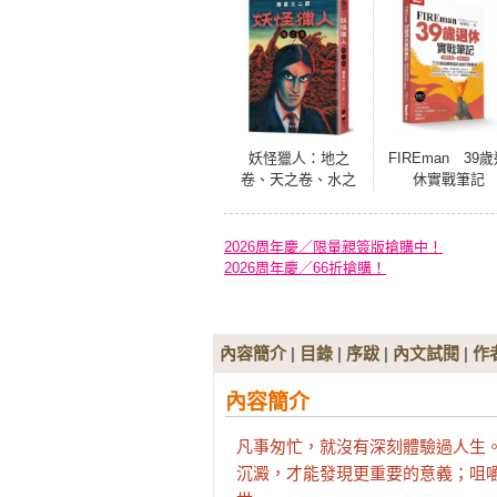
妖怪獵人：地之
FIREman 39
卷、天之卷、水之
休實戰筆記
卷（套書不分售）
2026周年慶／限量親簽版搶購中！
2026周年慶／66折搶購！
內容簡介
|
目錄
|
序跋
|
內文試閱
|
作
內容簡介
凡事匆忙，就沒有深刻體驗過人生。
沉澱，才能發現更重要的意義；咀