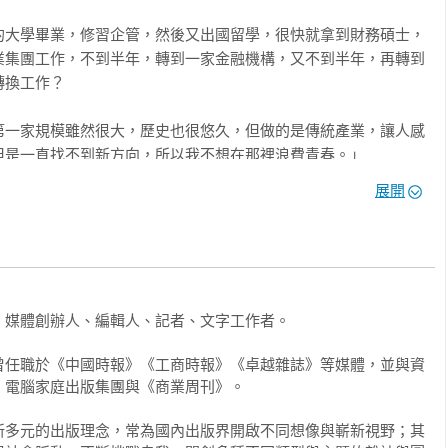
不知不覺間，死了許多細胞。

的大學畢業，修習企管，然後又出國留學，很快就拿到財務碩士，
業集團工作，不到半年，轉到一家金融機構，又不到半年，再轉到
上旅行就是要享受悠閒，可是看景點、走步道，我總急著要快速走
換工作？

，事後只留下模糊的記憶，這完全違背了旅行的意義。

第一家規模雖然很大，歷史也很悠久，但做的是傳統產業，讓人感
從效率的觀點來看，這或許無可厚非，可是這與完美的品質也是違
是一直找不到新方向，所以我不想在那裡浪費青春。」

小心謹慎的慢慢做，才能達到最高品質，我追逐了效率，但放棄了
不償失的。

展開
大，制度也很嚴謹，但就是因為太嚴謹了，做起事處處掣肘，一切
」

是一時三刻也改不了急和趕的習慣，只能慢慢調整改變。

相關的行業，也與最熱門的AI相關，看起來是十分有前景的公
人平均壽命八十歲，而我現在已超過七十一歲，只剩幾年的生命而
日子過一天少一天，我這樣急，生命很快就走到盡頭。

媒體創辦人、編輯人、記者、文字工作者。

」

不太健全，完全是人治的文化，創辦人以及各級主管也都年輕，工
奉行自在慢行的生活，好好的過每一分鐘，每一個時刻都要好好把
曾任職於《中國時報》《工商時報》《卓越雜誌》等媒體，並與資
覺得無所適從，現在還在努力調適中。」

。

電腦家庭出版集團與《商業周刊》。

這個世界的工作環境有很深的誤解，所以才會產生適應不良的現
；我預留許多時間，早早到機場，等候飛機起飛；出去旅遊，我用
新多元的出版理念，常為國內出版界開啟不同想像與嶄新視野；其
做好每一件事，這都是自在慢行，活在當下。
