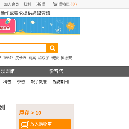
加入會員
紅利
6折購
購物車
(
0
)
野
16647
皮卡丘
寫真
楊双子
親簽
奧德賽
漫畫館
影音館
科普
學習
親子教養
雜誌期刊
別
庫存 > 10
放入購物車