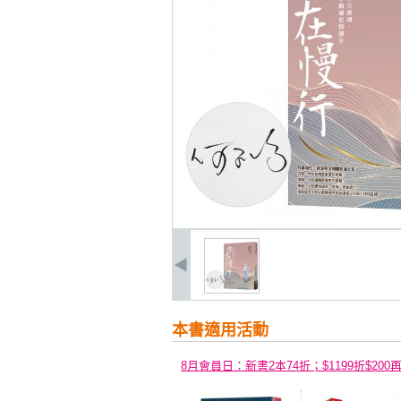
本書適用活動
8月會員日：新書2本74折；$1199折$200