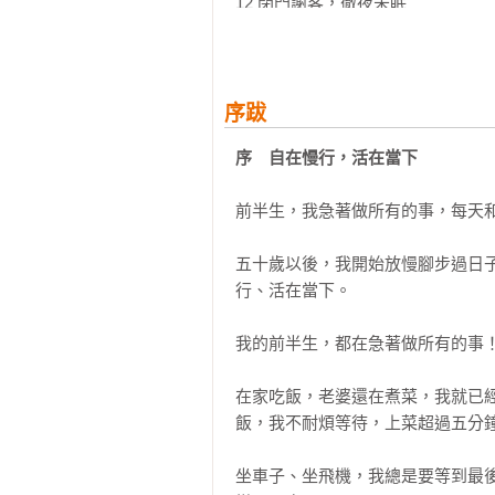
12 閉門謝客，徹夜未眠

13 一日相助，恩情永存

14 不要輕賤了別人對你的好意

15 寧人負我，我不負人

16 雖千萬人吾往矣！

序跋
17 我的五個導師

序　自在慢行，活在當下
第三章　待人處世

前半生，我急著做所有的事，每天和
18 小事大度，大事絕情

19 人不是非黑即白

五十歲以後，我開始放慢腳步過日
20 RIMOWA行李箱的命運

行、活在當下。

21 哥、姊不是你可以隨便叫的！

22 醜話要先講明白

我的前半生，都在急著做所有的事！
23 我做的事不值這個頭銜嗎？

24 我可能錯了

在家吃飯，老婆還在煮菜，我就已
25 不管多生氣，千萬別把話說絕了！
飯，我不耐煩等待，上菜超過五分鐘
第四章　生涯抉擇

坐車子、坐飛機，我總是要等到最
26 追尋內心的呼喚
