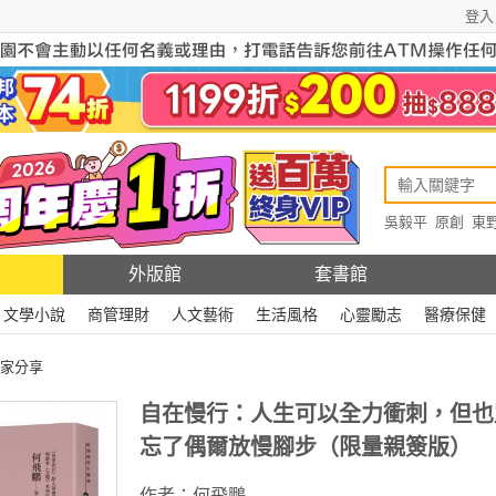
登入
吳毅平
原創
東
原創
Rewire
外版館
套書館
文學小說
商管理財
人文藝術
生活風格
心靈勵志
醫療保健
家分享
自在慢行：人生可以全力衝刺，但也
忘了偶爾放慢腳步（限量親簽版）
作者：
何飛鵬