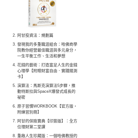
阿甘投資法：規劃篇
發現我的多重職涯組合：哈佛商學
院教你經營最佳職涯與多元身分，
一生平衡工作、生活和夢想
花錢的藝術：打造富足人生的金錢
心理學【附贈財富自由．實踐隨測
卡】
演算法：馬斯克演算法5步驟，推
動特斯拉與SpaceX爆發式成長的
祕密
原子習慣WORKBOOK【官方版‧
附練習別冊】
阿甘的保險寶典【印簽版】：全方
位理財第二堂課
重啟人生珍藏版：一個哈佛教授的