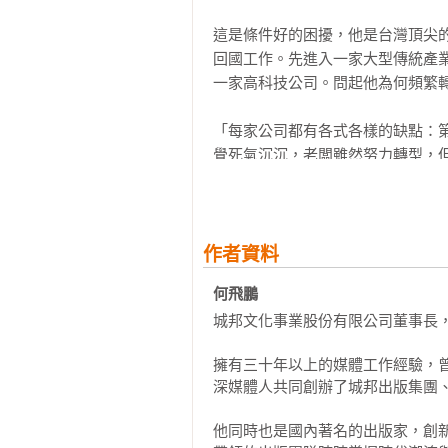
此我老是與時間賽跑，害怕趕不上，
這是條件好的困擾，他是台灣頂尖
第六章　成長學習

回國工作。先進入一家大型傳統產
我的旅遊經驗更是莫名其妙，理論
44 在摸索中學習解決問題

一家高科技公司。問起他為何頻繁轉
完，我很少用眼去享受，用心去體驗
45 學習、質疑、轉化、內化

46 隨身一冊──每週閱讀一本書

「每家公司都有各式各樣的缺點：
至於工作，要用最短的時間完成，
47 讀書無用，因為都沒在用！

覺死氣沉沉，老闆雖然努力轉型，但
背的。只有慢工能出細活，一定要
48 從說一個故事開始

完美，看來在工作上急和趕，也是得
49 工作者要知道喊救命

「第二家金融機構，一樣規模也很
50 勇敢去開口

都講流程，一步一步來，很難適應。
我嘗試放慢腳步，好好體驗生活，但
作者資料
第七章　他山之石

「現在的高科技公司，做的是半導體
所幸年紀讓我想透了許多事，台灣
51 付出不遜於任何人的努力

何飛鵬 
司。」

已，我急著過生活，是要做什麼呢？
52 值得信賴的人

城邦文化事業股份有限公司董事長，
53 「買就要買會漲的，不是買便宜的
「可是由於是新創公司，組織制度
當我想清楚這個道理之後，我開始
54 下定決心要結婚！

擁有三十年以上的媒體工作經驗，
作欠缺規劃，再加上主管不成熟，常
握，活在當下才是最正確的生活態度
55 天下沒有不可能的事

深媒體人共同創辦了城邦出版集團、
56 從自律中得到真正自由

他說話的口氣充滿無奈，顯然他對
我嘗試細嚼慢嚥，慢慢吃每一頓飯
57 求了五年，終於求成小股東

他同時也是國內著名的出版家，創
象。

心感受每一個景點；我認真的工作，