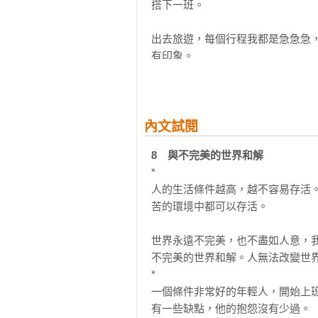
搭下一班。

27 把沒有興趣的事，變成一生的志業
28 誓不衣錦不還鄉

出去旅遊，每個行程我都是急急急
29 二十年之後我會做什麼？

有印象。

30 我不知道我有興趣的工作是什麼？
31 選擇永遠比努力重要

工作，我也是急急急，希望用最快
32 天下大亂，機會大好

做到完美。

33 快意恩仇，然後呢？

內文試閱
急是我的個性，因為急，養成了我
第五章　職場智慧

8　與不完美的世界和解
有悠閒。

34 和老闆交換LINE帳號

*

35 如何和老闆打招呼？

人的生活條件越高，越不容易存活。
五十歲以後，我逐漸開始厭煩這急
36 我會、我懂、我知道

苦的環境中都可以存活。

這樣急，又有什麼好處呢？

37 老闆沒想到的，你也要都想到

38 工作者要勇敢說「不」

世界永遠不完美，也不盡如人意，我
我完全找不到正面的答案。

39 離開的身影

不完美的世界和解。人無法改變世界
40 比較與計較是職場超級殺手

*

急著吃飯，我完全感受不到食物的美
41 如何培養成長心態？

一個條件非常好的年輕人，開始上
42 用人生故事看透一個人

有一些缺點，他的抱怨沒有少過。

急著搭車搭飛機，我總是最後一刻
43 小善似大惡，大善似無情
