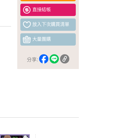
直接結帳
放入下次購買清單
大量團購
分享: