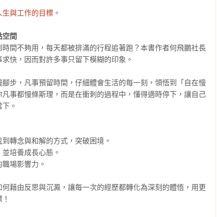
人生與工作的目標。
點空間
到時間不夠用，每天都被排滿的行程追著跑？本書作者何飛鵬社長
求快，因而對許多事只留下模糊的印象。

慢腳步，凡事預留時間，仔細體會生活的每一刻，領悟到「自在慢
你凡事都慢條斯理，而是在衝刺的過程中，懂得適時停下，讓自己
下。

到轉念與和解的方式，突破困境。

並培養成長心態。

職場影響力。

如何藉由反思與沉澱，讓每一次的經歷都轉化為深刻的體悟，用更
標！