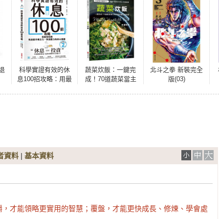
歲退
科學實證有效的休
蔬菜炊飯：一鍵完
北斗之拳 新裝完全
息100招攻略：用最
成！70道蔬菜當主
版(03)
短時間快速提升專
角的美味電子鍋菜
注力、恢復體力和
飯
身心健康
者資料
|
基本資料


嚼，才能領略更實用的智慧；覆盤，才能更快成長、修煉、學會處