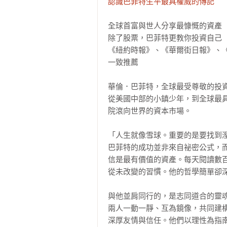
認識巴菲特生平最具權威的傳記
全球首富與世人分享最慷慨的資產

除了股票，巴菲特更教你投資自己

《紐約時報》、《華爾街日報》、
一致推薦

華倫．巴菲特，全球最受尊敬的投資
從美國中部的小鎮少年，到全球最
院滾向世界的資本市場。

「人生就像雪球。重要的是要找到溼
巴菲特的成功並非來自祕密公式，
信是最有價值的資產。每天閱讀數
從未改變的習慣。他的哲學簡單卻深
與他並肩同行的，是志同道合的靈魂
兩人一動一靜、互為鏡像，共同建
深厚友情與信任。他們以理性為指南