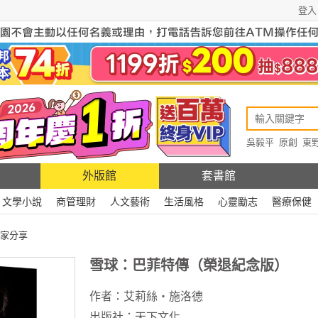
登入
吳毅平
原創
東
原創
Rewire
外版館
套書館
文學小說
商管理財
人文藝術
生活風格
心靈勵志
醫療保健
家分享
雪球：巴菲特傳（榮退紀念版）
作者：
艾莉絲‧施洛德
出版社：
天下文化