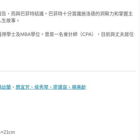
認識他六年，一開始是因為我是負責分析波克夏海瑟威的財務分析
會更了解他。我和他正坐在這個辦公室內，因為他不願意親自寫傳
報告，而與巴菲特結識。巴菲特十分賞識施洛德的洞察力和掌握主
了語氣，「艾莉絲，妳會寫得比我好，我很高興這本書由妳來寫，
生故事。

會明白。在這之前，我們先從最貼近他內心的話題開始。

得學士及MBA學位。曾是一名會計師（CPA），目前與丈夫居住
頭打哪兒來？」

心思快速翻過腦海裡的檔案。他開始說自己的故事：「巴爾扎克
說過，每筆財富背後都有罪惡，這並不適用於波克夏。」

一張芥茉金色的織錦扶手椅上，身體前傾，比較像個大談初戀故事
師。如何詮釋他的故事、該訪問誰、如何下筆，全由我決定。他談
楊幼蘭
、
周宜芳、侯秀琴、廖建容、楊美齡
然後說，「如果我的版本和別人的不一樣，你就採用比較不討好的
第一個：謙遜能卸除別人的防備。

不討好的版本。少數有機會這樣做時，通常是因為人性，而非因為
                
9年的太陽谷（Sun Valley）。
