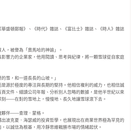
《華盛頓郵報》、《時代》雜誌、《富比士》雜誌、《時人》雜誌
人，被譽為「奧馬哈的神諭」。

具影響力的企業家，他用閱讀、思考與紀律，將一顆雪球從自家庭
的雪，和一道長長的山坡。」

而是源於極度的專注與長期的堅持。他相信複利的威力，也相信誠
百頁文件、細讀公司年報、分析別人忽略的數據，是他半世紀以來
刻——在對的雪地上，慢慢地、長久地讓雪球滾下去。

夥伴——查理．蒙格。

構出波克夏．海瑟威的投資哲學，也展現出在商業世界極為罕見的
，以誠信為根基，用冷靜思維戰勝市場的情緒起伏。
