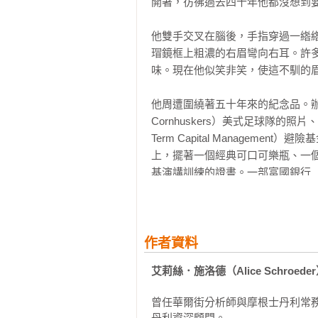
開著，彷彿過去四十年他都沒想到要
24 玩具火車

25 風車戰爭

他雙手交叉在腦後，手指穿過一綹
26 黃金乾草堆

瑁鏡框上粗濃的右眉彎向右耳。許
27 不智之舉

味。現在他似笑非笑，使這不馴的眉
28 抗貧戰爭

29 服裝的品味

他周遭圍繞著五十年來的紀念品。辦公
30 噴射機傑克

Cornhuskers）美式足球隊的
31 金恩之死

Term Capital Manage
32 容易、安全、有錢可賺

上，擺著一個經典可口可樂瓶、一個
33 歡樂派對

基演講訓練的證書。一部富國銀行（W
是1973年頒給合夥事業旗下的奧
第四部　蘇珊愛歌唱

占滿了書櫥、貼牆小桌和他用來放
34 糖果哈利

頂，面對著每一位走進來的訪客。

35 太陽報

作者資料
36 報業女強人

雖然奧馬哈晚春的早晨在窗外召喚
37 上流社會

艾莉絲．施洛德（Alice Schroede
經頻道CNBC，但被調成靜音，螢
38 俄羅斯娃娃

關，巴菲特對此相當滿意。

39 巨人的判決

曾任華爾街分析師與摩根士丹利常務董
40 改造巴菲特

丹利資深顧問。
