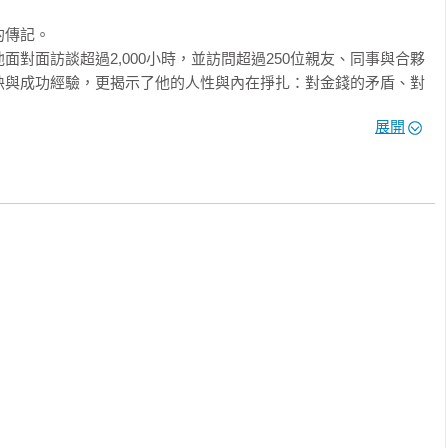
傳記。

對面訪談超過2,000小時，並訪問超過250位親友、同事與合夥
訣與成功經驗，更揭示了他的人性與內在掙扎：對金錢的矛盾、對
的思考。這是一部真實、誠懇、充滿細節的傳記，讓讀者得以一窺
展開
間取得平衡。

與堅守原則。他視股東為事業夥伴，將「受託人責任」視為一生使
這句話並非口號，而是他用數十年商業實踐所證明的事實。

於提供了一種面對世界的思考方式。

：真正的成功不是追求速度，而是找到能長久滾動的坡道與雪地；
、原則與人心。

一堂關於選擇與長期主義的生命課。

，最持久的力量來自於耐心、紀律與信念。

本書，也是每一位投資人、企業家與思考者的必讀經典。