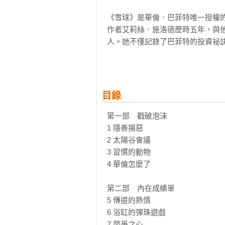
《雪球》是華倫．巴菲特唯一授權的
作者艾莉絲．施洛德歷時五年，與他面
人。她不僅記錄了巴菲特的投資祕
愛情與家庭的取捨、對名聲與責任
巴菲特如何在商業帝國與私人生活之
巴菲特從不神祕，卻最難模仿。

目錄
他的力量在於不斷思考、持續學習
命。他說：「做個好人也能成功。」
第一部　戳破泡沫

1 隱善揚惡

本書價值，不僅在於投資啟發，更在
2 太陽谷會議

在浮躁的年代，《雪球》提醒我們
3 習慣的動物

真正的財富不是帳面數字，而是誠信
4 華倫怎麼了

《雪球》不只是一部財富傳記，更是
第二部　內在成績單

它揭示了：當世界追逐短線與喧囂時
5 傳道的熱情

6 浴缸的彈珠遊戲

這是理解華倫．巴菲特最真實的一
7 競爭之心
