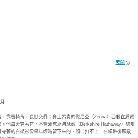
展開
6月
，靠著椅背，長腿交疊；身上昂貴的傑尼亞（Zegna）西服在肩頭
每天穿著它，不管波克夏海瑟威（Berkshire Hathaway）總部
貫穿著的白襯衫像是年輕時留下來的，領口扣不上，在領帶後頭敞