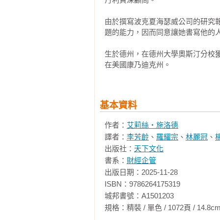
然而，真正熟識他的人卻很少。我
41 最大的錯誤

師，後來我們成了朋友，而現在我
42 贏者通吃

由於撰寫波克夏海瑟威公司的研究
記。他反覆說著，粗亂的眉毛加重
題的能力，因而同意讓她書寫他的人
而不是我。」他何以這樣說，以後就
第五部　華爾街之王

生於德州，在德州大學奧斯汀分校獲
43 法老王

「華倫，你為什麼這麼熱中賺錢？源
在美國康乃迪克州。
44 蘿絲的家具店

45 道路救援

有幾秒鐘時間，他眼睛望向遠處，
46 正義騎士

（Balzac，譯注：法國文學家）
47 華爾街金童

基本資料
48 吸吮拇指

他一躍而起，大步橫過房間，坐在
49 憤怒之神

作者：
艾莉絲‧施洛德
的青少年，而非七十二歲的金融大
50 第三個兒子

譯者：
李芳齡
、
羅耀宗
、
林麗冠
、
了許多有關人性和記憶的不可靠，
51 去他的灰熊

出版社：
天下文化
版本。」

52 火腿三明治

書系：
財經企管
出版日期：2025-11-28

我從觀察他得到許多寶貴心得，這是
第六部　繼續滾動

ISBN：9786264175319

53 精靈的條件

城邦書號：A1501203

最終，我沒有多少理由該選擇比較
54 寶刀未老

規格：精裝 / 單色 / 1072頁 / 14.8cm×21cm
記憶的不可靠。其中一個例子發生在199
55 最後的宴會
