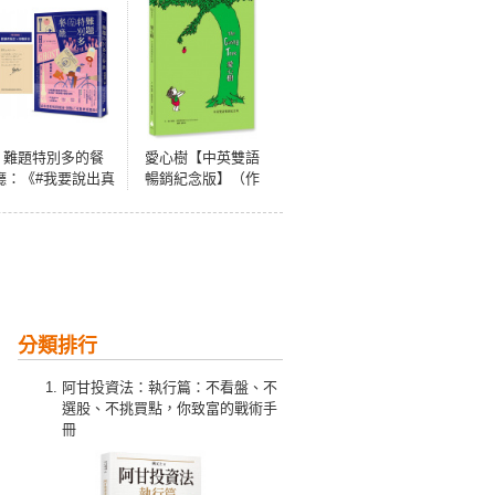
難題特別多的餐
愛心樹【中英雙語
廳：《#我要說出真
暢銷紀念版】（作
相》作者結城真一
者印刷簽名扉頁‧
郎推理小說新境
傳頌半世紀的經典
界！（特別收錄：
繪本）從前有一棵
給讀者的話╳印簽
樹，她很愛一個小
扉頁）
男孩……
分類排行
阿甘投資法：執行篇：不看盤、不
選股、不挑買點，你致富的戰術手
冊