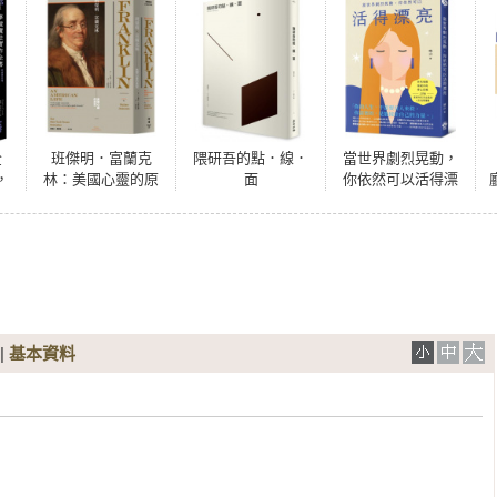
全
班傑明．富蘭克
隈研吾的點．線．
當世界劇烈晃動，
，
林：美國心靈的原
面
你依然可以活得漂
的
型（《賈伯斯傳》
亮：自我覺醒、拒
作者經典巨作）
絕內耗、停止依
賴，18個重建內在
安全感的人生底層
邏輯
|
基本資料