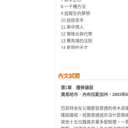
8 一千種方法

9 送報生的夢想

10 迷途羔羊

11 夢中情人

12 彈珠台與代幣

13 賽馬場的法則

14 愛現的天才

15 被拒絕的滋味

16 揮棒落空

17 聖母峰

18 內布拉斯加小姐

內文試閱
19 利益衝突

第1章　隱善揚惡

奧馬哈市．內布拉斯加州，2003年
第三部　競賽開始

20 葛拉漢紐曼公司

巴菲特坐在父親那張普通的老木桌後
21 站在哪一邊

隆起縐褶，就跟普通成衣沒什麼兩樣。他
22 不一樣的路

其他十五位職員衣著多麼輕便。一
23 查理．蒙格
