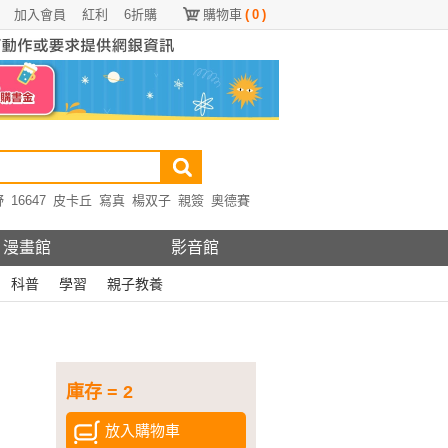
加入會員
紅利
6折購
購物車
(
0
)
野
16647
皮卡丘
寫真
楊双子
親簽
奧德賽
漫畫館
影音館
科普
學習
親子教養
庫存 = 2
放入購物車