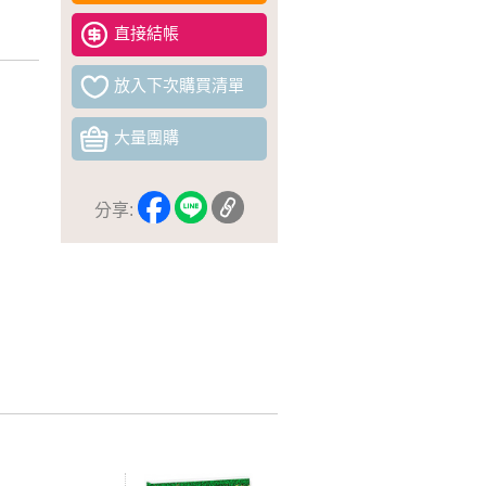
直接結帳
放入下次購買清單
大量團購
分享: