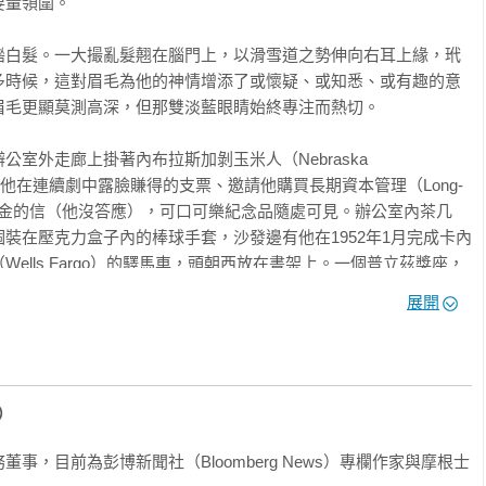
量領圍。

綹白髮。一大撮亂髮翹在腦門上，以滑雪道之勢伸向右耳上緣，玳
多時候，這對眉毛為他的神情增添了或懷疑、或知悉、或有趣的意
毛更顯莫測高深，但那雙淡藍眼睛始終專注而熱切。

室外走廊上掛著內布拉斯加剝玉米人（Nebraska 
照片、他在連續劇中露臉賺得的支票、邀請他購買長期資本管理（Long-
ment）避險基金的信（他沒答應），可口可樂紀念品隨處可見。辦公室內茶几
裝在壓克力盒子內的棒球手套，沙發邊有他在1952年1月完成卡內
ells Fargo）的驛馬車，頭朝西放在書架上。一個普立茲獎座，
馬哈《太陽報》（Sun）。房間內散落書籍、報紙，家人、朋友的照片
展開
電腦的辦公桌上。他父親的大幅畫像掛在桌後牆上，在巴菲特頭
，棕色的木製百葉窗卻擋住了視野。向著辦公桌的電視機正播放財
r）
幕下方跑動的字幕整日提供即時新聞。這些年來許多新聞都與他有
事，目前為彭博新聞社（Bloomberg News）專欄作家與摩根士