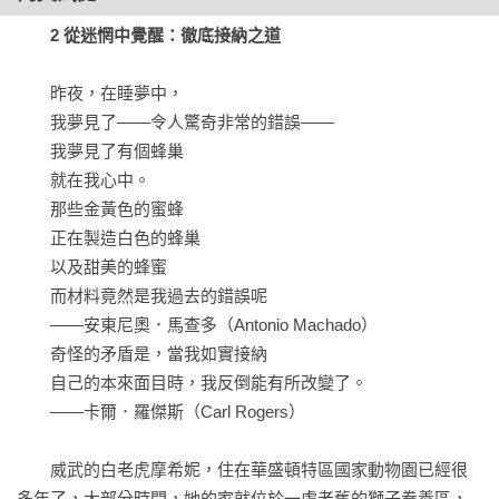
2 從迷惘中覺醒：徹底接納之道
　　昨夜，在睡夢中，

　　我夢見了——令人驚奇非常的錯誤——

　　我夢見了有個蜂巢

　　就在我心中。

　　那些金黃色的蜜蜂

　　正在製造白色的蜂巢

　　以及甜美的蜂蜜

　　而材料竟然是我過去的錯誤呢

　　——安東尼奧．馬查多（Antonio Machado）

　　奇怪的矛盾是，當我如實接納

　　自己的本來面目時，我反倒能有所改變了。

　　——卡爾．羅傑斯（Carl Rogers）

　　威武的白老虎摩希妮，住在華盛頓特區國家動物園已經很
多年了，大部分時間，她的家就位於一處老舊的獅子豢養區，