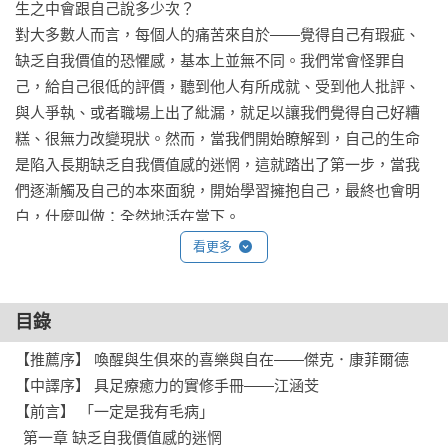
生之中會跟自己說多少次？

對大多數人而言，每個人的痛苦來自於——覺得自己有瑕疵、
缺乏自我價值的恐懼感，基本上並無不同。我們常會怪罪自
己，給自己很低的評價，聽到他人有所成就、受到他人批評、
與人爭執、或者職場上出了紕漏，就足以讓我們覺得自己好糟
糕、很無力改變現狀。然而，當我們開始瞭解到，自己的生命
是陷入長期缺乏自我價值感的迷惘，這就踏出了第一步，當我
們逐漸觸及自己的本來面貌，開始學習擁抱自己，最終也會明
白，什麼叫做：全然地活在當下。

看更多
作者塔拉．布萊克擁有身為禪修老師和心理治療師二十年的豐
富經驗，透過動人的故事以及學生和案主的經驗描述，透過塔
目錄
拉她自己的心路歷程，透過她提供的清晰且系統化的練習，
《全然接受這樣的我》告訴我們如何明智地訓練、培育自己，
【推薦序】 喚醒與生俱來的喜樂與自在——傑克．康菲爾德

轉化悲傷並重獲完整的人格。塔拉以慈悲與寬容，將歲月獻身
【中譯序】 具足療癒力的實修手冊——江涵芠

於重建人的尊嚴，她的教導既及時又實際，能夠消融生命的包
【前言】 「一定是我有毛病」

袱，讓我們脫離羞愧和自我憤恨的價值判斷。

  第一章 缺乏自我價值感的迷惘
