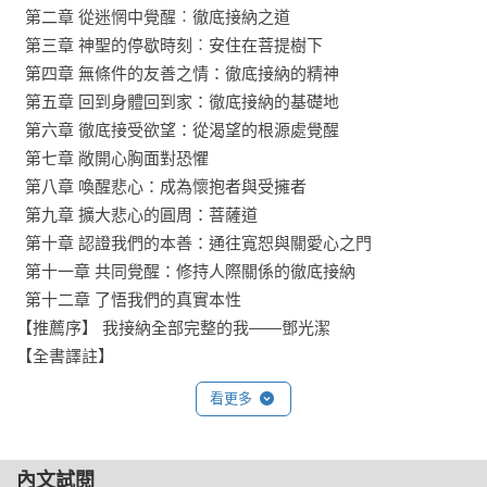
  第二章 從迷惘中覺醒︰徹底接納之道

《全然接受這樣的我》將幫助我們了解，每一個人都是佛，而
  第三章 神聖的停歇時刻︰安住在菩提樹下

且，只要能明瞭這一點，我們就會找到內心的寧靜與圓滿。最
  第四章 無條件的友善之情：徹底接納的精神

重要的是，《全然接受這樣的我》重新喚醒我們的佛性，也就
  第五章 回到身體回到家：徹底接納的基礎地

是每一個人與生俱來的喜樂與自在的權利。
  第六章 徹底接受欲望：從渴望的根源處覺醒

  第七章 敞開心胸面對恐懼

  第八章 喚醒悲心：成為懷抱者與受擁者

  第九章 擴大悲心的圓周：菩薩道

  第十章 認證我們的本善：通往寬恕與關愛心之門

  第十一章 共同覺醒：修持人際關係的徹底接納

  第十二章 了悟我們的真實本性

【推薦序】 我接納全部完整的我——鄧光潔

【全書譯註】
看更多
內文試閱