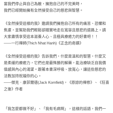
當我們停止與自己為敵，擁抱自己的不完美時，

我們已經開始擁有全然接受自己的慈悲與智慧。

《全然接受這樣的我》邀請我們擁抱自己所有的痛苦、恐懼和
焦慮，並幫助我們輕鬆卻踏實地走在寬容且慈悲的道路上。請
大家盡情享受這本滋養人心、且極具療癒力的好書吧！！

——一行禪師(Thich Nhat Hanh)《正念的奇蹟》

《全然接受這樣的我》告訴我們，什麼是溫和的智慧，什麼又
是柔緩的療癒力，它們也是最殊勝的解藥，能治療缺乏自我價
值感與內心的渴望。跟著本書深呼吸、放寬心，讓這些慈悲的
法教加持祝福你的心。

——傑克．康菲爾德(Jack Kornfield)，《原諒的禪修》、《狂喜
之後》作者

「我怎麼都做不好」、「我有毛病啊」，這樣的話語，我們一