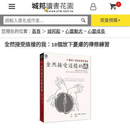
0
限量預購
您現在的位置：
首頁
＞
城邦館
>
心靈勵志
>
心靈成長
全然接受這樣的我：18個放下憂慮的禪修練習