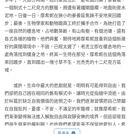
一個制式十二尺見方的獸籠，周遭有著鐵閘圍欄，地面則是水
泥地。日復一日，摩希妮在狹小的豢養區焦躁不安地來回踱
步；最後，生物學家和動物園員工終於攜手合作，為她打造了
一座自然的棲息地，占地數英畝，有山有樹、有個池塘、還有
各式各樣的植物。他們興奮、期待地將摩希妮放養到這個新建
好的廣闊環境中，不過，已經太遲了，老虎立即在棲息地的一
處角落找到棲身之地，終其一生待在那兒。摩希妮在這個角落
來回踱步，直到踏出一塊寸草不生、光禿禿的十二尺見方區
域。

　　或許，生命中最大的悲劇就是，明明有可能得到自由，我
們卻把自己困在相同的舊有模式中，讓時光從指縫中流逝。由
於糾葛於缺乏自我價值的迷惘之中，我們逐漸習慣把自己禁錮
在自我批判、憂慮、不安、不滿足的牢籠裡；就像摩希妮，我
們漸漸變得無法進入解脫自由與寂靜安樂的境界，但這卻是我
們與生俱來的權利啊！也許我們希望能毫不保留地愛別人，希
望能覺得自己很真實，希望能吸納周遭的美，能唱歌，能跳
看更多