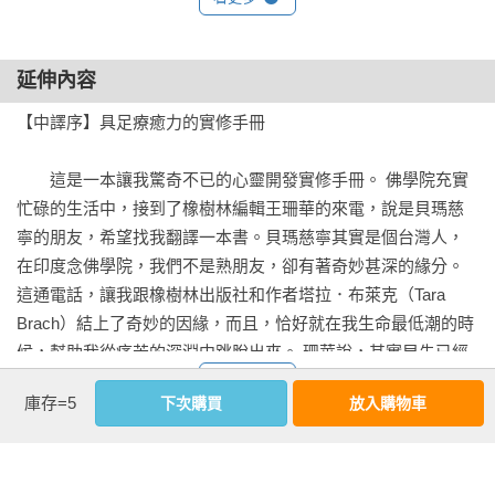
舞；只可惜，我們仍舊日復一日地，聽從內在的聲音而使生命
窄化。即使，我們能贏得數百萬樂透彩金，或是跟一個完美的
延伸內容
對象結婚，但是只要覺得自己不夠好，我們根本就無法享受眼
前的無限可能。幸好，我們不像摩希妮，我們可以學習去察
【中譯序】具足療癒力的實修手冊

覺，自己是否劃地自限，困在信念與恐懼中，我們可以看清，
自己是如何虛擲自己寶貴的生命。

　　這是一本讓我驚奇不已的心靈開發實修手冊。 佛學院充實
忙碌的生活中，接到了橡樹林編輯王珊華的來電，說是貝瑪慈
　　若想破繭而出，就要從徹底接納自己以及生命的一切開
寧的朋友，希望找我翻譯一本書。貝瑪慈寧其實是個台灣人，
始，以覺醒心和關愛心去擁抱時刻相續的生命經驗。我所說的
在印度念佛學院，我們不是熟朋友，卻有著奇妙甚深的緣分。
徹底接納一切，指的是要無時不刻覺察自己身體與心靈的變
這通電話，讓我跟橡樹林出版社和作者塔拉．布萊克（Tara 
化，不企圖操控、批判或抽身逃離。這並不是說，我們可以容
Brach）結上了奇妙的因緣，而且，恰好就在我生命最低潮的時
許自己跟他人的傷害性行為；而是說，這是接納自己當下之確
候，幫助我從痛苦的深淵中跳脫出來。 珊華說，其實早先已經
實經驗的內在過程，也就是說，毫不抗拒地去感受悲傷與痛
找了另一個譯者，然而在翻譯的過程中，《全然接受這樣的
看更多
苦，去感受自己對其他人事物的渴望或厭惡，而不去批判自己
庫存=5
下次購買
放入購物車
我》竟讓她感動至極，數度無法自己，最後，她竟然決定放下
的感受，也不為之驅使而採取行動。

翻譯的工作，讓自己深入沈湎這本心靈開發實修手冊。

　　原先我以為本書是西方心理學心靈成長書籍，但是在塔拉
　　清楚辨認自己內在發生的一切，並且以開放、寬容且充滿