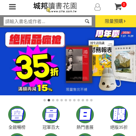
0
限量預購
全館暢榜
冠軍百大
熱門書展
絕版35折