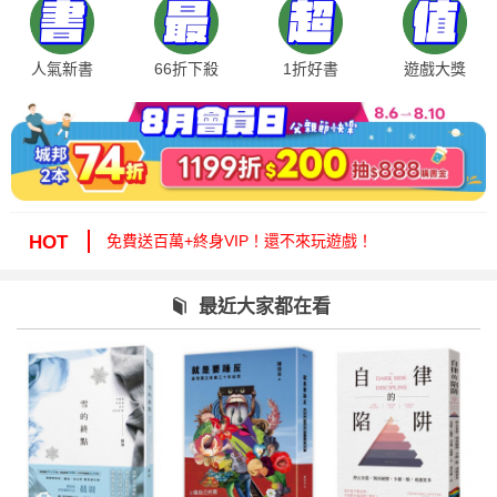
人氣新書
66折下殺
1折好書
遊戲大獎
絕版35折，年度唯一！快來周年慶逛逛！
免費送百萬+終身VIP！還不來玩遊戲！
HOT
周年慶1折起！滿額再減15%送6折券！
城邦讀書花園提醒您：嚴防詐騙，小心求證！
最近大家都在看