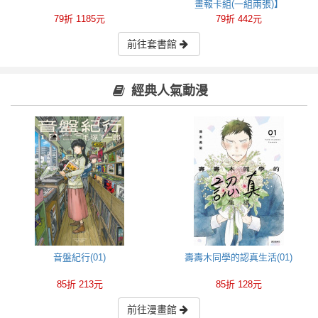
畫報卡組(一組兩張)】
79折 1185元
79折 442元
前往套書館
經典人氣動漫
音盤紀行(01)
壽壽木同學的認真生活(01)
85折 213元
85折 128元
前往漫畫館