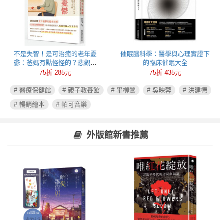
不是失智！是可治癒的老年憂
催眠腦科學：醫學與心理實證下
鬱：爸媽有點怪怪的？悲觀易
的臨床催眠大全
怒、健忘失眠可能都是心病！照
75折 285元
75折 435元
護必讀老年憂鬱症指南
# 醫療保健館
# 親子教養館
# 畢柳鶯
# 吳映蓉
# 洪建德
# 暢銷繪本
# 帕可音樂
外版館新書推薦