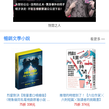
恍惚之人
暢銷文學小說
看更多
烈愛對決【限量書口噴繪版】
推理的時間到了！【六位作家╳
（現象級同名電視劇原著小說 全
六則短篇╳致讀者的挑戰書】
球冰球羅曼史狂潮代表作）
75折 338元
75折 374元