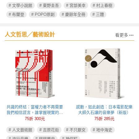
# 文學小說館
# 東野圭吾
# 宮部美幸
# 村上春樹
# 布蘭登
# POPO原創
# 慶餘年全冊
# 三體
人文哲思╱藝術設計
看更多
共識的終結：當權力者不再需要
感動，如此創造：日本電影配樂
我們相信謊言，誰掌握現實的定
大師久石讓的音樂夢（新版）
義權，誰就能操控政治
75折 300元
75折 285元
# 人文藝術館
# 吉原花街
# 不只厭女
# 地中海史
# 流行音樂
# 貓貓歷史
# 神保町