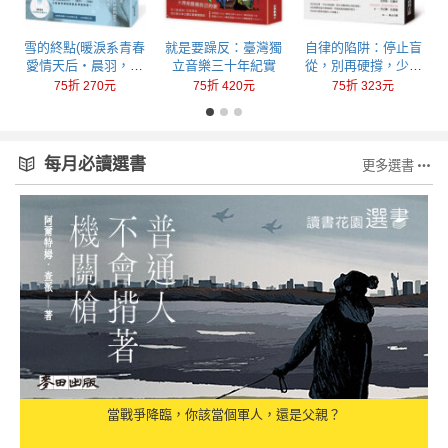
回
雪的終點(暖淚系青春
就是要躁反：臺灣獨
自律的陷阱：停止盲
愛情天后‧晨羽，全
立音樂三十年紀實
從，別再硬撐，少做
新加筆黑暗純愛系列
一點，成就更多
75折 270元
75折 420元
75折 323元
最終曲！)
每月必讀選書
更多選書
當戰爭降臨，你該當個軍人，還是父親？