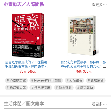
心靈勵志╱人際關係
看更多
惡意是怎麼形成的？：從霸凌、
台北街角解憂故事：那條路、那
劈腿到仇恨言論，歷時15年、全
些夢想和感觸＋社長的70幅手繪
球超過250萬筆研究數據，心理學
插圖
75折 345元
75折 338元
家教你揪出身邊有問題的人！
# 心靈勵志館
# Rewire-神經可塑性
# 和尚鑽石
# 希塔療癒
# 松浦彌太郎
# 多巴胺國度
# 斷食善終
# 洛克菲勒
生活休閒╱圖文繪本
看更多