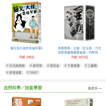
貓又與大叔的幸福早餐1
刺客教條：王朝（全五卷，刀光
劍影限量典藏書盒版，內附特製
刺客水墨古風海報）
75折 240元
75折 1672元
# 生活風格館
# 黃阿瑪
# 麥田金
# 千葉徹彌
# 三麗鷗
# 麥塊漫畫
# 16647
自然科學╱技能學習
看更多