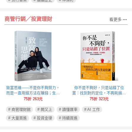
商管行銷╱投資理財
看更多
致富思維——不是你不夠努力，
你不是不夠好，只是站錯了位
而是一直用錯方法在賺錢；生命
置：找到對的定位，不再耗損、
不能重來，但思維可以重新彩
不必硬撐，活出真正自我成就的
75折 263元
75折 323元
排！
人生
# 商管理財館
# 闕又上
# 讀懂匯率
# AI 工作
# 大量買進
# 投資金律
# 持續買進