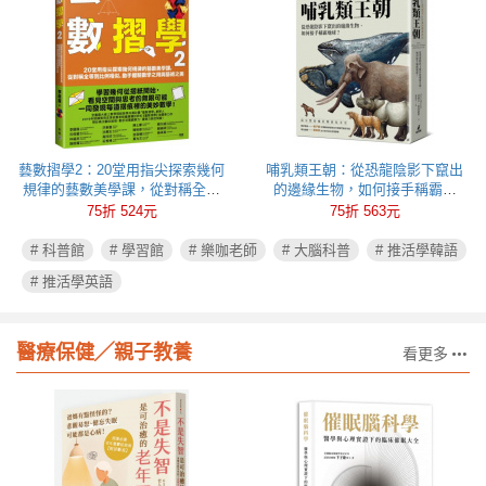
藝數摺學2：20堂用指尖探索幾何
哺乳類王朝：從恐龍陰影下竄出
規律的藝數美學課，從對稱全等
的邊緣生物，如何接手稱霸地
到比例相似，動手體驗數學之用
球？
75折 524元
75折 563元
與藝術之美
# 科普館
# 學習館
# 樂咖老師
# 大腦科普
# 推活學韓語
# 推活學英語
醫療保健╱親子教養
看更多