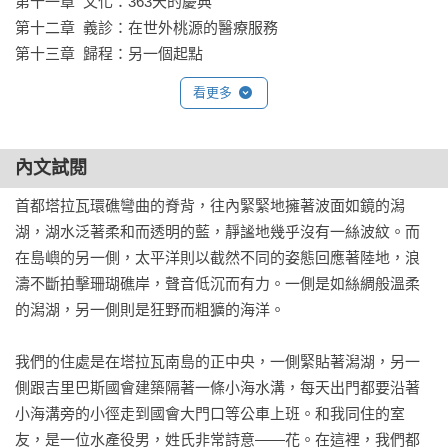
第十一章  文化：363天的慶典

第十二章  義診：在世外桃源的醫療服務

第十三章  歸程：另一個起點
看更多
內文試閱
首都塔拉瓦環礁彎曲的脊背，往內緊緊地擁著波面如鏡的潟
湖，湖水泛著柔和而透明的藍，靜謐地幾乎沒有一絲波紋。而
在島嶼的另一側，太平洋則以截然不同的姿態回應著陸地，浪
濤不斷拍擊珊瑚礁岸，聲音低沉而有力。一側是如絲綢般溫柔
的潟湖，另一側則是狂野而粗獷的海洋。

我們的住處是在塔拉瓦南島的正中央，一側緊貼著潟湖，另一
側跟吉里巴斯國會建築隔著一條小海水溝，每天出門都要沿著
小海溝旁的小徑走到國會大門口等公車上班。和我同住的室
友，是一位水產役男，姓氏非常詩意——花。在這裡，我們都