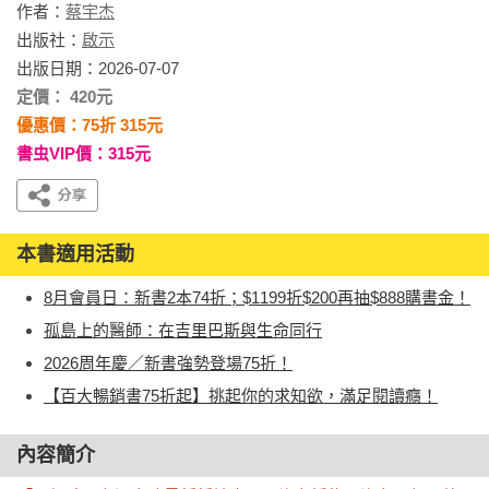
作者：
蔡宇杰
出版社：
啟示
出版日期：2026-07-07
定價： 420元
優惠價：75折 315元
書虫VIP價：315元
本書適用活動
8月會員日：新書2本74折；$1199折$200再抽$888購書金！
孤島上的醫師：在吉里巴斯與生命同行
2026周年慶／新書強勢登場75折！
【百大暢銷書75折起】挑起你的求知欲，滿足閱讀癮！
內容簡介