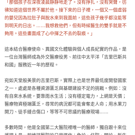
「那個孩子在深夜凌晨靜靜地走了。沒有掙扎，沒有哭聲，彷
彿知道這個世界不屬於他。接下來的日子裡，一個又一個虛弱
的嬰兒因為拉肚子與脫水來到我面前，這些孩子幾乎都沒能等
到明天的日出。……我想救他們，但有時候醫生的雙手就是不
夠用。這些畫面成了心中揮之不去的裂痕。」
這本結合醫療使命、異國文化體驗與個人成長紀實的作品，是
一位台灣醫師成為外交醫療役男、前往中太平洋「吉里巴斯共
和國」服務近一年的歷程。

宛如天堂般美景的吉里巴斯，實際上也是世界最低度開發國家
之一，處處是各種資源匱乏與基礎建設不足的挑戰。例如：沒
有自來水系統，要靠雨水生活；沒有穩定電力，上網是天價；
醫療物資極端匱乏，尋常的病況都可能會奪走人命；用水果刀
開刀、徒手縫合傷口，等等不可思議的醫療現場……

多數時間，他是全國第二大醫院裡唯一的醫師，獨自跟十來位