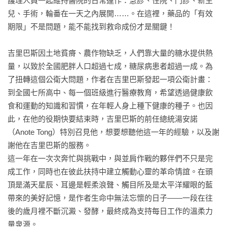
護理人員一起維持醫院的日常運作：急診、住院、門診、新生
兒、手術，輪番在一天之內展開……。在這裡，藥品的「有效
期限」不是問題，能不能找到救命成份才是關鍵！

吉里巴斯因土地貧瘠、農作物缺乏，人們靠大量的糖水提供熱
量，以致於全國肥胖人口超過七成，糖尿病患者超過一成。為
了扭轉這個公衛大問題，作者在吉里巴斯發起一項公衛計畫：
到全國七所高中、每一個班級進行醫療教育，希望透過健康飲
食和運動的知識和習慣，在年輕人身上種下健康的種子。也因
此，在他的役期快要結束時，吉里巴斯的前任總統湯安諾
（Anote Tong）特別召見他，想要想聽他這一年的經驗，以及謝
謝他在吉里巴斯的服務。

這一年在一次次奔忙與挑戰中，與並肩作戰的夥伴們不只是完
成工作，同時也在彼此扶持中建立觸動心靈的革命情誼。在頭
頂是滿天星辰、耳邊是輕柔浪聲、觸目所及是太平洋耀眼的藍
帶來的美好記憶，是作者生命中無法忘懷的日子——一段在往
後的歲月裡不斷沉澱、發酵，最終成為支持每日工作的溫柔力
量泉源。
