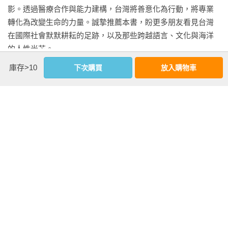
是不會被雨水直接打臉而已。

影。透過醫療合作與能力建構，台灣將善意化為行動，將專業
轉化為改變生命的力量。誠摯推薦本書，盼更多朋友看見台灣
這裡沒有自來水系統，更沒有下水道。在台灣只要輕輕一轉水
在國際社會默默耕耘的足跡，以及那些跨越語言、文化與海洋
龍頭就能取得的乾淨水源，在這裡卻成了一項需要反覆操作、
的人性光芒。

長期管理的戰略物資。我們的屋頂設置了一個大型集水器，每
——外交部長 林佳龍先生

看更多
庫存>10
下次購買
放入購物車
當下雨時，雨水就會順著屋頂和管線收集到一個橘色的大水桶
裡。然而，桶內常常混雜著沙石、落葉，偶爾還會附贈幾隻蚊
 有些旅程，是為了抵達遠方；有些旅程，則是在遠方重新認識
子幼蟲，讓人對「天然」這兩個字有了全新的理解。

自己。翻開這本書，我看見的不僅是一位年輕醫師遠赴南太平
洋島國服務的故事，更是一段關於成長、選擇與責任的生命旅
作者資料
每天晚上，我都會拿出從台灣帶來的濾水器，開始一套繁瑣卻
程。透過宇杰真誠而細膩的筆觸，讀者得以走進吉里巴斯的醫
無可取代的流程：

療現場，看見資源有限環境中的挑戰與困境，也看見一位青年
蔡宇杰 
1.把雨水倒入鍋中煮沸，放涼。

醫師如何在一次次診療、一場場對話，以及與當地居民的相遇
蔡宇杰醫師，台中人，畢業於台北醫學大學醫學系，現為外科
2.一壺壺倒進濾水器過濾，再小心翼翼地裝入寶特瓶保存。

之中，逐漸理解醫療的本質與生命的重量。

醫師，專長於乳房疾病診治、乳癌治療、微創手術及乳房整形
當我們跨越語言、文化與地理的距離，走進另一群人的生活，
重建手術。

在台灣可以用上半年的濾芯，在這裡往往撐不到一個月就宣告
我們學會看見世界的多元，也學會珍惜自己所擁有的一切。這
退休。也幸好當初多帶了十幾個來這邊。這裡沒有水塔，只有
份理解與同理，正是國際合作最珍貴的價值。

在成為外科醫師之前，始終對世界充滿好奇。學生時代及年輕
那個橘色大桶。洗澡、飲水和煮飯，全仰賴每場雨留下的珍貴
 ——財團法人國際合作發展基金會秘書長 黃玉霖先生
歲月裡，以交換學生、志工與背包客的身分走訪四十餘個國
水珠。記得有一次，大概一個禮拜沒有下雨，我們的水桶幾乎