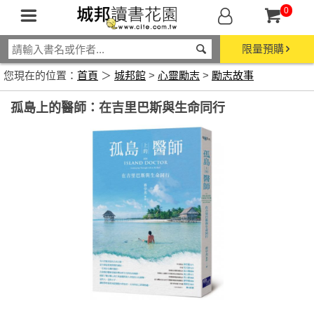
0
限量預購
您現在的位置：
首頁
＞
城邦館
>
心靈勵志
>
勵志故事
孤島上的醫師：在吉里巴斯與生命同行