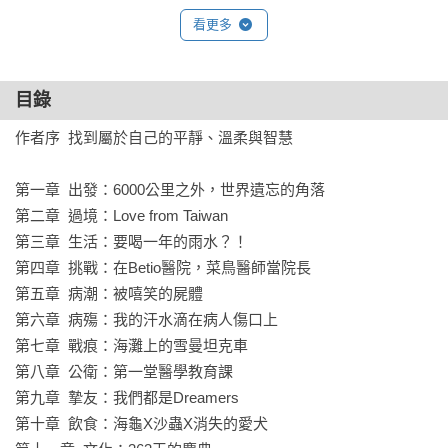
看更多
外交部長 林佳龍先生

作家 侯文詠先生

目錄
馬偕紀念醫院總院長 張文瀚醫師

秀傳醫療體系總院長 黃士維醫師

作者序  找到屬於自己的平靜、溫柔與智慧

前台灣駐史瓦帝尼王國醫療團副團長暨教學團團長 廖學聰醫師

國合會技術合作處 顏銘宏處長

第一章  出發：6000公里之外，世界遺忘的角落

聯合推薦
第二章  過境：Love from Taiwan

第三章  生活：要喝一年的雨水？！

第四章  挑戰：在Betio醫院，菜鳥醫師當院長

第五章  病潮：被嘻笑的屍體

第六章  病殤：我的汗水滴在病人傷口上

第七章  戰痕：海灘上的雪曼坦克車

第八章  公衛：第一堂醫學教育課

第九章  摯友：我們都是Dreamers

第十章  飲食：海龜X沙蟲X消失的愛犬
