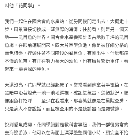
叫他「花同學」。

我們一起住在國合會的水產站。從房間後門走出去，大概走十
步，風景直接切換成一望無際的海灘；往前看，則是另一個天
地——虱目魚的世界。國合會水產養殖計畫占地數千坪的虱目
魚場，在眼前鋪展開來。四大片巨型魚池，像是被仔細分格的
藍色棋盤，裡頭住著不同階段的虱目魚：有剛出生、什麼都還
不懂的魚苗，有正在努力長大的幼魚，也有肩負繁衍重任、看
起來一臉資深的種魚。

天還沒亮，花同學就已經起床了。常常看到他拿著手電筒，在
黑暗中沿著燈光一池一池地巡視，確認氧氣量、藻類狀況，順
便跟魚打招呼——至少在我看來，那姿態就像是在醫院查房，
只是病人不會說話，而且檢查用的不是聽診器而是顯微鏡。

說到愛魚成癡，花同學絕對是教科書等級。我們一群役男常約
去海邊游泳，他可以在海面上漂浮整整兩個小時，頭完全不抬