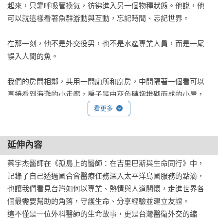
起來，只靠呼吸管換氣，彷彿進入另一個物種狀態。他說，他
可以就這樣看著魚群游動與互動，忘記時間、忘記世界。

在那一刻，他不是外交役男，也不是水產專業人員，而是一尾
誤入人間的魚。

我們的房間相鄰，共用一間廁所和廚房，中間隔著一個看可以
直接看到海灘的小走廊，房子是由灰色磚塊堆砌而成的小屋，
屋頂覆著波浪狀的鐵皮，在陽光下閃著微微的白光。屋內空間
看更多
不大，大概各自約五坪，卻擁有島上少見、堪稱貴族等級的設
備——冷氣；冷風從牆角的出風口緩緩吹出，在濕熱的午後顯
延伸內容
得格外奢侈。那不只是降溫，而是精神上的撫慰，那陣冷風會
讓人短暫忘記自己身在太平洋、赤道附近的小島。房間窗上的
蔡宇杰醫師在《孤島上的醫師：在吉里巴斯與生命同行》中，
窗簾是一塊花布，用釘書機釘在窗框上；窗外再加一層同樣是
記錄了自己透過國合會醫療任務深入太平洋島國服務的點滴，
「釘上去的」鐵網，這便構成了我們與外界的界線。拉開窗簾
也讓我們看見台灣如何以專業、熱情與人道關懷，走進世界各
一角，海風夾帶著鹽味和椰樹的氣息湧入室內。碰到暴風雨來
個最需要幫助的角落，守護生命、分享經驗並建立友誼。

襲時，雨水和狂風交加，站在屋內和站在屋外其實差不多，只
這不僅是一位外科醫師的生命故事，更是台灣醫衛外交的縮