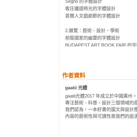
Segno 的字體設計

▌本書分為三大部分

客庄鐵道時光的字體設計

首爾人文戲劇節的字體設計

1920年——1960年 11張經典的電
與專業創意團隊 another design 和
2.展覽：藝術、設計、學術　

48 個來自世界各地的標題字體藝
前衛國家的幽靈的字體設計

BUDAPEST ART BOOK FAIR 的
Два авангарда!? Рифмы 的字體設
Degree Shows 的字體設計

월 동 의 시 간 的 字 體 設 計

眼神相遇的字體設計

作者資料
《想像力空間》的字體設計

gaatii 光體 
妖山混血盃的字體設計

gaatii光體2017 年成立於中國廣州。

RTO 365 的字體設計

專注藝術、科普、設計三個領域的原
Chris Jordan 的字體設計

我們認為，一本好書的圖文與設計應
萬　實驗室的字體設計

內容的藝術性與可讀性是我們的追
Wonderful Space for All 的字體設計

聲音 × 韓語的字體設計

DAVINCI 的字體設計
