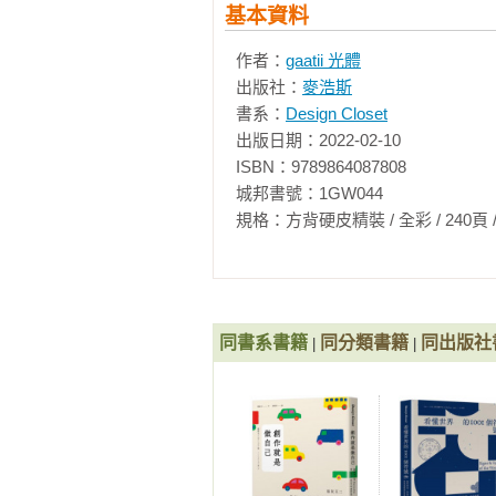
Playing BODY Player 的字體設計

基本資料
珠江夜遊的字體設計

作者：
gaatii 光體
《一扯全世界》的字體設計

出版社：
麥浩斯
EXPO 2023 的字體設計

書系：
Design Closet
핸드메이커  HandMaker 的字體設計

出版日期：2022-02-10

Das Kapital ist weg – Wir sind da
ISBN：9789864087808

아두이노로 레고를 밝혀라 的字體設計
城邦書號：1GW044

별의별쇼룸 반짝 오늘 的字體設計

規格：方背硬皮精裝 / 全彩 / 240頁 / 21.5cm
三山的字體設計

新一代的字體設計DEMO 的字體設計
3.節慶：文化、慶典、美食　

Guerewol Festival 的字體設計

同書系書籍
同分類書籍
同出版社
|
|
「OH, HAPPY. SO, HAPPY. 」的
獨立咖啡節的字體設計

ÁNIMA 的字體設計

野台系的字體設計

Campirano 的字體設計

拉丁美洲設計節的字體設計
