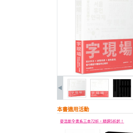
本書適用活動
麥浩斯全書系三本72折，精選5折起！