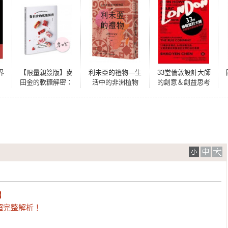
界
【限量親簽版】麥
利未亞的禮物—生
33堂倫敦設計大師
田金的軟糖解密：
活中的非洲植物
的創意＆創益思考
掌握糖漿、水分、
誌：給大人的植物
課：33種思考模
溫度、甜度製作關
學，來自非洲大陸
式，84個創業法
鍵，從基礎脆糖到
的植物學啟蒙
則，文創產業從英
風味軟糖，50款職
倫通往全球的成功
人級完美配方全解
事典
析


超完整解析！