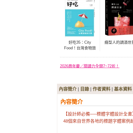
好吃35：City
癮型人的調酒世
Food！台灣食物旅
行學
2026周年慶／閱讀力全開7~72折！
內容簡介
|
目錄
|
作者資料
|
基本資料
內容簡介
【設計師必備──標體字體設計全書】
48個來自世界各地的標題字體案例