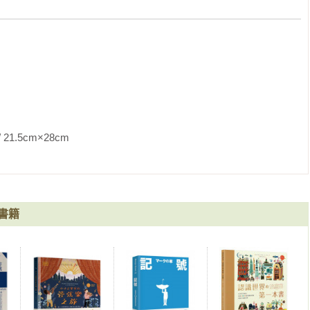
s Kapital! 的字體設計



×28cm                


書籍
字體設計
