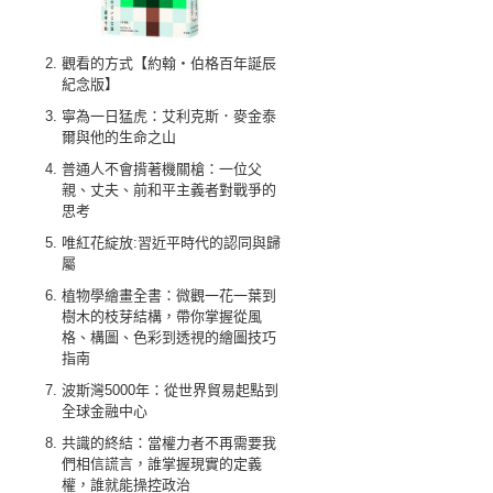
觀看的方式【約翰‧伯格百年誕辰
紀念版】
寧為一日猛虎：艾利克斯．麥金泰
爾與他的生命之山
普通人不會揹著機關槍：一位父
親、丈夫、前和平主義者對戰爭的
思考
唯紅花綻放:習近平時代的認同與歸
屬
植物學繪畫全書：微觀一花一葉到
樹木的枝芽結構，帶你掌握從風
格、構圖、色彩到透視的繪圖技巧
指南
波斯灣5000年：從世界貿易起點到
全球金融中心
共識的終結：當權力者不再需要我
們相信謊言，誰掌握現實的定義
權，誰就能操控政治