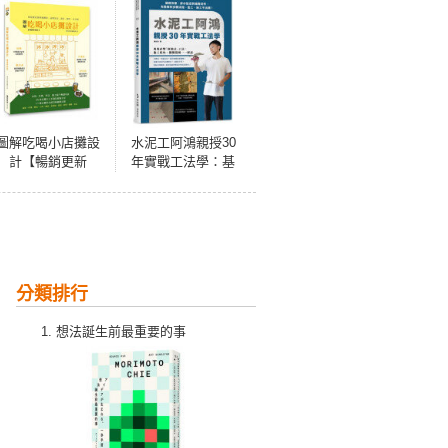
圖解吃喝小店攤設
水泥工阿鴻親授30
計【暢銷更新
年實戰工法學：基
版】：從街邊店到
礎放樣、排水設定
移動攤車，品牌定
到進階泥作，完整
位、設計、製作一
解析步驟流程，監
本全解
工、施工不出錯！
分類排行
想法誕生前最重要的事