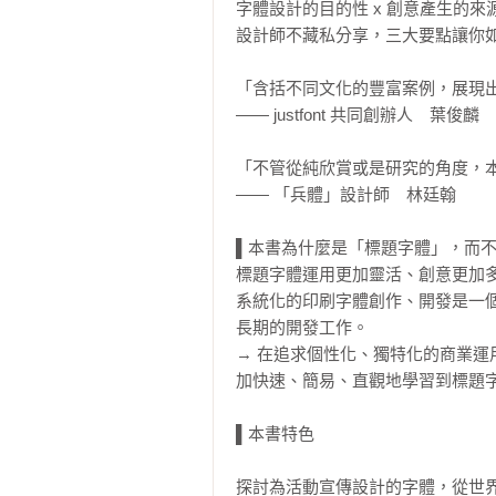
字體設計的目的性 x 創意產生的來源
設計師不藏私分享，三大要點讓你如
「含括不同文化的豐富案例，展現出
—— justfont 共同創辦人　葉俊麟

「不管從純欣賞或是研究的角度，本
—— 「兵體」設計師　林廷翰 

▌本書為什麼是「標題字體」，而不
標題字體運用更加靈活、創意更加多
系統化的印刷字體創作、開發是一
長期的開發工作。

→ 在追求個性化、獨特化的商業
加快速、簡易、直觀地學習到標題字
▌本書特色

探討為活動宣傳設計的字體，從世界