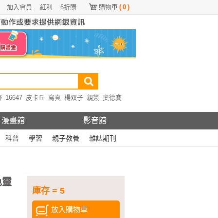
加入會員
紅利
6折購
購物車
(
0
)
野
16647
皮卡丘
寫真
楊双子
親簽
奧德賽
漫畫館
影音館
科普
學習
親子教養
雜誌期刊
色靈
庫存 = 5
放入購物車