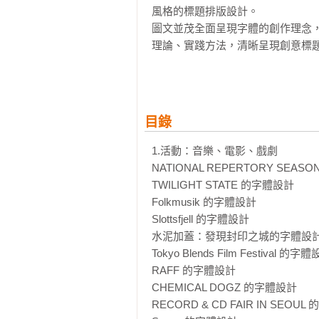
風格的標題排版設計。

圖文並茂全面呈現字體的創作理念
理論、實踐方法，清晰呈現創意標題
本書還收錄了從 1920 年到 19
設計的內涵與變化。

▌收入設計師

目錄
Jaemin Lee（韓國）│Ordinary Pe
│Scandinavian Design Group
1.活動：音樂、電影、戲劇

Izvorka Juric（克羅埃西亞）│Pa
NATIONAL REPERTORY SEAS
Balla（匈牙利）│Tuman studio（
TWILIGHT STATE 的字體設計

國）│Green Yang（台灣）│Eunjoo 
Folkmusik 的字體設計

│TRIANGLE-STUDIO（韓國）│Okuy
Slottsfjell 的字體設計

Fallone（阿根廷）│studio lindho
水泥加蓋：發現封印之城的字體設計
Shen（台灣）│XueLin Lu（台灣）│S
Tokyo Blends Film Festival 的字體
PAR（日本）│ESH gruppa（俄
RAFF 的字體設計

│Heavy（墨西哥）│IS CREATIVE
CHEMICAL DOGZ 的字體設計

│Studio Kimgarden（韓國）

RECORD & CD FAIR IN SEOUL