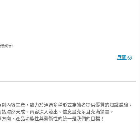
影海報的字體設計

 Erich Brechbühl 探討字體設計的邏輯創意

術設計的深入創意解析
字體設計

計

展開
創內容生產，致力於通過多種形式為讀者提供優質的知識體驗。

該渾然天成、內容深入淺出、信息量充足且充滿驚喜。

求方向，產品功能性與藝術性的統一是我們的目標！