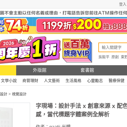
登入
吳毅平
原創
東
原創
Rewire
外版館
套書館
文學小說
商管理財
人文藝術
生活風格
心靈勵志
醫療保健
設計
>
視覺設計
字現場：設計手法 x 創意來源 x 配
感，當代標題字體案例全解析
作者：
gaatii 光體