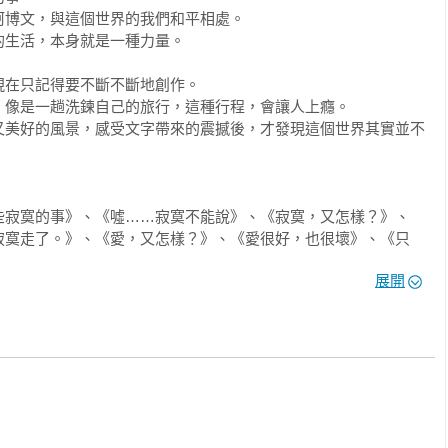
博文，與這個世界的我們和平相處。

生活，本身就是一種力量。

在只記得要不斷不斷地創作。

像是一趟洗鍊自己的旅行，這種行程，會讓人上癮。

又美好的風景，感受文字帶來的震撼後，才發現這個世界其實並不
些寂寞的事》、《噓……寂寞不能說》、《寂寞，又怎樣？》、
寂寞走了。》、《愛，又怎樣？》、《愛很好，也很壞》、《只
《我等你，直到你懂我的孤寂》、《然後 你還在》、《你的背影 
展開
所謂的你愛我》、《我愛你，與你無關》、《若你看見我的悲
若我能走進你的心裡》、《再說一次，我愛你》、《可以錯過時
寂寞是你忘了怎麼愛我》、《閉上眼，讓所有愛情都正常》、《也
、《慢慢 慢慢 愛》

 慢慢愛（首刷限量作者親簽版）》《因為愛，不必解釋》《因為
版）》《也不是不愛了》《閉上眼，讓所有愛情都正常》《有一種
過時間，但我不能錯過你》《再說一次，我愛你》《若我能走進你