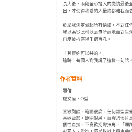
長大後，兩段全心投入的戀情最後
出，才使得我愛的人最終都離我而去
於是我決定藏起所有情緒，不對任何
我以為從此可以毫無所謂地面對生
再度被折磨得千瘡百孔。 

「其實妳可以哭的。」

這時，有個人對我說了這樣一句話
作者資料
雪倫
處女座，O型。

喜歡閱讀，範圍很廣，任何類型書籍
喜歡電影，範圍很廣，血腥恐怖片是
個性直接，不喜歡拐彎抹角，「理所
愛家人、愛狗，這是世界上最重要的