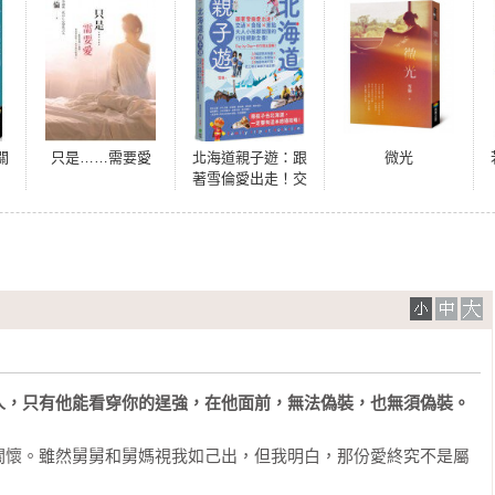
關
只是……需要愛
北海道親子遊：跟
微光
著雪倫愛出走！交
通X食宿X景點，大
人小孩都說讚的行
程規劃全書！暢銷
最新版
人，只有他能看穿你的逞強，在他面前，無法偽裝，也無須偽裝。
關懷。雖然舅舅和舅媽視我如己出，但我明白，那份愛終究不是屬