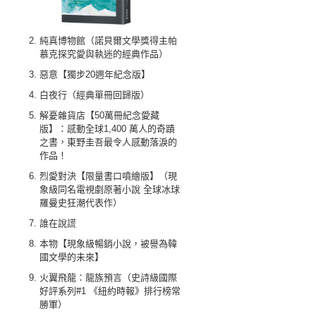
純真博物館（諾貝爾文學獎得主帕
慕克探究愛與執迷的經典作品）
惡意【獨步20週年紀念版】
白夜行（經典單冊回歸版）
解憂雜貨店【50萬冊紀念愛藏
版】：感動全球1,400 萬人的奇蹟
之書，東野圭吾最令人感動落淚的
作品！
烈愛對決【限量書口噴繪版】（現
象級同名電視劇原著小說 全球冰球
羅曼史狂潮代表作）
誰在說謊
本物【現象級暢銷小說，被譽為韓
國文學的未來】
火翼飛龍：龍族預言（史詩級國際
好評系列#1 《紐約時報》排行榜常
勝軍）