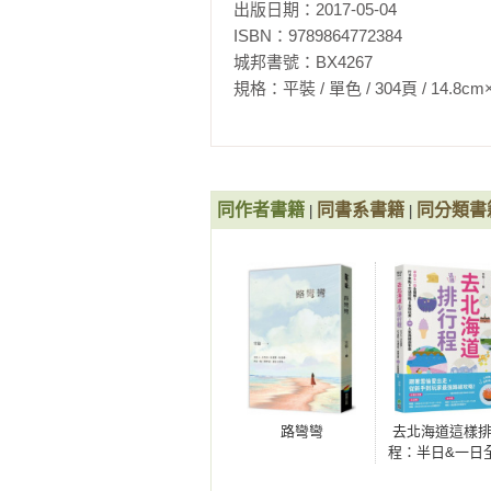
出版日期：2017-05-04

的心裡》《若你聽見我的孤單》《
怕，寂寞》《你的背影 我的孤單》
ISBN：9789864772384

《只是……需要愛》《愛很好，也
城邦書號：BX4267

寞》《寂寞，又怎樣？》《噓....
規格：平裝 / 單色 / 304頁 / 14.8cm×21cm 
同作者書籍
同書系書籍
同分類書
|
|
路彎彎
去北海道這樣
程：半日&一日
解！打卡景點X