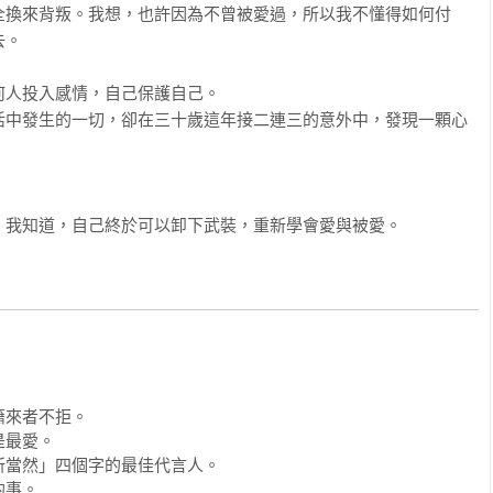
全換來背叛。我想，也許因為不曾被愛過，所以我不懂得如何付
。

人投入感情，自己保護自己。

活中發生的一切，卻在三十歲這年接二連三的意外中，發現一顆心
。我知道，自己終於可以卸下武裝，重新學會愛與被愛。
來者不拒。

最愛。

當然」四個字的最佳代言人。

事。
