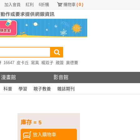
加入會員
紅利
6折購
購物車
(
0
)
野
16647
皮卡丘
寫真
楊双子
親簽
奧德賽
漫畫館
影音館
科普
學習
親子教養
雜誌期刊
庫存 = 5
放入購物車