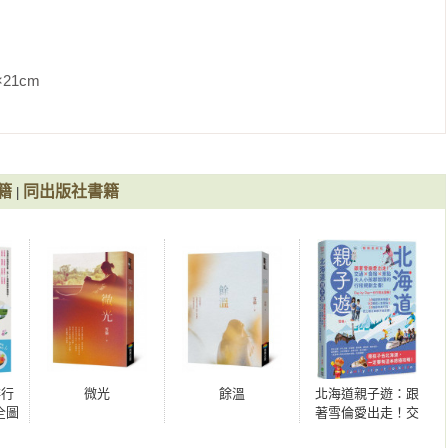
若你看見我的悲傷》《我愛你，與你無關》《所謂的你愛我》《不
《然後 你還在》《我等你，直到你懂我的孤寂》《只好一個人》
很壞》《愛，又怎樣？》《這一刻，寂寞走了。》《越躲寂寞越寂
..寂寞不能說》《那些愛，和那些寂寞的事》
               
籍
同出版社書籍
|
排行
微光
餘溫
北海道親子遊：跟
全圖
著雪倫愛出走！交
交通
通X食宿X景點，大