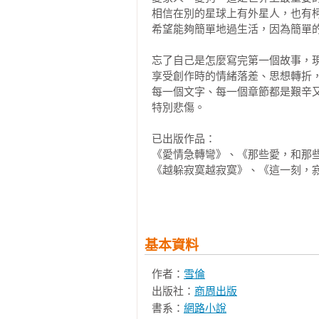
相信在別的星球上有外星人，也有柯
希望能夠簡單地過生活，因為簡單的
忘了自己是怎麼寫完第一個故事，現
享受創作時的情緒落差、思想轉折，
每一個文字、每一個章節都是艱辛
特別悲傷。

已出版作品：

《愛情急轉彎》、《那些愛，和那
《越躲寂寞越寂寞》、《這一刻，
是……需要愛》、《只好一個人》、
我的孤單》、《不怕，寂寞》、《
傷》、《若你聽見我的孤單》、《
間，但我不能錯過你》、《有一種
基本資料
不是不愛了》、《因為愛，不必解釋》
作者：
雪倫
相關著作：《慢慢 慢慢愛》《慢慢
出版社：
商周出版
愛，不必解釋（首刷限量作者親簽
書系：
網路小說
寂寞是你忘了怎麼愛我》《可以錯