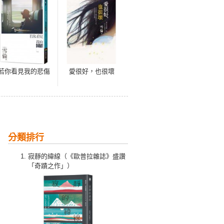
若你看見我的悲傷
愛很好，也很壞
分類排行
寂靜的緯線（《歐普拉雜誌》盛讚
「奇蹟之作」）