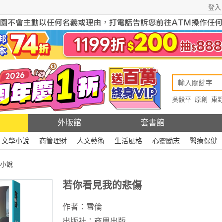
登入
吳毅平
原創
東
原創
Rewire
外版館
套書館
文學小說
商管理財
人文藝術
生活風格
心靈勵志
醫療保健
小說
若你看見我的悲傷
作者：
雪倫
出版社：
商周出版