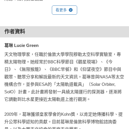
看更多
作者資料
葛琳 Lucie Green
天文物理學家，任職於倫敦大學學院穆勒太空科學實驗室，專
精太陽物理。她經常於BBC科學節目《觀星現場》、《今
日》、《無限猴籠》、《BBC早餐》和《仰望夜空》節目中與
觀眾、聽眾分享和解說最新的天文資訊。葛琳曾與NASA等太空
機構合作，並參與ESA的「太陽軌道載具」（Solar Orbiter, 
SolO）計畫，此計畫將發射一具繞太陽運行的探測器，逐漸將
它調動到比水星更接近太陽軌道上進行觀測。

2009年，葛琳獲頒皇家學會的Kohn獎，以肯定她傳播科學、提
升公眾科學認知的貢獻。目前葛琳是倫敦科學博物館諮詢委