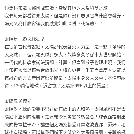
◎泛科知識長鄭國威盛讚，身歷其境的太陽科學之旅

我們每天都看得見太陽，但是你有沒有想過它為什麼會發光，
陽光又為什麼會讓我們感覺如此溫暖（或燥熱）？

太陽是一顆火球嗎？

在很多古代傳說裡，太陽都代表著火與力量，是一顆「單純的
大火球」。但這顆火球有多大？能燒多久？從十九世紀開始，
一代代的科學家試法猜想、計算，但直到核子物理出現，我們
才知道太陽以核融合放出光，核心更有一千五百萬度。要能以
核融合的方式產出這麼多能量，太陽本身又大又重：不僅容納
得下130萬個地球，還占據了太陽系99%以上的質量！

太陽風與極光

太陽對地球的影響不只在於它放出的光和熱。太陽風可不是太
陽底下溫和的暖風，是這顆瞬息萬變的核融合大球表面投射出
來的帶電粒子流，讓整個太陽系都受到電磁波轟炸。還好，地
球也有磁場，可以幫我們擋下大部分的太陽風侵襲，美麗的極