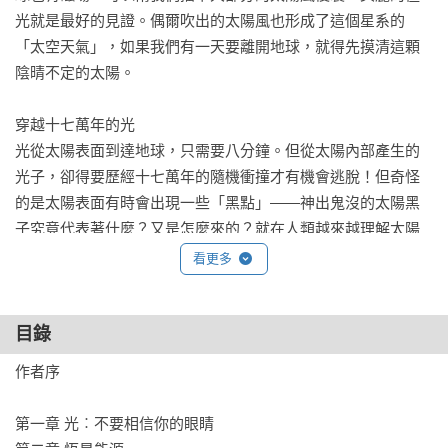
光就是最好的見證。偶爾吹出的太陽風也形成了這個星系的
「太空天氣」，如果我們有一天要離開地球，就得先摸清這顆
陰晴不定的太陽。

穿越十七萬年的光

光從太陽表面到達地球，只需要八分鐘。但從太陽內部產生的
光子，卻得要歷經十七萬年的隨機衝撞才有機會逃脫！但奇怪
的是太陽表面有時會出現一些「黑點」——神出鬼沒的太陽黑
子究竟代表著什麼？又是怎麼來的？就在人類越來越理解太陽
的過程中，太陽仍不時發出突襲的怪招，更加令人迷惑卻也感
看更多
到無比新奇。

本書回顧幾千年的肉眼觀測、幾百年的望遠鏡觀測，還有幾十
目錄
年的太空觀測歷史。帶給我們從太陽內部到地球表面、從太陽
作者序

系成形之初到現在，關於太陽的一切謎題與美妙解答。

第一章 光︰不要相信你的眼睛

推薦人
