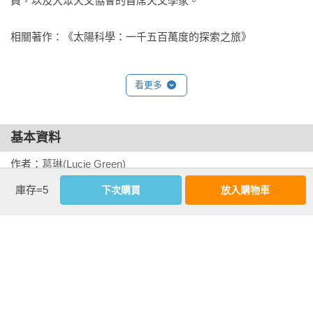
員，以及大眾天文協會的首席天文學家。

相關著作：《太陽科學：一千五百萬度的探索之旅》
看更多
基本資料
作者：
葛琳(Lucie Green)
出版社：
貓頭鷹出版社
庫存=5
下次購買
放入購物車
城邦書號：YK1259X

ISBN：9789862626993

出版日期：2025-11-04

譯者：
吳鴻
書系：
貓頭鷹書房
規格：平裝 / 單色 / 400頁 / 14.8cm×21cm                