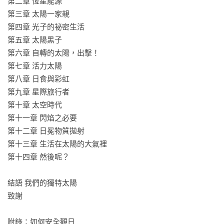
第二章 恆星能源

鄭國威　泛科知識長
第三章 太陽一家親

第四章 光子的祕密生活

第五章 太陽黑子

第六章 自轉的太陽，出擊！

第七章 活力太陽

第八章 日食與彩虹

第九章 星際旅行者

第十章 太空時代

第十一章 閃焰之必要

第十二章 日冕物質拋射

第十三章 生活在太陽的大氣裡

第十四章 然後呢？

結語 我們的獨特太陽

致謝

附錄：如何安全觀日