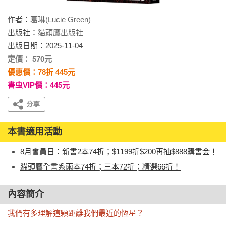
作者：
葛琳(Lucie Green)
出版社：
貓頭鷹出版社
出版日期：2025-11-04
定價： 570元
優惠價：78折 445元
書虫VIP價：445元
本書適用活動
8月會員日：新書2本74折；$1199折$200再抽$888購書金！
貓頭鷹全書系兩本74折；三本72折；精選66折！
內容簡介
我們有多理解這顆距離我們最近的恆星？