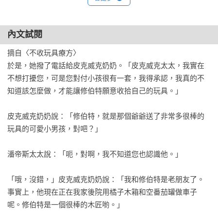
大小小的毛病，她是大人小孩的好朋友！

內文試閱
本系列完整書單（共四冊）

《皮克威克奶奶》

摘自〈不收玩具療方〉

《皮克威克奶奶2神奇魔法藥方》

於是，她撥了電話給皮克威克奶奶。「皮克威克太太，我實在
《皮克威克奶奶3農場好好玩》

不想打擾您，可是您對付小孩很有一套，我得承認，我真的不
《皮克威克奶奶4驚奇魔法箱》
知道該怎麼做，才能讓修伯特願意收拾自己的玩具。」

皮克威克奶奶說：「修伯特，就是那個爺爺送了非常多很棒的
玩具的可愛小男孩，對吧？」

潘帝斯太太說：「呃，對啊，我不知道您也認識他。」

「哦，沒錯，」皮克威克奶奶說：「我和修伯特是老朋友了。
事實上，他現在正在我家後院用橘子木箱和空番茄罐做車子
呢。修伯特是一個很棒的木匠喲。」
