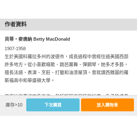
的印痕，應該是他睡在其中一座橋上所留下來的。

皮克威克奶奶從不為孩子貼上「壞標籤」，因此大部分的孩子
閱讀時，能感到輕鬆自在，彷彿在故事中看到了自己。

到了修伯特的媽媽不再為他收拾玩具的第七天，他連早餐都沒
──葉嘉青／臺灣師範大學講師暨臺灣閱讀協會理事

作者資料
有下來吃了。十一點左右，他的媽媽憂心忡忡的打電話給皮克
威克奶奶。

皮克威克奶奶一方面提醒大人用不同的觀點來看待和思考小孩
貝蒂‧麥唐納 Betty MacDonald
的問題，另一方面也藉由故事中小孩的遭遇，讓小讀者去看見
1907-1958

她說：「早安，皮克威克太太，我已經連續七天用了妳那套老
並經歷那些毛病所帶來的惡果，進而審視自己的不當行為與意
生於美國科羅拉多州的波德市，成長過程中曾經住過美國西部
派的『不收玩具療方』，可是我現在有點擔心，因為修伯特一
念。她創作的故事幽默、風趣、滑稽又充滿想像，讓小孩在充
許多地方。從小喜歡唱歌、跳芭蕾舞、彈鋼琴，她多才多藝，
整個早上都沒有下樓。」

滿樂趣的閱讀過程中，自然而然將她所要傳達的道理和訊息吸
擅長法語、表演、烹飪、打獵和油漆屋頂。曾就讀西雅圖的羅
收內化。

斯福高中和華盛頓大學。

皮克威克奶奶說：「讓我想想看！才第七天，通常差不多要十
──劉清彥／資深兒童文學工作者
天，不過，修伯特有那麼多玩具，自然會比較快。」

麥唐納從事過許多工作，包括採礦工程師的祕書、兔子的成長
紀錄員、皮衣設計師、廣告業務員。她也曾經在政府部門工
庫存>10
下次購買
放入購物車
「什麼比較快？」修伯特的媽媽焦慮的問。

作，教授藝術和寫作。她結過兩次婚，第一次嫁給一位名叫羅
柏‧海斯凱特的養雞場農夫，她著名的作品《雞蛋與我》（The 
「就是被困在房間裡的速度比較快，」皮克威克奶奶說：「妳
Egg and I），便是根據她們在養雞場的經驗所寫成的。後來，
看，修伯特沒有下樓的唯一原因就是，他根本沒有辦法走出房
她又嫁給了唐諾‧麥唐納。
