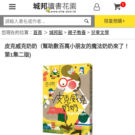
0
限量預購
您現在的位置：
首頁
＞
城邦館
>
親子教養
>
兒童文學
皮克威克奶奶（幫助數百萬小朋友的魔法奶奶來了！
第1集二版)