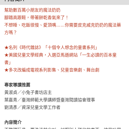
幫助數百萬小朋友的魔法奶奶

腳踏高跟鞋，帶著餅乾香氣來了！

不想睡、吃飯很慢、愛頂嘴……你需要皮克威克奶奶的魔法藥
方嗎？

★名列《時代雜誌》「十個令人想念的童書系列」

★美國兒童文學經典，入選亞馬遜網站「一生必讀的百本童
書」

★多次改編成電視系列影集、兒童音樂劇、舞台劇
專家導讀推薦
黃淑貞／小兔子書坊店主

葉嘉青／臺灣師範大學講師暨臺灣閱讀協會理事

劉清彥／資深兒童文學工作者

內容簡介