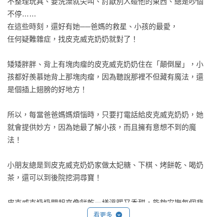
不整理玩具、要洗澡就尖叫、討厭別人碰他的東西、總是吵個
不停……

在這些時刻，還好有她──爸媽的救星、小孩的最愛，

任何疑難雜症，找皮克威克奶奶就對了！

矮矮胖胖、背上有塊肉瘤的皮克威克奶奶住在「顛倒屋」，小
孩都好羨慕她背上那塊肉瘤，因為聽說那裡不但藏有魔法，還
是個插上翅膀的好地方！

所以，每當爸爸媽媽煩惱時，只要打電話給皮克威克奶奶，她
就會提供妙方，因為她最了解小孩，而且擁有意想不到的魔
法！

小朋友總是到皮克威克奶奶家做太妃糖、下棋、烤餅乾、喝奶
茶，還可以到後院挖洞尋寶！

皮克威克奶奶聞起來像餅乾一樣溫暖又香甜，能夠安撫每個悲
看更多
傷難過的小孩，她喜歡每一個小孩，也知道怎麼解決孩子們大