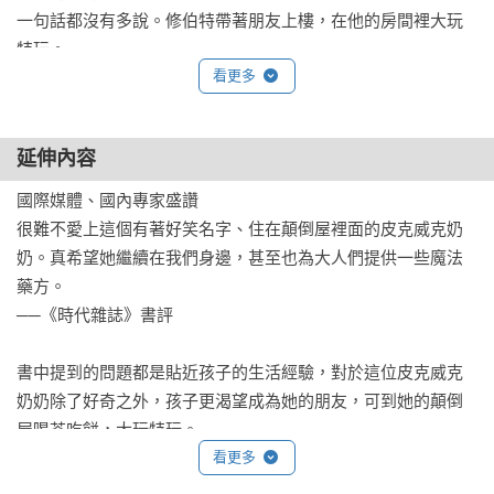
一句話都沒有多說。修伯特帶著朋友上樓，在他的房間裡大玩
特玩。

看更多
第二天早上，修伯特下樓吃早餐的時候，媽媽發現他的頭髮上
黏了一條小小塊的水彩顏料，衣服上也因為黏在肩膀上的印刷
延伸內容
工具組而染了一片紫色墨水。她一句話也沒有說，只是在早餐
後腳步輕快的上樓，迅速關上修伯特房間的門。

國際媒體、國內專家盛讚

很難不愛上這個有著好笑名字、住在顛倒屋裡面的皮克威克奶
隔天早上，修伯特的媽媽發現，要關上修伯特房間的門變得有
奶。真希望她繼續在我們身邊，甚至也為大人們提供一些魔法
些困難，她也注意到修伯特出現了黑眼圈，顯然晚上沒有睡
藥方。

好。

──《時代雜誌》書評

到了第三天，修伯特拖了很晚才下樓，在他打開房門前，媽媽
書中提到的問題都是貼近孩子的生活經驗，對於這位皮克威克
還聽見一陣唏哩碰咚的聲音，彷彿是搬動家具發出的摩擦聲。
奶奶除了好奇之外，孩子更渴望成為她的朋友，可到她的顛倒
他的毛衣上卡著一些小小建築工玩具組的零件，頭髮上也黏著
屋喝茶吃餅，大玩特玩。

兩條顏料。他疲憊得幾乎睜不開眼睛，其中一邊的臉頰上還有
──黃淑貞／小兔子書坊店主

看更多
紅紅的烙印。他的媽媽上前仔細一看，發現那是一塊石磚積木