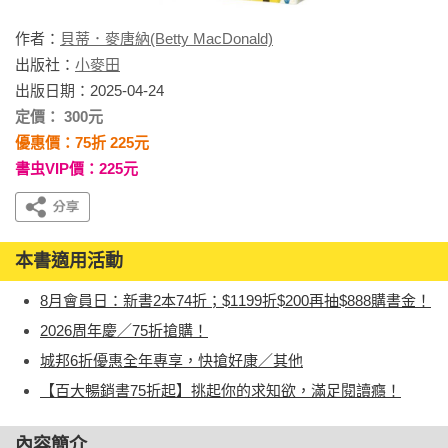
作者：
貝蒂．麥唐納(Betty MacDonald)
出版社：
小麥田
出版日期：2025-04-24
定價： 300元
優惠價：75折 225元
書虫VIP價：225元
本書適用活動
8月會員日：新書2本74折；$1199折$200再抽$888購書金！
2026周年慶／75折搶購！
城邦6折優惠全年專享，快搶好康／其他
【百大暢銷書75折起】挑起你的求知欲，滿足閱讀癮！
內容簡介