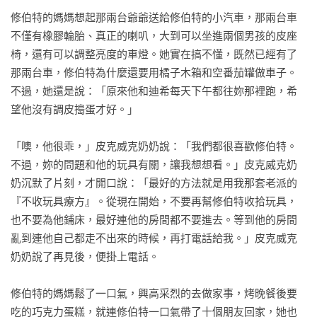
修伯特的媽媽想起那兩台爺爺送給修伯特的小汽車，那兩台車
不僅有橡膠輪胎、真正的喇叭，大到可以坐進兩個男孩的皮座
椅，還有可以調整亮度的車燈。她實在搞不懂，既然已經有了
那兩台車，修伯特為什麼還要用橘子木箱和空番茄罐做車子。
不過，她還是說：「原來他和迪希每天下午都往妳那裡跑，希
望他沒有調皮搗蛋才好。」

「噢，他很乖，」皮克威克奶奶說：「我們都很喜歡修伯特。
不過，妳的問題和他的玩具有關，讓我想想看。」皮克威克奶
奶沉默了片刻，才開口說：「最好的方法就是用我那套老派的
『不收玩具療方』。從現在開始，不要再幫修伯特收拾玩具，
也不要為他鋪床，最好連他的房間都不要進去。等到他的房間
亂到連他自己都走不出來的時候，再打電話給我。」皮克威克
奶奶說了再見後，便掛上電話。

修伯特的媽媽鬆了一口氣，興高采烈的去做家事，烤晚餐後要
吃的巧克力蛋糕，就連修伯特一口氣帶了十個朋友回家，她也