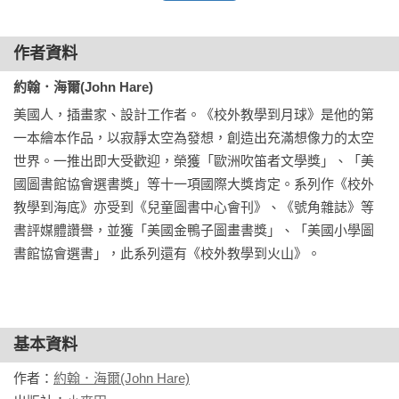
美國童書協會（ILA-CBC）兒童選書獎

美國賓州圖書中心年度選書

作者資料
日本朝日新聞 × 繪本Nabi網站年度繪本大賞

約翰．海爾(John Hare)
=內容簡介=

美國人，插畫家、設計工作者。《校外教學到月球》是他的第
未來的校外教學，不只去水族館、博物館，目的地是──月球！

一本繪本作品，以寂靜太空為發想，創造出充滿想像力的太空
搭上校車登陸月球，躍過深不見底的峽谷、

世界。一推出即大受歡迎，榮獲「歐洲吹笛者文學獎」、「美
造訪巨大火山口、遠眺耀眼的藍色地球……

國圖書館協會選書獎」等十一項國際大獎肯定。系列作《校外
還會遇到什麼意想不到的事情呢？

教學到海底》亦受到《兒童圖書中心會刊》、《號角雜誌》等
書評媒體讚譽，並獲「美國金鴨子圖畫書獎」、「美國小學圖
搭著太空校車，朝月球前進。漫步月球表面，在月球上拍照、
書館協會選書」，此系列還有《校外教學到火山》。
寫生，聽著老師的導覽。

到了要回家的時間，糟糕，有個專心畫畫的同學掉隊了，一個
人在月球上迷路了，他該怎麼辦？

基本資料
=本書特色=

作者：
約翰．海爾(John Hare)
★阿波羅11號登月五十週年紀念話題之作：人類第一次登陸月