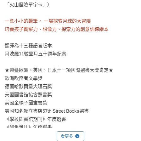
「火山歷險單字卡」）

一盒小小的蠟筆， 一場探索月球的大冒險

培養孩子觀察力、想像力、探索力的創意訓練繪本
翻譯為十三種語言版本

阿波羅11號登月五十週年紀念

★榮獲歐洲、美國、日本十一項國際選書大獎肯定★

歐洲吹笛者文學獎

德國哈默爾堡大理石獎

美國圖書館協會選書獎

美國金鴨子圖畫書獎

美國知名獨立書店57th Street Books選書

《學校圖書館期刊》年度選書

《號角雜誌》年度選書

貝克教育學院年度童書

看更多