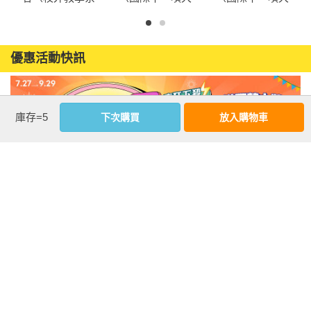
列最新作品・國
獎肯定《校外教
獎肯定《校外教
★關鍵字：想像力、創造力、圖像閱讀、天文、月球、友情、
際十一項大獎、
學到月球》、金
學到月球》系列
分享

金鴨子圖畫書
鴨子圖畫書獎
作）
優惠活動快訊
獎、學校圖書館
《校外教學到海
=各界推薦=

期刊年度最佳圖
底》系列作）
RuRu　     Rubee。小紅寶親子部落客

書系列）
小書蟲童書坊

庫存=5
下次購買
放入購物車
李昫岱　屋頂上的天文學家／中正大學兼任助理教授

吳方齡    小茉莉親子共讀

吳淑娟　羅東博愛醫院，新生兒及兒童加護病房主任

芬妮說書　閱讀推廣人

陳家盈　翻轉讀書繪文學工作坊負責人

蔡幸珍　兒童文學工作者

鄭國威　PanSci 泛科學知識長

注意事項
蕭俊傑　科學X博士

若有任何購書問題，請參考
FAQ
=好評讚賞=

★《校外教學到月球》是一本無字圖畫書，正因為無字，所以