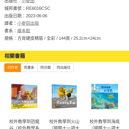
出版社：
小麥田
球至今已五十年，從此開啟人們對太空旅行的夢想，或許有一
城邦書號：RE6016CSC

天搭校車就可以上月球探索！從月球看地球是什麼風景？在月
出版日期：2023-06-06

球上會遇到外星人嗎？打開孩子對外太空的好奇心，種下科學
譯者：
小麥田出版
的種子。

書系：
繪本館
★超強圖像敘事，充滿驚喜的故事情節：不受文字局限的無字
規格：方背硬皮精裝 / 全彩 / 144頁 / 25.2cm×24cm                
繪本，流暢的運鏡、精心安排的細節，吸引讀者瞬間進入故事
中，培養孩子的圖像閱讀力、觀察力，以及想像創造力。

★一盒彩色蠟筆的月球探險：在黑、灰的月球世界中，因為有
相關書籍
了主角手上那一盒彩色蠟筆，巧妙的讓色彩成為故事關鍵之
同作者
同書系
同分類
同出版社
一。

★2021年全新書系「小麥田繪本館」隆重登場，為學齡前孩子
種下閱讀的種子，以故事灌溉成長中的小麥芽，以圖像啟發好
奇心與創造力，用共讀探索孩子的情緒靈敏度，與老師家長一
同協力為未來向下扎根。

★專家導讀：由蔡幸珍老師專業帶讀，與孩子一同享受無字繪
本的閱讀樂趣。

★獨家贈品：「探索太空」學習單。

校外教學到恐龍
校外教學到火山
校外教學到海底
谷（校外教學系
（國際十一項大
（國際十一項大
★適讀年齡：3歲以上
