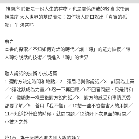
 推薦序 聆聽是一份人生的禮物，也是關係疏離的救贖 宋怡慧

用作者自己的話來說：

推薦序 大人世界的基礎魔法：如何讓人開口說出「真實的孤
「聽」指的是單純的聲音進入耳朵，而「傾聽」則是聽到了說
獨」？ 海苔熊

話的人內心的心聲。一直以來，我都認為「傾聽」比較困難，
也是技術含量很高的工作，但是，「聽」其實比「傾聽」更困
前言

難，也更重要。

本書的探索／不知如何對話的時代／讓「聽」的能力恢復／讓
人聽你說話的技術／請進入「聽」的世界

世上有太多關於「傾聽的技術」的書籍，但是，身為心理師的
我還是非常的不滿足。為什麼呢？因為當我們需要「聽人說話
聽人說話的技術 小技巧篇

的技術」時，卻不知道到底該用哪一招才能奏效。

1 讓對方決定時間和地點／2　讓眉毛幫你說話／3　誠實為上策
／4讓沈默成為力量／5忍一下再回應／6不回答問題，只是附和
例如，合作夥伴、家人、或是同事等身旁的人正為了人際關係
／7　像鸚鵡一樣重複對方說的話／8　對方的感受和事情原委
而苦惱時；或是社會上面對政治、社會議題已經造成敵我對立
都要了解／9　善用「我不懂」／10想一些不會傷害人的用詞／
時，此時最是應該冷靜地好好對話的時候，而我們卻完全陷入
11不知道說什麼的時候，就問問題／12約好下次見面的時間／
了「聽」的功能殘缺不全的困境。一方所說的話完全進不了另
小技巧之外

一方的耳朵。

第1章   為什麼聽不進去別人說的話？

這時的我們，需要的不只是「聽人說話的技術」，而是「讓人