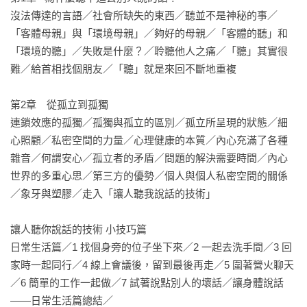
沒法傳達的言語／社會所缺失的東西／聽並不是神秘的事／
聽你說話的技術」。

「客體母親」與「環境母親」／夠好的母親／「客體的聽」和
「環境的聽」／失敗是什麼？／聆聽他人之痛／「聽」其實很
因為我覺得我們沒有辦法聽人說話，主要是因為別人不願意聽
難／給首相找個朋友／「聽」就是來回不斷地重複

我們說話所導致。

第2章　從孤立到孤獨

「聽」真的是很不可思議的一件事！這本書我就從如何「聽」
連鎖效應的孤獨／孤獨與孤立的區別／孤立所呈現的狀態／細
的一些小技巧，到如何「讓人聽你說話」的方法，將我二十多
心照顧／私密空間的力量／心理健康的本質／內心充滿了各種
年來的所學和臨床經驗都寫在這本書中。

雜音／何謂安心／孤立者的矛盾／問題的解決需要時間／內心
世界的多重心思／第三方的優勢／個人與個人私密空間的關係
【聽人說話的技術】 

／象牙與塑膠／走入「讓人聽我說話的技術」

‧讓對方決定時間和地點

‧讓眉毛幫你說話

讓人聽你說話的技術 小技巧篇

‧誠實為上策

日常生活篇／1 找個身旁的位子坐下來／2 一起去洗手間／3 回
‧讓沉默成為力量

家時一起同行／4 線上會議後，留到最後再走／5 圍著營火聊天
‧忍一下再回應

／6 簡單的工作一起做／7 試著說點別人的壞話／讓身體說話
‧不回答問題，只是附和

——日常生活篇總結／

‧像鸚鵡一樣重複對方說的話
