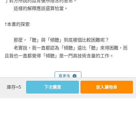
了對方所說的話背後所隱含的意思。

書。

　　這樣的解釋應該還算恰當。

——代官山 蔦屋書店 宮台由美子

†本書的探索

讓人聽你說話、或是聽人說話，不但可以自救，也可以救人。
希望被人了解，有了這樣的心情，我們就會想要知道該如何
　　那麼，「聽」與「傾聽」到底哪個比較困難呢？

說、學習說話的技巧。也正是這樣「聽的力量」形成了柔軟的
　　老實說，我一直都認為「傾聽」遠比「聽」來得困難，而
溝通，人也會改變，建立起良好的連結關係。

且我也一直都覺得「傾聽」是一門高技術含量的工作。

——紀伊国屋書店 新宿本店 鈴木重人

　　在我所專攻的臨床心理學之中，就經常使用「傾聽」這個
「聽人說話」與「讓人聽你說話」總是不斷地在我們生活中一
看更多
詞彙。例如，日本傳奇的臨床心理學家河合隼雄，就曾經出版
再重複，遇到過於複雜不是一時半刻可以馬上解決的問題，也
庫存=5
下次購買
放入購物車
了《傾聽內心的聲音》（原書名『こころの声を聴く』，一九
請您一定要營造這種「聽」的氛圍，真的太重要了！當你的人
九七年，新潮社）和《閱讀力與傾聽力》（原書名『読む力．
生路上遇到了不如意，也請暫停腳步，讀一下這本書，絕對可
延伸內容
聴く力』，二○一五年，岩波現代文庫）這樣的書。

以指引你重回本位。這真是一本令人愛不釋手的好書。

〔推薦序〕

——大盛堂書店 山本亮
聆聽是一份人生的禮物，也是關係疏離的救贖

　　因此，我也曾經認為所謂的「聽」是每個人與生俱來的本
宋怡慧（作家）

能，而「傾聽」則是專業且具有高技術含量的工作。我也曾經
認為，諮商心理師一定要能聽懂個案當事人話中所隱含的內心