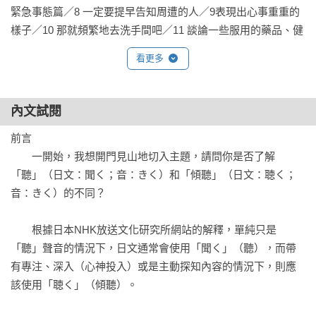
緊急事態篇／8 一定要提早告知周遭的人／9表現出心事重重的
‧對方的感受和事情的原委都要了解

樣子／10 那就頻繁地去洗手間吧／11 談論一些服用的藥品、健
‧善用「我不懂」

康檢查之類的話題／12 試試配戴黑色口罩／13 故意遲到或是錯
‧想一些不會傷害人的用詞

看更多
過截止日期／未完成的技巧——緊急事態篇總結

‧不知道說什麼的時候，就問問題

‧約好下次見面的時間

第3章  聽的力量，關心的力量

內文試閱
在你的內心種下一個堅強的種子／素人與專業人士的不同／第
【讓人聽你說話的技術】

前言

一次的心理諮商／兩種類型的「了解」／隨著年齡的增長才能
日常生活篇

　　一開始，我想開門見山地切入主題，請問你是否了解
明白的事／你真的好辛苦呀！／社會常識的沒落／分享的連結
‧找個身旁的位子坐下來

「聽」（日文：聞く；音：きく）和「傾聽」（日文：聴く；
／人際關係的力量／社會常識與專業知識的關係／重新開啟照
‧一起去洗手間

音：きく）的不同？

護之心／諮商心理師的工作就是翻譯／診斷病名的力量／當個
‧回家時一起同行

傻瓜／社會常識的本質／理解可以使外星人變回人類／時間的
‧線上會議後，留到最後再走

　　根據日本NHK放送文化研究所網站的解釋，單純只是
力量

‧圍著營火聊天

「聽」聲音的情況下，日文通常會使用「聞く」（聽），而帶
‧簡單的工作一起做

有專注、深入（心神投入）或是主動探知內容的情況下，則應
第4章　有誰來聽

‧試著說點別人的壞話

該使用「聴く」（傾聽）。

負責對話的第三方／掀起餐桌論戰的話題／當「說了就會明
白」行不通時／那個「鬼」的故事／讓別人聽聽你想說的話／
緊急事態篇
