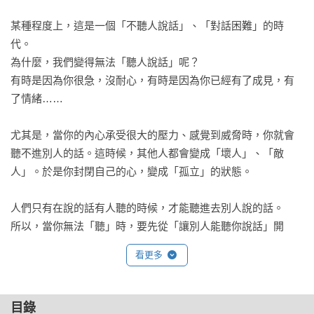
某種程度上，這是一個「不聽人說話」、「對話困難」的時
代。

為什麼，我們變得無法「聽人說話」呢？

有時是因為你很急，沒耐心，有時是因為你已經有了成見，有
了情緒……

尤其是，當你的內心承受很大的壓力、感覺到威脅時，你就會
聽不進別人的話。這時候，其他人都會變成「壞人」、「敵
人」。於是你封閉自己的心，變成「孤立」的狀態。

人們只有在說的話有人聽的時候，才能聽進去別人說的話。

所以，當你無法「聽」時，要先從「讓別人能聽你說話」開
始。如此才能構成「我聽你說」—「你也聽我說」的循環，重
看更多
建良好的人際關係。 

只要你說的話有人聽，就能產生安心感，人就能改變，情況會
好轉，進而達到理解與溝通。

目錄