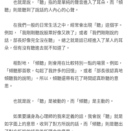
　　也就是說，「聽」指的是單純的聲音進入了耳朵，而「傾
第三方的三種類型／說話有人聽，真的可以改變一個人／是當
‧一定要提早告知周遭的人

聽」則是聽到了說話的人內心的心聲。

事人，也是第三方／聽人說話的技術與讓人聽你說話的技術

‧表現出心事重重的樣子

‧那就頻繁地去洗手間吧

　　在我們一般的日常生活之中，經常會出現「聽」這個字。
後記 聽人說話的技術與讓人聽你說話的技術 本質篇
‧談論一些服用的藥品、健康檢查之類的話題

例如，「我剛剛聽說股票好像又跌了」或者「我們剛剛說的
‧試試配戴黑色口罩

話，部長好像完全沒在聽」。總之就是話已經進入了某人的耳
‧故意遲到或是錯過截止日期

朵，但有沒有聽進去就不知道了。

【好評推薦】

　　相對地，「傾聽」則會用在比較特別一點的場景。例如，
這是《傾聽力》的進化版！

「傾聽那首歌，勾起了我許多的回憶」，或者「部長很認真地
有點不甘心，但是世界的確不一樣了，請找回我們曾經失落的
傾聽我的說明」。所以，傾聽還帶有花了時間認真聆聽的意
關懷別人的心吧！

思。

——阿川佐和子（散文家、主持人，著作《傾聽力》創下銷售
170萬冊紀錄）

　　也就是說，「聽」是被動的，而「傾聽」是主動的。

誰都有不順遂的時候，那就請打開這本書，讓自己喘口氣，你
　　如果要讓身為心理師的我來定義的話，我會說「聽」就是
會看到你需要什麼，又該由何處著手，你一定可以的。這是一
如字面上的意思，收到了對方所說的話，而「傾聽」則是聽出
本從今天起就能派上用場，絕對是你會一直想放在身邊的一本