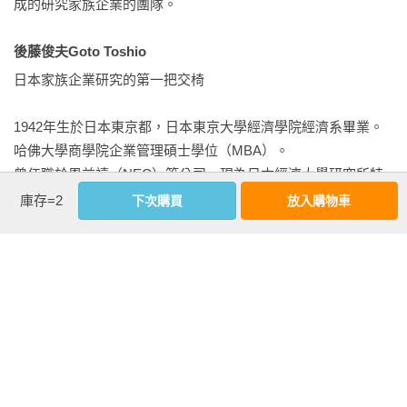
成的研究家族企業的團隊。

    第1節 經營危機與長壽企業的行動

探索、日本商道、利他哲學與工匠精神等，台灣較少出版這類
      1. 造成經營危機的經營環境

書，我因此邀請他考慮在台灣出版著作，並獲得對方同意。我
後藤俊夫Goto Toshio
      2. 環境變化帶來的正面效益

把後藤老師推薦給《商業周刊》出版部，也得到行銷總監張勝
日本家族企業研究的第一把交椅

      3. 長壽企業如何度過環境變化？

宗欣然接受，經過了將近一年多的溝通討論與翻譯，這本書終
    第2節 緊急調查：長壽企業因應疫情之道

於要問世了，我特別高興。

1942年生於日本東京都，日本東京大學經濟學院經濟系畢業。
      1. 前言

        為什麼本書在台灣出版有重大意義？

哈佛大學商學院企業管理碩士學位（MBA）。

      2. 調查目的與調查方法

       因為台灣7成的上市櫃公司都是家族企業，第一代創辦人也
曾任職於恩益禧（NEC）等公司，現為日本經濟大學研究所特
      3. 調查結果

都面臨退休交棒的問題，我相信本書一定會給台灣目前面臨接
聘教授，也是一般社團法人百年經營研究機構的理事長、家族
庫存=2
下次購買
放入購物車
      4. 深入探討

班交棒的企業很多啟發。

企業網絡日本分會（FBN Japan）顧問、一般社團法人日本家
    第3節 疫情下的經營行動：日本長壽家族企業範例

        本書也探索日本企業長壽要因，其中最核心的就是利他主
族企業顧問協會（FBAA）顧問。

      1. 古曼

義，他總結了長壽企業之六大要因。

      2. 船橋屋

        第一，經營企業由長遠出發，10年為短期、30年為中期、
專長領域：經營策略

      3. 一條旅館

百年為長期，要思考如何將企業延續百年，就是立下企業之使
主要著述：〈家族如何掌控沒有所有權影響的企業：鈴木個案
      4. 日本花卉公司

命、文化與價值觀，並代代相傳。

研究〉（How Can a Family Control Its Business Without 
      5. 綿善

        第二，確保財務穩健，追求可控的成長，不過度擴張，太
Ownership Influence? -A case study of Suzuki Corp）、〈家族
      6. 長壽家族企業因應疫情之道帶來的啟示

快速的成長會導致企業缺乏韌性，長壽企業嚴守財政紀律。

企業的長壽和破壞式證據〉（Longevity and Disruption-
    第4節 疫情下的外國家族企業動態

        第三，不斷深化公司的核心專長，透過延伸核心專長來擴