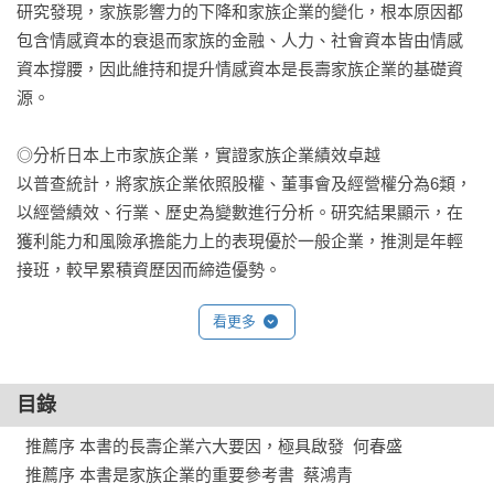
研究發現，家族影響力的下降和家族企業的變化，根本原因都
包含情感資本的衰退而家族的金融、人力、社會資本皆由情感
資本撐腰，因此維持和提升情感資本是長壽家族企業的基礎資
源。

◎分析日本上市家族企業，實證家族企業績效卓越

以普查統計，將家族企業依照股權、董事會及經營權分為6類，
以經營績效、行業、歷史為變數進行分析。研究結果顯示，在
獲利能力和風險承擔能力上的表現優於一般企業，推測是年輕
接班，較早累積資歷因而締造優勢。

看更多
◎家族企業面對挑戰的解決之道

事業上的重大挑戰：接班、新冠疫情，都是家族企業本質的試
金石。研究發現追求長期利益，世代間共有強烈的危機意識與
目錄
迅速採取應手段，強化家族企業與地域關係是積極面對挑戰的
解決對策。

  推薦序 本書的長壽企業六大要因，極具啟發  何春盛

  推薦序 本書是家族企業的重要參考書  蔡鴻青
