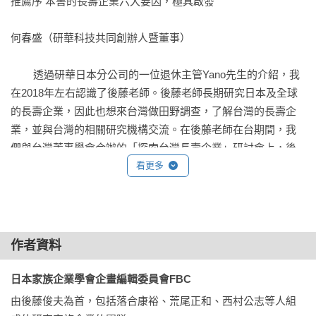
推薦序 本書的長壽企業六大要因，極具啟發

台灣家族企業仍缺乏自身解方，值得多方借鏡，本書是一本重
      2. 經營者屬性與財務績效

要參考書。

    第5節 各行業動態

何春盛（研華科技共同創辦人暨董事）

      1. 概觀

——蔡鴻青，台灣董事學會發起人
      2. 全行業整體特徵

        透過研華日本分公司的一位退休主管Yano先生的介紹，我
      3. 營造業

在2018年左右認識了後藤老師。後藤老師長期研究日本及全球
      4. 食品業

的長壽企業，因此也想來台灣做田野調查，了解台灣的長壽企
      5. 化學業

業，並與台灣的相關研究機構交流。在後藤老師在台期間，我
      6. 金屬製品業

們與台灣董事學會合辦的「探索台灣長壽企業」研討會上，後
      7. 機械業

藤老師分享了「日本長壽企業之關鍵因素」，許士軍老師也分
看更多
      8. 電機業

享了企業永續經營之道，許多台灣董事學的會員也都到場聆
      9. 運輸機具業

聽。

      10. 資通訊業

        後藤老師在這場研討會中，分享了研究成果，我的收穫很
      11. 批發業

多。由於很多研華日本分公司的客戶也都是日本著名的長壽企
作者資料
      12. 零售業

業，這也引起我對後藤老師研究主題的興趣，認識之後我跟對
    專欄 事業繼承上的三困境

方就一直保持聯繫，每一次到日本出差或旅遊，都會到東京拜
日本家族企業學會企畫編輯委員會FBC
訪他並交換意見。後藤老師已經出版了60幾本書，也賣出英文
由後藤俊夫為首，包括落合康裕、荒尾正和、西村公志等人組
第3章 經營危機與家族企業

跟簡體中文版版權。後藤老師書籍主題圍繞在長壽企業的基因