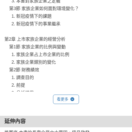
      3. 本書對家族企業之定義

宜，得出可活用的經營提點和方向。

    第3節 家族企業如何面對環境變化？

      1. 新冠疫情下的課題

推薦（按姓氏筆畫排列）

      2. 新冠疫情下的事業繼承

Joseph Astrachan（美國喬治亞州肯尼索州立大學經營創業學院
名譽教授）

第2章 上市家族企業的經營分析

何春盛（研華科技共同創辦人暨董事）

    第1節 家族企業的比例與變動

蔡鴻青（台灣董事學會發起人）

      1. 家族企業占上市企業的比例

      2. 家族企業類別的變化

學習日本百年企業的永續經營。我相信台灣的家族企業只要能
    第2節 財務績效

夠深讀本書，必會得到啟示，一步一步執行下，我相信你的家
      1. 調查目的

族企業一樣可以成為長壽企業。

      2. 前提

      3. 分析結果

——何春盛，研華科技共同創辦人暨董事

看更多
    第3節 未持所有權的家族企業（C類）

      1. 家族企業的重力與抗力

      2. C類家族企業的實際情況

延伸內容
家族企業不只要追求長壽持續，更要追求長青健康，台灣正面
    第4節 經營者屬性與財務績效

臨三代接班的十字路口，本書價值在於數據背後的應用意涵。
      1. 影響經營者屬性的經營面因素
