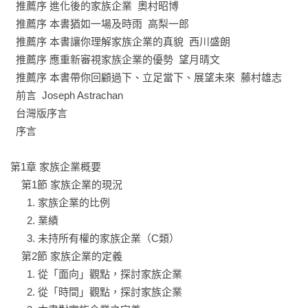
本書結合理論與實務，希望為下列讀者：家族企業創辦者、第
  推薦序 進化後的家族企業  奧村昭博

二代與學者提供啟發，並將能永續經營的智慧傳承給其他企
  推薦序 本書猶如一場及時雨  高梨一郎

業。

  推薦序 本書讓你理解家族企業的真貌  西川盛朗

  推薦序 應重新審視家族企業的優勢  望月晴文

◎本書特色

  推薦序 本書帶你回顧過下、立足當下、展望未來  藤村雄志

1. 一本書，全面了解家族企業

  前言  Joseph Astrachan

從家族企業種類、定義、特色，到疫情危機管理課題分析、日
  台灣版序言

本長壽家族企業案例（旅館、葛餅店、花卉公司等）和歐洲、
  序言

中東和亞洲家族企業動動態，完善彙整各面向內容。

第1章 家族企業概要

2. 他山之石可攻錯，可為台灣學界與大小家族企業提示和啟發

    第1節 家族企業的現況

台灣家族企業占台灣中小企業數98％，也同樣面對相同的三大
      1. 家族企業的比例

困境：世代鴻溝、家族與非家族鴻溝、傳統與革新鴻溝。透過
      2. 業績

本書可相互對照並構思解決方法。

      3. 未持所有權的家族企業（C類）

    第2節 家族企業的定義

3. 理論與實務兼具，提供獨一無二的內容

      1. 從「面向」觀點，探討家族企業

撰寫團隊皆為有家族企業專長、中小企業輔導、經營管理的教
      2. 從「時間」觀點，探討家族企業

授和實際參與家族企業者，理論有據，將龐雜的資訊梳理得