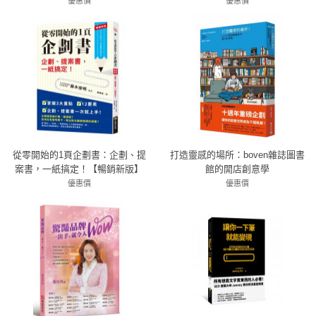
產品行銷力
法轉為戰鬥力，行銷管理、創業
優惠價
優惠價
79折 332元
者必讀聖經
72折 302元
從零開始的1頁企劃書：企劃、提
打造靈感的場所：boven雜誌圖書
案書，一紙搞定！【暢銷新版】
館的開店創意學
優惠價
優惠價
7折 245元
79折 332元