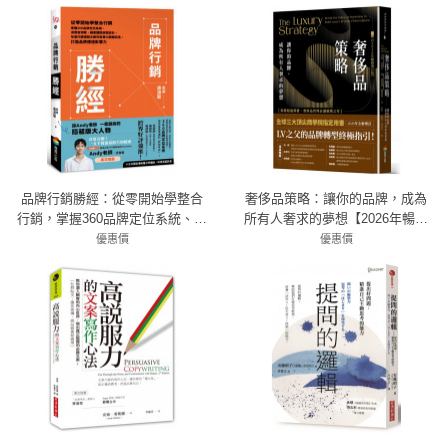
品牌行銷勝經：從零開始學整合
奢侈品策略：讓你的品牌，成為
行銷，掌握360品牌定位系統、消
所有人奢求的夢想【2026年暢銷
費者洞察、顧客體驗旅程設計、
增訂版】
優惠價
優惠價
年度行銷檔期企劃到差異化關鍵
79折 332元
7折 455元
訊息，打造品牌價值影響力