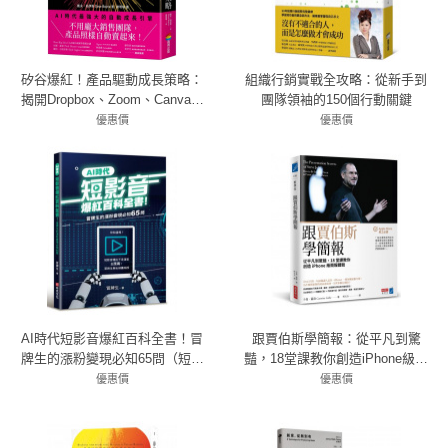
矽谷爆紅！產品驅動成長策略：
組織行銷實戰全攻略：從新手到
揭開Dropbox、Zoom、Canva、
團隊領袖的150個行動關鍵
Duolingo從免費增值到數十億規模
優惠價
優惠價
72折 396元
的祕密
66折 264元
AI時代短影音爆紅百科全書！冒
跟賈伯斯學簡報：從平凡到驚
牌生的漲粉變現必知65問（短影
豔，18堂課教你創造iPhone級簡
音爆紅不是運氣，是技術！）
報體驗
優惠價
優惠價
79折 632元
79折 332元