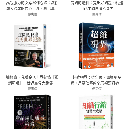
高說服力的文案寫作心法：教你
提問的邏輯：提出好問題、精進
潛入顧客的內心世界，寫出真正
自己主動思考的能力
能賣的必勝文案！（社群貼文、
優惠價
優惠價
廣告宣傳、網站銷售都適用）
79折 379元
79折 356元
這樣賣，我獲金氏世界紀錄【暢
超維視界：從定位、溝通到品
銷新版】：世界最偉大銷售員
牌，用高倍率的全局視野打造高
喬．吉拉德的13個成功心法
勝率的策略行銷
優惠價
優惠價
79折 332元
7折 385元