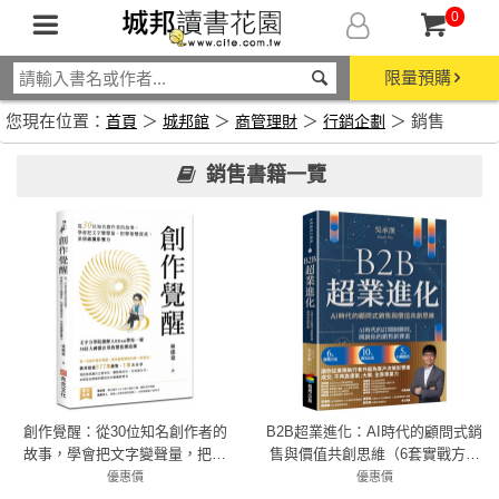
0
限量預購
您現在位置：
＞
＞
＞
＞ 銷售
首頁
城邦館
商管理財
行銷企劃
銷售書籍一覽
創作覺醒：從30位知名創作者的
B2B超業進化：AI時代的顧問式銷
故事，學會把文字變聲量，把聲
售與價值共創思維（6套實戰方法
量變資產，累積破圈影響力
× 10大成交心法 × 5項行動指引）
優惠價
優惠價
79折 277元
79折 356元