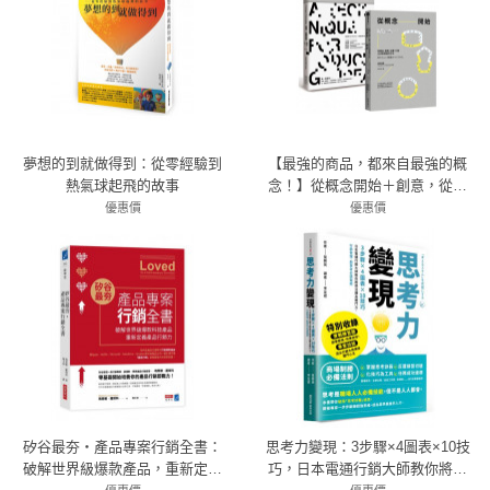
夢想的到就做得到：從零經驗到
【最強的商品，都來自最強的概
熱氣球起飛的故事
念！】從概念開始＋創意，從無
到有
優惠價
優惠價
79折 356元
79折 577元
矽谷最夯‧產品專案行銷全書：
思考力變現：3步驟×4圖表×10技
破解世界級爆款產品，重新定義
巧，日本電通行銷大師教你將想