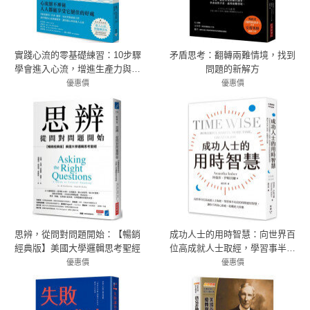
實踐心流的零基礎練習：10步驟
矛盾思考：翻轉兩難情境，找到
學會進入心流，增進生產力與表
問題的新解方
現，達成工作與生活目標、收穫
優惠價
優惠價
快樂【隨書附贈「進入心流」實
79折 284元
79折 379元
踐練習本】
思辨，從問對問題開始：【暢銷
成功人士的用時智慧：向世界百
經典版】美國大學邏輯思考聖經
位高成就人士取經，學習事半功
倍的時間運用智慧，讓你不再身
優惠價
優惠價
79折 332元
心俱疲、收穫更大快樂
79折 332元