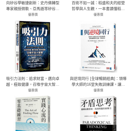
向矽谷學敏捷創新：史丹佛轉型
百術不如一誠：稻盛和夫的經營
專家親授微軟、亞馬遜等矽谷巨
哲學與人生觀，一本書讀懂稻盛
頭8大致勝心態，打造創新、活力
和夫
優惠價
優惠價
十足的卓越組織
7折 315元
79折 300元
吸引力法則：追求財富，邁向卓
與逆境同行 [全球暢銷經典]：領導
越，極致健康，召喚宇宙大智慧
學大師的16堂失敗訓練課，讓你
讓你夢想成真的終極指引
翻轉慣性思維、突破困局
優惠價
優惠價
79折 300元
79折 300元