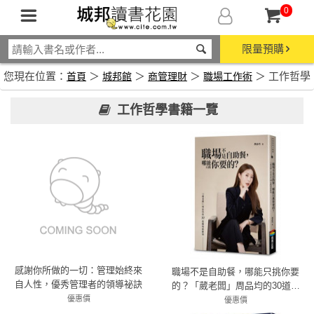
0
限量預購
您現在位置：
＞
＞
＞
＞ 工作哲學
首頁
城邦館
商管理財
職場工作術
工作哲學書籍一覽
感謝你所做的一切：管理始終來
職場不是自助餐，哪能只挑你要
自人性，優秀管理者的領導祕訣
的？「葳老闆」周品均的30道職
優惠價
場辣雞湯
優惠價
79折 348元
66折 297元