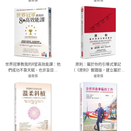
效的勇氣領導
優惠價
優惠價
79折 277元
72折 259元
世界冠軍教我的8堂高效能課：他
原則：屬於你的引導式筆記
們成功不靠天賦、也非盲目苦
（《原則》實踐版，建立屬於你
練！成功者的心態校正與思維進
自己的原則，達成你想要的工作
優惠價
優惠價
階法全公開
79折 300元
與生活目標）
79折 277元