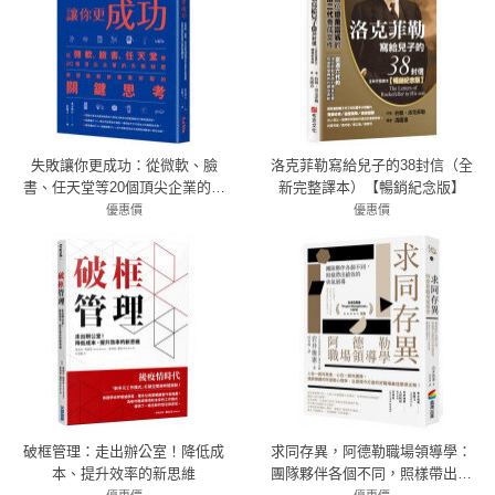
失敗讓你更成功：從微軟、臉
洛克菲勒寫給兒子的38封信（全
書、任天堂等20個頂尖企業的失
新完整譯本）【暢銷紀念版】
敗經歷學習挑戰新事業所需的關
優惠價
優惠價
72折 324元
鍵思考
75折 263元
破框管理：走出辦公室！降低成
求同存異，阿德勒職場領導學：
本、提升效率的新思維
團隊夥伴各個不同，照樣帶出績