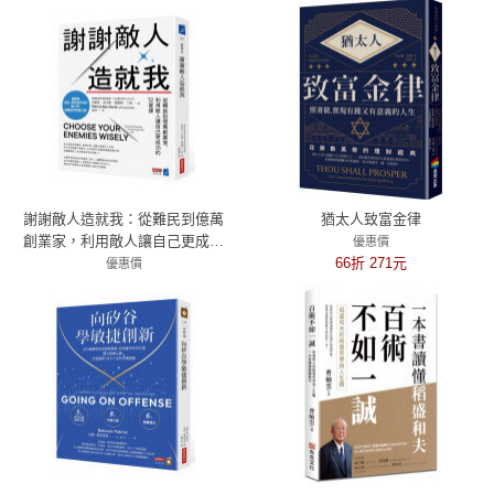
謝謝敵人造就我：從難民到億萬
猶太人致富金律
創業家，利用敵人讓自己更成功
優惠價
的12堂課
66折 271元
優惠價
7折 315元