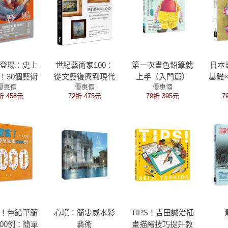
登場：史上
世紀藝術家100：
第一次畫色鉛筆就
日本
！30個藝術
從文藝復興到現代
上手（入門篇）
基礎
優惠價
優惠價
優惠價
開創時刻，
藝術，百位巨匠的
序著
折 458元
72折 475元
79折 395元
7
們看世界的
美學探索
優雅
方式
！色鉛筆簡
心境：簡忠威水彩
TIPS！吉田誠治插
000例：簡單
藝術
畫描繪技巧提升教