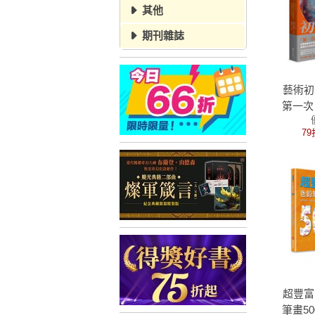
其他
期刊雜誌
藝術初
第一次
史上的
79
改變我
超豐富
筆畫5