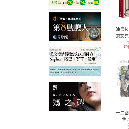
油畫技
范艾克
基礎知
79
操作
十二國
二集