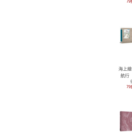
79
海上繪
航行
《航海
79