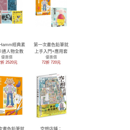
k Hamm經典素
第一次畫色鉛筆就
卡通人物全教
上手入門+應用套
優惠價
優惠價
共五冊）：人
書（共二冊）：畫
2折 2520元
72折 720元
描+風景素描
色鉛筆入門篇+畫
物素描+靜物素
色鉛筆應用篇
卡通人物技法
全書
次畫色鉛筆就
空想店鋪：