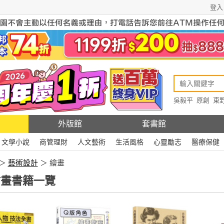
登入
吳毅平
原創
東
原創
Rewire
外版館
套書館
文學小說
商管理財
人文藝術
生活風格
心靈勵志
醫療保健
＞
藝術設計
＞ 繪畫
畫書籍一覽