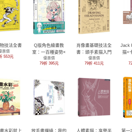
物技法全書
Q版角色繪畫教
肖像畫基礎技法全
Jac
優惠價
室：一百種姿勢×
書︰頭手素描入門
描+
折 553元
優惠價
優惠價
黃金比例，掌握角
【人物素描學習者
程（
79折 395元
79折 411元
7
色魅力關鍵
必備的經典指南】
體素
+動
描+
畫水彩就上
放手畫禪繞：我的
人體素描：享譽半
第一