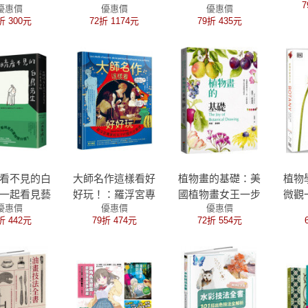
7
優惠價
優惠價
優惠價
，只要4個
學手冊
折 300元
72折 1174元
79折 435元
輕鬆畫出全
ocreate電
繪初學者必
書（下）人
文篇
看不見的白
大師名作這樣看好
植物畫的基礎：美
植物
一起看見藝
好玩！：羅浮宮專
國植物畫女王一步
微觀
優惠價
優惠價
優惠價
全盲藝術鑑
家給孩子的藝術啟
一步教你畫葉子花
木的
折 442元
79折 474元
72折 554元
鳥健二一同
蒙課
朵果實及更多（華
你掌
本美術館，
麗重編版）
圖、
鑑賞，並以
繪
結人與人、
社群的旅程