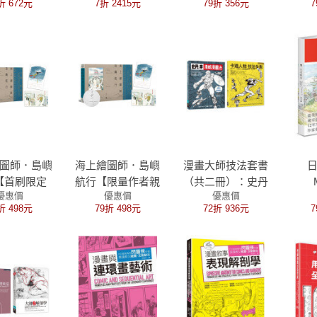
折 672元
7折 2415元
79折 356元
7
素描＋風景素描＋
繪畫裡的戲劇張力
開眼
動物素描＋靜物素
與情感深度
私藏
描＋卡通人物技法
戶大
全書
圖師．島嶼
海上繪圖師．島嶼
漫畫大師技法套書
【首刷限定
航行【限量作者親
（共二冊）：史丹
優惠價
優惠價
優惠價
》精美明信
簽書+首刷限定
李漫威漫畫法＋卡
U
折 498元
79折 498元
72折 936元
7
片組】
《航海》精美明信
通人物技法全書
片組】
C