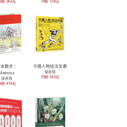
9折 363元
79折 379元
界的日本情色
化劇情架構，新手
寶典，一窺江
都能駕馭的不敗創
正時代的極樂
作法！
歡愉
日本散步：
卡通人物技法全書
優惠價
Mateusz
79折 553元
優惠價
rbanowicz
9折 474元
Sketches
ollection