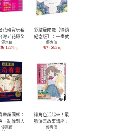
老花磚賞玩套
彩繪曼陀羅【暢銷
台灣老花磚全
紀念版】：一畫就
優惠價
優惠價
+著色台灣舊
停不下來，靜心、
2折 1224元
79折 253元
日風情）
舒壓又療癒的神奇
能量彩繪練習本
春畫超圖鑑：
讓角色活起來！最
性、亂倫到人
強漫畫故事講座：
優惠價
優惠價
，一本讓人大
打造人物性格、強