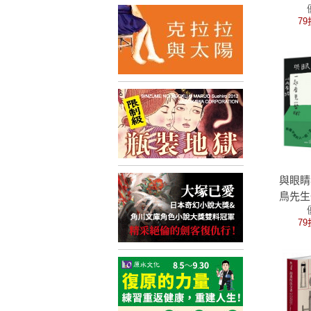
又實用
79
步驟，
世界，Pr
繪、手
備工具
與眼睛
鳥先生
術：和
79
賞者白
走訪日
以對話
藝術連
人與