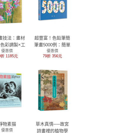
畫技法：畫材
超豐富！色鉛筆簡
×色彩調製×工
筆畫5000例：簡單
優惠價
優惠價
色，創作日式
又實用，只要4個
9折 1185元
79折 356元
又時尚的貴族
步驟，輕鬆畫出全
氣質畫作
世界，Procreate電
繪、手繪初學者必
備工具書（上）生
物篇
靜物素描
草木真情──故宮
優惠價
詩畫裡的植物學