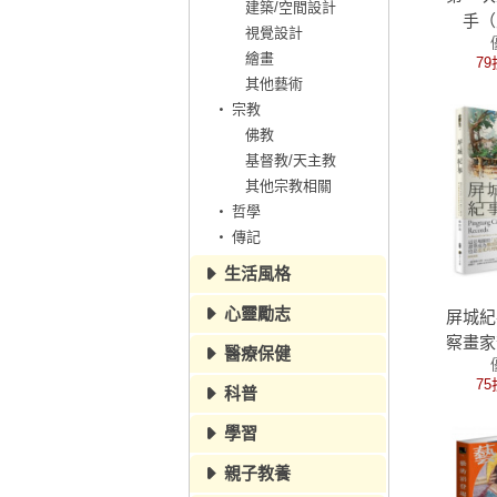
建築/空間設計
手（
視覺設計
繪畫
79
其他藝術
宗教
佛教
基督教/天主教
其他宗教相關
哲學
傳記
生活風格
心靈勵志
屏城紀
察畫家
醫療保健
75
科普
學習
親子教養