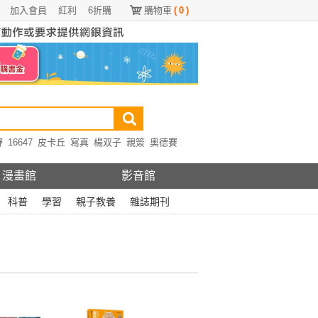
加入會員
紅利
6折購
購物車
(
0
)
野
16647
皮卡丘
寫真
楊双子
親簽
奧德賽
漫畫館
影音館
科普
學習
親子教養
雜誌期刊