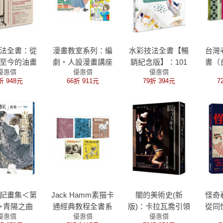
法全書：從
漫畫教室系列：編
水彩技法全書【暢
台灣
至今的油畫
劇‧人設漫畫講座
銷紀念版】：101
書（
優惠價
優惠價
優惠價
識、配方與
套書（共3本）
招出色技法全解析
圖錄
折 948元
66折 911元
79折 394元
7
專業實務
記畫集＜第
Jack Hamm素描卡
闇的美術史(新
怪奇
＞青陽之曲
通經典教程全書系
版)：卡拉瓦喬引領
從同
優惠價
優惠價
優惠價
（共五冊）：人體
的光影革命，創造
獸戀