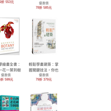
9折 553元
優惠價
78折 585元
學繪畫全書：
輕鬆學畫建築：掌
一花一葉到樹
握關鍵技法，你也
優惠價
優惠價
枝芽結構，帶
能畫出最有質感的
6折 599元
79折 379元
握從風格、構
建築
色彩到透視的
圖技巧指南