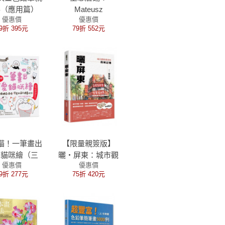
手（應用篇）
Mateusz
優惠價
優惠價
Urbanowicz 手繪
9折 395元
79折 552元
作品集III
喵！一筆畫出
【限量親簽版】
愛貓咪繪（三
曬‧屏東：城市觀
優惠價
優惠價
2000張貓星
察畫家的我城記憶
9折 277元
75折 420元
情X姿態的萌
Q繪畫技法