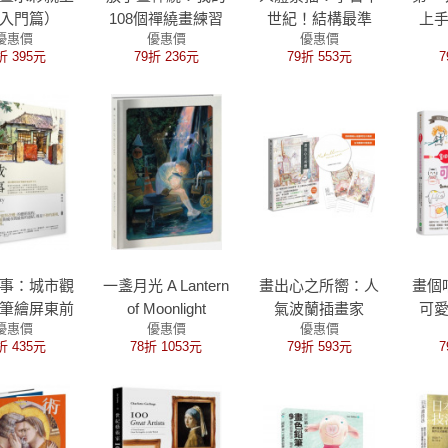
入門篇）
108個禪繞畫練習
世紀！結構最準
上
優惠價
優惠價
優惠價
【暢銷紀念版】
確、形神最到位的
折 395元
79折 236元
79折 553元
7
經典人像畫教程，
從形體內外、動靜
表現，到賦予風格
的全套技法
事：城市觀
一盞月光 A Lantern
畫出心之所嚮：人
畫個
筆繪屏東前
of Moonlight
氣波蘭插畫家
可
優惠價
優惠價
優惠價
世今生
Mateusz
版）：
折 435元
78折 1053元
79折 593元
7
Urbanowicz 的創
人表
作備忘錄（台灣獨
家印簽扉頁＋首刷
隨書贈暖心插畫明
信片兩款）