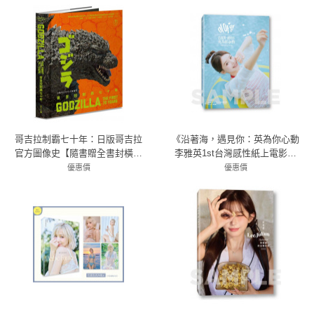
哥吉拉制霸七十年：日版哥吉拉
《沿著海，遇見你：英為你心動
官方圖像史【隨書贈全書封橫幅
李雅英1st台灣感性紙上電影系
海報】
列》
優惠價
優惠價
79折 2054元
79折 631元