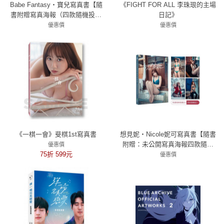
Babe Fantasy‧寶兒寫真書【隨
《FIGHT FOR ALL 李珠珢的主場
書附贈寫真海報（四款隨機投入
日記》
一款）】
優惠價
優惠價
79折 514元
799元
《一棋一會》斐棋1st寫真書
想見妮‧Nicole妮可寫真書【隨書
附贈：未公開寫真海報四款隨機
優惠價
75折 599元
一款】
優惠價
72折 468元