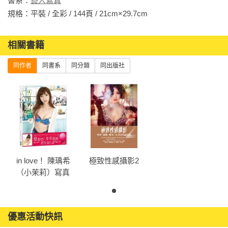
書系：
藝人寫真
規格：平裝 / 全彩 / 144頁 / 21cm×29.7cm                
相關書籍
同作者
同書系
同分類
同出版社
in love！ 陳瑀希
極致性感攝影2
（小茉莉）寫真
書：戀愛吧！要
幸福喔。
優惠活動快訊