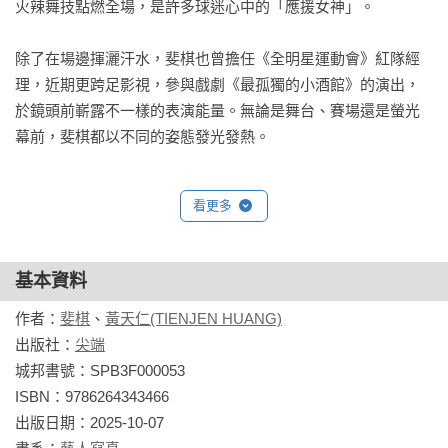
火辣舞技點燃全場，是許多球迷心中的「應援女神」。

除了在場邊揮灑汗水，斐棋也曾擔任《全明星運動會》紅隊經
理，近期更跨足影視，參與戲劇《最孤獨的小酒館》的演出，
於鏡頭前嶄露不一樣的表演能量。無論是舞台、賽場還是螢光
幕前，斐棋都以不同的姿態發光發熱。
看更多
基本資料
作者：
斐棋
、
黃天仁(TIENJEN HUANG)
出版社：
尖端
城邦書號：SPB3F000053

ISBN：9786264343466

出版日期：2025-10-07
