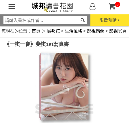
0
限量預購
您現在的位置：
首頁
＞
城邦館
>
生活風格
>
影視偶像
>
影視寫真
《一棋一會》斐棋1st寫真書