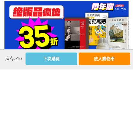
庫存>10
下次購買
放入購物車
注意事項
若有任何購書問題，請參考
FAQ
花園快訊
︱
FAQ
︱
大量團購
︱
隱私權政策
︱
防詐騙提醒
客服信箱
︱客服專線：(02) 2500-7718
■ 版權所有，禁止轉載 ■