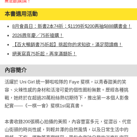
無法退(換)貨！
本書適用活動
8月會員日：新書2本74折；$1199折$200再抽$888購書金！
2026周年慶／75折搶購！
【百大暢銷書75折起】挑起你的求知欲，滿足閱讀癮！
絕美寫真75折起，再享滿額折！
內容簡介
活躍於 Uni Girl 統一獅啦啦隊的 Faye 斐棋，以青春甜美的笑
容、火辣性感的身材和活潑可愛的個性圈粉無數。歷經各種挑
戰，她終於在超過20萬粉絲熱切期待下，推出第一本個人影像
紀實——《一棋一會》斐棋1st寫真書。

本書收錄200張精心拍攝的美照，內容豐富多元，從澀谷、代官
山街頭的時尚性感，到輕井澤的自然風情，以及日常生活中的