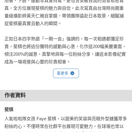
用餐、下廚、運動等真實特寫，更包含突破自我的浴室私密寫
真，全方位展現斐棋的魅力與自信。此次寫真由台灣時尚圈重
量級攝影師黃天仁親自掌鏡，帶領團隊遠赴日本取景，細膩捕
捉斐棋最真實且動人的瞬間。

正如日本四字熟語「一期一会」強調的，每一次相遇都彌足珍
貴，斐棋也將這份獨特的感動與心意，化作這200幅美麗畫面，
傾注200%的誠意，真摯地與每一位粉絲分享，讓這本影像紀實
成為一場視覺與心靈的珍貴相會。 
看更多
作者資料
斐棋 
人氣啦啦隊女孩 Faye 斐棋，以甜美的笑容與亮眼外型擄獲眾多
粉絲的心。不僅時常在社群平台展現可愛魅力，在球場也常以