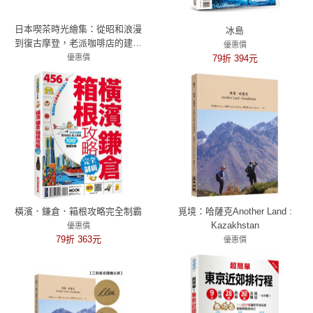
日本喫茶時光繪集：從昭和浪漫
冰島
到復古摩登，老派咖啡店的建築
優惠價
巡禮與空間剖視紀錄
優惠價
79折 394元
79折 356元
橫濱．鎌倉．箱根攻略完全制霸
覓境：哈薩克Another Land :
Kazakhstan
優惠價
79折 363元
優惠價
79折 474元