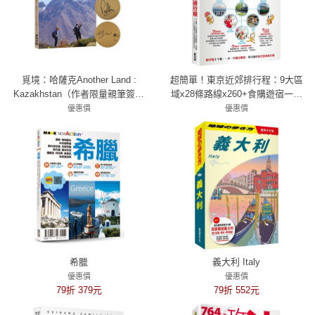
覓境：哈薩克Another Land :
超簡單！東京近郊排行程：9大區
Kazakhstan（作者限量親筆簽名
域x28條路線x260+食購遊宿一次
版，三款簽名隨機出貨）
串聯！1～2日行程讓新手或玩家
優惠價
優惠價
79折 474元
都能輕鬆自由行
79折 332元
希臘
義大利 Italy
優惠價
優惠價
79折 379元
79折 552元