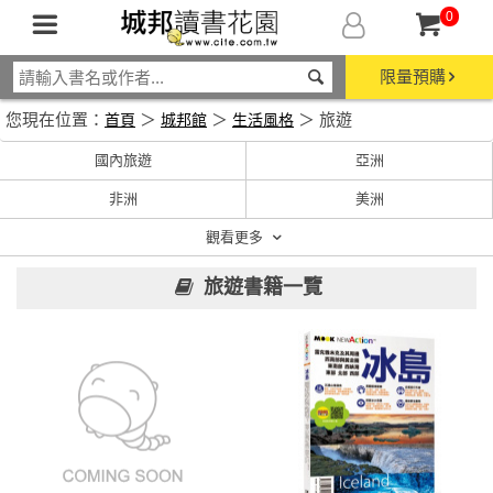
0
限量預購
您現在位置：
＞
＞
＞ 旅遊
首頁
城邦館
生活風格
國內旅遊
亞洲
非洲
美洲
觀看更多
旅遊書籍一覽