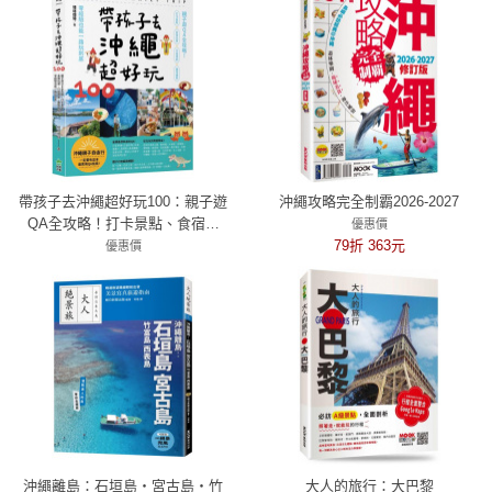
帶孩子去沖繩超好玩100：親子遊
沖繩攻略完全制霸2026-2027
QA全攻略！打卡景點、食宿玩
優惠價
買、行程規劃、趣味體驗，零經
79折 363元
優惠價
驗也能一路玩到底
79折 356元
沖繩離島：石垣島‧宮古島‧竹
大人的旅行：大巴黎