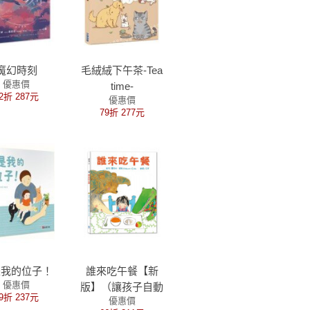
魔幻時刻
毛絨絨下午茶-Tea
優惠價
time-
2折 287元
優惠價
79折 277元
是我的位子！
誰來吃午餐【新
優惠價
版】（讓孩子自動
9折 237元
優惠價
自發愛上吃飯，蕾