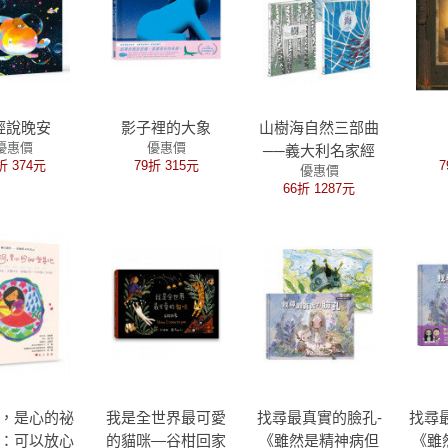
輕說晚安
影子裡的大象
山樹海自然三部曲
優惠價
優惠價
──義大利名家經
折 374元
79折 315元
7
優惠價
典詩畫繪本集（附
66折 1287元
限量迷你海報六張
乙組）
，是心的祕
我是全世界最可愛
找尋最真實的臉孔-
找尋
：可以放心
的貓咪—谷柑回家
《雖然是精神病但
《雖