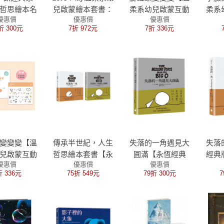
哲思繪本名
兒啟蒙繪本套書：
柔系幼兒啟蒙互動
柔系
優惠價
優惠價
優惠價
‧卡利X人
手指頭變變變+小
繪本】（附安全無
繪本
折 300元
7折 972元
7折 336元
育繪本）
臉蛋變變變+腳趾
毒趾甲貼紙＋中英
毒五
頭變變變（限量加
雙語＋QRcode朗
英雙
贈 變變變成長身高
讀音檔）
尺‧單書附安全無
毒紋身貼紙、五官
配對卡、趾甲貼紙
+中英雙語朗讀音
檔）
變變變【溫
傳承半世紀，人生
失落的一角遇見大
失落
兒啟蒙互動
哲思繪本套書【永
圓滿【永恆經典
經典
優惠價
優惠價
優惠價
（附安全無
恆經典版】（失落
版】（《愛心樹》
樹》
折 336元
75折 549元
79折 300元
7
貼紙＋中英
的一角＋失落的一
作者謝爾．希爾弗
爾弗
QRcode朗
角遇見大圓滿）
斯坦X金鼎獎作家
作家
音檔）
林世仁新譯版本）