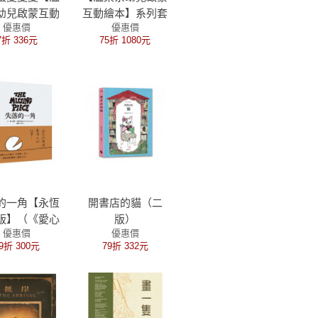
幼兒啟蒙互動
互動繪本】系列套
優惠價
優惠價
】（附安全無
書(《手指頭變變
7折 336元
75折 1080元
官配對卡＋中
變》+《小臉蛋變
語＋QRcode
變變》+《腳趾頭
朗讀音檔）
變變變》)
的一角【永恆
開書店的貓（二
版】（《愛心
版）
優惠價
優惠價
作者謝爾．希
9折 300元
79折 332元
斯坦X金鼎獎
林世仁新譯版
本）