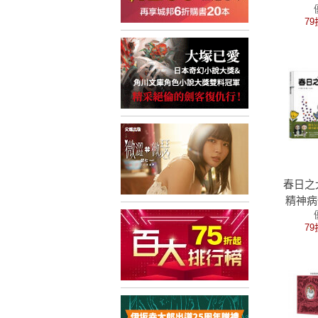
的嘶
79
哭、開
用擔
春日之
精神病
劇
79