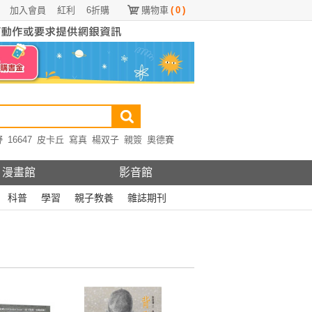
加入會員
紅利
6折購
購物車
(
0
)
野
16647
皮卡丘
寫真
楊双子
親簽
奧德賽
漫畫館
影音館
科普
學習
親子教養
雜誌期刊