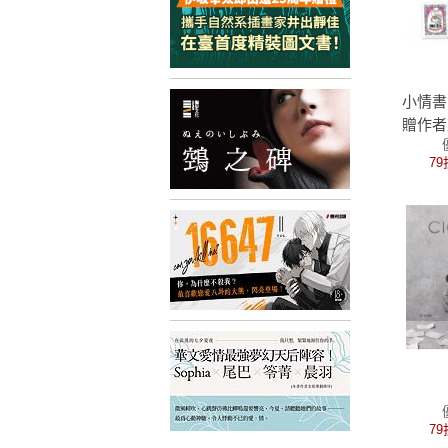
小情書
贈作者
書盒‧
79
棒的貓
79