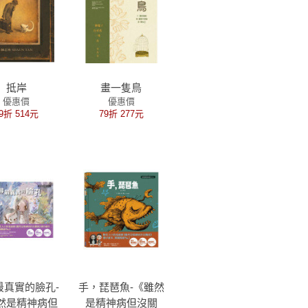
抵岸
畫一隻鳥
優惠價
優惠價
9折 514元
79折 277元
最真實的臉孔-
手，琵琶魚-《雖然
然是精神病但
是精神病但沒關