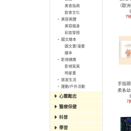
（歐洲
美食指南
家大衛
飲食文化
79
權教
美容美體
美容瘦身
彩妝穿搭
圖文繪本
圖文書/漫畫
繪本
影視偶像
影視寫真
明星書
居家生活
手指頭
運動/戶外活動
柔系幼
心靈勵志
繪本】
7
毒紋身
醫療保健
雙語＋
科普
讀
學習