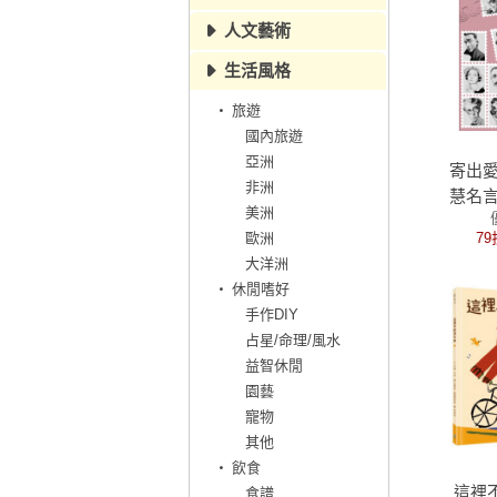
人文藝術
生活風格
旅遊
國內旅遊
亞洲
寄出愛
非洲
慧名言
美洲
歐洲
79
大洋洲
休閒嗜好
手作DIY
占星/命理/風水
益智休閒
園藝
寵物
其他
飲食
這裡
食譜