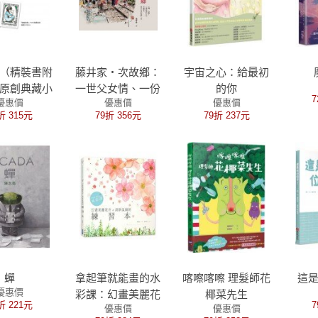
（精裝書附
藤井家‧次故鄉：
宇宙之心：給最初
原創典藏小
一世父女情、一份
的你
7
優惠價
優惠價
優惠價
《世界上最
懷念心、一段台灣
折 315元
79折 356元
79折 237元
》作者最新
行
作品）
蟬
拿起筆就能畫的水
喀嚓喀嚓 理髮師花
這
優惠價
彩課：幻畫美麗花
椰菜先生
折 221元
7
優惠價
優惠價
卉&清新氛圍的練