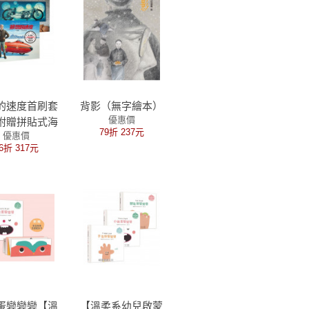
的速度首刷套
背影（無字繪本）
優惠價
附贈拼貼式海
79折 237元
優惠價
報組）
6折 317元
蛋變變變【溫
【溫柔系幼兒啟蒙