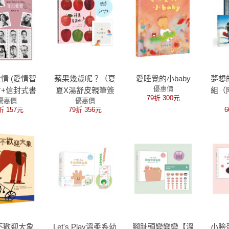
情 (愛情智
蘋果幾歲呢？（夏
愛睡覺的小baby
夢想
優惠價
+信封式書
夏X湯舒皮親筆簽
組（
79折 300元
優惠價
優惠價
盒)
名版）
折 157元
79折 356元
6
不歡迎大象
Let's Play溫柔系幼
腳趾頭變變變【溫
小臉