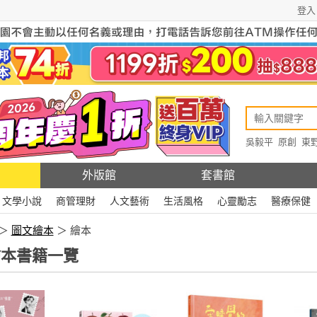
登入
吳毅平
原創
東
原創
Rewire
外版館
套書館
文學小說
商管理財
人文藝術
生活風格
心靈勵志
醫療保健
＞
圖文繪本
＞ 繪本
本書籍一覽