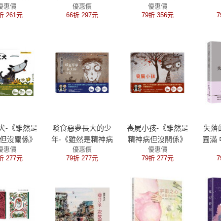
優惠價
優惠價
優惠價
吼、大聲的
沒關係》劇中繪本
沒關
折 261元
66折 297元
79折 356元
7
懷的笑，不
5(尚泰圖畫本組)
心沒形象
犬-《雖然是
啖食惡夢長大的少
喪屍小孩-《雖然是
失落
但沒關係》
年-《雖然是精神病
精神病但沒關係》
圓滿
優惠價
優惠價
優惠價
中繪本3
但沒關係》劇中繪
劇中繪本2
折 277元
79折 277元
79折 277元
7
本1