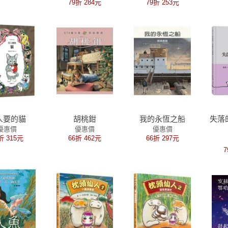
79折 284元
79折 253元
習本
人要的貓
胡桃鉗
我的永恆之船
失落
優惠價
優惠價
優惠價
折 315元
66折 462元
66折 297元
7