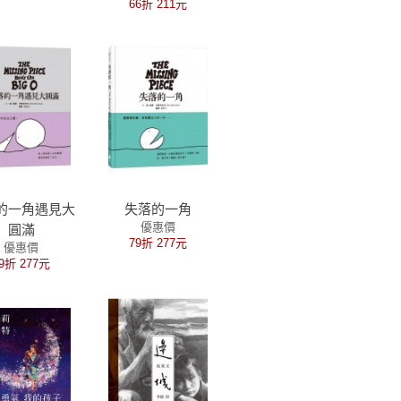
66折 211元
貝卡．寇柏經典繪
本，閱讀起步走入
選書單）
的一角遇見大
失落的一角
優惠價
圓滿
79折 277元
優惠價
9折 277元