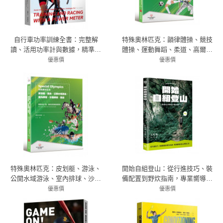
自行車功率訓練全書：完整解
特殊奧林匹克：韻律體操、競技
讀、活用功率計與數據，精準優
體操、運動舞蹈、柔道、高爾夫
化你的訓練效率與賽事表現
球、足球——運動項目介紹、規
優惠價
優惠價
79折 948元
格及教練指導準則
79折 237元
特殊奧林匹克：皮划艇、游泳、
開始自組登山：從行進技巧、裝
公開水域游泳、室內排球、沙灘
備配置到野炊指南，專業嚮導的
排球、馬術——運動項目介紹、
登山野營心法
優惠價
優惠價
規格及教練指導準則
79折 237元
79折 395元