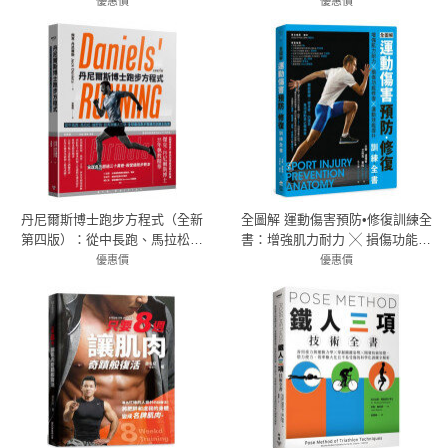
完全圖解教練書
優惠價
優惠價
79折 498元
72折 230元
丹尼爾斯博士跑步方程式（全新
全圖解 運動傷害預防•修復訓練全
第四版）：從中長跑、馬拉松、
書：增強肌力耐力 ╳ 損傷功能修
越野跑、超馬到鐵人三項，全球
復 ╳ 運動效能提升，體能教練、
優惠價
優惠價
最佳跑步教練的訓練全指南
79折 379元
健身者、防護員、專項運動員必
72折 396元
備專書