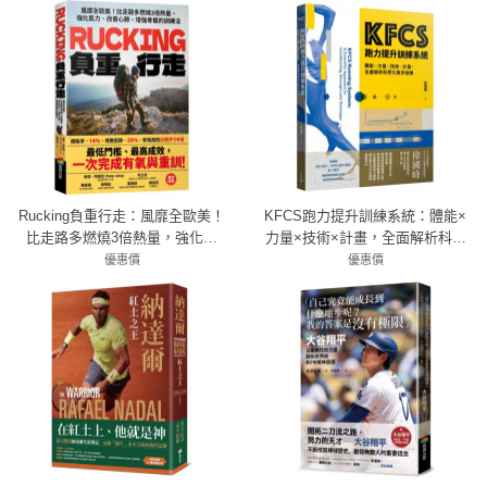
Rucking負重行走：風靡全歐美！
KFCS跑力提升訓練系統：體能×
比走路多燃燒3倍熱量，強化肌
力量×技術×計畫，全面解析科學
力、改善心肺、增強骨骼的訓練
化跑步訓練
優惠價
優惠價
72折 252元
法
79折 711元