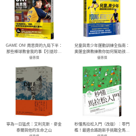
GAME ON! 周思齊的九局下半：
兒童與青少年運動訓練全指南：
那些棒球教會我的事【引退珍藏
奧運金牌教練教你如何幫助孩子
版】
發揮最佳運動潛力，同時健康成
優惠價
優惠價
66折 297元
長，邁向成功運動員之路
79折 537元
寧為一日猛虎：艾利克斯．麥金
秒懂馬拉松入門（改版）：零門
泰爾與他的生命之山
檻！最適合路跑新手挑戰全馬的