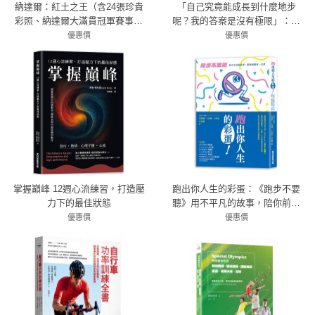
納達爾：紅土之王（含24張珍貴
「自己究竟能成長到什麼地步
彩照、納達爾大滿貫冠軍賽事精
呢？我的答案是沒有極限」：大
華）
谷翔平以壓倒性的力量開拓世界
優惠價
優惠價
79折 552元
的80句精神話語【附大谷翔平
79折 363元
MLB一千安紀念書衣海報】
掌握巔峰 12週心流練習，打造壓
跑出你人生的彩蛋：《跑步不要
力下的最佳狀態
聽》用不平凡的故事，陪你前進
每一公里
優惠價
優惠價
7折 294元
79折 308元