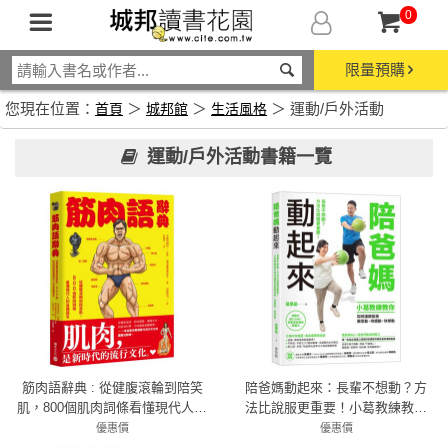
0
限量預購
您現在位置：
＞
＞
＞ 運動/戶外活動
首頁
城邦館
生活風格
運動/戶外活動書籍一覽
筋肉語辭典 : 從健腹滾輪到陪笑
陪爸媽動起來：長輩不想動？方
肌，800個肌⾁詞條看懂現代⼈的
法比說服更重要！小葛教練教你
⾝體語⾔
如何讓銀髮族願意動、持續動、
優惠價
優惠價
79折 394元
78折 406元
快樂動