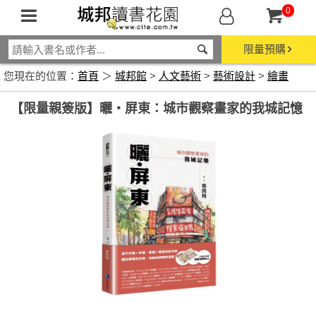
0
限量預購
您現在的位置：
首頁
＞
城邦館
>
人文藝術
>
藝術設計
>
繪畫
【限量親簽版】曬‧屏東：城市觀察畫家的我城記憶