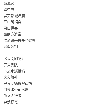
有《海角七號》和萬巒豬腳，更是一個充滿細膩生活氣息與歷
慈鳳宮

史厚度的地方，它們有的曾是繁榮的象徵、有的則默默訴說著
聖帝廟

時代變遷的無聲哀愁……現在，讓我重新認識屏東暖熱陽光下
屏東都城隍廟

的變與不變。

華山萬福宮

東山禪寺

熱情推薦（順序按筆畫排列）

聖劉方濟堂

三線路趙文俊｜屏東社造組織

仁愛路基督長老教會

老屋顏∣老屋記錄團隊

宗聖公祠

李清志｜都市偵探、建築學者

阮光民│漫畫家

《人文印記》

良　根｜視覺藝術家

屏東書院

邱毓斌│國立屏東大學社會發展學系副教授兼系主任

下淡水溪鐵橋

徐孝晴、彭巧如│「繫‧本屋」創辦人

大和旅社

凌宗魁│建築文資工作者

屏東武德殿演武場

曹銘宗｜台灣文史作家

自來水公司水塔

B6速寫男｜《大人的畫畫課》作者

孫立人行館

黃鼎倫∣前屏東縣政府勞青處長

李淑德宅
