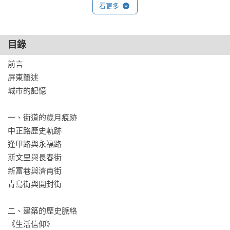
看更多
域，更是人與人交會、生活記憶交織的地方。這些市場曾是屏
東人日常的必經之地，而其中的人情味，遠比商品更值得細細
目錄
品味。屏東的日常，藏在那些被忽略的街巷、市場與老屋，沒
有耀眼的燈光與繁華的招牌，卻承載著生活的溫度與歷史的痕
前言

跡。

屏東簡述

城市的記憶

這是一場穿越時光的漫步，帶你細看這座城市在歲月流轉中留
下的點滴印記

一、街道的歲月痕跡

中正路歷史軌跡

一如卡爾維諾在《看不見的城市》曾說：「這座城市不會訴說
逢甲路與永福路

他的過去，而是像手紋一樣包容著過去，寫在街角，在窗戶的
斯文里與長春街

柵欄，在階梯的扶手，在避雷針的天線，在旗杆上、每個小地
新富巷與濟南街

方，都一一銘記了刻痕、缺口和捲曲的邊緣。」

青島街與開封街

跟著鄭開翔，一起用畫筆和文字走進屏東的故事，重新發現這
二、建築的歷史脈絡

座城市裡被時間掩埋的記憶。屏東，不只是墾丁的門戶，不只
《生活信仰》
