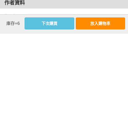
作者資料
烏趛橋

整治與改變

鄭開翔 
景觀橋

庫存=6
下次購買
放入購物車
忠烈祠與狛犬

藝術家、圖文作家。

政治作戰學校藝術系、屏東大學視覺藝術研究所畢。

《屏東公園》

屏東公園由來

2019年出版《街屋台灣》一書，該著作至今已翻譯為日文、法
公園的生活記憶

文、西班牙等版本。後又出版《百攤台灣》一書，譽為台灣第
屏東公園歷史遺跡

一位以水彩技法，系統化記錄街屋、攤販文化的藝術家。

忠魂碑＆放送亭

屏東消防組纏碑

擅長速寫、水彩技法，提倡「用繪畫代替照相打卡」的生活態
阿緱神社遺構

度。其筆觸流暢，色調溫暖，下筆間帶有獨到觀點及人文關
末廣稻荷神社遺址

懷，懷抱「捨不得」的心情，以記錄城市的美麗與變遷為己
水上餐廳

任。

朝陽門

曾榮獲誠品閱讀職人大賞2019年度「年度新人」、中華民國畫
《長春公園》
