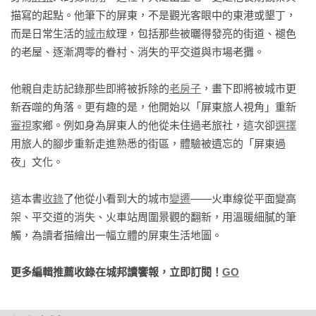
夜市可不只有美食

描寫的起點。他筆下的屏東，不是觀光客眼中的東港或墾丁，
而是日常生活的
城市
紋理，包括那些被曬得發亮的街道、褪色
《大埔聚落》

的老屋、逐漸凋零的眷村、消失的平交道與市場老攤。

雋永的庶民美食

他親自走訪記錄那些即將被拆除的
老房子
，畫下即將被城市更
《西市場》

新吞噬的角落。更有趣的是，他開始以「屏東旅人視角」重新
記錄西市場原由

審視
家鄉。例如身為屏東人的他從未住過老旅社，這次卻
選擇
西市場店家樣貌

用旅人的腳步重新走進熟悉的街區，體驗被遺忘的「屏東過
中元普渡

夜」文化。

對西市場的想像

轉型後的西市場

這本書
收錄
了他從小看到大的城市
變遷
——火車線從平面變高
架、平交道的消失、火車站周圍景觀的翻新，用溫暖細膩的筆
《探尋市場痕跡》

觸，為讀者描繪出一幅立體的屏東生活地圖。
神祕的地下市場

屏東也有南市場

更多編輯推薦收錄在城邦讀饗報，立即訂閱！
GO
四、綠地的城市記憶

《萬年溪》
