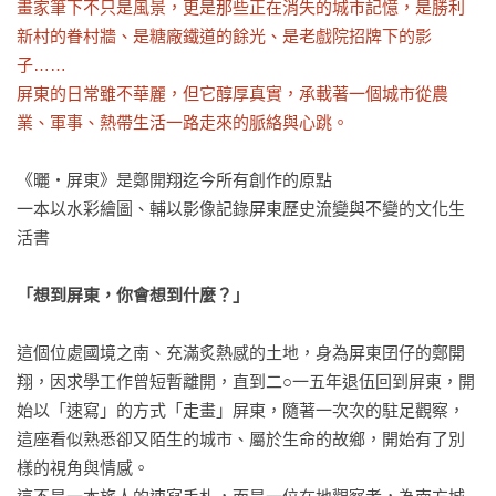
畫家筆下不只是風景，更是那些正在消失的城市記憶，是勝利
新村的眷村牆、是糖廠鐵道的餘光、是老戲院招牌下的影
子……

屏東的日常雖不華麗，但它醇厚真實，承載著一個城市從農
業、軍事、熱帶生活一路走來的脈絡與心跳。
《曬‧屏東》是鄭開翔迄今所有創作的原點

一本以水彩繪圖、輔以影像記錄屏東歷史流變與不變的文化生
活書

「想到屏東，你會想到什麼？」
這個位處國境之南、充滿炙熱感的土地，身為屏東囝仔的鄭開
翔，因求學工作曾短暫離開，直到二○一五年退伍回到屏東，開
始以「速寫」的方式「走畫」屏東，隨著一次次的駐足觀察，
這座看似熟悉卻又陌生的城市、屬於生命的故鄉，開始有了別
樣的視角與情感。
