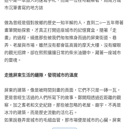
這不是一本旅人的速寫手札，而是一位在地觀察者，為南方城
市沉筆書寫的地方誌

做為曾經是個對故鄉的歷史一知半解的人，直到二○一五年帶著
畫筆開始探索，才真正打開這座城市的記憶寶盒，隨著「走
畫」的過程，繞進那些被我們匆匆擦身而過的屏東街道、巷
弄、老屋與市場，雖然沒有都會區高聳的摩天大樓、沒有耀眼
的觀光招牌，卻在熙熙攘攘日常的柴米油鹽中，藏著一座城市
的靈魂。

走進屏東生活的縫隙，發現城市的溫度
屏東的建築，像是被時間刻畫的頁面，它們不只是一磚一瓦，
更是曾經生活過的人們所寫下的故事。鄭開翔透過近距離的觀
察，加之耆老和文史紀錄，那些被忽略的老屋、廟宇，不再是
冰冷的建築，而是歷史流動的活化石。

如果說巷弄是城市的毛細血管，那市場便是城市的心臟。屏東
的傳統市場不僅是買賣的場
