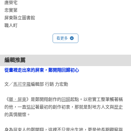
鄭培哲｜老建築插畫家、專欄插畫家

唐榮宅

鄭順聰│台文作家

忠實第

劉冠吟｜新北市政府客家事務局局長

屏東縣立圖書館

羅寗 Ning Lo｜《台灣活所在》作者

職人町

橘手之勞（JerryOrange）｜《手繪街景實驗室》作者

屏東菸葉廠

看更多
蘇  凌│《菜市場搜神記》作者

1/2藝術蝦｜城市畫家
三、市集的庶民生活

《中央市場》

編輯推薦
第一商場

從畫裡走出來的屏東，鄭開翔回歸初心
第二商場

第三商場

文／
馬可孛羅
編輯部 行銷 力宏勳

第四商場

中央商圈

《
曬．屏東
》是鄭開翔創作的
回歸
起點。以密實工整筆觸著稱
東和大旅社

的他，一直
惦記
著最初的創作初衷，那就是對地方人文與
歷史
的真情關懷。

《屏東夜市》

屏東人的味覺記憶

身為
屏東
人的鄭開翔，這裡不只是出生地，更是他長期觀察與