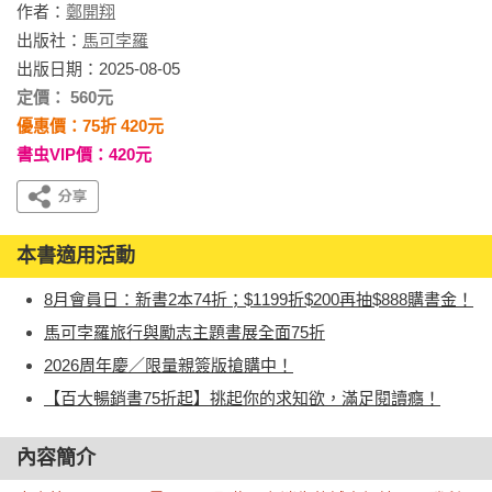
作者：
鄭開翔
出版社：
馬可孛羅
出版日期：2025-08-05
定價： 560元
優惠價：75折 420元
書虫VIP價：420元
本書適用活動
8月會員日：新書2本74折；$1199折$200再抽$888購書金！
馬可孛羅旅行與勵志主題書展全面75折
2026周年慶／限量親簽版搶購中！
【百大暢銷書75折起】挑起你的求知欲，滿足閱讀癮！
內容簡介