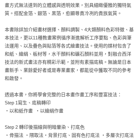
畫方式無法達到的立體感與透明效果，別具細緻優雅的獨特氣
質。搭配金箔、銀箔、黑箔，愈顯尊貴冷冽的貴族氣質。 

本書除詳加介紹畫材選擇、顏料調製、4大類顏料色彩特徵、基
本技法，更以11種教畫案例循序漸進解析工序要點、色彩與筆
法運用、以及疊色與貼箔等各式繪畫技法。使用的媒材包含了
和紙、繪絹、板材等，水干顏料和礦石顏料並用，對融合西洋
技法的新式畫法亦有精彩示範，並附有素描底稿。無論是日本
畫新手、業餘愛好者或是專業畫家，都能從中獲取不同的參考
和啟發。

透過本書，你將學會完整的日本畫作畫工序和豐富技法：

Step 1寫生、底稿轉印

‧以和紙作畫  ‧以繪絹作畫

Step 2 轉印後描線與明暗暈染、打底色

‧骨描法 ‧隈取法‧背景打底、固有色打底法 ‧多層次打底法
