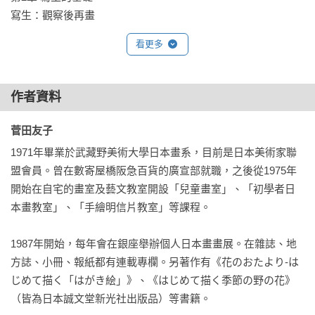
寫生：觀察後再畫

寫生I　 山茶花：鉛筆素描

看更多
山茶花：用顏彩著色

寫生II　鬱金香：著色素描

作者資料
第3章 基本的技法

準備畫材

菅田友子
基本的筆法和上色方法

1971年畢業於武藏野美術大學日本畫系，目前是日本美術家聯
老舊畫筆的新生

盟會員。曾在數寄屋橋阪急百貨的廣宣部就職，之後從1975年
作畫的順序：在色紙上用顏彩作畫

開始在自宅的畫室及藝文教室開設「兒童畫室」、「初學者日
本畫教室」、「手繪明信片教室」等課程。

第4章 用水干顏料作畫

水干顏料的調製方法

1987年開始，每年會在銀座舉辦個人日本畫畫展。在雜誌、地
描繪靜物畫

方誌、小冊、報紙都有連載專欄。另著作有《花のおたより-は
素描及著色的重點

じめて描く「はがき絵」》、《はじめて描く季節の野の花》
畫底稿的重點

（皆為日本誠文堂新光社出版品）等書籍。

暈染的重點
