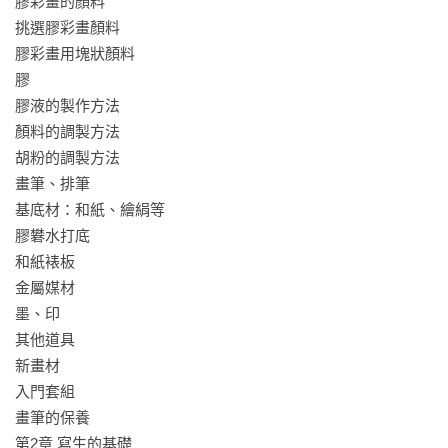
膠彩畫的顏料

挑選膠彩畫顏料

膠彩畫用塊狀顏料

膠

膠液的製作方法

顏料的調製方法

胡粉的調製方法

畫筆、排筆

基底材：和紙、繪絹等

膠礬水打底

和紙裱板

金屬媒材

墨、印

其他道具

新畫材

入門套組

畫筆的保養

第2章 寫生的基礎
