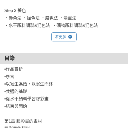
Step 3 著色

‧疊色法 ‧撞色法 ‧磨色法 ‧滴畫法

‧水干顏料調製&混色法  ‧礦物顏料調製&混色法

‧胡粉調淡顏色法 ‧金泥溶解法 

看更多
‧用色順序 ‧貼箔技法 ‧撒金砂法

‧靜物描繪&寫生要點 ‧細部&收尾要點

同場加映  新式畫法

目錄
‧用輔助劑作畫
▪作品賞析

▪序言

▪以寫生為始，以寫生而終

▪共通的基礎

▪從水干顏料學習膠彩畫

▪結束與開始

第1章 膠彩畫的畫材
