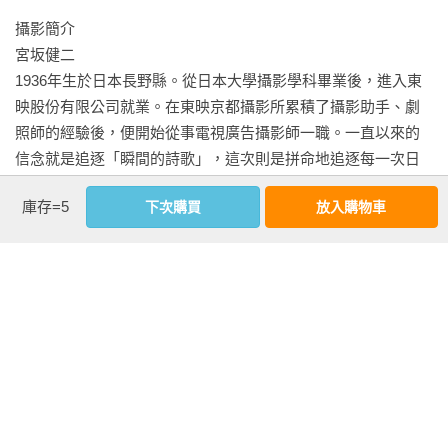
收尾的重點

攝影簡介

描繪桔梗花

宮坂健二

再次轉印底稿

1936年生於日本長野縣。從日本大學攝影學科畢業後，進入東
畫花的重點

映股份有限公司就業。在東映京都攝影所累積了攝影助手、劇
描繪山茶花

照師的經驗後，便開始從事電視廣告攝影師一職。一直以來的
調色的重點

信念就是追逐「瞬間的詩歌」，這次則是拼命地追逐每一次日
本畫畫筆揮動的瞬間。
第5章 用礦物顏料作畫

庫存=5
下次購買
放入購物車
礦物顏料的調色方法

描繪靜物畫

看更多
背景的著色技巧

邊線的著色技巧

基本資料
使用畫刀著色

描繪聖誕紅

作者：
菅田友子
用「疊色」創造出的顏色

出版社：
易博士
重複疊色：蔬菜

城邦書號：DA0036

貼箔的技法：香豌豆

ISBN：9789864804177
