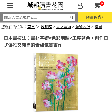
0
限量預購
您現在的位置：
首頁
＞
城邦館
>
人文藝術
>
藝術設計
>
繪畫
日本畫技法：畫材基礎×色彩調製×工序著色，創作日
式優雅又時尚的貴族氣質畫作