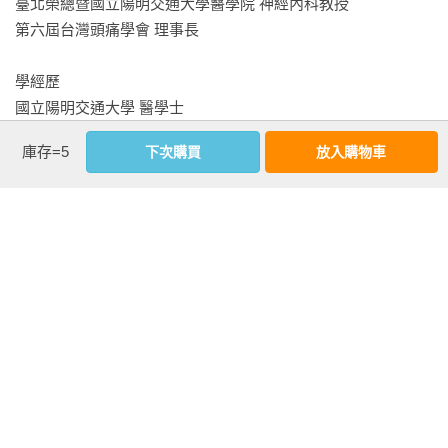
臺北榮總暨國立陽明交通大學醫學院 神經內科教授

‧慢性筋膜炎

自己安排了一些抽血化驗，但是結果都很正常。

第六屆台灣頭痛學會 理事長

‧合併頭痛的慢性肩頸痛

‧頸部的頸椎相關病變

　　還記得出發前的一次門診，我忍著疼痛和疲勞上陣。一位
學經歷

‧肩關節的慢性疼痛

老榮民例行回診拿藥，問護理師怎麼沒有幫他預掛下一次的
國立陽明交通大學 醫學士

正確治療，才不會越治越痛

號，在得知我要出國進修兩年，當場老淚縱橫，衝回診間，伸
國立陽明交通大學 神經科學研究所博士

正確生活習慣，避免久坐，改善慢性肩頸痛

著羸弱顫抖的手臂，上面還刺著「肅清共匪」，邊拭淚邊哽咽
庫存=5
下次購買
放入購物車
國立台灣大學 管理學院國際企業管理組商學碩士 (EMBA)

說著：「醫官，我可能等不到你回來了，但你一定要努力為國
美國哈佛醫學院暨麻省總醫院 生醫影像中心研究員

破解慢性疼痛第5堂必修課 

爭光！」當下，我忍不住壓力潰堤，行醫過程中第一次在病人
慢性下背痛，放著不管更難癒—非高齡專屬！20至40歲才是高
面前流淚失態。

榮譽

危險群！

行政院退輔會優良醫師

　　我是一個不喜歡驚喜的人。但是，踏上美國領土後的前幾
第19屆國家新創獎：以腦波技術實現偏頭痛的精準治療

下背痛不是年長者專利

個月，每天「驚喜」不斷。不是兒子的夏令營忘了安排、疫苗
國家生技醫療品質獎 (臺北榮總頭痛團隊)

不即時治療，慢性疼痛恐難以治療

證明不完備要補檢驗、更別提和銀行、社區管委會打交道的種
衛生福利部實證醫學競賽 文獻查證組第一名 (基隆醫院團隊)

下背痛原因多，主要分成三大類

種鳥事。到波士頓滿月那天早上，我起床發現一顆牙齒的補綴
國立陽明大學醫學院優良教師

‧機械性下背痛

掉了，臨時請假約了社區牙醫的診。還好，不到十分鐘，牙齒
臺北榮民總醫院 醫師研究論文獎

‧內臟器官轉移痛

就順利填補完畢。沒想到，一看帳單，要自付200美元，下巴差
‧非機械性下背痛

點沒掉下來。原本還想到進修的麻省總醫院掛號看看為什麼這
特別感謝 中醫科／復健科／營養科跨科協力止痛
