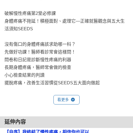
破解慢性疼痛第2堂必修課

身體疼痛不拖延！積極面對、處理它—正確就醫觀念與五大生
活須知SEEDS

沒有傷口的身體疼痛該求助哪一科？

先做好功課！醫師看診常會這樣問！

問卷和日記是診斷慢性疼痛的利器

長期身體疼痛，醫師常會做的檢查

小心檢查結果的判讀

擺脫疼痛，改善生活習慣從SEEDS五大面向做起

看更多
Part 2  關於那些常見的慢性疼痛

破解慢性疼痛第3堂必修課

延伸內容
慢性頭痛別輕忽—正確用藥才不會越吃越痛

【自序】我終結了慢性疼痛，相信你也可以