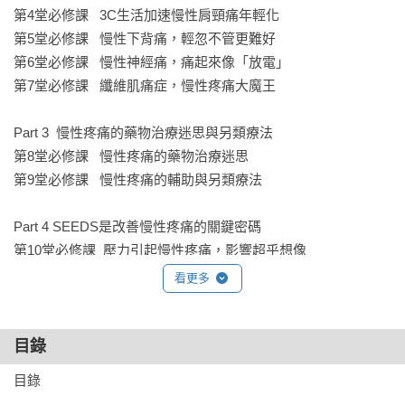
第4堂必修課   3C生活加速慢性肩頸痛年輕化

第5堂必修課   慢性下背痛，輕忽不管更難好

第6堂必修課   慢性神經痛，痛起來像「放電」

第7堂必修課   纖維肌痛症，慢性疼痛大魔王

Part 3  慢性疼痛的藥物治療迷思與另類療法

第8堂必修課   慢性疼痛的藥物治療迷思

第9堂必修課   慢性疼痛的輔助與另類療法

Part 4 SEEDS是改善慢性疼痛的關鍵密碼

第10堂必修課  壓力引起慢性疼痛，影響超乎想像

第11堂必修課  如何一夜好眠修復慢性疼痛

看更多
第12堂必修課  首創核心快走，有效改善慢性疼痛

第13堂必修課  這樣吃，吃出無痛好體質

第14堂必修課  用疼痛日記和慢性疼痛直球對決遠離慢性疼痛

目錄
目錄

．首創「核心快走法」緩解慢性疼痛
