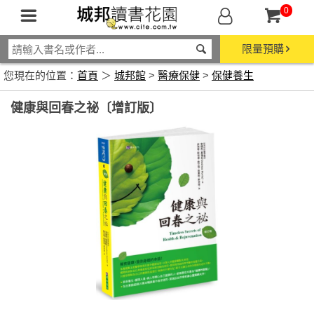
0
限量預購
您現在的位置：
首頁
＞
城邦館
>
醫療保健
>
保健養生
健康與回春之祕〔增訂版〕