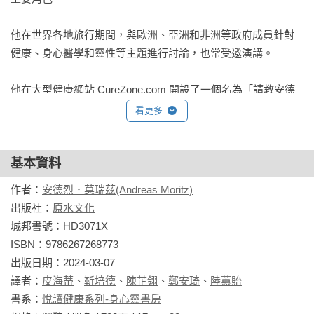
他在世界各地旅行期間，與歐洲、亞洲和非洲等政府成員針對
健康、身心醫學和靈性等主題進行討論，也常受邀演講。

他在大型健康網站 CureZone.com 開設了一個名為「請教安德
烈．莫瑞茲（Ask Andreas Moritz）」的免費論壇，留下了針對
看更多
多種健康主題、多達數千個問題的答覆。

1998 年移居美國後，莫瑞茲針對許多慢性病的根源，開發了名
基本資料
為Ener-Chi Art 的新型創新治療系統。他也創造了一個由特殊頻
作者：
安德烈．莫瑞茲(Andreas Moritz)
率的聲音組成的神聖吟誦系統──Sacred Santémony，可以將深
出版社：
原水文化
層的恐懼、過敏、創傷和精神或情感障礙，轉化為成長和激發
城邦書號：HD3071X

靈感的動力。

ISBN：9786267268773

出版日期：2024-03-07

2012年10月，莫瑞茲揚升到更高維度的世界，遺留下來大量作
譯者：
皮海蒂
、
靳培德
、
陳芷翎
、
鄭安琦
、
陸蕙貽
品，慷慨地與他的讀者、同事和粉絲分享。您可以在 
書系：
悅讀健康系列-身心靈書房
www.ener-chi.com、www.youtube.com/user/enerchiTV 和 