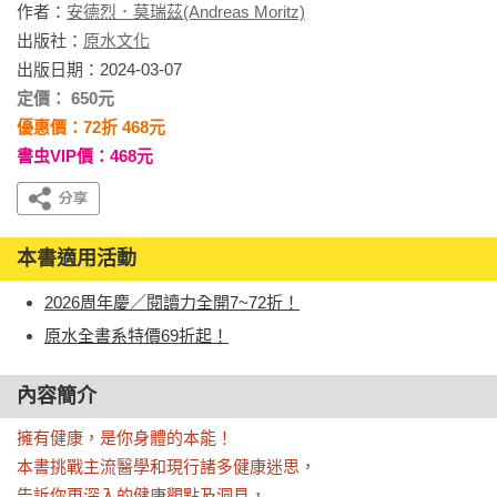
作者：
安德烈．莫瑞茲(Andreas Moritz)
出版社：
原水文化
出版日期：2024-03-07
定價： 650元
優惠價：72折 468元
書虫VIP價：468元
本書適用活動
2026周年慶／閱讀力全開7~72折！
原水全書系特價69折起！
內容簡介
擁有健康，是你身體的本能！

本書挑戰主流醫學和現行諸多健康迷思，

告訴你更深入的健康觀點及洞見，
