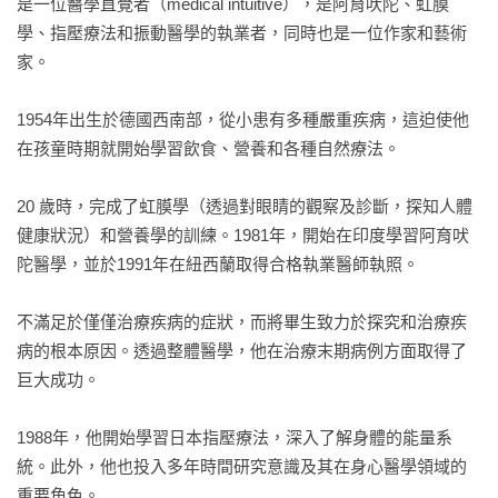
是一位醫學直覺者（medical intuitive），是阿育吠陀、虹膜
學、指壓療法和振動醫學的執業者，同時也是一位作家和藝術
家。

1954年出生於德國西南部，從小患有多種嚴重疾病，這迫使他
在孩童時期就開始學習飲食、營養和各種自然療法。

20 歲時，完成了虹膜學（透過對眼睛的觀察及診斷，探知人體
健康狀況）和營養學的訓練。1981年，開始在印度學習阿育吠
陀醫學，並於1991年在紐西蘭取得合格執業醫師執照。

不滿足於僅僅治療疾病的症狀，而將畢生致力於探究和治療疾
病的根本原因。透過整體醫學，他在治療末期病例方面取得了
巨大成功。

1988年，他開始學習日本指壓療法，深入了解身體的能量系
統。此外，他也投入多年時間研究意識及其在身心醫學領域的
重要角色。
