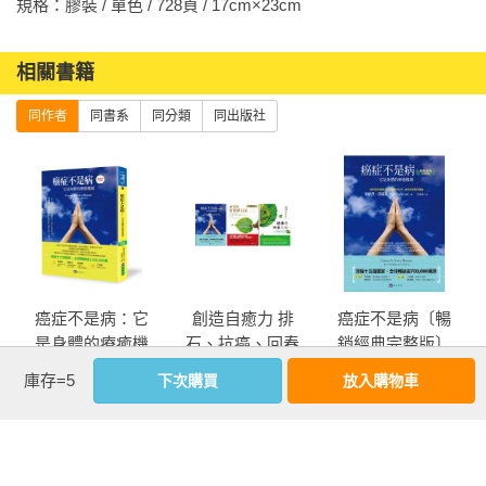
規格：膠裝 / 單色 / 728頁 / 17cm×23cm                
www.facebook.com/enerchi.wellness 上查看他的 YouTube 影
片、免費健康資訊和智慧建言。

相關書籍
其他代表性著作包括：《神奇的肝膽排石法》、《癌症不是
同作者
同書系
同分類
同出版社
病》、《神奇的陽光療癒力》、《神奇的心寬體瘦法》、《一
切都是最好的安排》、《傾聽心語，夢想成真》、《重生時
刻》等。

安德烈．莫瑞茲光之信託基金（Andreas Moritz Light Trust）是
一個非營利性的基金會，成立於2013年，旨在紀念安德烈．莫
瑞茲及其長期以來的善良、慷慨、智慧和教導。此信託基金的
癌症不是病：它
創造自癒力 排
癌症不是病〔暢
目標是為世界各地失親的兒童提供有意義、急需的援助，包括
是身體的療癒機
石、抗癌、回春
銷經典完整版〕
營養食品、健康安全的生活條件、全人教育、心理照護和精神
制〔暢銷經典完
套書(共3本)：癌
庫存=5
下次購買
放入購物車
支持。

整版〕，授權17
症不是病+神奇的
國，銷售逾150萬
肝膽排石法+健康
優惠活動快訊
欲了解更多訊息，可至 www.andreasmoritzlighttrust.org。

冊
與回春之祕