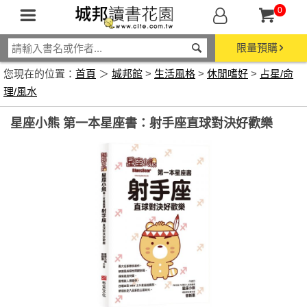
0
限量預購
您現在的位置：
首頁
＞
城邦館
>
生活風格
>
休閒嗜好
>
占星/命
理/風水
星座小熊 第一本星座書：射手座直球對決好歡樂