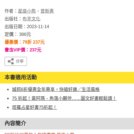
作者：
星座小熊
、
曾新惠
出版社：
布克文化
出版日期：2023-11-14
定價： 300元
優惠價：79折 237元
書虫VIP價：237元
本書適用活動
城邦6折優惠全年專享，快搶好康／生活風格
75 折起！黃阿瑪、角落小夥伴……圖文好書輕鬆讀！
塔羅占星好書75折起！
內容簡介