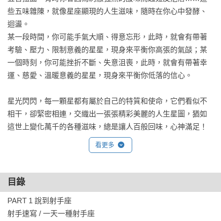
些五味雜陳，就像星座顯現的人生滋味，隨時在你心中發酵、
迴盪。

某一段時間，你可能手氣大順、得意忘形，此時，就會有帶著
考驗、壓力、限制意義的星星，現身來平衡你高張的氣燄；某
一個時刻，你可能挫折不斷、失意沮喪，此時，就會有帶著幸
運、慈愛、溫暖意義的星星，現身來平衡你低落的信心。

星光閃閃，每一顆星都有屬於自己的特質和使命，它們看似不
相干，卻緊密相連，交織出一張張精彩美麗的人生星圖，猶如
這世上變化萬千的各種滋味，總是讓人百般回味，心神滿足！

看更多
精彩摘錄

🌟一天一種射手座🌟

目錄
11月22日

PART 1 說到射手座

有良好的判斷力，而且下決定既快速又果決，讓人覺得爽快俐
射手速寫 / 一天一種射手座

落、衝勁十足，唯一要注意的是別衝過了頭，讓反作用力傷了