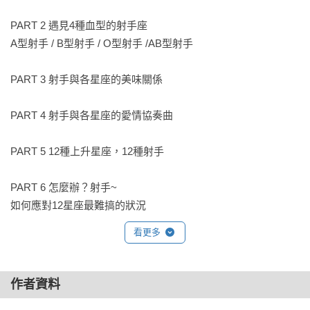
自己；喜歡畫大餅、說大話，八字都還沒有一撇的時候就敲鑼
PART 2 遇見4種血型的射手座

打鼓，急著昭告天下，讓人感覺不夠穩重成熟，只有躍躍欲試
A型射手 / B型射手 / O型射手 /AB型射手

的心，卻沒有執行的實力。

PART 3 射手與各星座的美味關係

11月23日

對於事情的發展總是過於理想化，對於未來的可能性總是太樂
PART 4 射手與各星座的愛情協奏曲

觀，以致於常常在準備不足的狀況下就出征打仗，失敗率當然
居高不下；誠懇正直、熱切坦率，擁有討人喜歡的性格，雖然
PART 5 12種上升星座，12種射手

偶爾會因為粗枝大葉而惹出一些麻煩，但不影響印象分數，反
倒讓人覺得真誠可愛。

PART 6 怎麼辦？射手~

如何應對12星座最難搞的狀況
11月24日

酷愛旅遊的奔放自由，品嚐哲學的深奧意涵，感受朋友的真切
看更多
熱情，人生觀比誰都要豁達，好像幸運之神隨身而侍，極少有
悲傷痛苦的時刻；沒耐心，面對壓力時易顯得煩躁，對於倫常
道德、秩序規則、責任承擔等世俗標準不以為然，認為自己的
作者資料
風格才是王道。
