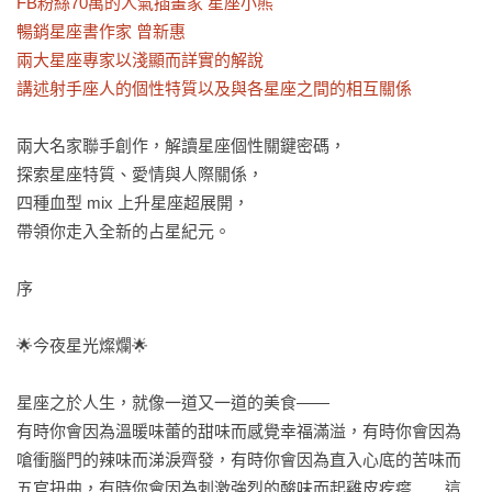
FB粉絲70萬的人氣插畫家 星座小熊

暢銷星座書作家 曾新惠

兩大星座專家以淺顯而詳實的解說

講述射手座人的個性特質以及與各星座之間的相互關係
兩大名家聯手創作，解讀星座個性關鍵密碼，

探索星座特質、愛情與人際關係，

四種血型 mix 上升星座超展開，

帶領你走入全新的占星紀元。

序

🌟今夜星光燦爛🌟

星座之於人生，就像一道又一道的美食——

有時你會因為溫暖味蕾的甜味而感覺幸福滿溢，有時你會因為
嗆衝腦門的辣味而涕淚齊發，有時你會因為直入心底的苦味而
五官扭曲，有時你會因為刺激強烈的酸味而起雞皮疙瘩……這