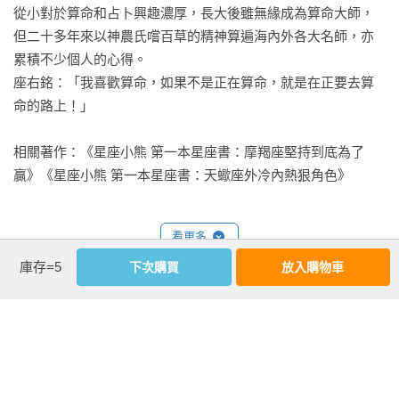
成一齣變了調的戲碼；有用不完的精力，喜歡運動和旅行，熱
從小對於算命和占卜興趣濃厚，長大後雖無緣成為算命大師，
情有勁。

但二十多年來以神農氏嚐百草的精神算遍海內外各大名師，亦
累積不少個人的心得。

11月28日

座右銘：「我喜歡算命，如果不是正在算命，就是在正要去算
自尊心很強，聽到別人的批評或斥責時，表面上不以為意，其
命的路上！」

實內心受傷頗重；人生路上遇到貴人的機會很多，每每眼看幾
乎已到回天乏術的境地，千鈞一髮之際，卻又起死回生，際遇
相關著作：《星座小熊 第一本星座書：摩羯座堅持到底為了
令人嘖嘖稱奇。

贏》《星座小熊 第一本星座書：天蠍座外冷內熱狠角色》
11月29日

喜歡無邊無界的自在感，只要有一絲限制的意味就會立刻逃
看更多
開，愛現、敢秀，開朗熱情，多才多藝，能為大家帶來歡樂；
庫存=5
下次購買
放入購物車
毅力不足，決心不夠，在職場上容易給人虎頭蛇尾、不負責
基本資料
任、言行不一的印象。

作者：
星座小熊
、
曾新惠
11月30日

出版社：
布克文化
貪玩的意圖十分明顯，不切實際，滿腦子想的不是如何做少玩
城邦書號：1BE339

多，就是各種走捷徑的方法，做事不夠腳踏實地，讓人無法委