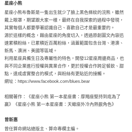
星座小熊 
11月25日

星座小熊布魯斯是一隻出生就少了臉上黑色條紋的浣熊，雖然
很害怕停滯、落後，那感覺就像生命變成一灘不流動、漸漸發
戴上眼罩，期望跟大家一樣，最終在自我探索的過程中發現，
臭的死水，一定要不斷地感受各種截然不同的氣氛，才能活化
其實每個人都要學著認識自己、喜歡自己才是最重要的。

心靈，感到滿足；想的和說的不協調、說的和做的有距離，應
源於這樣的概念，藉由星座的角度切入，透過原創圖文內容迅
加強個人的整合能力。

速累積粉絲，已累積近百萬粉絲，涵蓋範圍包含台灣、港澳、
新馬、澳洲、美國等區域。

11月26日

利用星座具備生日及專屬性的特色，開發12星座周邊商品，也
只會往前看，不會往後看，受過的教訓很快就忘得一乾二淨，
與不同企業進行授權與異業合作，更於授權合作跨足餐飲、甜
自省能力弱，所以總是在相同的地方跌倒，甚至連跌的姿勢都
點，達成虛實整合的模式，與粉絲有更貼近的接觸。

一樣，真是令人覺得沒輒；自然坦蕩，不拘小節，無論遇到什
網址：https://www.facebook.com/blues.bear

麼類型的人、場合或環境，都能立刻完全投入，而且毫無隔
閡，簡直神乎奇技。

相關著作：《星座小熊 第一本星座書：摩羯座堅持到底為了
贏》《星座小熊 第一本星座書：天蠍座外冷內熱狠角色》

11月27日

表達時的渲染力很強，能在最短時間吸引眾人的注意力，但是
曾新惠 
說多了便流於誇張不實，久而久之，說服力降至最低，反而變
曾任算命網站總版主、算命專欄主編。
