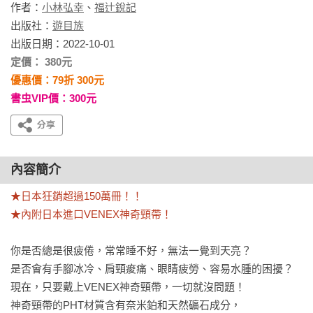
作者：
小林弘幸
、
福辻銳記
出版社：
遊目族
出版日期：2022-10-01
定價： 380元
優惠價：79折 300元
書虫VIP價：300元
內容簡介
★日本狂銷超過150萬冊！！

★內附日本進口VENEX神奇頸帶！
你是否總是很疲倦，常常睡不好，無法一覺到天亮？

是否會有手腳冰冷、肩頸痠痛、眼睛疲勞、容易水腫的困擾？

現在，只要戴上VENEX神奇頸帶，一切就沒問題！

神奇頸帶的PHT材質含有奈米鉑和天然礦石成分，
