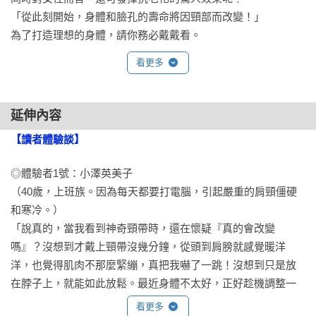
「從此刻開始，身體和臉孔的壽命將因頸部而改變！」

為了打造理想的身體，請你務必戴戴看。
看更多
延伸內容
【讀者體驗談】
◎體驗者1號：小澤英美子

（40歲，上班族。因為每天都要打電腦，引起嚴重的肩頸僵硬
和寒冷。）

「說真的，當我看到神奇頸帶時，還在懷疑『真的會改變
嗎』？沒想到才戴上頸帶沒幾分鐘，從頭到肩膀就感覺暖洋
洋，也覺得肌肉不那麼緊繃，真把我嚇了一跳！沒想到只是放
在脖子上，就能如此放鬆。最近身體不太好，正好趁機調整一
下。」

看更多