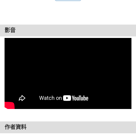
◎體驗者2號：滝澤圭一

（24歲，上班族。是個追著數字跑的業務員，疲勞累積中。）

「乍看之下神奇頸帶挺薄的，沒想到戴上之後，脖子感覺格外
影音
溫暖。不過是戴著休息二十分鐘，上午累積的疲勞就能消除。
能夠隨時隨地使用，真是太方便了。」

◎體驗者3號：吉田光宏

（52歲，上班族。電腦作業員，肩頸十分疲勞。）

「原本我的頭部和眼睛經常很疲倦，迷濛的感覺怎麼樣都去不
掉。神奇頸帶不會給你壓迫感，輕輕的觸感很舒服。戴上去之
後心情完全放鬆，非常開心，連上班時也想繼續戴。」

◎體驗者4號：右近美佳

（42歲，家庭主婦。頸部僵硬到幾乎無法轉動。）

「神奇頸帶的觸感非常好，而且讓我的身體暖烘烘。我平常睡
作者資料
覺時，一點聲響就會被吵醒，戴上神奇頸帶之後，睡得很熟，
細小的聲音完全聽不到。平常我會介意脖子上圍著什麼東西，