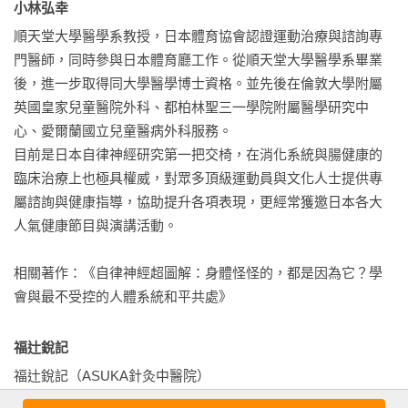
小林弘幸
但是神奇頸帶的材質，輕柔到讓我完全沒感覺。肩頸放鬆到讓
順天堂大學醫學系教授，日本體育協會認證運動治療與諮詢專
我嚇一跳。」

門醫師，同時參與日本體育廳工作。從順天堂大學醫學系畢業
後，進一步取得同大學醫學博士資格。並先後在倫敦大學附屬
◎體驗者5號：內田朋惠

英國皇家兒童醫院外科、都柏林聖三一學院附屬醫學研究中
（40歲，上班族。脖子很怕冷，一直都圍圍巾。）

心、愛爾蘭國立兒童醫病外科服務。

「冬天我原本就常會圍圍巾。神奇頸帶不像一般圍巾感覺扎扎
目前是日本自律神經研究第一把交椅，在消化系統與腸健康的
的，內側十分溫暖。坐新幹線旅行時戴著睡覺，一定可以睡
臨床治療上也極具權威，對眾多頂級運動員與文化人士提供專
著。很想讓我家的小孩也使用。」

屬諮詢與健康指導，協助提升各項表現，更經常獲邀日本各大
人氣健康節目與演講活動。

【名人見證】
相關著作：《自律神經超圖解：身體怪怪的，都是因為它？學
不了解神奇頸帶好處的人損失大了！
會與最不受控的人體系統和平共處》
見證人：棚橋弘至先生（職業摔角選手）

隸屬新日本職業摔角公司。大學時代開始摔角，1999年進入新
福辻銳記
日本，2011年成為第56代IWGP重量級冠軍，且在一年內贏得十
一次防衛戰，達成前人未有的輝煌紀錄。是大家公認的「百中
福辻銳記（ASUKA針灸中醫院）

選一的天才」。

畢業於東洋針灸專門學校，現任ASUKA針灸治療院院長，也是