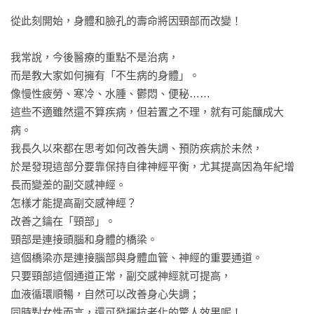
和天然礦石成分，能產生微弱電磁波及遠紅外線，活絡副交感
神經，促進血液循環、幫助放鬆肌肉，讓你一覺到天亮，醒來
從此刻開始，身體和臉孔的壽命將因頸部而改變！

之後神清氣爽，疲勞通通都不見！

我常說，今後醫療的重點不是治病，

本書特色：

而是教大家如何擁有「不生病的身體」。

★日本狂銷超過150萬冊，獨家海外授權！

像慢性疲勞、寒冷、水腫、鬱悶、便秘……

★隨書附贈日本進口神奇頸帶，特殊PHT高科技材質榮獲 ISPO
這些不適雖然還不算疾病，但若置之不理，就有可能釀成大
金獎！

病。

★神奇頸帶輕巧好攜帶，隨時隨地「只要戴著」就能幫助放
我長久以來都在思考如何改善失調、預防疾病於未然，

鬆！經得起摩擦和汗水，水洗過後依然效果持久！

於是發現這部分要靠保持自律神經平衡，尤其提高因為年紀增
★不只頸部，全身都能使用！書中完整收錄所有使用方法！

長而變差的副交感神經。

★日本針灸名醫福辻銳記，為忙碌的現代人量身打造6個「趁熟
怎樣才能提高副交感神經？

睡時消除疲勞」提案、3個「立即放鬆身體」動作，以及7種
改善之鑰在「頸部」。

「活絡副交感神經」體操，搭配神奇頸帶，讓您輕鬆消除疲
頸部是連接頭腦和身體的橋梁。

勞，活力滿滿！
這個橋梁亦是連接腦部與身體血管、神經的重要通道。

只要頸部這個通道正常，副交感神經就可提高，

血液循環順暢，自然可以改善身心失調；

同時對女性而言，還可發揮抗老化的驚人效果呢！
