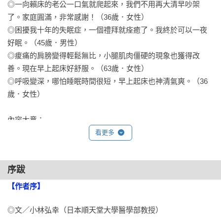
◎一向賴床的老公一口氣就爬起來，我們不用再大清早吵架
了。家庭圓滿，非常感謝！（36歲．女性）

◎困擾我十年的失眠症，一個禮拜就痊癒了。我終於可以一夜
好眠。（45歲．男性）

◎痠痛的肩膀變得輕鬆無比，小腿肌肉僵硬的現象也獲得改
善。現在早上起床好舒服。（63歲．女性）

◎呼吸變深，哪怕睡眠時間很短，早上起床也神清氣爽。（36
歲．女性）

內容大意：

忙碌、壓力大的生活節奏，使許多人深受慢性疲勞所苦，而疲
看更多
勞正是生病的前兆！其實，疲勞堆積是由於自律神經不平衡，
負責衝刺和完成任務的交感神經過於亢奮，而負責修復和細胞
序跋
再生的副交感神經過於低迷，無法有效放鬆和修復身體。因
此，消除疲勞的關鍵就在於提高副交感神經！而頸部則是副交
【作者序】
感神經聚集的重要部位，只要戴上VENEX公司、神奈川縣、日
本東海大學共同研發的高科技頸帶，特殊PHT材質含有奈米鉑
◎文／小林弘幸（日本順天堂大學醫學部教授）
