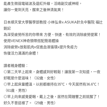
能產生微弱電磁波及遠紅外線，活絡副交感神經，

讓你一覺到天亮，醒來之後神清氣爽！

日本順天堂大學醫學部教授 小林弘幸x ASUKA針灸中醫院 福辻
銳記

為深受疲勞所苦的你帶來 方便、快速、有效的消除疲勞提案！

使用VENEX神奇頸帶搭配簡易體操

消除疲勞x放鬆肌肉x促進血液循環x提升免疫力

恢復活力滿滿的身體！

讀者親身體驗：

◎第二天早上起來，身體感到好輕鬆！讓我第一次知道，一夜
好眠是什麼滋味！（32歲．女性）

◎早上起床量體溫，以前都維持在35℃，今天居然有36.6℃！
（61歲．男性）

◎早上向來感覺愛睏，戴上之後，居然在鬧鐘響之前就醒了！
好久不曾這樣了。（29歲．男性）
