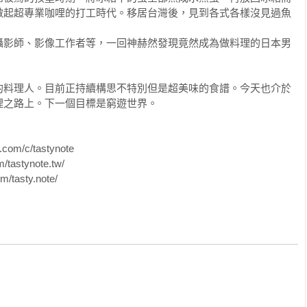
做起超專業咖哩的打工時代。移居台灣後，見到各式各樣沒見過魚
，感覺興奮又刺激。即使看了包裝跟品名，還是無法想像味道，
攝影師、影像工作者等，一回神赫然發現竟然成為做料理的日本男
買回家後發現味道竟然不錯，那種感覺就好像中彩券一樣的感
的料理人。目前正持續構思不特別但是超美味的食譜。今天也介於
子也有。就是因為這些體驗加起來才讓樂趣加倍啊！

之路上。下一個目標是窮遊世界。

味。當然外食吃到美味料理也是日常生活的幸福之一。但還是在
歡的東西圍繞，吃著自己喜歡的美味料理，那一瞬間真的無人能
om/c/tastynote

tastynote.tw/

m/tasty.note/
多又要出門去超市探索美味的調味料與食材了。