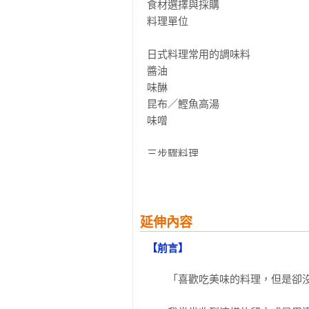
【5步驟】牛肉料理、豬肉料理、雞肉
食材選擇與採購 

【快速甜點】5道超快速完成的簡易
料理單位 

【特輯】日式名物：大阪燒與章魚燒 
【附錄】新手Ｑ&Ａ

日式料理常用的調味料

醬油 

TASTY NOTE&日式料理小知識

味醂 

「時雨煮」的說法從何而來？「白蘿
昆布／鰹魚高湯 

味噌 

【好美味推薦】（依姓名筆劃排序）
《超簡單氣炸烤箱料理110》作者／
三步驟料理

萬秀洗衣店主理人／張瑞夫

小菜

《媽媽便當店》作者／蘇菲
日式溏心滷蛋 

蔥鹽醬小黃瓜冷奴 

醬炒甜不辣豆芽 

延伸內容
通心粉沙拉 

【前言】
百菇味噌美奶滋沙拉 

　　「喜歡吃美味的料理，但是卻沒
主食

鮪魚美乃滋麵包 
