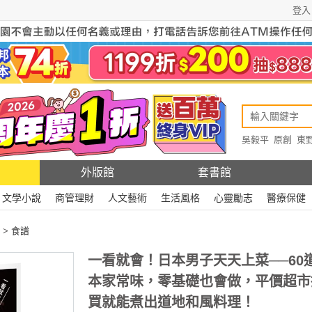
登入
吳毅平
原創
東
原創
Rewire
外版館
套書館
文學小說
商管理財
人文藝術
生活風格
心靈勵志
醫療保健
>
食譜
一看就會！日本男子天天上菜──60
本家常味，零基礎也會做，平價超市
買就能煮出道地和風料理！