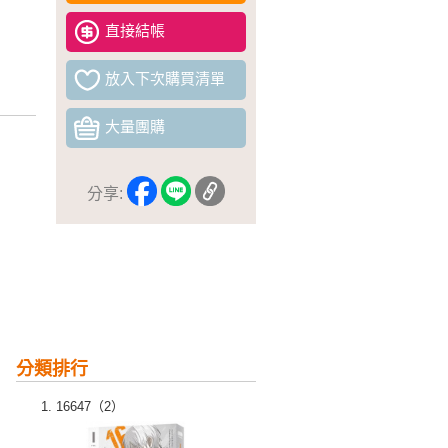
直接結帳
放入下次購買清單
大量團購
分享:
分類排行
16647（2）