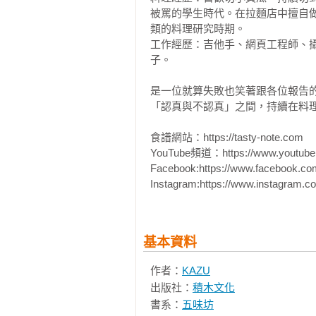
韭菜蒸燒豬肉 

被罵的學生時代。在拉麵店中擅自
類的料理研究時期。

　　逛外國超市就像去迪士尼一樣
雞肉料理

工作經歷：吉他手、網頁工程師、
「但是照片看起來很讚」那買吧！
照燒雞腿蘿蔔煮 

子。

動。

燉煮蘿蔔泥雞肉 

雞腿肉炒茄子 

是一位就算失敗也笑著跟各位報告
　　當然「這味道我不行」的失敗例
蜂蜜芥末烤雞翅 

「認真與不認真」之間，持續在料理
生薑雞湯 

　　這樣日常的快樂增添了生活趣
食譜網站：https://tasty-note.com

雞肉蔥鹽丼 

家這樣令人安心的空間，被自己喜
YouTube頻道：https://www.youtube.c
日式雞翅咖哩 

敵！

Facebook:https://www.facebook.com/
蒜香醬燒雞肉 

Instagram:https://www.instagram.co
雞柳胡麻沙拉 

　　為了這樣幸福的瞬間，我差不
甘辛燒雞翅 

基本資料
蔬食料理

豆腐燴白菜 

作者：
KAZU
金平牛蒡 

出版社：
積木文化
納豆秋葵蕎麥麵 

書系：
五味坊
北海道芋餅 
