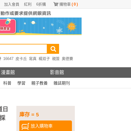
加入會員
紅利
6折購
購物車
(
0
)
野
16647
皮卡丘
寫真
楊双子
親簽
奧德賽
漫畫館
影音館
科普
學習
親子教養
雜誌期刊
道日
庫存 = 5
採
放入購物車