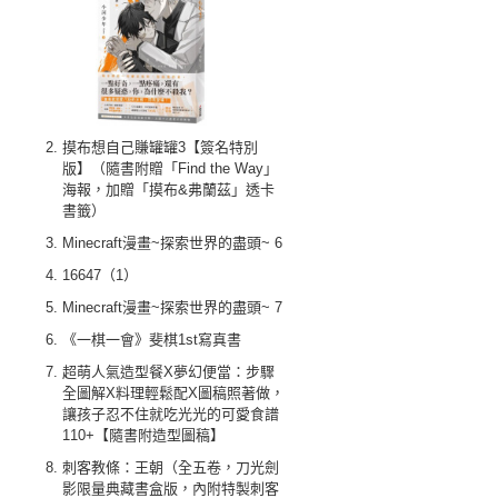
摸布想自己賺罐罐3【簽名特別
版】（隨書附贈「Find the Way」
海報，加贈「摸布&弗蘭茲」透卡
書籤）
Minecraft漫畫~探索世界的盡頭~ 6
16647（1）
Minecraft漫畫~探索世界的盡頭~ 7
《一棋一會》斐棋1st寫真書
超萌人氣造型餐X夢幻便當：步驟
全圖解X料理輕鬆配X圖稿照著做，
讓孩子忍不住就吃光光的可愛食譜
110+【隨書附造型圖稿】
刺客教條：王朝（全五卷，刀光劍
影限量典藏書盒版，內附特製刺客