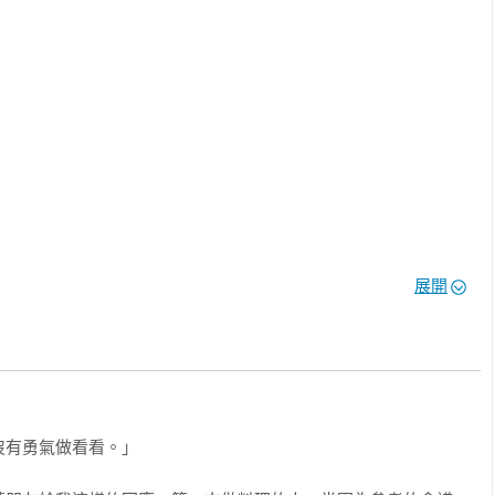
料理、蔬食料理各10道。

甜點。

& 日式點心：醬油糰子

蔔」如何快速預先加熱？提供你不可不知的經驗與小技巧。



宅宅太太

展開
有勇氣做看看。」
