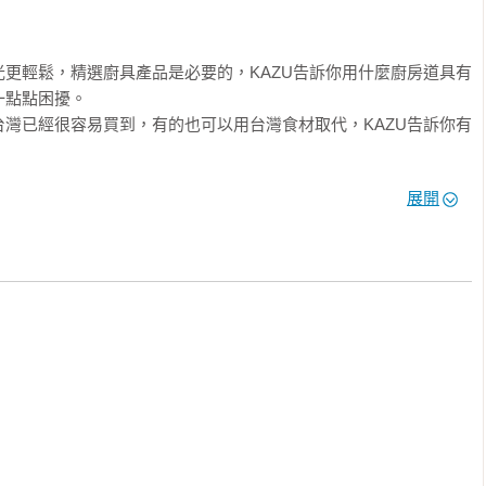
更輕鬆，精選廚具產品是必要的，KAZU告訴你用什麼廚房道具有
點點困擾。

灣已經很容易買到，有的也可以用台灣食材取代，KAZU告訴你有
展開
麼是「薄口醬油」？口味上有何不同？在台灣可用什麼取代？「鰹
」有何不同？該選擇那一種？

「高湯」是什麼？KAZU再偷偷教你一款非常簡易美味的昆布高湯
不同，有各式各樣的味道，大家心裡一定有「用什麼味噌比較適