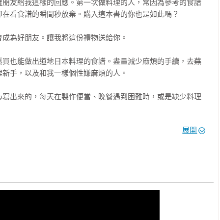
遭朋友給我這樣的回應。第一次做料理的人，常因為參考的食譜
在看食譜的瞬間秒放棄。購入這本書的你也是如此嗎？

成為好朋友。讓我將這份禮物送給你。

鬆買也能做出道地日本料理的食譜。盡量減少麻煩的手續，去蕪
新手，以及和我一樣個性嫌麻煩的人。

心寫出來的，每天在製作便當、晚餐遇到困難時，或是缺少料理
展開
常聽到日本朋友之間會說「連基本的一些調味料都買不到」、「只