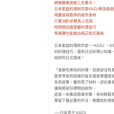
網路觀看突破三百萬次，

日本家庭料理研究家KAZU專為廚藝
用最容易取得的超市食材

只要3或5步驟馬上完成

短時間迅速掌握料理技巧

零基礎也能做出純正和式風味
日本家庭料理研究家──KAZU 
的料理技巧，還有日式料理小知識
純粹的日式風味！

「喜歡吃美味的料理，但是卻沒有勇
我常常收到這樣的留言或是周遭朋
多而放棄，雖然買了材料，卻在看
讓我將這份禮物送給你。

這是一本集結簡單步驟、食材輕鬆
菁留下最必要的作法，推薦給料理新
──日本男子 KAZU
