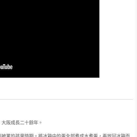
再度搬回台灣，很驚奇的發現「XX已經有賣了？！」在這短短數年
即使台灣與日本其實很近，但依然讓我感到驚喜，也讓我在台灣
然日本的食材比重會較多，也因為在台灣住的關係，我接觸到了
並嘗試去使用。例如原本不太喜歡的香菜及八角，我現在反而很
多時間與台灣食材相處，活用並繼續分享美味的食譜。對了，我
了，我很想偷偷問他配方。想先挑戰做美味的炸雞。阿，還有麻
大阪成長二十餘年。

還因為太興奮，然後被罵「你好吵」。每次只要發現沒看過的食
。對我來說，這就像買新遊戲一樣令人感到開心。

到被罵的孩童時期。將冰箱中的蛋全部煮成水煮蛋，再放回冰箱而