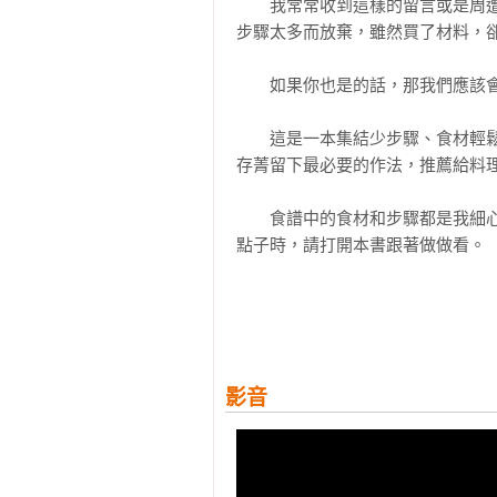
　　我常常收到這樣的留言或是周
奶油焗烤吐司 

步驟太多而放棄，雖然買了材料，卻
鮪魚沙拉義大利麵

熱狗麵包捲 

　　如果你也是的話，那我們應該會
鮭魚高湯茶泡飯 

鮭魚西京燒 

　　這是一本集結少步驟、食材輕
豚丼 

存菁留下最必要的作法，推薦給料理
五目炊飯 

蟹玉 

　　食譜中的食材和步驟都是我細
日式炒烏龍 

點子時，請打開本書跟著做做看。

【特輯】

日式名物：大阪燒與章魚燒 

　　【KAZU雜記1】

五步驟料理

　　想用更多時間與台灣食材相處

牛肉料理

影音
牛肉咖哩 

　　2014年來台留學的時候，常
日式風味炒牛肉 

能從日本帶過來」這樣的話題。

牛肉蘿蔔泥拌烏龍 

油豆腐炒牛肉 
