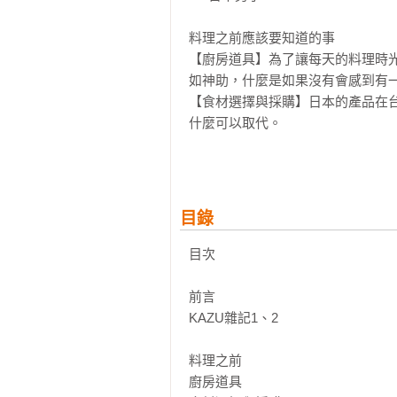
料理之前應該要知道的事

【廚房道具】為了讓每天的料理時光
如神助，什麼是如果沒有會感到有一
【食材選擇與採購】日本的產品在台
什麼可以取代。

日式料理神隊友

【醬油】什麼是「濃口醬油」？什
魚醬油」是不是醬油？

目錄
【味醂】「味醂」和「味醂風調味料
【昆布／鰹魚高湯】日本人最常用的
目次

作法！

【味噌】味噌在全日本，隨著產地
前言 

合？」的疑問吧！

KAZU雜記1、2 

料理總整理

料理之前

【3步驟】5道小菜及10道主菜。

廚房道具 
