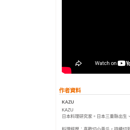
　　之後回日本一陣子，2020年
味噌牛肉時雨煮 

間，日本的產品在台灣廣為流通，
紅酒牛肉燴飯 

做日本料理幾乎沒有任何障礙。

奶油醬燒百菇牛肉 

牛肉牛蒡生薑煮 

　　說到日本的家庭料理，理所當
韓式牛肉雜菜冬粉 

很多日本沒見過的食材或調味料，
牛肉油豆腐日式拌飯 

喜歡呢！

豬肉料理

　　今後我的目標之一是：想用更
千層白菜豬肉鍋 

家附近炸雞店賣的炸雞真是太好吃
豬五花蘿蔔味噌湯 

辣燙！

韓式泡菜鐵板燒 

黑胡椒鹽燒豬肉 

作者資料
豬肉燴娃娃菜 

　　【KAZU雜記2】

大蒜豬肉丼 

KAZU 
照燒油豆腐豬肉捲 

　　我最喜歡超市了！

KAZU

簡易沖繩角煮 

日本料理研究家。日本三重縣出生、
延伸料理：沖繩麵 

　　從小我就很喜歡逛超市，有時
豬絞肉乾咖哩 

材跟調味料，就會想買回家品嚐看看
料理經歷：喜歡切小黃瓜，持續切