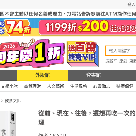
登入
吳毅平
原創
東
原創
Rewire
外版館
套書館
文學小說
商管理財
人文藝術
生活風格
心靈勵志
醫療保健
>
飲食文化
從前、現在、往後，還想再吃一次的
理
作者：
KAZU