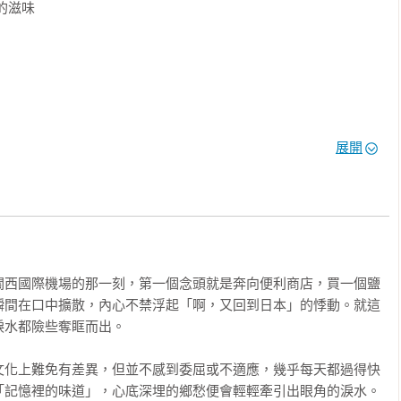
的滋味

展開
之味

關西國際機場的那一刻，第一個念頭就是奔向便利商店，買一個鹽
瞬間在口中擴散，內心不禁浮起「啊，又回到日本」的悸動。就這
水都險些奪眶而出。

文化上難免有差異，但並不感到委屈或不適應，幾乎每天都過得快
「記憶裡的味道」，心底深埋的鄉愁便會輕輕牽引出眼角的淚水。