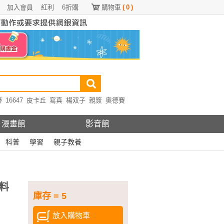
加入會員
紅利
6折購
購物車
(
0
)
野
16647
皮卡丘
寫真
楊双子
親簽
奧德賽
漫畫館
影音館
科普
學習
親子教養
料
庫存 = 5
放入購物車