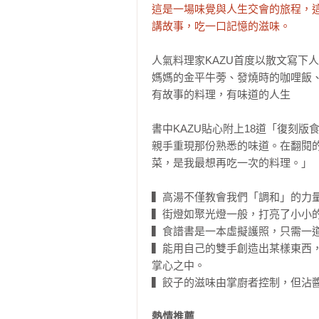
這是一場味覺與人生交會的旅程，這
講故事，吃一口記憶的滋味。
人氣料理家KAZU首度以散文寫下
媽媽的金平牛蒡、發燒時的咖哩飯
有故事的料理，有味道的人生

書中KAZU貼心附上18道「復刻
親手重現那份熟悉的味道。在翻閱
菜，是我最想再吃一次的料理。」

▍高湯不僅教會我們「調和」的力量
▍街燈如聚光燈一般，打亮了小小的
▍食譜書是一本虛擬護照，只需一道
▍能用自己的雙手創造出某樣東西
掌心之中。

▍餃子的滋味由掌廚者控制，但沾醬
熱情推薦