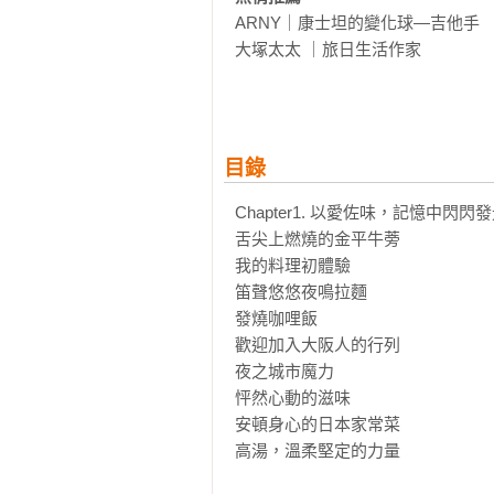
ARNY｜康士坦的變化球—吉他手

大塚太太 ｜旅日生活作家

風田 ｜新生代主持人&演員

漫才少爺 ｜漫才師

蔣偉文 ｜中廣蔣公廚房 金鐘主持人

葉怡蘭 ｜飲食生活作家‧《Yilan
目錄
劉秝緁 ｜作家

韓良憶 ｜作家／廣播主持人

Chapter1. 以愛佐味，記憶中閃閃
（依首字筆畫順序排序）
舌尖上燃燒的金平牛蒡

我的料理初體驗

笛聲悠悠夜鳴拉麵

發燒咖哩飯

歡迎加入大阪人的行列          

夜之城市魔力                    

怦然心動的滋味               

安頓身心的日本家常菜

高湯，溫柔堅定的力量
