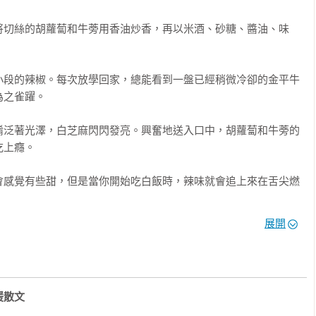
的歲月，記錄下那些與各種食物相遇、錯過和被感動的片段。希望
將切絲的胡蘿蔔和牛蒡用香油炒香，再以米酒、砂糖、醬油、味
理有更深一層的認識，進而產生興趣。

析或飲食理論，大家翻開這本書的時候，請隨性一點，輕鬆翻閱就
小段的辣椒。每次放學回家，總能看到一盤已經稍微冷卻的金平牛
的「食之回憶」重疊在一起，或許就在那一刻，你也找回自己心中
之雀躍。

餚泛著光澤，白芝麻閃閃發亮。興奮地送入口中，胡蘿蔔和牛蒡的
上癮。

會感覺有些甜，但是當你開始吃白飯時，辣味就會追上來在舌尖燃
展開


毫不留情在舌頭上燃起熊熊烈焰。

暖散文
有金平牛蒡的日子，我都會開心地多吃好幾碗白飯。
