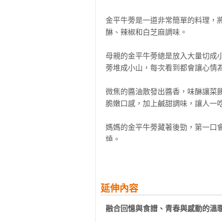
我在這本書裡，回首自己半生走過
金平牛蒡是一道非常簡單的料理，
讀者透過這些日常片段，能對日本料
醂、辣椒和白芝麻調味。

在書中，我並沒有寫什麼深奧的分
母親的金平牛蒡總是放入大量切成
好。如果能在閱讀的同時，與自己
蒡堆成小山，每次看到都會讓心情為
獨一無二的味道。
微焦的醬油散發出醬香，味醂讓菜
脆嫩口感，加上鹹甜調味，讓人一吃
媽媽的金平牛蒡藏著後勁，第一口
燒。

好辣！

太辣了！

即使喝水或吃飯也無法消除的辣味！
延伸內容
這不是小學生可以接受的辣度，辣椒
融合回憶與食譜、青春與感動的溫
但就是這種味道讓人無法抗拒。每當