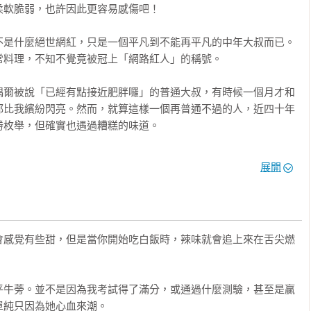
軟脆弱，也許因此更容易感傷吧！

不是什麼絕世網紅，只是一個平凡到不能再平凡的中年大叔而已。
料理，不知不覺竟被冠上「網路紅人」的稱號。

偶爾被說「已經有點接近肥胖囉」的普通大叔，有時候一個月才和
都比我繽紛閃亮。然而，就算這樣一個再普通不過的人，近四十年
枚舉，但確實也遇過糟糕的味道。

一星評價，也曾在意見調查表上寫下「不好吃」的評語，結果店家
展開
裡不好吃？說！」

好吃！」「我不喜歡！」「真的就是不好吃！」然後電話被對方掛
。

會感覺有些甜，但是當你開始吃白飯時，辣味就會追上來在舌尖燃
一空，跟對方大吵一架；或是在媽媽帶我去吃拉麵的時候，感到無
碗熱呼呼的蕎麥麵，竟感動到眼眶溼潤。我想，類似和食物相關的
平牛蒡。並不是因為我考試得了滿分，或通過什麼測驗，甚至是贏
純只因為她心血來潮。
