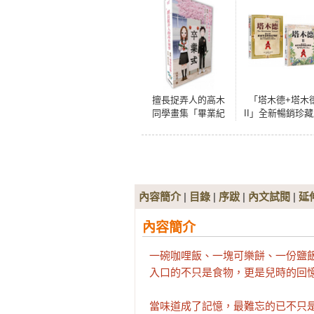
擅長捉弄人的高木
「塔木德+塔木
同學畫集「畢業紀
II」全新暢銷珍
念冊」山本崇一朗
套書(共兩冊)
彩色作品集
內容簡介
|
目錄
|
序跋
|
內文試閱
|
延
內容簡介
一碗咖哩飯、一塊可樂餅、一份鹽飯糰
入口的不只是食物，更是兒時的回憶
當味道成了記憶，最難忘的已不只是