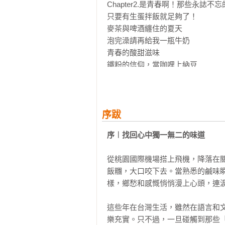
Chapter2.是青春啊！那些永誌不忘
只要有生蛋拌飯就足夠了！

麥茶與啤酒纏住的夏天

泡完澡請再給我一瓶牛奶    

青春的酸甜滋味          

鐵粉的信仰，當咖哩上納豆

深夜托盤上的明太子

不可開交的炒麵之戰       

吃下一百個漢堡之後         

牛丼是記憶中不變的存在

序跋
好吃不過餃子，多變不過沾醬

序︱找回心中獨一無二的味道
Chapter3.快樂出航，微風中的旅人
從桃園國際機場搭上飛機，降落在
讚岐烏龍麵的冒險之旅

飯糰，大口咬下去。當熟悉的鹹味
在蕎麥麵的黑湯裡品味東京

樣，鄉愁和感慨悄悄漫上心頭，連淚
只要有海苔，什麽都無所謂       

山與海的愛戀：小豆島鹽飯糰   

這些年在台灣生活，雖然在語言和
療癒情傷的北海道魷魚       

樂充實。只不過，一旦碰觸到那些
文學少女與幻之海苔