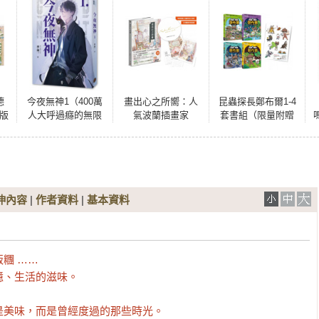
德
今夜無神1（400萬
畫出心之所嚮：人
昆蟲探長鄭布爾1-4
藏版
人大呼過癮的無限
氣波蘭插畫家
套書組（限量附贈
流小說！）
Mateusz
角色人物防水貼
Urbanowicz 的創作
紙）
備忘錄（台灣獨家
印簽扉頁＋首刷隨
書贈暖心插畫明信
片兩款）
伸內容
|
作者資料
|
基本資料
 ……

、生活的滋味。

美味，而是曾經度過的那些時光。
