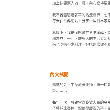
加上快要邁入四十歲，內心變得更柔
我不曾體驗過奢華的名流世界，也
每天在社群網站上分享一些日本家常
私底下，我是個略微在意膽固醇、
朋友見上一回，許多人的生活肯定
來也吃過不少料理。好吃的當然不勝
食物不符期待，生氣之餘的我寫過
打電話來質問，氣勢洶洶逼問：「哪
我忍不住激動地回答：「全部都不
內文試閱
了。過了不久之後，那家店就歇業了
媽媽的金平牛蒡藏著後勁，第一口
燒………

我曾因為家人把我想吃的咖哩偷吃
比雀躍；有時候身心俱疲，吃下一
每年一次，母親會為我做大量的金
回憶，你肯定也有不少吧！

了棒球比賽這一類值得慶祝的事，單