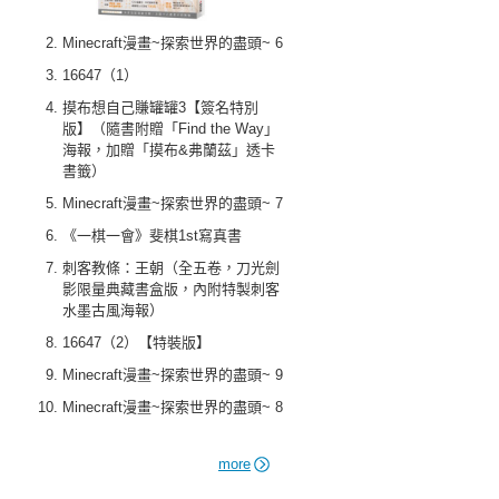
Minecraft漫畫~探索世界的盡頭~ 6
16647（1）
摸布想自己賺罐罐3【簽名特別
版】（隨書附贈「Find the Way」
海報，加贈「摸布&弗蘭茲」透卡
書籤）
Minecraft漫畫~探索世界的盡頭~ 7
《一棋一會》斐棋1st寫真書
刺客教條：王朝（全五卷，刀光劍
影限量典藏書盒版，內附特製刺客
水墨古風海報）
16647（2）【特裝版】
Minecraft漫畫~探索世界的盡頭~ 9
Minecraft漫畫~探索世界的盡頭~ 8
more