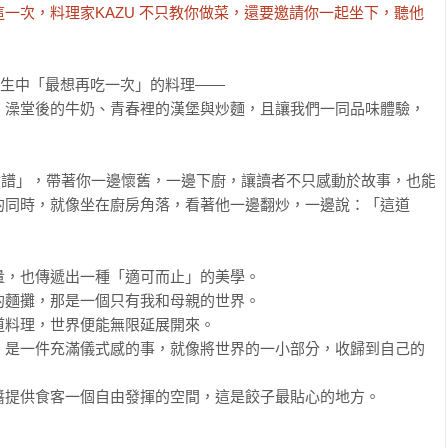
一次，料理家KAZU 不只教你做菜，還要邀請你一起坐下，聽他
人生中「最想再吃一次」的料理——

、澡堂後的牛奶、青春裡的漢堡與炒麵，且讓我們一同品味體驗，
版食譜」，帶著你一邊懷舊，一邊下廚，讓讀者不只感動於故事，也能
的同時，就像坐在廚房角落，看著他一邊翻炒，一邊說：「這道
，也傳遞出一種「適可而止」的美學。

麵攤，那是一個只有我和母親的世界。

料理，世界便能無限延展開來。 

，是一件充滿儀式感的事，就像將世界的一小部分，收歸到自己的
提供食客一個自由發揮的空間，這是餃子最貼心的地方。
