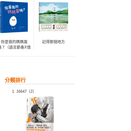
你是我的媽媽蛋
記得那個地方
嗎？（語言節奏X情
感教育X動物認知X
幼兒繪本，媲美經
典《你看到我的小
鴨嗎？》）
分類排行
16647（2）