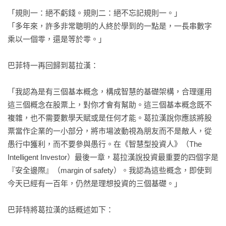
許經營授權的價值☉重視定價的力量☉發現浮存金充裕的公司
「規則一：絕不虧錢。規則二：絕不忘記規則一。」

☉學習喜愛獨占事業☉管理很重要，好公司更重要☉值得投資
「多年來，許多非常聰明的人終於學到的一點是，一長串數字
的公司☉長期投資☉當獎賞不相稱時☉繳稅無怨言☉慷慨贈與
乘以一個零，還是等於零。」

☉對於慈善捐獻的想法☉比爾暨梅琳達蓋茲基金會做了什麼？
☉巴菲特的捐獻會影響公司嗎？

巴菲特一再回歸到葛拉漢：

結語　關於巴菲特的著作

「我認為是有三個基本概念，構成智慧的基礎架構，合理運用
這三個概念在股票上，對你才會有幫助。這三個基本概念既不
附錄　波克夏與標準普爾五○○的帳面價值之比較

複雜，也不需要數學天賦或是任何才能。葛拉漢說你應該將股
票當作企業的一小部分，將市場波動視為朋友而不是敵人，從
附錄　巴菲特年度大事紀

愚行中獲利，而不要參與愚行。在《智慧型投資人》（The 
Intelligent Investor）最後一章，葛拉漢說投資最重要的四個字是
　　　☉華倫．巴菲特與波克夏海瑟威公司的傳奇事蹟

『安全邊際』（margin of safety）。我認為這些概念，即使到
今天已經有一百年，仍然是理想投資的三個基礎。」

巴菲特將葛拉漢的話概述如下：
