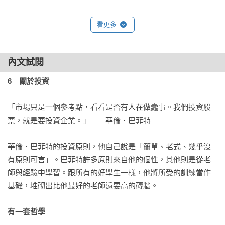
　　☉有一套哲學☉認識敵人：通貨膨脹☉班傑明．葛拉漢的
看更多
追求☉為何追隨者少？☉別管教授說什麼☉「市場先生」是僕
人，不是指導者☉不要理會市場先生的心情☉聆聽機會的呼喚
☉了解價格與價值的差異☉尋找內在的價值☉投資的雪茄頭☉
內文試閱
盈餘☉向前看，不要向後看☉規避風險☉不要投機賭博☉注意
6　關於投資
不尋常的狀況☉避免負債過高☉尋找使人驚嘆不已的交易☉要
有耐心☉為自己著想☉小心華爾街☉只買你了解的股票☉老狗
「市場只是一個參考點，看看是否有人在做蠢事。我們投資股
搜尋新市場☉中國石油公司☉擴大能力圈☉買老花眼鏡☉成為
票，就是要投資企業。」——華倫．巴菲特

調查記者☉簡單就好☉要有雄心壯志

華倫．巴菲特的投資原則，他自己說是「簡單、老式、幾乎沒
⒎　知道你在找什麼

有原則可言」。巴菲特許多原則來自他的個性，其他則是從老
師與經驗中學習。跟所有的好學生一樣，他將所受的訓練當作
　　☉不必精打細算☉提倡節儉☉設定實際的目標☉表面事實
基礎，堆砌出比他最好的老師還要高的磚牆。

☉他告訴他們，但是他們不聽☉期待改變☉波克夏小型股☉承
認錯誤☉不要吸吮大拇指☉加入航空公司☉從錯誤中學習☉買
有一套哲學
故事書的股票☉尋找優秀企業☉堅持品質☉垃圾債券☉體會特