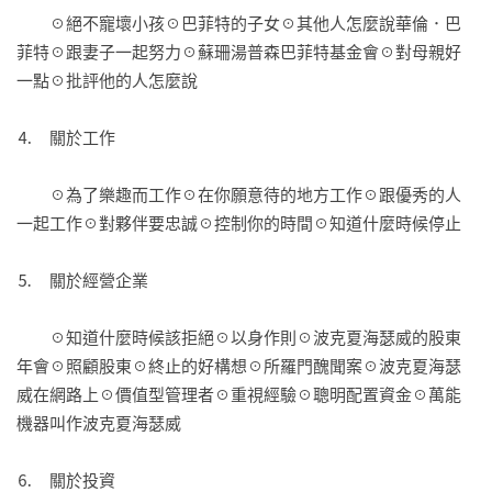
菲特的聰明機智，編成一本輕鬆易讀的書，真是造福眾人。

　　☉絕不寵壞小孩☉巴菲特的子女☉其他人怎麼說華倫．巴
——羅伯特‧海格斯壯（Robert G. Hagstrom）／李格梅森資本
菲特☉跟妻子一起努力☉蘇珊湯普森巴菲特基金會☉對母親好
管理公司（Legg Mason Capital Management）資深副總裁、
一點☉批評他的人怎麼說

《巴菲特勝券在握》（The Warren Buffett Way）作者

⒋　關於工作

想要追尋事業、投資與生活成功的人，千萬不可錯過本書，巴
菲特的聰明機智是最佳的指引。

　　☉為了樂趣而工作☉在你願意待的地方工作☉跟優秀的人
——史帝夫‧賀爾本（Steve Halpern）／
一起工作☉對夥伴要忠誠☉控制你的時間☉知道什麼時候停止

www.thestockadvisor.com編輯
⒌　關於經營企業

　　☉知道什麼時候該拒絕☉以身作則☉波克夏海瑟威的股東
年會☉照顧股東☉終止的好構想☉所羅門醜聞案☉波克夏海瑟
威在網路上☉價值型管理者☉重視經驗☉聰明配置資金☉萬能
機器叫作波克夏海瑟威

⒍　關於投資
