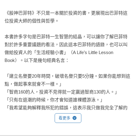
《股神巴菲特》不只是一本關於投資的書，更展現出巴菲特這
位投資大師的個性與哲學。

本書許多字句是巴菲特一生智慧的結晶，可以讓你了解巴菲特
對於許多重要議題的看法，因此這本巴菲特的語錄，也可以叫
做給投資人的「生活經驗小書」（A Life’s Little Lesson 
Book）。以下是幾句經典名言：

「建立名譽要20年時間，破壞名譽只要5分鐘。如果你能想到這
點，做起事來就會不一樣。」

「智商160的人，投資不見得就一定贏過智商130的人。」

「只有在退潮的時候，你才會知道誰裸體游泳。」

「我希望能夠解釋我所犯的錯誤，這表示我只做我完全了解的
事。」

看更多
「你應該投資即使是笨蛋都能經營的企業，因為總有一天企業
會落入笨蛋手中。」
