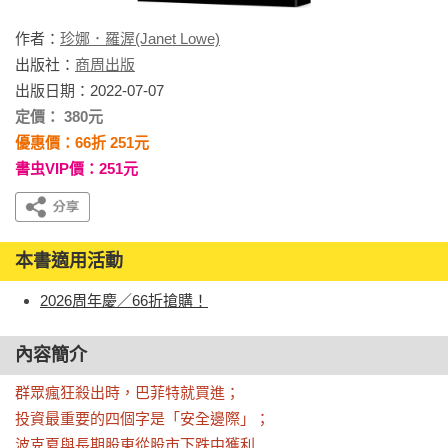
作者：
珍娜．羅渥(Janet Lowe)
出版社：
商周出版
出版日期：2022-07-07
定價： 380元
優惠價：66折 251元
書虫VIP價：251元
本書適用活動
2026周年慶／66折搶購！
內容簡介
群眾瘋狂殺出時，巴菲特就買進；

投資最重要的四個字是「安全邊際」；

波克夏與長期股東從股市下跌中獲利……