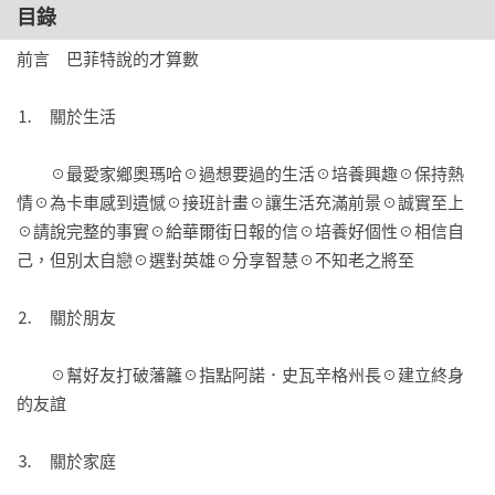
「多年來，許多非常聰明的人終於學到的一點是，一長串數字
目錄
乘以一個0，還是等於0。」

前言　巴菲特說的才算數

本書為《巴菲特開講》改版

⒈　關於生活

重量級推薦——

　　☉最愛家鄉奧瑪哈☉過想要過的生活☉培養興趣☉保持熱
情☉為卡車感到遺憾☉接班計畫☉讓生活充滿前景☉誠實至上
想要增進投資技巧的人，研究大師的做法應該有所幫助。這本
☉請說完整的事實☉給華爾街日報的信☉培養好個性☉相信自
小書道盡了巴菲特的哲學與技巧。

己，但別太自戀☉選對英雄☉分享智慧☉不知老之將至

——彼得‧林區（Peter S. Lynch）／傳奇基金經理人（富達麥
哲倫基金）

⒉　關於朋友

充滿反諷機智的常識……

　　☉幫好友打破藩籬☉指點阿諾．史瓦辛格州長☉建立終身
——約翰‧柏格（John C. Bogle）／已故先鋒集團（Vanguard 
的友誼

Group）創辦人

⒊　關於家庭

最令投資人傾倒的是巴菲特的思想與哲學。珍娜‧羅渥輯錄巴