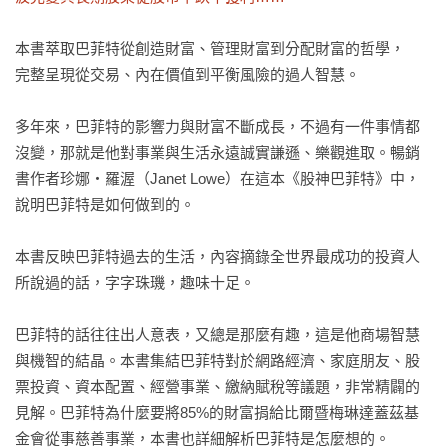
本書萃取巴菲特從創造財富、管理財富到分配財富的哲學，

完整呈現從交易、內在價值到平衡風險的過人智慧。

多年來，巴菲特的影響力與財富不斷成長，不過有一件事情都
沒變，那就是他對事業與生活永遠誠實謙遜、樂觀進取。暢銷
書作者珍娜‧羅渥（Janet Lowe）在這本《股神巴菲特》中，
說明巴菲特是如何做到的。

本書反映巴菲特過去的生活，內容摘錄全世界最成功的投資人
所說過的話，字字珠璣，趣味十足。

巴菲特的話往往出人意表，又總是那麼有趣，這是他商場智慧
與機智的結晶。本書集結巴菲特對於網路經濟、家庭朋友、股
票投資、資本配置、經營事業、繳納賦稅等議題，非常精闢的
見解。巴菲特為什麼要將85%的財富捐給比爾暨梅琳達蓋茲基
金會從事慈善事業，本書也詳細解析巴菲特是怎麼想的。
