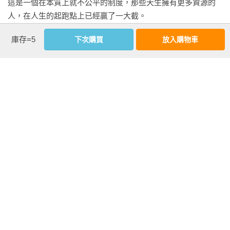
這是一個在本質上就不公平的制度，那些天生擁有更多資源的
人，在人生的起跑點上已經贏了一大截。

庫存=5
下次購買
放入購物車
對於這個本質上就不公平、不公正的制度，我們能拿它怎麼
辦？

看更多
這個嘛，辦法當然一定有。你可以遊說政府推動改革。你可以
杯葛企業。搞不好你還想發動一場革命。

作者資料
不過，問題是：改變是一個代價高昂又漫長的過程。

覺醒社畜（高偉俊、何瑞明）
要改變這個本質上不公平的制度，你必須先透過資源累積實
「覺醒社畜」（The Woke Salaryman）是本書作者何瑞明與繪
力。你要動員勞工。你自己要先得到自由。

者高偉俊經營的網站，這是一個數位優先的出版自媒體，為年
輕人與理財新手創作故事，讓個人理財這件事變得容易入門而
你很可能必須先變有錢才行。

有趣。他們的使命是幫助大家改善與金錢的關係，以實現自己
的目標，活出更有意義、更充實的人生。

這就是本書的主題。累積實力與財富，永遠改變世界。
