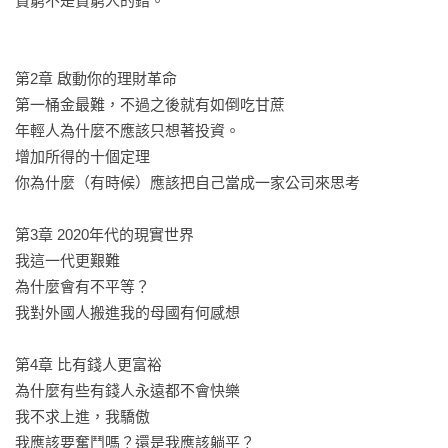
貧窮不是貧窮人的錯。

富的果實。

1.賺錢的能力。有所得才能儲蓄及投資。這是最基本的。

第2章 啟動你的理財革命

2.儲蓄的能力就是留住財富的能力。建立儲蓄財富的紀律，穩定
第一桶金最難，不過之後就有如倒吃甘蔗

地積累財富。

年輕人為什麼不應該只想著投資。

3.投資是不工作也能增長財富的關鍵。不過，投資同時也要留意
增加所得的十個定理

風險。

你為什麼（有時候）應該把自己當成一家公司來思考

4.做好防護，保護資產。保險和風險管理，做好財富的防火牆。

第3章 2020年代的現實世界

《覺醒社畜的贏家理財課》並不是典型的個人理財指南。本書
我這一代更艱難

由新加坡頂級個人理財部落格的創始人撰寫，它揭示了許多年
為什麼會有不平等？

輕人在進入金錢世界時感到的挫敗感，並向你展示如何培養在
我對外國人搬進我的母國有何感想

餘生中取得成功所必需的心態。本書以漫畫加上圖解的方式，
融合了個人理財、經濟學、社會學和心理學，創作了一本向您
第4章 比有錢人更富裕

展示財務成功之路的書。如果您準備好克服不滿，接受現實，
為什麼有些有錢人永遠都不會快樂

並努力生存，然後在當今世界茁壯成長，那麼這本書就適合
我不求上進，我驕傲

您。

我應該要奮鬥嗎？還是我應該躺平？
