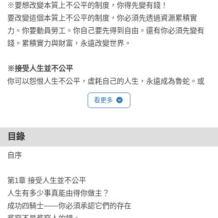
※要想改變本質上不公平的制度，你得先變有錢！

要改變這個本質上不公平的制度，你必須先透過資源累積實
力。你要動員勞工。你自己要先得到自由。還有你必須先變有
錢。累積實力與財富，永遠改變世界。

※接受人生並不公平
你可以怨恨人生不公平，虛耗自己的人生，永遠成為魯蛇。或
者，接受人生並不公平，得到情緒解脫的自由。並且開始掌控
看更多
你能掌握的事。

著眼你的價值

目錄
你做正確決策的能力

自序

開啟你的理財之旅

第1章 接受人生並不公平

※累積財富，啟動你的理財之旅
人生有多少事真能由得你做主？

累積財富的法則很簡單。不過，簡單不代表容易。

成功四騎士——你必須承認它們的存在

建立正確的理財觀念，才能幫助你穩健的讓財富成長，守住財