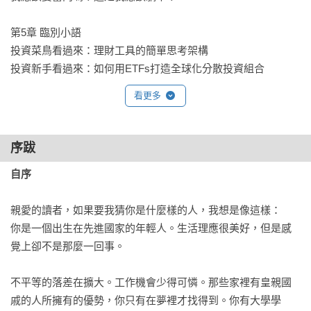
為什麼你應該買這本書：
第5章 臨別小語

★這是從幻滅青年的角度進行的導覽，這些青年覺得遊戲被操
投資菜鳥看過來：理財工具的簡單思考架構

縱了，勝利的機率對他們不利。

投資新手看過來：如何用ETFs打造全球化分散投資組合
★漫畫和插圖文章使個人理財的技術性和枯燥性變得更容易理
解和有趣。

看更多
★關於如何踏出畢業後的第一步，理財之旅的整體的步驟step 
by step。

★重點不僅在於盡可能多賺錢，而是將個人理財視為生活中的
序跋
重要策略面，然後您就可以實現自己的人生目標。

自序
對於剛開始個人理財之旅的年輕人，以及任何想要在了解資本
親愛的讀者，如果要我猜你是什麼樣的人，我想是像這樣：

主義和財富規則的同時做出更好的財務和生活選擇的人來說，
你是一個出生在先進國家的年輕人。生活理應很美好，但是感
《覺醒社畜的贏家理財課》是一本有趣且富有啟發性的讀物。
覺上卻不是那麼一回事。

不平等的落差在擴大。工作機會少得可憐。那些家裡有皇親國
戚的人所擁有的優勢，你只有在夢裡才找得到。你有大學學