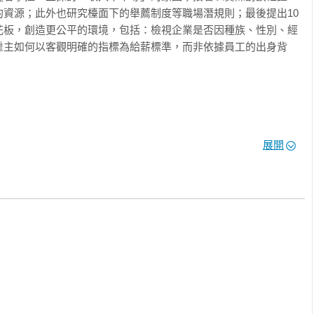
的資源；此外也研究檯面下的舉薦制度等職場潛規則；最後提出10
花板，創造更公平的環境，包括：檢視企業是否因種族、性別、經
雇主如何以客觀明確的指標為給薪標準，而非依據員工的出身背
無疑問是一本受到布迪厄啟發的最新作品，針對社會流動的討論內
展開
的迷思之真相。」

，以便於閱讀與理解的方式呈現……不但讓那些擁護唯才是用體制
於職場與社會生活中的階級偏見，也——至關重要地——提供了終
t
