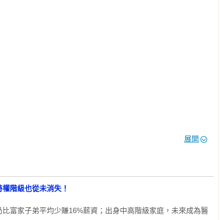
國社會流動的一本最出色的研究著作。弗里曼與勞瑞森運用精彩的
在推動職涯發展的過程中，所產生的深遠影響，而這樣的影響，在
的產業當中，竟然依舊存在。每一個認為英國是個唯才是用社會的
 Savage）

作出了重要的知識貢獻，也涉入了範圍更廣的政治辯論。」

Todd）

力往上爬的高階主管與專業人員薪資，與那些出身上流社會的人相
《他的地板是你的天花板》內的每一個人，都擁有令人稱羨的工
展開
，階級出身依舊擁有根深蒂固的影響力。」

t）

識工作的嚴謹度，提供了英國勞動力市場上階級不平等狀況的全視
特權階級也從未消失！
的階級天花板牢不可破。」

ay）

比富家子弟平均少賺16%薪資；出身中高階級家庭，未來成為醫