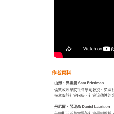
作者資料
山姆．弗里曼 Sam Friedman
倫敦政經學院社會學副教授、英國社會流動委
撰寫關於社會階級、社會流動性的文章，著有
丹尼爾．勞瑞森 Daniel Laurison
美國斯沃斯莫爾學院社會學副教授、《英國社會