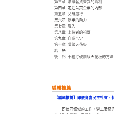
第三章  階級薪資差異的真相

「毫無疑問，這是二十年來針對英
第四章  走進菁英企業的內部

混合研究設計，追溯出了階級特權
第五章  父母銀行

當前知識經濟體制下講究高效活力
第六章  幫手的助力

人，都需要本書的醍醐灌頂。」

第七章  融入

——倫敦政經學院 麥克．薩瓦吉（Mike
第八章  上位者的視野

第九章  自我否定

「構思縝密的重要研究，為社會流動
第十章  階級天花板

——牛津大學 瑟琳娜．陶德（Selina 
結　語

後　記  十種打破階級天花板的方法

「弗里曼與勞瑞森為我們說明了努
比，是如何地同工不同酬。出現在
方法論附註

作，然而就算身處英國社會的前段班
參考資料
——紐約大學 麥克．豪特（Mike Hou
編輯推薦
「這本投下了震撼彈的著作，以鑑
【編輯推薦】即便身處民主社會，
角景象。因為特權的運作，這個市場
——劍橋大學黛安．瑞伊（Diane Re
　　即使同領域的工作，勞工階級仍