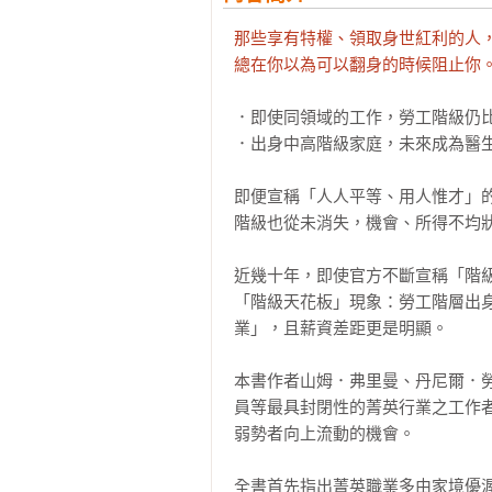
那些享有特權、領取身世紅利的人，
總在你以為可以翻身的時候阻止你
．即使同領域的工作，勞工階級仍比
．出身中高階級家庭，未來成為醫生
即便宣稱「人人平等、用人惟才」的
階級也從未消失，機會、所得不均狀
近幾十年，即使官方不斷宣稱「階
「階級天花板」現象：勞工階層出
業」，且薪資差距更是明顯。

本書作者山姆．弗里曼、丹尼爾．
員等最具封閉性的菁英行業之工作
弱勢者向上流動的機會。

全書首先指出菁英職業多由家境優