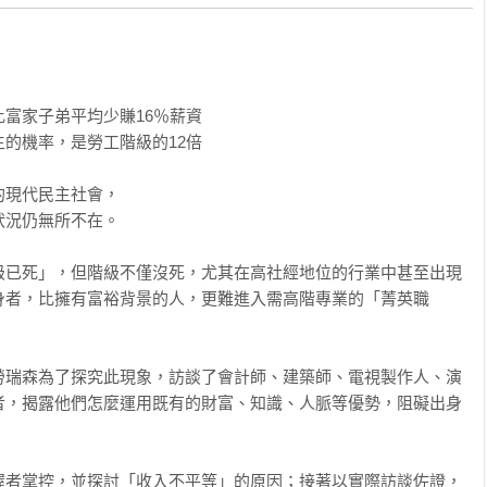


。
富家子弟平均少賺16％薪資

的機率，是勞工階級的12倍

現代民主社會，

況仍無所不在。

級已死」，但階級不僅沒死，尤其在高社經地位的行業中甚至出現
身者，比擁有富裕背景的人，更難進入需高階專業的「菁英職
勞瑞森為了探究此現象，訪談了會計師、建築師、電視製作人、演
者，揭露他們怎麼運用既有的財富、知識、人脈等優勢，阻礙出身
渥者掌控，並探討「收入不平等」的原因；接著以實際訪談佐證，