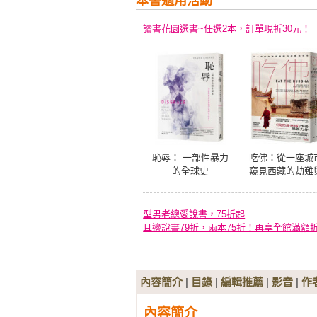
本書適用活動
讀書花園選書~任選2本，訂單現折30元！
恥辱： 一部性暴力
吃佛：從一座城
的全球史
窺見西藏的劫難
求生
型男老總愛說書，75折起
耳邊說書79折，兩本75折！再享全館滿額
內容簡介
|
目錄
|
編輯推薦
|
影音
|
作
內容簡介