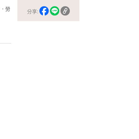
爾．勞
分享: