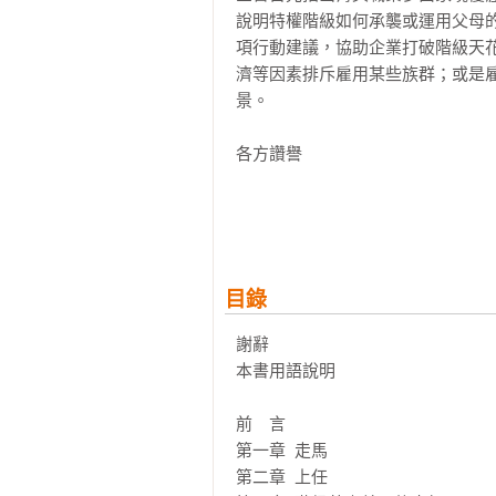
說明特權階級如何承襲或運用父母
項行動建議，協助企業打破階級天
濟等因素排斥雇用某些族群；或是
景。

各方讚譽

「一本具里程碑意義的著作……毫
容範圍最廣、挑戰尺度也最大。」

——《社會學》雜誌Sociology

目錄
「……揭開了我們以為『任人唯才』
——《國家報》the National

謝辭

本書用語說明

「彙整了大量的資料、分析與閱歷
的啦啦隊，益發難以否認始終存在
前　言

結這些狀況的方法。」

第一章  走馬

——《新人文主義者》New Humanis
第二章  上任
