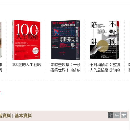
市
100歲的人生戰略
零時差攻擊：一秒
不對稱陷阱：當別
與
癱瘓世界！《紐約
人的風險變成你的
時報》記者追蹤7
風險，如何解決隱
年、訪問逾300位關
藏在生活中的不對
鍵人物，揭露21世
等困境
紀數位軍火地下產
折
業鏈的暗黑真相
者資料
|
基本資料