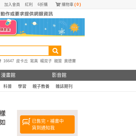
加入會員
紅利
6折購
購物車
(
0
)
野
16647
皮卡丘
寫真
楊双子
親簽
奧德賽
漫畫館
影音館
科普
學習
親子教養
雜誌期刊
樣
已售完，補書中
如
貨到通知我