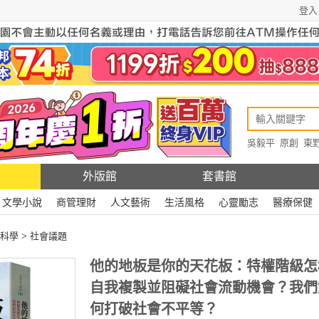
登入
吳毅平
原創
東
原創
Rewire
外版館
套書館
文學小說
商管理財
人文藝術
生活風格
心靈勵志
醫療保健
科學
>
社會議題
他的地板是你的天花板：特權階級怎
自我複製並阻礙社會流動機會？我們
何打破社會不平等？