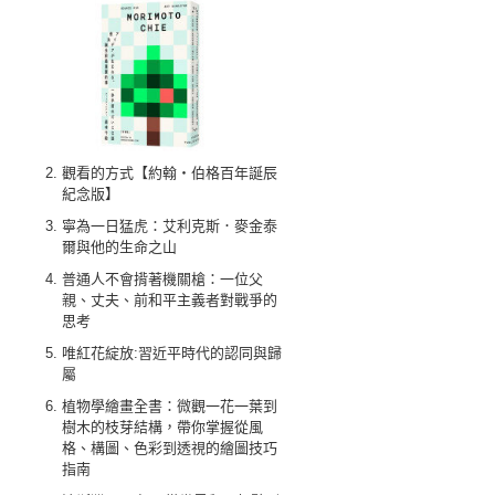
觀看的方式【約翰‧伯格百年誕辰
紀念版】
寧為一日猛虎：艾利克斯．麥金泰
爾與他的生命之山
普通人不會揹著機關槍：一位父
親、丈夫、前和平主義者對戰爭的
思考
唯紅花綻放:習近平時代的認同與歸
屬
植物學繪畫全書：微觀一花一葉到
樹木的枝芽結構，帶你掌握從風
格、構圖、色彩到透視的繪圖技巧
指南