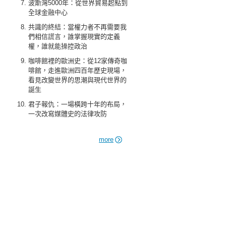
波斯灣5000年：從世界貿易起點到
全球金融中心
共識的終結：當權力者不再需要我
們相信謊言，誰掌握現實的定義
權，誰就能操控政治
咖啡館裡的歐洲史：從12家傳奇咖
啡館，走進歐洲四百年歷史現場，
看見改變世界的思潮與現代世界的
誕生
君子報仇：一場橫跨十年的布局，
一次改寫媒體史的法律攻防
more