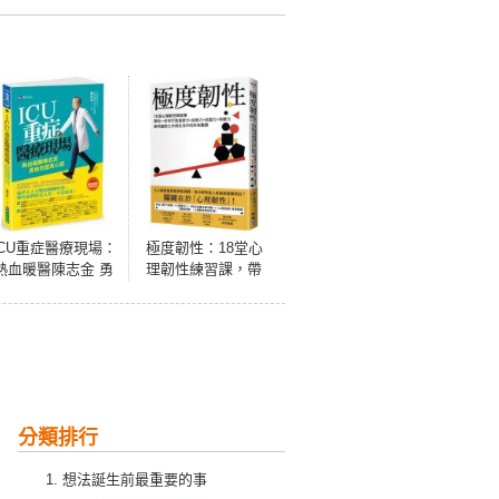
ICU重症醫療現場：
極度韌性：18堂心
熱血暖醫陳志金 勇
理韌性練習課，帶
敢而發真心話
你一步步打造復原
力+自制力+抗壓力
+持續力，泰然面對
工作與生活中的所
有難題【隨書附贈
心理韌性練習手
冊】
分類排行
想法誕生前最重要的事