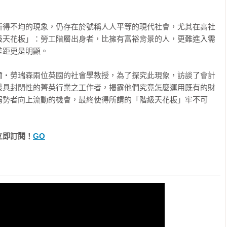
全新的角度，讓我們瞭解社會階級是如何依舊扮演著非常重要的角
所得不均的現象，仍存在於號稱人人平等的現代社會，尤其在高社
Lareau）、《不平等的童年》Unequal Childhoods作者
級天花板」：勞工階層出身者，比擁有富裕背景的人，更難進入需
距更是明顯。

爾‧勞瑞森兩位英國的社會學教授，為了探究此現象，訪談了會計
最具封閉性的菁英行業之工作者，揭露他們究竟怎麼運用既有的財
弱勢者向上流動的機會，最終使得所謂的「階級天花板」牢不可
立即訂閱！
GO