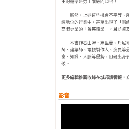
生的機率是勞工階級的12倍！

「這本引人入勝的書，提供了一個
色。深入淺出，極力推薦！」

　　顯然，上述這些機會不平等、
——賓州大學 安奈特．拉若（Annette 
經地位的行業中，甚至出現了「階
高階專業的「菁英職業」，且薪資差
　　本書作者山姆‧弗里曼、丹尼
師、建築師、電視製作人、演員等
富、知識、人脈等優勢，阻礙出身
破。 
更多編輯推薦收錄在城邦讀饗報，
影音