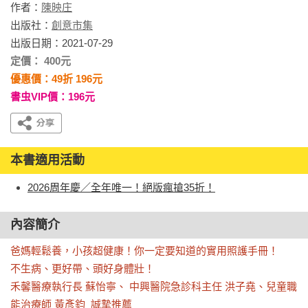
作者：
陳映庄
出版社：
創意市集
出版日期：2021-07-29
定價： 400元
優惠價：49折 196元
書虫VIP價：196元
本書適用活動
2026周年慶／全年唯一！絕版瘋搶35折！
內容簡介
爸媽輕鬆養，小孩超健康！你一定要知道的實用照護手冊！

不生病、更好帶、頭好身體壯！

禾馨醫療執行長 蘇怡寧、 中興醫院急診科主任 洪子堯、兒童職
能治療師 黃彥鈞  誠摯推薦