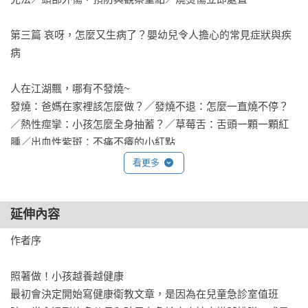
第三篇 哀呀，怎麼又生病了？嬰幼兒令人擔心的常見症狀與疾
病                                 

人在江湖飄，哪有不發燒~  

發燒：爸媽在家裡該怎麼做？／發燒不退：怎麼一直燒不停？
／熱性痙攣：小孩怎麼全身抽蓄？／草莓舌：舌頭一顆一顆紅
腫／出血性紫斑：不痛不癢的小紅點

看更多
嬰幼兒常見上呼吸道感染症

感冒：小兒常見呼吸道感染症／急性鼻竇炎：黃濃綠鼻涕流不
停！／膿痂疹：常挖鼻孔長出黃痂皮／中耳炎和中耳積水：耳
延伸內容
朵痛痛不舒服／泡疹性齒齦炎：嘴破吃東西好難受！／腸病
作者序

毒：怎麼有一顆顆小水泡？

照著做！小孩越養越健康

嬰幼兒常見下呼吸道感染症 

最初會決定開始寫健康衛教文章，是因為在兒童急診室值班
急性細支氣管炎：冬天常見嬰幼兒喘喘急症／哮吼症：咳嗽聲