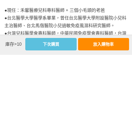
過敏進行曲／過敏？感冒？傻傻分不清楚／氣喘：天氣轉涼，
療人員也能看得懂和看得完的文章。自己開了一個粉絲專頁和
●現任：禾馨醫療兒科專科醫師 + 三個小毛頭的老爸

久咳不癒？／過敏氣喘藥物要用一輩子嗎？／過敏性鼻炎：鼻
部落格後，把文章放到網路上給大家瀏覽，很幸運的得到了許
●台北醫學大學醫學系畢業，曾任台北醫學大學附設醫院小兒科
塞，鼻水流不停／異位性皮膚炎：紅疹伴隨越來越癢／藥吃
多父母的信賴和正向回饋，這是支持我繼續寫下去的動力，也
主治醫師、台北馬偕醫院小兒過敏免疫風濕科研究醫師。

了，藥膏也擦了，為什麼異位性皮膚炎還是一直反覆發癢？／
因為您們的支持，才有今天這本書的誕生。

●台灣兒科醫學會專科醫師，中華民國免疫學會專科醫師，台灣
異膚藥膏和乳液，哪個先擦？／過敏性紫斑症：小心腎衰竭！
準備出版書的過程中，尤其感謝出版社編輯，協助我將所有的
兒童過敏免疫風濕學會專科醫師。

／血管神經性水腫：怎麼突然腫成這樣？

庫存>10
下次購買
放入購物車
資料彙整起來，也承蒙城邦出版社的各方協助，這是一次非常
●粉絲頁：陳映庄醫師的育兒資訊站
愉快的經驗，感激之意無法言喻！

第五篇 錯誤迷思大解析！

最後，希望您拿在手中的我的第一本書，能夠讓您在照顧孩子
發高燒一定要用肛門塞劑？！／點滴可以退燒？！／現代仙丹
遇到問題時，不再驚慌手足無措，也能夠幫助您在這條育兒路
看更多
益生菌迷思／小孩需要額外補充維生素嗎？／感冒、流感錯誤
上一切平安、順心！

觀念正解／類固醇？！怕怕！／抗生素與抗藥性的迷思／冬季
乾癢多泡澡能改善？！

基本資料
作者：
陳映庄
附錄 小兒藥物這樣用

出版社：
創意市集
退燒藥：安佳熱糖漿／退燒藥：依普芬糖漿／感冒、過敏用
城邦書號：2AF725

藥：勝克敏液／感冒過敏用藥：希普利敏液／感冒、過敏用
ISBN：9789860769074

藥：鼻福和亞涕液／過敏氣喘用藥：欣流／過敏免疫性疾病用