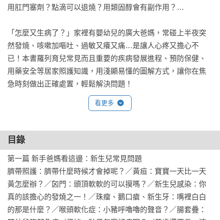
用肛門塞劑？點滴可以退燒？用類固醇會有副作用？…

「怎麼又生病了？」家裡有嬰幼兒的廣大爸媽，常碰上半夜突
然發燒、咳嗽加嘔吐、過敏又癢又痛…是讓人心疼又擔心不
已！本書羅列育兒常見而且重要的疾病發展進程、預防保健、
用藥安全等居家照護知識，用淺顯易懂的圖解方式，讓你在焦
看更多
目錄
第一篇 新手爸媽看這邊：新生兒常見問題

臍帶照護：臍帶什麼時候才會掉呢？／黃疸：寶寶一天比一天
黃怎麼辦？／囟門：頭頂軟軟的可以摸嗎？／新生兒感染：你
真的該擔心的發燒之一！／珠瘤、鵝口瘡、新生牙：嘴裡白白
的那是什麼？／喉頭軟化症：小豬呼嚕嚕的聲音？／腸套疊：