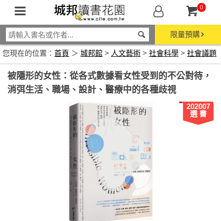
0
限量預購
您現在的位置：
首頁
＞
城邦館
>
人文藝術
>
社會科學
>
社會議題
被隱形的女性：從各式數據看女性受到的不公對待，
消弭生活、職場、設計、醫療中的各種歧視
202007
選 書