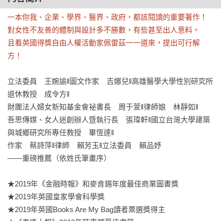
一本你我、企業、學界、醫界、政府，都該閱讀的重要著作！

對女性不友善的體制與設計多不勝數，有些甚至出人意料。

且看英國得獎自由人權活動家佩雷茲一一道來，提出可行解
方！
立法委員　王婉諭‖圖文作家　吉娜兒‖高雄醫學大學性別研究所
退休教授　成令方‖

財團法人婦女新知基金會祕書長　周于萱‖律師娘　林靜如‖

吾思傳媒、女人迷創辦人暨執行長　張瑋軒‖國立台灣大學建築
與城鄉研究所專任教授　畢恆達‖

作家　蔡詩萍‖律師　賴芳玉‖立法委員　賴品妤

——重磅推薦（依姓氏筆畫序）

★2019年《金融時報》和麥肯錫年度最佳商業圖書獎

★2019年英國皇家學會科學獎

★2019年英國Books Are My Bag讀者票選獎得主
