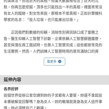
的演算法，挖出巨大的真相。但當大數據裡包含了巨大的沉
默，你再怎麼挖掘，頂多也只能找出一半的真相。裡面常常沒
有女人的蹤跡，對女性來說，那根本不是真相。正如計算機科
學家的名言：「投入垃圾，也只能產出垃圾。」

　　正因我們對數據的仰賴，消除性別資訊缺口成了當務之
急。醫生仰賴人工智慧下診斷，企業依賴人工智慧篩選履歷， 
甚至與潛在員工面試時，也靠人工智慧完成；這些都是常見的
生活實例。然而，人們訓練人工智慧時用的是充滿缺口的資
訊，再加上演算法常受到專利保護，我們甚至無法檢視它們是
看更多
否曾考慮到眾多的資料缺口。至少從現有證據來看，人們顯然
沒把這些考量納入演算程式中。

延伸內容
　　在本書中，數字、科技、演算法都是不可或缺的一部分。
各界好評
數據是資訊的同義詞，而資訊的來源繁多。統計數據是資訊的
這個世界從辦公室空調到妳的子宮都有人要管，妳還不拿起這
一部分，然而人類經驗也是資訊。我認為，要是我們想設計一
本書破解並回擊嗎？身為女人，妳的戰場就是身為女人這件事
個適用於每個人的世界，我們就必須讓女性參與。要是那些做
情，妳必須替自己上戰場。

決策的人，全是身體健全的白人男性（而且十有八九是個美國