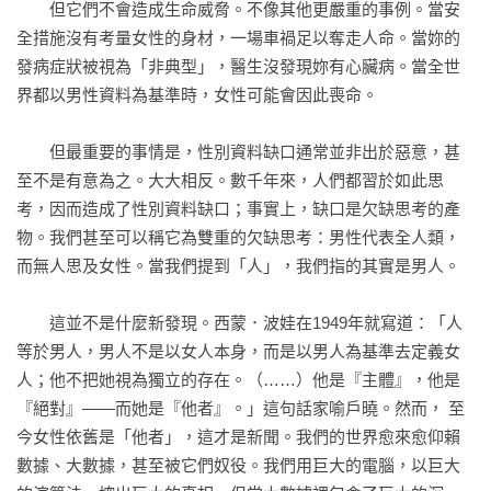
　　但它們不會造成生命威脅。不像其他更嚴重的事例。當安
全措施沒有考量女性的身材，一場車禍足以奪走人命。當妳的
發病症狀被視為「非典型」，醫生沒發現妳有心臟病。當全世
界都以男性資料為基準時，女性可能會因此喪命。

　　但最重要的事情是，性別資料缺口通常並非出於惡意，甚
至不是有意為之。大大相反。數千年來，人們都習於如此思
考，因而造成了性別資料缺口；事實上，缺口是欠缺思考的產
物。我們甚至可以稱它為雙重的欠缺思考：男性代表全人類， 
而無人思及女性。當我們提到「人」，我們指的其實是男人。

　　這並不是什麼新發現。西蒙．波娃在1949年就寫道：「人
等於男人，男人不是以女人本身，而是以男人為基準去定義女
人；他不把她視為獨立的存在。（……）他是『主體』，他是
『絕對』——而她是『他者』。」這句話家喻戶曉。然而， 至
今女性依舊是「他者」，這才是新聞。我們的世界愈來愈仰賴
數據、大數據，甚至被它們奴役。我們用巨大的電腦，以巨大