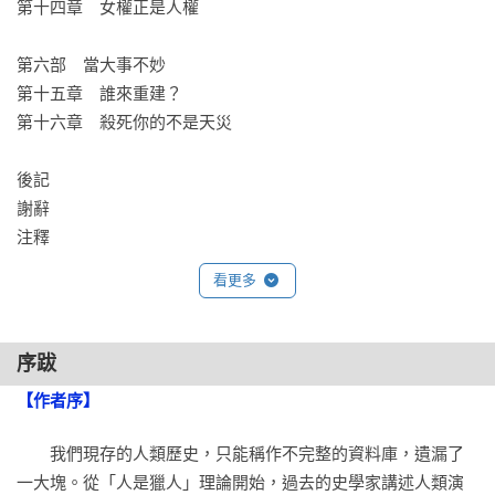
第十四章　女權正是人權

第六部　當大事不妙

第十五章　誰來重建？

第十六章　殺死你的不是天災

後記

謝辭

注釋
看更多
序跋
【作者序】
　　我們現存的人類歷史，只能稱作不完整的資料庫，遺漏了
一大塊。從「人是獵人」理論開始，過去的史學家講述人類演