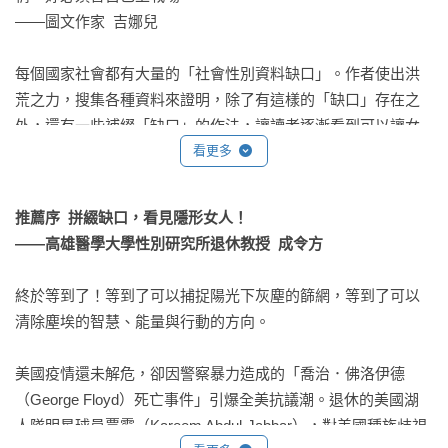
——圖文作家  吉娜兒

人），就會造成資訊缺口；然而他們所裁定的決策卻足以影響
我們每一個人。同樣的，醫學界沒有收集足夠的女性資料，也
每個國家社會都有大量的「社會性別資料缺口」。作者使出洪
會產生資訊缺口。我會向讀者解釋，沒有結合女性觀點，是在
荒之力，搜集各種資料來證明，除了有這樣的「缺口」存在之
無意識間造成男性偏誤的重要原因，而人們卻說這只是「性別
外，還有一些補綴「缺口」的作法，讓讀者逐漸看到可以讓女
中立」，甚至自以為用意良善。這就是波娃說的，男人誤把個
人不再隱形的行動與作法，帶來改變的希望。

看更多
人觀點視為絕對真理的意思。

——高雄醫學大學性別研究所退休教授  成令方

　　本書會提到，男性在各種領域都忽略了女性特有的許多議
推薦序  拼綴缺口，看見隱形女人！

非常推薦大家看完之後，可以把這本書送給不想承認男性紅利
題，讀者會發現3項主題反覆出現：女性的身體、女性無支薪的
——高雄醫學大學性別研究所退休教授  成令方
的男性朋友、煩惱政策該如何修正推動的公務員，以及至今仍
照護責任，以及男性對女性的暴力。這些重要議題影響我們生
然小看自己貢獻的女性朋友。只有當我們意識到這樣的男性偏
活的每一個層面，左右我們的日常生活，從公共運輸到政治， 
終於等到了！等到了可以捕捉陽光下灰塵的篩網，等到了可以
誤存在，我們才能夠更有意識的去讓政策、設計變得更完善。

從工作場域到醫院手術。但男性忘了這些，因為他們的身體和
清除塵埃的智慧、能量與行動的方向。

——財團法人婦女新知基金會祕書長  周于萱

女人不一樣。我們會看到，女人做了各種未給職的工作，而男
人只做了一小部分這類工作。雖然男人也得對抗男性暴力，但
美國疫情還未解危，卻因警察暴力造成的「喬治．佛洛伊德
這本書是所有對女性與性別議題有興趣的人的必讀之書！作者
他們所遇到的暴力與女性大不相同。然而眾人都忽略了這些差
（George Floyd）死亡事件」引爆全美抗議潮。退休的美國湖
用清楚的案例與結構，讓所有人理解性別數據跟每個人的關
異，我們把男性身體和他們的生活經驗，當作性別中立。這就
人隊明星球員賈霸（Kareem Abdul-Jabbar），對美國種族歧視
係，從健康、交通、國家制度到醫藥發展等，生活中沒有一件
是對女性的歧視。
