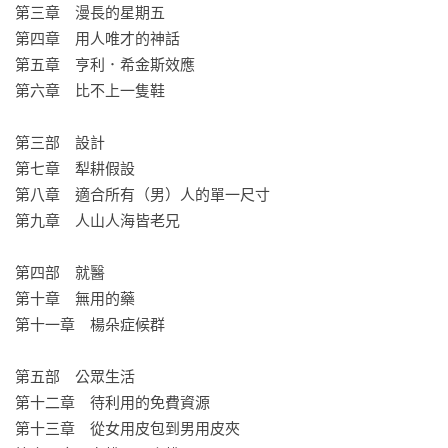
第三章　漫長的星期五

第四章　用人唯才的神話

第五章　亨利．希金斯效應

第六章　比不上一隻鞋

第三部　設計

第七章　犁耕假設

第八章　適合所有（男）人的單一尺寸

第九章　人山人海皆老兄

第四部　就醫

第十章　無用的藥

第十一章　楊朵症候群

第五部　公眾生活

第十二章　待利用的免費資源

第十三章　從女用皮包到男用皮夾
