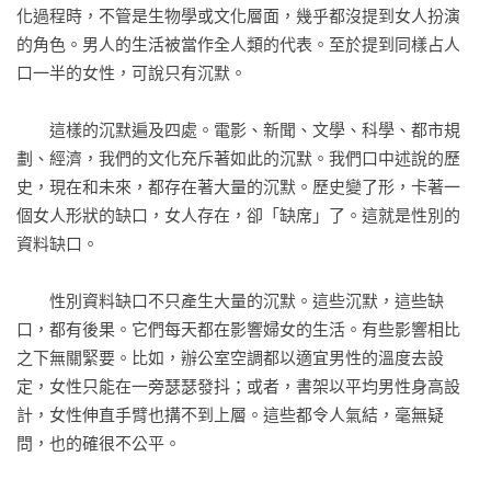
化過程時，不管是生物學或文化層面，幾乎都沒提到女人扮演
的角色。男人的生活被當作全人類的代表。至於提到同樣占人
口一半的女性，可說只有沉默。

　　這樣的沉默遍及四處。電影、新聞、文學、科學、都市規
劃、經濟，我們的文化充斥著如此的沉默。我們口中述說的歷
史，現在和未來，都存在著大量的沉默。歷史變了形，卡著一
個女人形狀的缺口，女人存在，卻「缺席」了。這就是性別的
資料缺口。

　　性別資料缺口不只產生大量的沉默。這些沉默，這些缺
口，都有後果。它們每天都在影響婦女的生活。有些影響相比
之下無關緊要。比如，辦公室空調都以適宜男性的溫度去設
定，女性只能在一旁瑟瑟發抖；或者，書架以平均男性身高設
計，女性伸直手臂也搆不到上層。這些都令人氣結，毫無疑
問，也的確很不公平。
