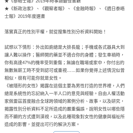
★《泰晤士報》2019年時事類最佳書籍

★《新政治家》、《觀察者報》、《金融時報》、《週日泰晤
士報》2019年度選書

落實真正的性別平權，就從搜集性別分析資料開始！

試想以下情形：外出如廁總是大排長龍；手機或各式器具大到
讓人難以操作；醫師開的藥並不適合你的身體；發生車禍時，
你有高達47%的機率受到重傷；無論在職場或家中，你付出的
無數無薪工時不受到認可或重視……如果你覺得上述情況似曾
相似，很有可能你就是女性。

《被隱形的女性》揭露在這個主要為男性打造的世界裡，人們
總是系統性的忘記納入一半人口的意見與經驗。自由人權活動
家佩雷茲首度融合全球跨領域的案例分析、故事，以及研究，
揭露性別分析資料不足所造成的嚴重偏誤，說明女性以哪些隱
而不顯的方式遭到漠視，以及此種現象對女性的健康與福祉所
造成的影響，並提出可行的解決方案。