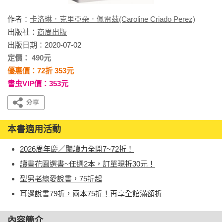
作者：
卡洛琳．克里亞朵．佩雷茲(Caroline Criado Perez)
出版社：
商周出版
出版日期：2020-07-02
定價： 490元
優惠價：72折 353元
書虫VIP價：353元
本書適用活動
2026周年慶／閱讀力全開7~72折！
讀書花園選書~任選2本，訂單現折30元！
型男老總愛說書，75折起
耳邊說書79折，兩本75折！再享全館滿額折
內容簡介