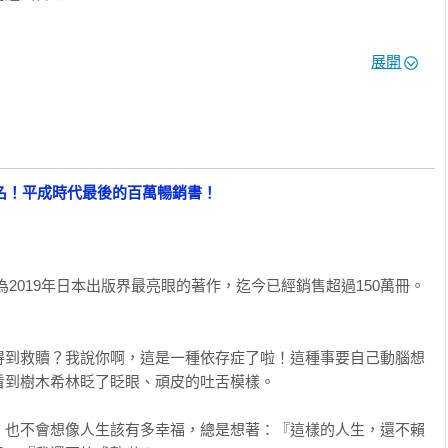
有趣

時不只是演員從戲中走不出來，身為觀眾，也容易在現實與故事
展開
於她獨特瀟灑獨特的「樹木流」人生語彙，句句都是智慧。喜歡
也不會想像人生該有多幸福，總是想著：『這樣的人生，還不賴
己發現」

「悲哀」劃下句點

一名！平成時代最後的百萬暢銷書！
吧？

，妳真的很棒！」

2019年日本出版界最亮眼的著作，迄今已經銷售超過150萬冊。
的討人厭小學生

得到救贖？我說你啊，這是一種依存症了啦！這種事要自己動腦想
裡烙下陰影

到樹木希林眨了眨眼、頑皮的吐舌模樣。

吧

，也不會想像人生該有多幸福，總是想著：『這樣的人生，還不賴
缺的部分，這就是我的存在價值
