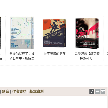
典
然後你就死了：被
從不說謊的男孩
完美殘骸【盧克警
名
隕石擊中、被鯨魚
探系列1】
、
吃掉、被磁鐵吸住
之
等45種離奇死法的
科學詳解
|
影音
|
作者資料
|
基本資料