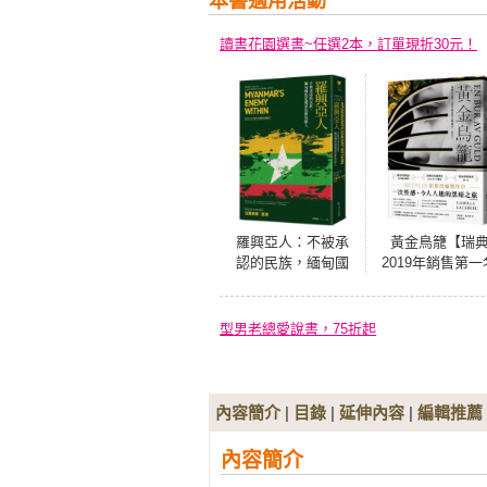
本書適用活動
讀書花園選書~任選2本，訂單現折30元！
羅興亞人：不被承
黃金鳥籠【瑞
認的民族，緬甸國
2019年銷售第一
族建構最危險的敵
書籍】一次性感
人
令人入迷的黑暗
旅
型男老總愛說書，75折起
內容簡介
|
目錄
|
延伸內容
|
編輯推薦
內容簡介