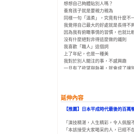
想想自己夠體貼別人嗎？

養育孩子就是要親力親為

同樣一句「溫柔」，究竟有什麼不一
我覺得自己最大的好處就是長得不夠
因為我有俯瞰事情的習慣，也就比較
沒有什麼絕對非得這麼做的鐵則

我喜歡「職人」這個詞

上了年紀，也是一種美

我對於別人關注的事，不感興趣

一旦有了欲望與執著，就會成了讓別
成天想著如何不變老，真的會快樂嗎
明白自己不是什麼了不起的咖

我根本不相信大數據這種東西

我喜歡狠狠跌過一跤的人

延伸內容
我家還是用真空管電視

【推薦】日本平成時代最後的百萬
人能夠切實感受到「死亡」，就能好
別把孩子當作裝飾用的材料

「演技精湛，人生精彩，令人佩服不
好好的受過傷，好好的嘗過挫折，這
「本該接受大家喝采的人，已經不在
「人有一生，有二生，有三生」
