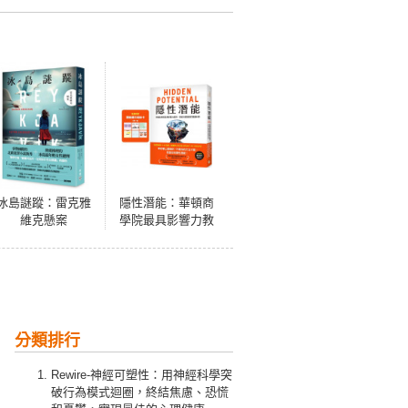
冰島謎蹤：雷克雅
隱性潛能：華頓商
維克懸案
學院最具影響力教
授，突破天賦極限
的實證科學【附潛
能提升秘訣卡】
分類排行
Rewire-神經可塑性：用神經科學突
破行為模式迴圈，終結焦慮、恐慌