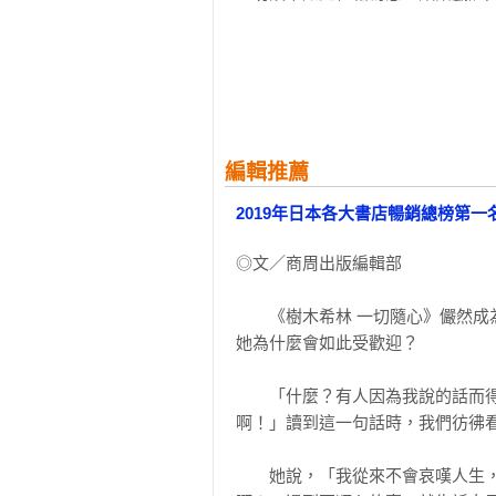
我說你啊，這是一種依存症了啦！

我要的不是快樂，而是感受人生多麼
　　見人如見戲。一場戲落幕，有
現在的人啊，都沒辦法死得漂亮

中混淆。樹木希林離世後，那些屬
沒了「追求更好、更多」的心情

她說的，「我從來不會哀嘆人生，
幸福不是「唾手可得」，必須「靠自
啊！』」
我奢望自己能被淨化，平靜地死去

無論過著什麼樣的人生，最後都是以
編輯推薦
「謝謝問候。您是誰啊？」

2019年日本各大書店暢銷總榜第
也沒有搖滾歌手像你一樣有三個孫子
我希望臨終時，女兒能對我說：「媽
◎文／商周出版編輯部

【第二章】　家族這件事

　　《樹木希林 一切隨心》儼然成為
我家真的是很好笑的家庭

她為什麼會如此受歡迎？

我的行為讓父親頗傻眼

我是個總是坐在最前面，有權力轉台
　　「什麼？有人因為我說的話而
小時候尿床一事讓我很自卑，也在心
啊！」讀到這一句話時，我們彷彿看
要不是我打好地基，這個家早就垮了
真是有其母，必有其女

　　她說，「我從來不會哀嘆人生
我能為男人做的就是給予、彌補他欠