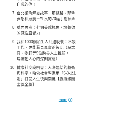
自我的你！
台北街角解憂故事：那條路、那些
夢想和感觸＋社長的70幅手繪插圖
莫內思考：七個美感視角，培養你
的感性直覺力
我和1000個陌生人共進晚餐：不談
工作，更能看見真實的彼此（吳念
真、劉軒等5位跨界人士推薦，一
場觸動人心的深刻實驗）
健康社交說明書：人際連結的藝術
與科學，哈佛社會學家用「5-3-1法
則」打開人生快樂關鍵【鸚鵡螺圖
書獎金獎】
more