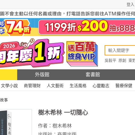
登入
吳毅平
原創
東
原創
Rewire
外版館
套書館
文學小說
商管理財
人文藝術
生活風格
心靈勵志
醫療保健
故事
樹木希林 一切隨心
作者：
樹木希林
出版社：
商周出版