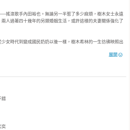
——搖滾歌手內田裕也。無論另一半惹了多少麻煩，樹木女士永遠
」兩人過著四十幾年的另類婚姻生活，或許這樣的夫妻關係強化了


從少女時代到變成國民奶奶以後一樣，樹木希林的一生彷彿映照出
的心。
展開
錯



奕
