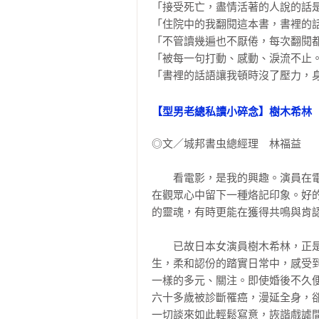
「接受死亡，盡情活著的人說的話是
就是想讓任何素材都能擺在對的位置
「住院中的我翻閱這本書，書裡的話
我想淡泊地活著，平靜地死去啊

「不管讀幾遍也不厭倦，每次翻閱都
現在的我，正一一卸下和這世間連結
「被每一句打動、感動、淚流不止。
趁還沒嚥下最後一口氣之前，讓自己
「書裡的話語讓我頓時沒了壓力，身
我喜歡上了年紀的感覺，一點也不想
其實，我對於人這玩意兒很感興趣

【型男老總私讀小碎念】樹木希林
底蘊豐厚的人，無論朝哪個方向發展
上了年紀就是學會輕減度日，接受各
◎文／城邦書虫總經理　林福益

身輕如燕的人生

我的日常生活就是崇尚「用之美」

　　看電影，是我的興趣。演員在
懂得享受自己的變化，才會有賺到的
在觀眾心中留下一種烙記印象。好
能活在感受得到死亡的現實生活中，
的靈魂，有時更能在獲得共鳴與肯認
品味這種東西，不見得能遺傳

我的體內有一塊柔軟部分

　　已故日本女演員樹木希林，正
我們是彼此的提婆達多

生，柔和認份的踏實日常中，感受
不是因禍得福，而是小氣得福

一樣的多元、關注。即使婚後不久
人和神一樣，也是各司其職

六十多歲被診斷罹癌，漫延全身，
感謝老天爺賜給我這身「每天都能派
一切談來如此輕鬆寫意，詼諧戲謔間蘊