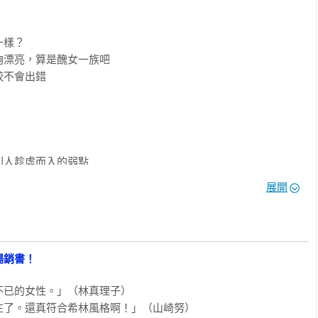
樣？

漂亮，算是醜女一族吧

不會出錯

人趁虛而入的弱點

？

展開
暢銷書！
好活著

已的女性。」（林真理子）

些都能化為人生的養分

了。還真符合希林風格啊！」（山崎努）
