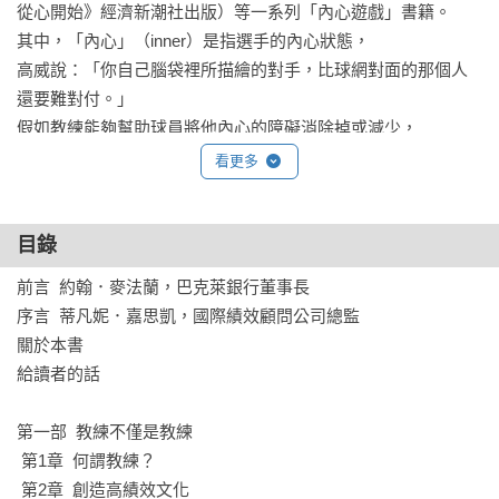
從心開始》經濟新潮社出版）等一系列「內心遊戲」書籍。

其中，「內心」（inner）是指選手的內心狀態，

高威說：「你自己腦袋裡所描繪的對手，比球網對面的那個人
還要難對付。」

假如教練能夠幫助球員將他內心的障礙消除掉或減少，

他的學習與表現能力便會油然而生，就不需要教練太多技術上
看更多
的指導。

◆教練就是解放人們的潛能，使他們做出極致表現。

目錄
是幫助他們學習，而非教導他們。

前言  約翰．麥法蘭，巴克萊銀行董事長

你是如何學會走路的呢？是你媽媽指導的結果嗎？

序言  蒂凡妮．嘉思凱，國際績效顧問公司總監

我們都擁有與生俱來的學習能力，而這個能力在講授之下是會
關於本書

被破壞的。

給讀者的話

◆教練必須從人的潛力去思考，而不只是從他們的表現。

◆教練方法要用得成功，我們就必須採取比平時更樂觀的態
第一部  教練不僅是教練  

度，

 第1章  何謂教練？

去看待人們還在沉睡中的能力。

 第2章  創造高績效文化
