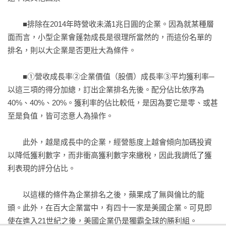
未列入評比・相當於第二名　阿里巴巴

　　■排除在2014年時營收未滿1兆日圓的企業。因為就某種層
中國的領導企業／驚人的單日銷售額／與亞馬遜在本質上的差
面而言，小型企業會蓬勃成長是很理所當然的，而這份名單的
異／馬雲的野心／喚醒儒家精神／抓住年輕人心理的企業存在
排名，則以大企業是否更壯大為條件。

意義

　　■①營收成長率②企業價值（股價）成長率③平均獲利率─
2　邊境的健康照護領導者

以這三項的得分加總，訂出企業排名先後。配分佔比依序為
40%、40%、20%。獲利率的佔比較低，是因為要它是零、或甚
凌駕綜合大藥廠的新興勢力

至是負值，皆可恣意人為操作。

排行第六名　梯瓦

學名藥的龍頭／梯瓦成長動能的泉源／新創王國以色列的老牌
　　此外，越是成長中的企業，經營態度上越會傾向加碼投資
企業／創新中心以色列

以降低獲利數字，而非衝高獲利數字來繳稅，因此我調低了獲
利表現的評分佔比。

胰島素業界的巨人

排行第八名　諾和諾德

　　以這樣的條件為企業排名之後，蘋果成了無與倫比的龍
爆炸性增加的糖尿病患者／由產品模式轉為照護模式／在中
頭。此外，在百大企業當中，有四十一家是美國企業。可見即
國、印度是「創造共享價值」的先驅企業／在邊陲之地大放異
使在進入21世紀之後，美國企業仍是獨霸全球的勝利組。
