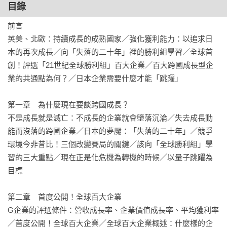
及幾家未參與排名、或未進榜的遺珠企業，分析各企業進／落
目錄
榜原因。百大當中除了有以蘋果為首的四十一家美國企業，還
前言

有十家日本企業。而在台灣家喻戶曉的台積電，作者也從地緣
英美、北歐：持續成長的成熟國家／強化獲利能力：以追求日
政治、國家政策等角度，探討台積電所選擇的經營策略與定
本的再次成長／向「失落的二十年」裡的勝利組學習／全球首
位。

創！評選「21世紀全球勝利組」百大企業／百大跨國成長型企
業的共通點為何？／日本企業需要什麼才能「跳躍」

第三部分（第七章至後記）則是又回到作者為本書所設定的主
題，也就是日本企業要如何揚棄「成熟國家無法成長」這個既
第一章　為什麼現在要談跨國成長？

定觀念，追求全球性的、跳躍性的成長。

不是成長就是滅亡：不成長的企業就會墮落沉淪／失去成長動
能而沒落的跨國企業／日本的夢魘：「失落的二十年」／競爭
儘管作者最初預設的讀者對象為日本企業，但本書內容實則希
環境今非昔比！三個改變賽局的關鍵／該向「全球勝利組」學
望能打破世人對「成熟產業就無法再成長」、「大企業就無法
習的三大重點／現在正是化危機為轉機的時候／以量子跳躍為
再高速成長」的迷思，是每一位在新世紀中追求成長的企業
目標

主、管理者所必讀。

第二章　首度公開！全球百大企業

【本書特色】
G企業的評選條件：營收成長率、企業價值成長率、平均獲利率
／首度公開！全球百大企業／全球百大企業概述：什麼樣的企