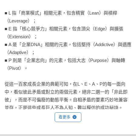
■ L 指「商業模式」相關元素，包含精實（Lean）與槓桿
（Leverage）；

■ E 指「核心競爭力」相關元素，包含頂尖（Edge）與擴張
（Extension）；

■ A 是「企業DNA」相關的元素，包括堅持（Addictive）與適應
（Adaptive）；

■ P 則是「企業志向」的元素，包括大志（Purpose）與軸轉
（Pivot）。

從這一百家成長企業的典範可知，在L、E、A、P的每一面向
中，看似彼此矛盾或對立的兩個元素，絕非二選一的「非此即
彼」，而是不可偏廢的動態平衡。自相矛盾的要素巧妙地兼容
並存，正是這些成長巨人不為人知、難以模仿的成功祕訣。

看更多
第二部分（第四章至第六章）則依網路、健康照護、電子、汽
車、零售通路、消費品等六大領域，加上進榜的日本企業，以