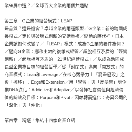
1. 「百大企業」吸睛：本書以獨特且具說服力的明確觀點，篩
業雀屏中選？／全球百大企業的兩個共通點

選出全球百大成長企業，再以個案研究的方法，依產業別挑出
數家企業進行深度探討，並以大量的圖示和表格，輔助說明作
第三章　G企業的經營模式：LEAP 

者想傳達的概念，有助於讀者閱讀與理解。

是品質？還是機會？卓越企業的兩種類型／G企業：新的跨國成
長模式／定位與破壞式創新的交錯重複／變動的時代裡，日本
2. 作者的專業背景：作者目前在日本一橋大學國際企業策略研
企業該如何改變？／「LEAP」模式：成為G企業的要件為何？
究所任教，該校為日本財經領袖的搖籃；先前於哈佛商學院就
／邁向G企業：挪移主軸的複雜式經營／超脫相互矛盾的「經營
讀時，畢業成績是全班前 5%，成為「貝克學者」，是第二位獲
創新」／超脫相互矛盾的「21世紀經營模式」／以成為跨國成
此榮銜的日本人；作者先於麥肯錫顧問公司服務 19 年，成為資
長型企業為目標的經營哲學／從「封閉式」邁向「開放式」的
深合夥人，現在是波士頓顧問公司的資深顧問，這兩家是全球
商業模式：Lean和Leverage／在核心競爭力上「窮盡極致」之
非常知名的顧問公司。本書所挑選的全球百大企業也是作者與
後「挪移」：Edge和Extension／用「學習」與「反學習」讓企
波士頓顧問公司合作篩選的。

業DNA進化：Addictive和Adaptive／以發揮社會價值與經濟價
值的綜效為目標：Purpose和Pivot／因軸轉而進化：奇異公司的
3. 絕佳個案陣容：書中提到的個案，除了台灣讀者耳熟能詳的
「深化」與「伸化」

台積電及美、日等各國企業，也有一般人或許比較陌生的個別
產業明星，但所有個案在其領域皆為全球領導者，是絕佳的個
第四章　精選！集結十四家企業介紹 

案陣容組合。
