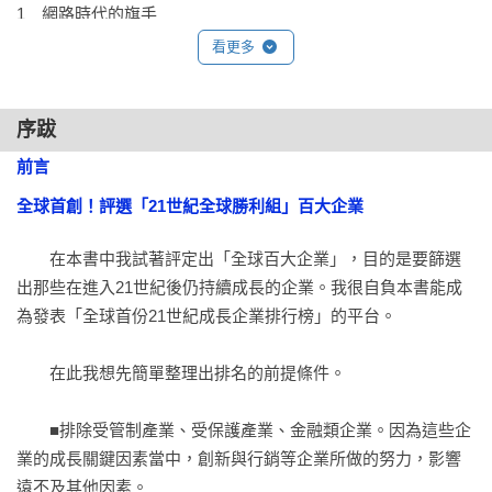
1　網路時代的旗手 

4. 內容深度：每篇個案分析的篇幅雖不長，但作者旁徵博引企
看更多
管理論和野中郁次郎、菲利浦．科特勒、麥可．波特等當代各
不可企及的龍頭成長企業

國管理學大師的著作，以及透過企管顧問背景所做的觀察，厚
排名第一名　蘋果

植了本書的知識性與深度。
營收、企業價值成長的全球龍頭企業／徹底的聰明精省策略／
序跋
從蘋果1.0到蘋果3.0／找回迷失的「目的」／蘋果的雙重螺旋／
前言

創新的本質／挑戰蘋果4.0

全球首創！評選「21世紀全球勝利組」百大企業
專欄　「蝴蝶模式」與「莫比烏斯運動」

　　在本書中我試著評定出「全球百大企業」，目的是要篩選
網路世代的產物

出那些在進入21世紀後仍持續成長的企業。我很自負本書能成
未列入評比・相當於第二名　Google

為發表「全球首份21世紀成長企業排行榜」的平台。

純網路世代的崛起／施密特的「三百年構想」／不作惡！／ 
80:20法則／21世紀企業的經營模式／日本企業應該追求的模式
　　在此我想先簡單整理出排名的前提條件。

／用來實現21世紀型組織的各種機制／平台商業模式／不受股
東擺布的經營／Google X的衝擊／Google Y開創的未來城市／
　　■排除受管制產業、受保護產業、金融類企業。因為這些企
邁向Google 3.0的創造性破壞

業的成長關鍵因素當中，創新與行銷等企業所做的努力，影響
專欄　塊莖型組織與自我組織化的宇宙

遠不及其他因素。
