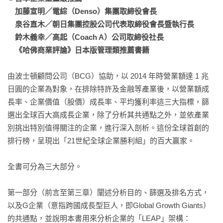
　加藤宣明／電綜（Denso）集團取締役會長

　泉谷直木／朝日集團控股公司代表取締役會長暨執行長　

　鈴木義幸／高起（Coach A）公司取締役社長

　《哈佛商業評論》日本版管理類推薦書籍
由波士頓顧問公司（BCG）協助，以 2014 年時營業額達 1 兆
日圓的企業為對象，在排除特許及金融等產業後，以營業額成
長率、企業價值（股價）成長率、平均獲利率這三大指標，篩
選出全球百大高成長企業，除了分析其共通點之外，並依產業
別挑出特別值得關注的企業，進行深入剖析。這份全球首創的
排行榜，呈現出「21世紀全球企業勝利組」的百大贏家。

全書可分為三大部分。

第一部分（前言至第三章）闡述分析目的、篩選及排名方式，
以及G企業（意指跨國成長型巨人，即Global Growth Giants）
的共通點，並說明本書用來分析企業的「LEAP」架構：
