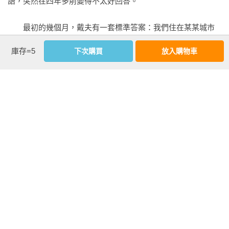
語，突然在四年多前變得不太好回答。

　　最初的幾個月，戴夫有一套標準答案：我們住在某某城市
——而這個城市可能根據我們當時的所在地而改變。我無法理
庫存=5
下次購買
放入購物車
解他為什麼要說謊，他的理由是那些萍水相逢的人，也不是認
真想知道什麼，當個「正常人」會省掉很多麻煩。我很難配合
他的即席表現，唯唯諾諾久了之後，還是覺得說實話最舒服，
看更多
經過幾番抗議，我們終於口徑一致。

作者資料
　　「嗯，你看到停車場那一輛白色的箱型車嗎？那就是我們
的家。」

易思婷（小Po）
攀登探險者｜美國山岳嚮導協會認證攀岩嚮導

　　「哇！你們在路上多久了？」

在美國賓州大學求學期間，小Po初嚐攀登的魅力，取得資訊博
　　當聽說我們住在露營車上的日子，已經不是以月來計算，
士學位後，她便毅然決然選擇了不同的生活型態，開啟她的流
而是用年來計算的時候，大部分的人會以欣羨的口吻說，「你
浪攀登生涯。迄今為止，她攀登的足跡已遍及美國、加拿大、
們過著夢想中的生活啊！」有不少人表示也想像我們這樣過生
阿根廷、智利、中國、蒙古、印度等地；在參與中國、蒙古、
活，但是因為家庭、工作、經濟的因素走不開；還有人很直白