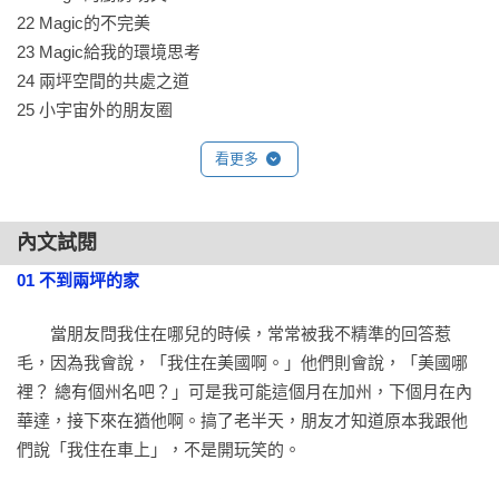
22 Magic的不完美

23 Magic給我的環境思考

24 兩坪空間的共處之道

25 小宇宙外的朋友圈

26 想尋找真正的荒野，就用走的吧

看更多
27 Magic的生活可以長久嗎？
內文試閱
01 不到兩坪的家
　　當朋友問我住在哪兒的時候，常常被我不精準的回答惹
毛，因為我會說，「我住在美國啊。」他們則會說，「美國哪
裡？ 總有個州名吧？」可是我可能這個月在加州，下個月在內
華達，接下來在猶他啊。搞了老半天，朋友才知道原本我跟他
們說「我住在車上」，不是開玩笑的。
