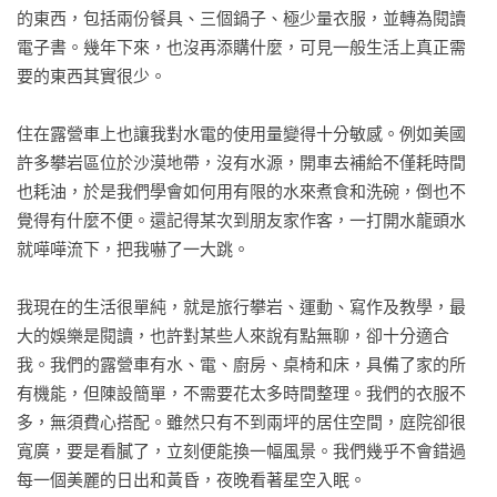
的東西，包括兩份餐具、三個鍋子、極少量衣服，並轉為閱讀
電子書。幾年下來，也沒再添購什麼，可見一般生活上真正需
要的東西其實很少。

住在露營車上也讓我對水電的使用量變得十分敏感。例如美國
許多攀岩區位於沙漠地帶，沒有水源，開車去補給不僅耗時間
也耗油，於是我們學會如何用有限的水來煮食和洗碗，倒也不
覺得有什麼不便。還記得某次到朋友家作客，一打開水龍頭水
就嘩嘩流下，把我嚇了一大跳。

我現在的生活很單純，就是旅行攀岩、運動、寫作及教學，最
大的娛樂是閱讀，也許對某些人來說有點無聊，卻十分適合
我。我們的露營車有水、電、廚房、桌椅和床，具備了家的所
有機能，但陳設簡單，不需要花太多時間整理。我們的衣服不
多，無須費心搭配。雖然只有不到兩坪的居住空間，庭院卻很
寬廣，要是看膩了，立刻便能換一幅風景。我們幾乎不會錯過
每一個美麗的日出和黃昏，夜晚看著星空入眠。
