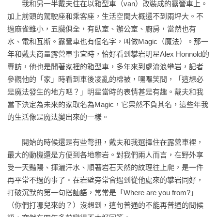
　　我和另一半戴夫住在以箱型車（van）改裝成的露營車上。
加上前頭的駕駛座和乘客座，生活空間大概還不到兩坪大。不
過麻雀雖小，五臟俱全，有臥室、辦公室、廚房，當然也有
水、電和瓦斯。露營車也有個名字，叫做Magic（魔法）。那一
年和戴夫商量露營車事宜時，恰好看到攀岩明星Alex Honnold的
專訪，他也是開著家裡的箱型車，多年來到處流浪攀岩，記者
參觀他的「家」時看到車後凌亂的棉被，嘿嘿笑問，「這想必
是魔法發生的地方吧？」明星當時的表情甚是有趣。戴夫和我
當下決定為未來的家取名為Magic，它果然不負其名，這些年我
的生活像是魔法變出來的一樣。

　　開始的時候還是有些彆扭，戴夫和我選擇住在露營車裡，
最大的動機還是方便到各地攀岩。對我們兩人而言，在野外享
受一天豔陽、揮灑汗水、順著岩石天然的紋理往上爬，是一件
再平常不過的事了。在岩壁旁常會遇到從他處來的攀岩同好，
打破沉默的第一句搭訕語，常常是「Where are you from?」
（你們打哪兒來的？）沒想到，這句普通的不能再普通的問候