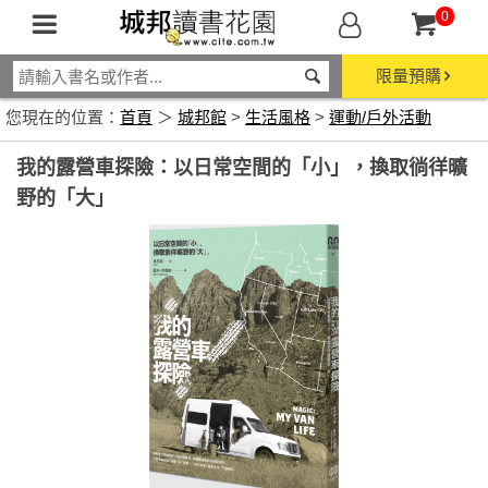
0
限量預購
您現在的位置：
首頁
＞
城邦館
>
生活風格
>
運動/戶外活動
我的露營車探險：以日常空間的「小」，換取徜徉曠
野的「大」