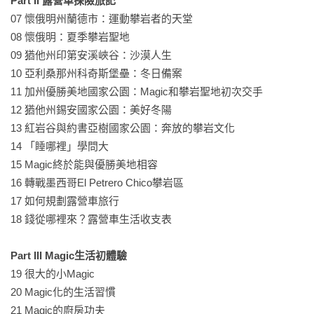
Part II 露營車探險旅記
07 懷俄明州蘭德市：運動攀岩者的天堂

08 懷俄明：夏季攀岩聖地

09 猶他州印第安溪峽谷：沙漠人生

10 亞利桑那州科奇斯堡壘：冬日備案

11 加州優勝美地國家公園：Magic和攀岩聖地初次交手

12 猶他州錫安國家公園：美好冬陽

13 紅岩谷與約書亞樹國家公園：奔放的攀岩文化

14 「睡哪裡」學問大

15 Magic終於能與優勝美地相容

16 轉戰墨西哥El Petrero Chico攀岩區

17 如何規劃露營車旅行

18 錢從哪裡來？露營車生活收支表

Part III Magic生活初體驗
19 很大的小Magic

20 Magic化的生活習慣

21 Magic的廚房功夫
