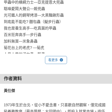
甲蟲中的橫綱力士—亞克提恩大兜蟲

聒噪愛鬧大聲公—姬兜蟲

光可鑑人的鋼琴烤漆—大黑豔鍬形蟲

到底能不能吃? 麵包蟲（擬步行蟲）

我也是養生高手—吃真菌的甲蟲

百米狂奔高手—步行蟲

加料無賞—米象鼻蟲

菊花台上的老虎? —菊虎

人見人愛的淑女蟲—瓢蟲

看更多
怎麼可能是甲蟲—沙巴紅螢

外型特異—提琴蟲

無比強大的—長戟大兜蟲

作者資料
你是鍬形蟲? 還是天牛? 擬鍬

跟科學很有關係—叩頭蟲

黃仕傑
什麼！牠有毒—隱翅蟲

森林禮儀師—埋葬蟲

1973年生於台北，從小不愛念書，只喜歡自然觀察，僅完成國
西班牙金蒼蠅? —斑螫

民義務教育（最高學歷：大同國中），即投入就業市場。退伍