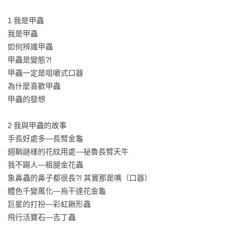
1 我是甲蟲

我是甲蟲

如何辨識甲蟲

甲蟲是變態?!

甲蟲一定是咀嚼式口器

為什麼喜歡甲蟲

甲蟲的發想

2 我與甲蟲的故事

手長好處多—長臂金龜

翅鞘謎樣的花紋用處—祕魯長臂天牛

我不踢人—粗腿金花蟲

象鼻蟲的鼻子都很長?! 其實那是嘴（口器）

體色千變萬化—烏干達花金龜

巨星的打扮—彩虹鍬形蟲

飛行活寶石—吉丁蟲
