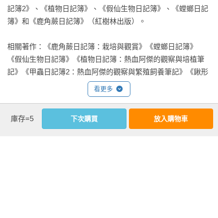
記簿2》、《植物日記簿》、《假仙生物日記簿》、《螳螂日記
後記 養蟲甘苦談

簿》和《鹿角蕨日記簿》（紅樹林出版）。

參考資料
相關著作：《鹿角蕨日記簿：栽培與觀賞》《螳螂日記簿》
《假仙生物日記簿》《植物日記簿：熱血阿傑的觀察與培植筆
記》《甲蟲日記簿2：熱血阿傑的觀察與繁殖飼養筆記》《鍬形
蟲日記簿（新版）》《甲蟲日記簿：熱血阿傑的自然觀察筆
看更多
記》《鍬形蟲日記簿》
庫存=5
下次購買
放入購物車
基本資料
作者：
黃仕傑
出版社：
紅樹林
城邦書號：1FO022

ISBN：9786269941759

出版日期：2025-06-24

書系：
go outdoor