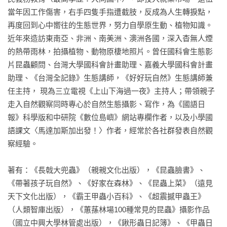
民間的台灣昆蟲大展

當年因工作傷害，右手四隻手指遭截肢，反成為人生轉捩點，
甲蟲王者再領風潮

再度回到心中嚮往的生態世界，努力自學原生動、植物知識。
後記 養蟲甘苦談

近年來造訪東南亞、非洲、南美洲、澳洲各國，深入杳無人煙
的熱帶雨林，拍攝植物、動物原棲地照片。曾任國科會生態影
3 哪裡找甲蟲

片昆蟲顧問、台灣大學國科會計畫助理、嘉義大學國科會計畫
水中蛟蟲

助理、《台灣全記錄》生態講師，《好好玩自然》生態講師兼
有志「液」同

任主持， 現為三立電視《上山下海過一夜》主持人；帶領親子
借花獻甲蟲

走入自然觀察同時專心於自然生態攝影、寫作，為《國語日
屎中可見

報》科學版和中研院《數位島嶼》網站專欄作者，以及小學國
語課文〈馬達加斯加出發！〉作者，經常於各社群發表自然觀
4 飼養甲蟲停看聽

察經驗。

甲蟲怎麼養

挑選健康個體

著有：《長戟大兜蟲》（親親文化出版），《昆蟲臉書》、
成蟲飼養

《帶著孩子玩自然》、《好家在森林》、《昆蟲上菜》（遠見
台灣蟲店尋寶地圖

天下文化出版），《霸王甲蟲小百科》、《超震撼甲蟲王》
北婆羅洲的甲蟲聖地：婆羅洲叢林少女營地 Borneo Jungle Girl 
（人類智庫出版），《蕙蓀林場100種常見的昆蟲》攝影作品
Camp

（國立中興大學林管處出版），《鍬形蟲日記簿》、《甲蟲日