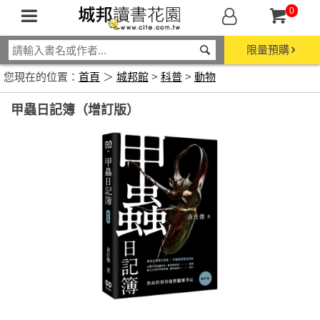
0
限量預購
您現在的位置：
首頁
＞
城邦館
>
科普
>
動物
甲蟲日記簿（增訂版）