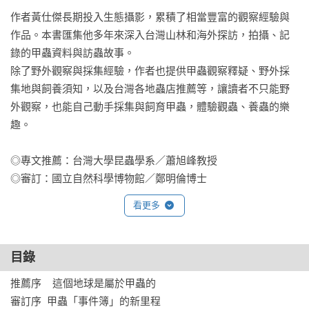
作者黃仕傑長期投入生態攝影，累積了相當豐富的觀察經驗與
作品。本書匯集他多年來深入台灣山林和海外探訪，拍攝、記
錄的甲蟲資料與訪蟲故事。

除了野外觀察與採集經驗，作者也提供甲蟲觀察釋疑、野外採
集地與飼養須知，以及台灣各地蟲店推薦等，讓讀者不只能野
外觀察，也能自己動手採集與飼育甲蟲，體驗觀蟲、養蟲的樂
趣。

◎專文推薦：台灣大學昆蟲學系／蕭旭峰教授

◎審訂：國立自然科學博物館／鄭明倫博士
看更多
目錄
推薦序    這個地球是屬於甲蟲的

審訂序  甲蟲「事件簿」的新里程
