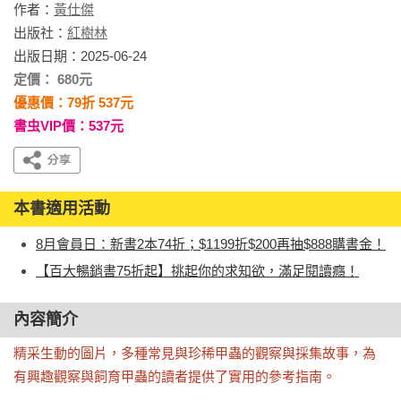
作者：
黃仕傑
出版社：
紅樹林
出版日期：2025-06-24
定價： 680元
優惠價：79折 537元
書虫VIP價：537元
本書適用活動
8月會員日：新書2本74折；$1199折$200再抽$888購書金！
【百大暢銷書75折起】挑起你的求知欲，滿足閱讀癮！
內容簡介
精采生動的圖片，多種常見與珍稀甲蟲的觀察與採集故事，為
有興趣觀察與飼育甲蟲的讀者提供了實用的參考指南。