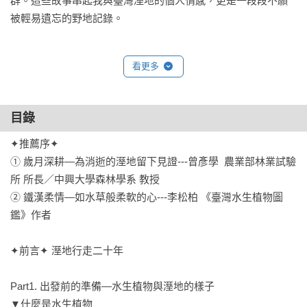
群。這些故事串起我與臺灣溼地的個人情感，更是一段段不願
被輕易遺忘的野地記錄。

Part 4　水澤畔的邀請—出發去拜訪水草

看更多
如果您已躍躍欲試，我也整理了十個安全、容易抵達的觀察
點，作為您踏入野地的第一站，親身展開一場觀察與體會並重
的旅程。

目錄
✦ 30 篇第一線田野踏查故事，結合科普、敘事與自然觀察。

✦推薦序✦

✦ 將近500張棲地實況影像，記錄臺灣溼地稍縱即逝的水域之
① 歲月深耕—為消逝的溼地留下見證---曾彥學  農業部林業試驗
美。

所 所長／中興大學森林學系 教授

✦ 10條入門級觀察路線，這個週末就出發！
② 鐵漢柔情—如水草般柔軟的心---李松柏 《臺灣水生植物圖
鑑》作者  

✦前言✦ 溼地行走二十年

Part1. 出發前的準備—水生植物與溼地的樣子

▼什麼是水生植物
