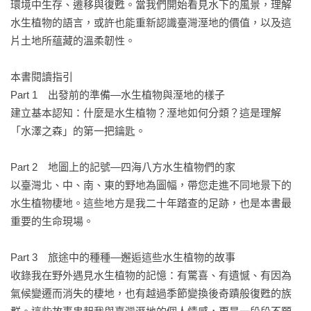
環境中生存、遷移與復甦。當我們開始看見水下的風景，理解
水生植物的語言，或許也能重新認識臺灣溼地的價值，以及這
片土地所蘊藏的溫柔韌性。

本書閱讀指引

Part 1　出發前的準備—水生植物與溼地的樣子

建立基本認知：什麼是水生植物？溼地如何分類？這是理解
「水澤之森」的第一把鑰匙。

Part 2　地圖上的記號—四海八方水生植物們的家

以臺灣北、中、南、東的野地為圖幅，帶您走進不同地景下的
水生植物棲地。這些地方是我二十年踏查的足跡，也是本書最
重要的生命現場。

Part 3　旅途中的種種—邂逅這些水生植物的故事

收錄我在野外遇見水生植物的記憶：有驚喜、有遺憾、有因為
氣候變遷而消失的棲地，也有越過季節變換後奇蹟般復甦的族