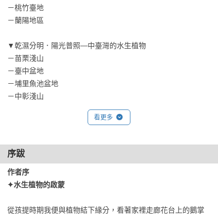
－桃竹臺地

－蘭陽地區

▼乾濕分明．陽光普照—中臺灣的水生植物

－苗栗淺山

－臺中盆地

－埔里魚池盆地

－中彰淺山

－雲嘉南淺山

看更多
▼陽光璀璨．晴空萬里—南臺灣的水生植物

－高屏淺山

序跋
－恆春半島

作者序

▼山高海闊．風起雲來—東臺灣的水生植物

✦水生植物的啟蒙　
－花東縱谷

－花東海岸

從孩提時期我便與植物結下緣分，看著家裡走廊花台上的鵝掌