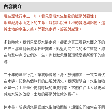
內容簡介
我在溼地行走二十年，看見臺灣水生植物的脈動與韌性！

那些藏身水面之下的生命，靜靜訴說著土地的變遷與記憶，這
片土地的水生之美，等著您走近、凝視與感受。
多數時候，我們只是從水邊走過，卻很少真正看見水面之下的
世界。那些隨著流水輕輕擺盪、貼近泥底生長的水生植物，總
在無聲中完成它們的一生，也默默承受著環境變遷所留下的痕
跡。

二十年的溼地行走，讓我學會彎下身、放慢腳步。一次次蹲伏
在水邊，記錄某個族群的出現與消失，我逐漸明白，水生植物
正是一片土地是否仍能呼吸的重要線索，它們往往比人類更早
感知水質的改變、土地的擾動與氣候的轉折。

這本書，想邀請您從認識水生植物開始，讀懂它們如何在不同