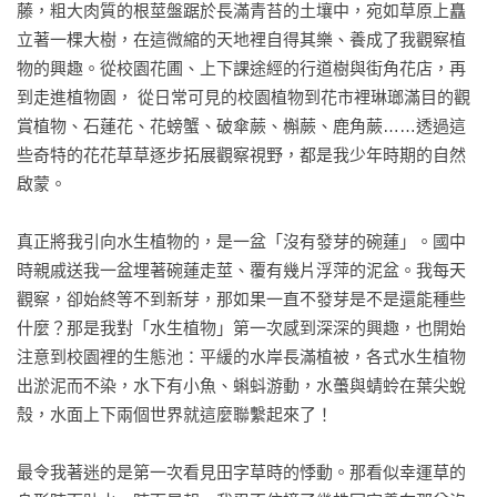
藤，粗大肉質的根莖盤踞於長滿青苔的土壤中，宛如草原上矗
｛表｝臺灣各區域水生植物分布與環境現況

立著一棵大樹，在這微縮的天地裡自得其樂、養成了我觀察植
｛圖｝水生植物面臨的環境壓力

物的興趣。從校園花圃、上下課途經的行道樹與街角花店，再
到走進植物園， 從日常可見的校園植物到花市裡琳瑯滿目的觀
Part3. 旅途中的種種—邂逅這些水生植物的故事

賞植物、石蓮花、花螃蟹、破傘蕨、槲蕨、鹿角蕨……透過這
▼四海為家的水生植物

些奇特的花花草草逐步拓展觀察視野，都是我少年時期的自然
3-1 金燦燦的水下舞者—臺灣簀藻

啟蒙。

3-2 稜線上的驚喜—小毛氈苔

3-3 第六感的體現—水車前

真正將我引向水生植物的，是一盆「沒有發芽的碗蓮」。國中
3-4 溼地裡的璀璨繁星—連萼穀精草

時親戚送我一盆埋著碗蓮走莖、覆有幾片浮萍的泥盆。我每天
3-5 青箬流淌著的碧綠—八蕊眼子菜

觀察，卻始終等不到新芽，那如果一直不發芽是不是還能種些
3-6 水頭溝畔的大扇子—田蔥

什麼？那是我對「水生植物」第一次感到深深的興趣，也開始
3-7  艷麗的水下身影—小獅子草

注意到校園裡的生態池：平緩的水岸長滿植被，各式水生植物
3-8 泉水裡的珊瑚礁—長柄石龍尾

出淤泥而不染，水下有小魚、蝌蚪游動，水蠆與蜻蛉在葉尖蛻
3-9 捕蟲最速手—寬葉毛氈苔

殼，水面上下兩個世界就這麼聯繫起來了！

3-10 童書插畫裡的植物—田字草

3-11 變葉的水之居民—卵葉水丁香

最令我著迷的是第一次看見田字草時的悸動。那看似幸運草的