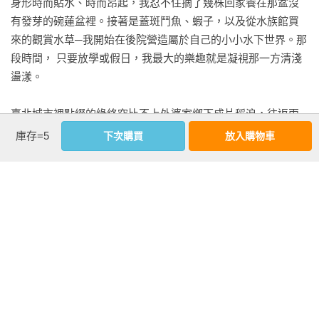
3-12 點綴白色珠光的花序—大葉榖精草

身形時而貼水、時而昂起，我忍不住摘了幾株回家養在那盆沒
有發芽的碗蓮盆裡。接著是蓋斑鬥魚、蝦子，以及從水族館買
▼固守一方的水生植物 

來的觀賞水草─我開始在後院營造屬於自己的小小水下世界。那
3-13 磺溪畔的邂逅—黃花狸藻

段時間， 只要放學或假日，我最大的樂趣就是凝視那一方清淺
3-14 初探北海岸—窄葉澤瀉

盪漾。

3-15 夜哨下的狂想—南方狸藻

3-16 形似槐葉漂於水—槐葉蘋

臺北城市裡點綴的綠終究比不上外婆家鄉下成片稻浪，往返兩
3-17 埤塘之鄉的孤戀花—臺灣萍蓬草

地我心中一直存著疑惑：儘管鄉下阡陌綠意但為何溝渠裡盡是
庫存=5
下次購買
放入購物車
3-18 落在春的泥土裡—冠果草

一片灰泥？後來某次陽明山竹子湖的家庭旅遊，我總算看見了
3-19 出水芙蓉傾城草紗—烏蘇里聚藻

陽光下搖曳的水生植物，它們在清澈的溝渠中生長，翠綠的枝
3-20 彷若朝陽露水—長葉茅膏菜

葉隨水流輕舞，彷彿在向我示意：水底，也有一片綠意。那一
3-21 從樸素到華麗變身—桃園石龍尾

刻，我知道自己真正被水生植物吸引了。之後我開始留意花市
3-22 似曾相識卻感到陌生—角果藻

以及水族館裡各式各樣的水生植物，並開始思考，這些植物原
3-23 蓮華池溼地裡的遺珠—尼泊爾穀精草

本都生長在哪呢？早春的水稻田水平如鏡，長著綠色秧苗，但
3-24 大甲溪畔的雲葉—臺灣水蕹

除了秧苗之外為何鮮少有其他水生植物？這些疑問讓我意識
看更多
3-25 海山異嶼覓芳草—異萼挖耳草

到，水生植物在野外有著各自的生存壓力。

3-26 三級警戒下的獨白—光葉風箱樹

多年後，學生時期辛苦維持的水草缸終究因課業繁忙而乾涸荒