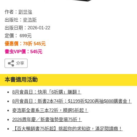
作者：
劉世強
出版社：
麥浩斯
出版日期：2026-01-22
定價： 699元
優惠價：78折 545元
書虫VIP價：545元
本書適用活動
8月會員日：快用「6折購」賺翻！
8月會員日：新書2本74折；$1199折$200再抽$888購書金！
麥浩斯全書系三本72折，精選5折起！
2026周年慶／新書強勢登場75折！
【百大暢銷書75折起】挑起你的求知欲，滿足閱讀癮！