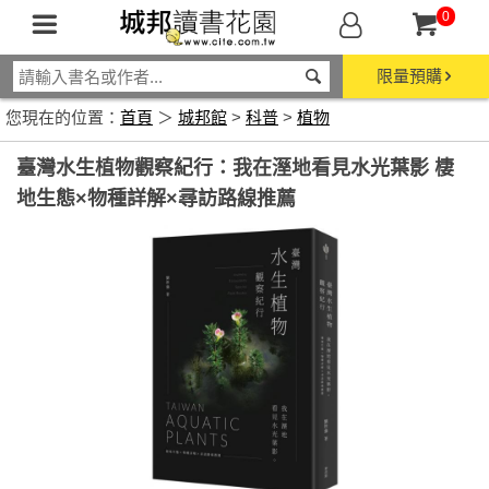
0
限量預購
您現在的位置：
首頁
＞
城邦館
>
科普
>
植物
臺灣水生植物觀察紀行：我在溼地看見水光葉影 棲
地生態×物種詳解×尋訪路線推薦