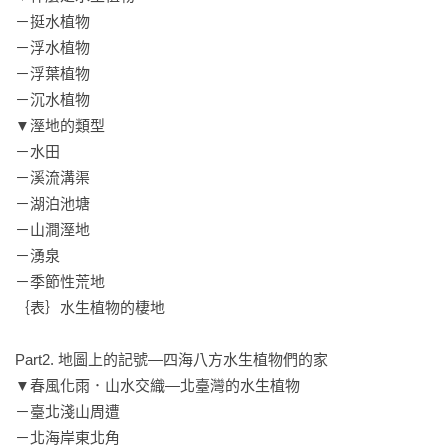
－挺水植物

－浮水植物

－浮葉植物

－沉水植物

▼溼地的類型

－水田

－溪流溝渠

－湖泊池塘

－山澗溼地

－湧泉

－季節性荒地

｛表｝水生植物的棲地

Part2. 地圖上的記號—四海八方水生植物們的家

▼春風化雨．山水交織—北臺灣的水生植物

－臺北淺山周遭

－北海岸東北角
