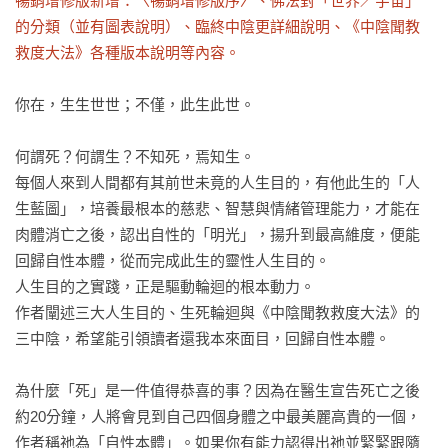
暢銷增修版新增：〈暢銷增修版序〉、佛法對「世界／宇宙」
的分類（並有圖表說明）、臨終中陰更詳細說明、《中陰聞教
救度大法》各種版本說明等內容。
你在，生生世世；不僅，此生此世。

何謂死？何謂生？不知死，焉知生。

每個人來到人間都有其前世未竟的人生目的，有他此生的「人
生藍圖」，培養最根本的慈悲、智慧與情緒管理能力，才能在
肉體消亡之後，認出自性的「明光」，揚升到最高維度，便能
回歸自性本體，從而完成此生的靈性人生目的。

人生目的之實踐，正是驅動輪迴的根本動力。

作者闡述三大人生目的、生死輪迴與《中陰聞教救度大法》的
三中陰，希望能引領讀者還我本來面目，回歸自性本體。

為什麼「死」是一件值得恭喜的事？因為在醫生宣告死亡之後
約20分鐘，人將會見到自己四個身體之中最美麗高貴的一個，
作者稱祂為「自性本體」。如果你有能力認得出祂並緊緊跟隨