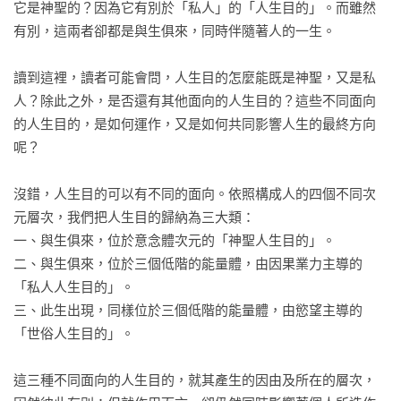
它是神聖的？因為它有別於「私人」的「人生目的」。而雖然
　　人世的慾望—名、利、權、情

有別，這兩者卻都是與生俱來，同時伴隨著人的一生。

　　埋首名利權情，積累負面意識

　　傷害與報復的輪迴—證據的顯化

讀到這裡，讀者可能會問，人生目的怎麼能既是神聖，又是私
　第四節　提高振動頻率的「神聖人生目的」

人？除此之外，是否還有其他面向的人生目的？這些不同面向
　　實踐「神聖人生目的」的三個次第

的人生目的，是如何運作，又是如何共同影響人生的最終方向
　　提升「自我的」振動頻率

呢？

　　揚升的基礎—「無條件的愛］

　　提升他人的振動頻率

沒錯，人生目的可以有不同的面向。依照構成人的四個不同次
　　「縱容他人的錯誤」並非正向的人生目的

元層次，我們把人生目的歸納為三大類：

　第五節　什麼是業力？

一、與生俱來，位於意念體次元的「神聖人生目的」。

　第六節　自閉症孩子與母親的故事

二、與生俱來，位於三個低階的能量體，由因果業力主導的
　　故事背景

「私人人生目的」。

　　憤怒與報復的如影隨形

三、此生出現，同樣位於三個低階的能量體，由慾望主導的
　　達倫的業報體現

「世俗人生目的」。

　　死亡時的恐懼意識

　　達倫母親的業報體現

這三種不同面向的人生目的，就其產生的因由及所在的層次，
　　餘報中隱含的學習機會
