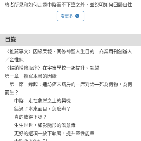
終者所見和如何走過中陰而不下墮之外，並說明如何回歸自性
本體，完成每個人此生此世的人生三大目的──提升自己的振
看更多
頻、提升他人的振頻，以及提升世界的振頻。這些重點加在一
起，就涵蓋人的出生前、生時及死後之事，橫跨人的過去、現
在與未來，成為一個完整的過程。
目錄
〈推薦專文〉因緣果報，同修神聖人生目的　商業周刊創辦人
／金惟純

〈暢銷增修版序〉在宇宙學校一起提升、超越

第一章　撰寫本書的因緣

　第一節　緣起：造訪癌末病房的一席對話—死為何物，為何
而生？

　　中陰—走在危崖之上的契機

　　錯過了本來面目，怎麼辦？

　　真的放得下嗎？

　　生生世世，如影隨形的潛意識

　　更好的選項—放下執著，提升靈性能量
