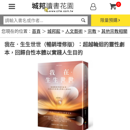
0
限量預購
您現在的位置：
首頁
＞
城邦館
>
人文藝術
>
宗教
>
其他宗教相關
我在．生生世世（暢銷增修版）：超越輪迴的靈性劇
本，回歸自性本體以實踐人生目的