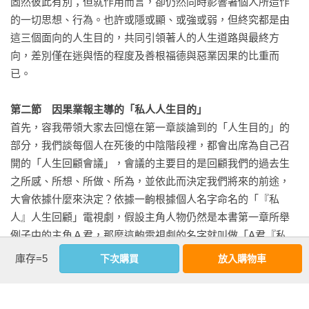
固然彼此有別；但就作用而言，卻仍然同時影響著個人所造作
　　並非所有的自閉症案例都是來報復的

的一切思想、行為。也許或隱或顯、或強或弱，但終究都是由
第四章　心理學、佛學等有關「意識」的概念――對比人的四
這三個面向的人生目的，共同引領著人的人生道路與最終方
個身體次元

向，差別僅在迷與悟的程度及善根福德與惡業因果的比重而
　第一節　現代心理學的意識理論

已。

　　弗洛伊德的理論—意識、前意識與無意識

　　榮格的理論—個人無意識與集體無意識

第二節　因果業報主導的「私人人生目的」
　第二節　佛教的唯識學

首先，容我帶領大家去回憶在第一章談論到的「人生目的」的
　　唯識學的八識

部分，我們談每個人在死後的中陰階段裡，都會出席為自己召
　第三節　新紀元的「維度」概念

開的「人生回顧會議」，會議的主要目的是回顧我們的過去生
　　數學上的維度

之所感、所想、所做、所為，並依此而決定我們將來的前途，
　　靈學或意識的維度

大會依據什麼來決定？依據一齣根據個人名字命名的「『私
　第四節　第一維度的存有

人』人生回顧」電視劇，假設主角人物仍然是本書第一章所舉
　第五節　第二維度的存有

例子中的主角Ａ君，那麼這齣電視劇的名字就叫做「A君『私
　　植物在人類意識轉化中所扮演的生態角色

人』人生回顧」電視劇，所有大會的出席者將和A君一同觀看，
　第六節　第三維度的存有

庫存=5
下次購買
放入購物車
大家邊看邊決定A君的「主報」和「餘報」，而此處的「私人人
　　高階與低階的轉世互換

生目的」就是在討論「餘報」時所產生的。

　　動物轉世為人的例子

看更多