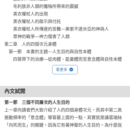
　　毛利族非人類的懺悔所帶來的震撼

　　黑衣權杖人的出現

　　黑衣權杖人的啟示與付託 

　　黑衣權杖人所傳達的苦難—美索不達米亞的神與人

　　眾神的戰爭—神力傷害了人類

第二章　人的四個次元身體

　第一節　本書的主題—人生目的與自性本體

　　四管齊下的治療—從肉體、能量體而至意念體與自性本體

　第二節　複習人體的四個次元

看更多
　　我到底是誰

　　「自性本體」長什麼樣子？

　　「意念體」長什麼樣子？

內文試閱
　　「能量體」次元什麼樣子？

第一節　三個不同層次的人生目的
第三章　人生目的

上一章向讀者們大致介紹了人的四個身體次元，而其中第二高
　第一節　三個不同層次的人生目的

振動頻率的「意念體」導管最上面的一點，其實就是讓葛瑞絲
　第二節　因果業報主導的「私人人生目的」

「向死而生」的關鍵，因為它有著神聖的人生目的。為什麼說
　第三節　受慾望驅使的「世俗人生目的」
