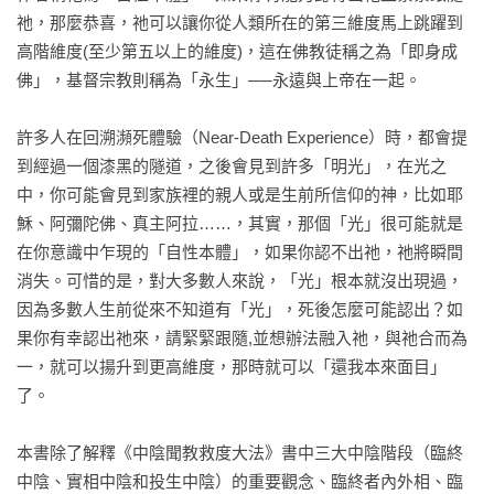
祂，那麼恭喜，祂可以讓你從人類所在的第三維度馬上跳躍到
高階維度(至少第五以上的維度)，這在佛教徒稱之為「即身成
佛」，基督宗教則稱為「永生」──永遠與上帝在一起。

許多人在回溯瀕死體驗（Near-Death Experience）時，都會提
到經過一個漆黑的隧道，之後會見到許多「明光」，在光之
中，你可能會見到家族裡的親人或是生前所信仰的神，比如耶
穌、阿彌陀佛、真主阿拉……，其實，那個「光」很可能就是
在你意識中乍現的「自性本體」，如果你認不出祂，祂將瞬間
消失。可惜的是，對大多數人來說，「光」根本就沒出現過，
因為多數人生前從來不知道有「光」，死後怎麼可能認出？如
果你有幸認出祂來，請緊緊跟隨,並想辦法融入祂，與祂合而為
一，就可以揚升到更高維度，那時就可以「還我本來面目」
了。

本書除了解釋《中陰聞教救度大法》書中三大中陰階段（臨終
中陰、實相中陰和投生中陰）的重要觀念、臨終者內外相、臨