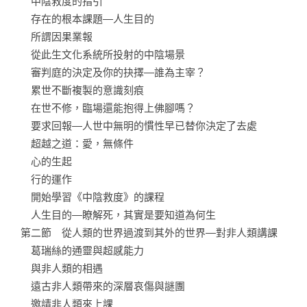
　　中陰救度的指引

　　存在的根本課題—人生目的

　　所謂因果業報

　　從此生文化系統所投射的中陰場景

　　審判庭的決定及你的抉擇—誰為主宰？

　　累世不斷複製的意識刻痕

　　在世不修，臨場還能抱得上佛腳嗎？

　　要求回報—人世中無明的慣性早已替你決定了去處

　　超越之道：愛，無條件

　　心的生起

　　行的運作

　　開始學習《中陰救度》的課程

　　人生目的—瞭解死，其實是要知道為何生

　第二節　從人類的世界過渡到其外的世界—對非人類講課

　　葛瑞絲的通靈與超感能力

　　與非人類的相遇

　　遠古非人類帶來的深層哀傷與謎團

　　邀請非人類來上課
