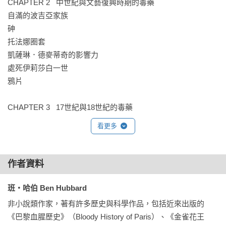
CHAPTER 2   中世紀與文藝復興時期的毒藥

自滿的波吉亞家族

砷

托法娜圈套

凱薩琳．德麥蒂奇的影響力

處死伊莉莎白一世

鴉片

CHAPTER 3   17世紀與18世紀的毒藥

薩德侯爵下藥

看更多
斑螯素

投毒事件

塞勒姆審巫案

作者資料
麥角

詹姆斯頓中毒事件

班‧哈伯 Ben Hubbard
曼陀羅

非小說類作家，著有許多歷史與科學作品，包括近來出版的
瑪麗．布蘭迪毒殺事件

《巴黎血腥歷史》（Bloody History of Paris）、《金雀花王