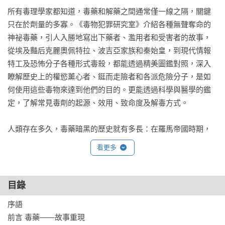
所有毒理學家都知道，毒藥和解藥之間通常僅一線之隔，關鍵
只在於劑量的多寡。《毒物犯罪研究室》介紹各種無聲奪命的
神祕毒藥，引人入勝地寫出下藥者、濫用者和受害者的故事，
從埃及豔后克麗奧佩特拉、波吉亞家族和秦始皇，到現代情報
特工及恐怖分子各種形式毒殺，都能透過精美圖鑑對照，深入
瞭解歷史上的權慾薰心者、鋌而走險者和各派危險分子，是如
何使用這些毒物來達到他們的目的。更能透過科學與醫學的鑑
定，了解常見毒劑的起源、效用、致命度及解毒方式。

人類存在多久，毒藥暗黑的歷史就有多長：在羅馬帝國時期，
皇帝會任意下毒來剷除敵對勢力；到了文藝復興時代，有人會
看更多
在葡萄酒裡偷偷動手腳，一聲不響地暗殺晚宴賓客；直至現
代，毒藥更被研製成難以追溯的秘密武器對人下毒。

目錄
毒藥在人類歷史上一直是未曾中斷的黑暗發展，反映出人類在
序語

科學、科技和社會思考上的進步，也呈現施毒者內心的幻想投
前言 毒藥——故事重現

射。毒藥造成的症狀不僅令人震驚、古怪且五花八門，受害者