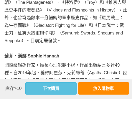
朝》（The Plantagenets）、《特洛伊》（Troy）和《維京人與
CHAPTER 4   19世紀的毒藥

歷史事件的爆發點》（Vikings and Flashpoints in History）。此
弗洛倫斯．梅布里克之嫁

外，也曾寫過數本十分暢銷的軍事歷史作品，如《羅馬戰士：
布拉德福德糖果中毒案

為生存而戰》（Gladiator: Fighting for Life）和《日本武士：武
為人母的瑪莉安．卡頓

士刀、征夷大將軍與切腹》（Samurai: Swords, Shoguns and 
火柴女孩

Seppuku）。目前定居倫敦。

磷

惡人威廉．帕默

蘇菲‧漢娜 Sophie Hannah
番木鱉鹼

國際級暢銷作家，擅長心理犯罪小說，作品出版語言多達49
使用三氯甲烷的湯瑪斯．克林姆

種。自2014年起，獲得阿嘉莎‧克莉絲蒂（Agatha Christie）家
哥羅芳

族的資助，完成了三本關於克莉絲蒂筆下角色赫丘勒‧白羅
（Hercule Poirot）的新小說，全都名列《星期日泰晤士報》暢
庫存>10
下次購買
放入購物車
CHAPTER 5   20世紀的毒藥

銷作品。此外，其2013年的小說《攜行者》（The Carrier）也
暗殺格里高利．拉斯普丁

獲得Specsavers國家圖書年度驚悚犯罪小說獎。

氰化物

希特勒服氰化物之令

相關著作：《毒物犯罪研究室：解析23種經典致命植物、礦
艾倫．圖靈的悲劇

物、藥劑、毒品，從醫學鑑識＆毒物科學揭秘恐怖毒殺與謀殺
瓊斯鎮大屠殺
