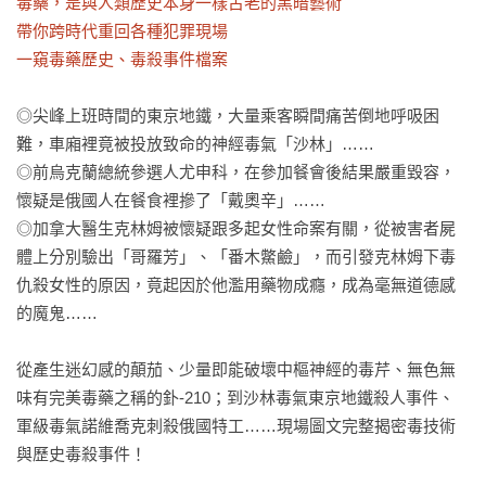
毒藥，是與人類歷史本身一樣古老的黑暗藝術

帶你跨時代重回各種犯罪現場

一窺毒藥歷史、毒殺事件檔案
◎尖峰上班時間的東京地鐵，大量乘客瞬間痛苦倒地呼吸困
難，車廂裡竟被投放致命的神經毒氣「沙林」……

◎前烏克蘭總統參選人尤申科，在參加餐會後結果嚴重毀容，
懷疑是俄國人在餐食裡摻了「戴奧辛」……

◎加拿大醫生克林姆被懷疑跟多起女性命案有關，從被害者屍
體上分別驗出「哥羅芳」、「番木鱉鹼」，而引發克林姆下毒
仇殺女性的原因，竟起因於他濫用藥物成癮，成為毫無道德感
的魔鬼……

從產生迷幻感的顛茄、少量即能破壞中樞神經的毒芹、無色無
味有完美毒藥之稱的釙-210；到沙林毒氣東京地鐵殺人事件、
軍級毒氣諾維喬克刺殺俄國特工……現場圖文完整揭密毒技術
與歷史毒殺事件！
