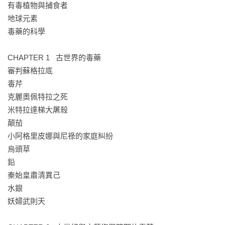
有毒植物與捕食者

可能會在嚴重痙攣下死亡，也有人因為呼吸系統塌陷造成口
地球元素

鼻、眼部流血窒息身亡。若是氰化物中毒，則會讓死者面帶恐
毒藥的科學

怖悚人的笑容。

CHAPTER 1   古世界的毒藥

如果你喜歡閱讀犯罪小說、對真實案件著迷，必能在本書中找
審判蘇格拉底

到五花八門的投毒方式。切記，在讀完後把指紋擦乾淨就好。

毒芹

克麗奧佩特拉之死

※警語：本書內含新聞事件真實現場照片！

米特拉達梯大屠殺

顛茄

【誠摯推薦】

小阿格里皮娜與尼祿的家庭糾紛

▪ 李昌鈺博士物證科學教育基金會監察人、國立清華大學兼任教
烏頭草

授、卡達警官學院特聘鑑識專家 ╱ 李承龍教授

鉛

▪ 毒理專家 ╱ 招名威教授

秦始皇肅清異己

▪ 中國醫藥大學附設醫院毒物科主任 ╱ 洪東榮醫師

水銀

▪ Youtuber ╱ DK
妖婦武則天
