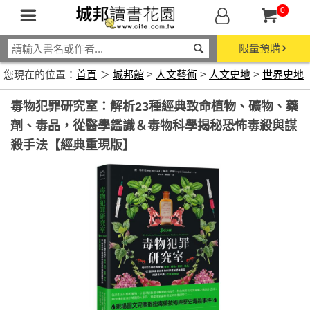
0
限量預購
您現在的位置：
首頁
＞
城邦館
>
人文藝術
>
人文史地
>
世界史地
毒物犯罪研究室：解析23種經典致命植物、礦物、藥
劑、毒品，從醫學鑑識＆毒物科學揭秘恐怖毒殺與謀
殺手法【經典重現版】