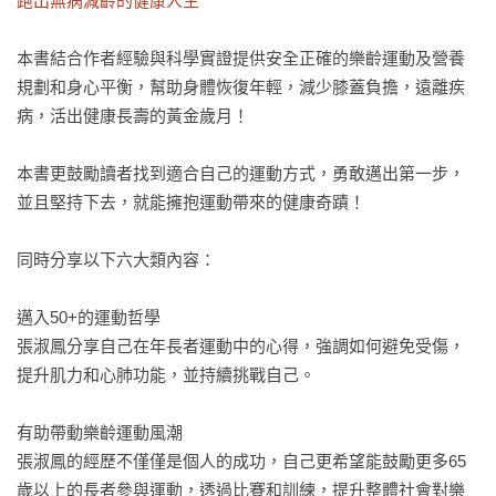
跑出無病減齡的健康人生
本書結合作者經驗與科學實證提供安全正確的樂齡運動及營養
規劃和身心平衡，幫助身體恢復年輕，減少膝蓋負擔，遠離疾
病，活出健康長壽的黃金歲月！

本書更鼓勵讀者找到適合自己的運動方式，勇敢邁出第一步，
並且堅持下去，就能擁抱運動帶來的健康奇蹟！

同時分享以下六大類內容：

邁入50+的運動哲學

張淑鳳分享自己在年長者運動中的心得，強調如何避免受傷，
提升肌力和心肺功能，並持續挑戰自己。

有助帶動樂齡運動風潮

張淑鳳的經歷不僅僅是個人的成功，自己更希望能鼓勵更多65
歲以上的長者參與運動，透過比賽和訓練，提升整體社會對樂