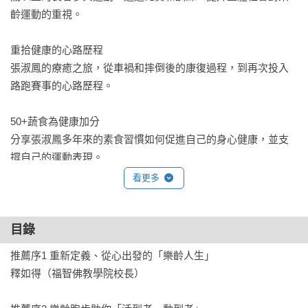
齡運動的重視。

重拾健康的心路歷程

張淑鳳的療癒之旅，從車禍和摔倒後的康復過程，到再次投入
路跑賽事的心路歷程。

50+蔬食為健康加分

分享張淑鳳多年來的素食習慣如何促進自己的身心健康，並支
撐自己的運動表現。

看更多
融入信仰的助跑之路

張淑鳳如何通過背誦經文和信仰來平衡心靈，增強毅力，克服
身體和心理上的挑戰。

目錄
推薦序1 重新定義、從心出發的「樂齡人生」　        

完全解惑！樂齡跑步迷思Q&A

釋如得（福智佛教學院校長）

徹底解除關於樂齡跑步的安全性、益處和如何進行跑步計畫等
三大方面的迷思。