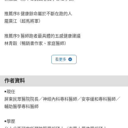
推薦序8 健康餘命屬於不斷在跑的人　                                        

龎廣江（超馬將軍）

推薦序9 醫師跑者最具體的五感健康建議　                        

林青穀（暢銷書作家、家庭醫師）

推薦序10 跑步治百病──跑就對了　                                          

看更多
許家耀（跑友）

推薦序11 站起來，跑得比以前更遠、更久　                    

作者資料
譚敦慈（長庚毒物實驗室護理師）

￭現任 

屏東民眾醫院院長／神經內科專科醫師／安寧緩和專科醫師／
短文推薦 

輔助醫學專科醫師

陳榮基（恩主公醫院創院院長）

曹汶龍（大林慈濟醫院失智症中心主任）

￭學歷 

白明奇（成大醫學院神經學科教授）
