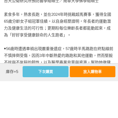
台大公衛研究所預防醫學組碩士／南華大學佛學組碩士

羅維銘（超馬老爹）

素食多年，熱衷長跑，並在2024年時挑戰超馬賽事，獲得全國
作者序 持續用樂齡跑步陪伴大家　　

65歲分齡女子組冠軍佳績。以自身經歷證明，年長者的運動潛
力及健康生活的可行性；更期盼每位樂齡長者都能動起來，成
PART 1 不可能的任務 車禍後重回跑道

為「好好享受健康餘命的人生跑者」。

1. 災難的開端 —— 車禍和摔倒的經歷

        因為車禍，想更有意義地活著

￭56歲時遭遇車禍出現嚴重後遺症，57歲時半馬路跑在終點線前
        為減重而跑，為堅持而報名馬拉松

不慎摔倒受傷，因而3年中斷熱愛的路跑和其他運動，然而堅毅
        車禍後2 個月，完成初馬

不拔與不氣餒的韌性，以及醫學專業背景與資源，幫助她復健
        在半馬中摔倒，引發嚴重疼痛

有成並加速自癒力，為重返跑道學會肌耐力等重訓要領、並結
庫存=5
下次購買
放入購物車
2. 艱難的康復旅程 ── 開刀與否的抉擇

合蔬食營養和心靈鍛鍊，克服病痛、開展越跑越年輕的樂齡運
        以保守治療，面對頸椎神經壓迫的痛苦

動與跑步健康模式。

        考慮接受危險的頸椎手術

        繼續保守治療，並學會示弱

￭迄今參加過近百場的5公里、10公里、半馬、全馬和超馬等賽
3. 停跑3 年，從負數開始

事，足跡遍布全台，總跑程超過1000公里，朝2000公里、3000
        揮別疼痛，重返跑道

公里等邁進。在路跑訓練和比賽過程中徹底體會到「如此才是
        協助跑步訓練的工具

更有意義活著」和「愈老愈要動」的兩個真理。
