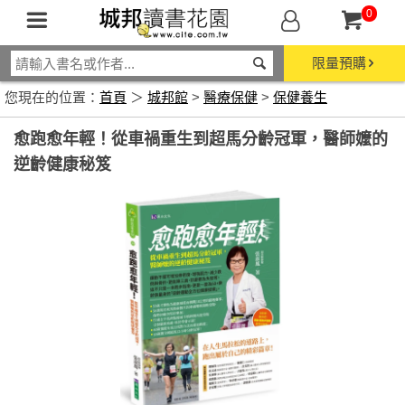
0
限量預購
您現在的位置：
首頁
＞
城邦館
>
醫療保健
>
保健養生
愈跑愈年輕！從車禍重生到超馬分齡冠軍，醫師嬤的
逆齡健康秘笈