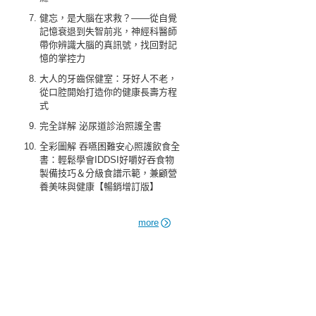
健忘，是大腦在求救？——從自覺
記憶衰退到失智前兆，神經科醫師
帶你辨識大腦的真訊號，找回對記
憶的掌控力
大人的牙齒保健室：牙好人不老，
從口腔開始打造你的健康長壽方程
式
完全詳解 泌尿道診治照護全書
全彩圖解 吞嚥困難安心照護飲食全
書：輕鬆學會IDDSI好嚼好吞食物
製備技巧＆分級食譜示範，兼顧營
養美味與健康【暢銷增訂版】
more