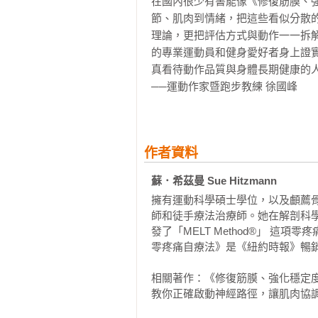
在國內很少有書能像《修復筋膜、強
「你說的是神經性穩定度和調節對
Part4：以神經力量創造運動表現的
節、肌肉到情緒，把這些看似分散
它是怎樣運作的。我們完全不用去
第十一章：穩定度的藍圖 328

理論，更把評估方式與動作一一拆
動。」

運動表現藍圖｜疼痛及關節損傷藍圖
的專業運動員和健身愛好者身上證
真看待動作品質與身體長期健康的人
我請他把身體想成是飛機的自動導
名詞解釋 342

──運動作家暨跑步教練 徐國峰
維持在空中的工作。除非警示燈開
致謝 348

飛行。我們的身體也是這樣，我們
推薦讀物 351
們的自動導航器在疼痛前會產生一
這實在太常見了，讓我們以為這些
作者資料
等到飛機引擎沒有辦法啟動且飛機螺
蘇．希茲曼 Sue Hitzmann
這兩個非自主且強大的全身性系統
擁有運動科學碩士學位，以及顱薦
響我們的整體健康。神經系統不是有
師和徒手療法治療師。她在解剖科
發了「MELT Method®」 這
如果你吃不好也睡不好，但你還是去
零疼痛自療法》是《紐約時報》暢銷
為了維持效率和完成任務，神經筋
相關著作：《修復筋膜、強化穩定度
會出現一些被你忽略，或是沒有注
教你正確啟動神經路徑，讓肌肉協
身的時候發現你的背和肩膀總是有