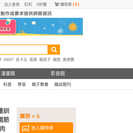
加入會員
紅利
6折購
購物車
(
0
)
野
16647
皮卡丘
寫真
楊双子
親簽
奧德賽
漫畫館
影音館
科普
學習
親子教養
雜誌期刊
量訓
庫存 = 5
國筋
放入購物車
肉