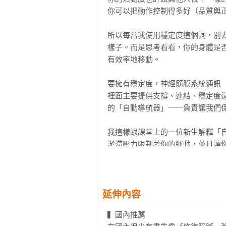
你可以把動作控制得多好（品質與正
第五章：MELT 「再水合」與「釋放」
休息檢測與休息重新檢測｜運動表
所以每當我使用穩定度這個詞，別
現訓練法的足部治療｜重新檢測｜
樣子。而是思考看看，你的身體是
姿施壓的連續動作｜頸部釋放的連續
有效率地移動。

第六章：「重新整合」與「重新設定」
要擁有穩定度，神經筋膜系統通訊（neur
穩定度機制｜神經力量的開發過程
裡面主要提供支撐、連結、穩定度
新設定」的主要原則

的「自動導航器」⸺負責讓我們保
第七章：「神經力量」的動作 240

我這樣跟課堂上的一位新生解釋「
上半身的穩定度動作｜下半身的穩定
淤滯壓力限制著你的運動，並且讓
個代償機器一般⸺神經系統雖然已
Part3：提升運動表現的「神經力量
度，因為你的基礎訓練沒有針對這
連續動作的基本要素

撿起來都在代償，而且你甚至不知道
第八章：神經核心穩定度的連續動作 2
延伸內容
第九章：上半身穩定度的連續動作 29
他點點頭，「但你常提到的那個神經
第十章：下半身穩定度的連續動作 31
▍國內推薦
