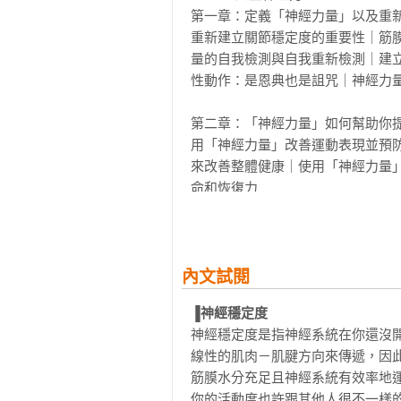
重新整合：學習如何將身體的位置
第一章：定義「神經力量」以及重新定
肉能在移動之前，在正確的時間點收
重新建立關節穩定度的重要性｜筋
重新設定：重新建立你的神經路徑
量的自我檢測與自我重新檢測｜建
性動作：是恩典也是詛咒｜神經力量
第二章：「神經力量」如何幫助你提
用「神經力量」改善運動表現並預
來改善整體健康｜使用「神經力量
命和恢復力

第三章：「神經力量」和情緒：在精神
過去如何形塑你的現在｜治療創傷｜
內文試閱
Part2：「神經力量」動作的基礎

▐神經穩定度
第四章：溫習MELT療法：MELT療法的
神經穩定度是指神經系統在你還沒
失能的神經筋膜連鎖反應｜活著的
線性的肌肉－肌腱方向來傳遞，因
律神經正常／失能與筋膜系統的關聯
筋膜水分充足且神經系統有效率地
腹部手術與疤痕的長遠影響｜讓ME
你的活動度也許跟其他人很不一樣