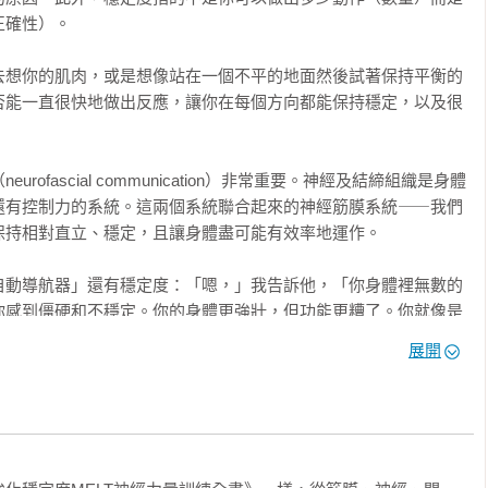
確性）。

的連續動作 152

現訓練法的手部及足部治療｜運動表現訓練法的手部治療｜運動表
去想你的肌肉，或是想像站在一個不平的地面然後試著保持平衡的
上半身再水合連續動作｜下半身再水合及下背減壓的連續動作｜坐
否能一直很快地做出反應，讓你在每個方向都能保持穩定，以及很
動作

：「神經力量」的2R 216

ofascial communication）非常重要。神經及結締組織是身體
｜「重新整合」的主要原則｜重新設定｜回復主要運動模式｜「重
還有控制力的系統。這兩個系統聯合起來的神經筋膜系統⸺我們
持相對直立、穩定，且讓身體盡可能有效率地運作。

自動導航器」還有穩定度：「嗯，」我告訴他，「你身體裡無數的
度動作｜核心挑戰

你感到僵硬和不穩定。你的身體更強壯，但功能更糟了。你就像是
經學會怎樣更妥善地處理穩定度，但你不是真的在提升關節穩定
」連續動作

展開
件事努力。這也是你總是背痛和膝蓋痛的原因。你連把水瓶從地上
這些正在發生著。這樣懂嗎？」

86

8

之類的玩意兒是什麼？」

6
