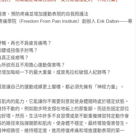
傷害、預防疼痛並增加運動表現的自我照護法

eedom From Pain Institute）創辦人 Erik Dalton——專
暢，再也不肩痠背痛嗎？

腰或扭傷手肘嗎？

真正痊癒嗎？

所欲而且不用擔心運動傷害嗎？

增加每組一下的最大重量，或是馬拉松破個人紀錄嗎？

是讓自己的運動成績更上層樓，都必須先擁有「神經力量」。

召肌肉的能力，它能讓你不需要刻意就使身體隨時處於穩定狀態。
維持不動的，例如跑步時支撐在地板上的那隻腳，而這些固定部位
的好壞。然而，生活中許多不良習慣或是不斷重複練習特定動作會
誤的路徑來指揮關節和肌肉，使身體不穩定，最終導致傷害發生。
確神經路徑、維持穩定度，進而修復疼痛和增進運動表現的第一