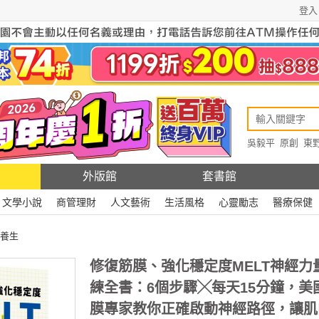
登入
吳毅平
原創
東
原創
Rewire
外版館
套書館
文學小說
商管理財
人文藝術
生活風格
心靈勵志
醫療保健
養生
修復筋膜、強化穩定度MELT神經力
練全書：6個步驟╳每天15分鐘，美
膜專家教你正確啟動神經路徑，讓肌