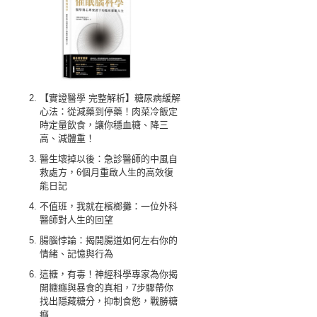
【實證醫學 完整解析】糖尿病緩解
心法：從減藥到停藥！肉菜冷飯定
時定量飲食，讓你穩血糖、降三
高、減體重！
醫生壞掉以後：急診醫師的中風自
救處方，6個月重啟人生的高效復
能日記
不值班，我就在檳榔攤：一位外科
醫師對人生的回望
腸腦悖論：揭開腸道如何左右你的
情緒、記憶與行為
這糖，有毒！神經科學專家為你揭
開糖癮與暴食的真相，7步驟帶你
找出隱藏糖分，抑制食慾，戰勝糖
癮