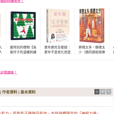
再抽$888購書金！
L
最特別的禮物【長
更年期完全聖經：
葬禮太多，婚禮太
人
尾玲子的溫暖刺繡
更年不是老化而是
少（週四謀殺俱樂
認
繪本】
身體系統升級，從
部5）
委
前期到後期都能接
權
住妳的身心照護指
意
南
滿足閱讀癮！
是
需
！
|
作者資料
|
基本資料
在肌力，而是能正確徵召肌肉、支持身體穩定的「神經力量」