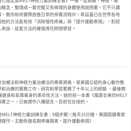
化穩定度MELT神經力量訓練全書》一樣，從筋膜、神經、關
吧！這個嘛，講到穩定度還有神經性調節時，我們不會真的去思考
藍圖

的概念，整理成一套完整又有條理的身體使用說明書。它不只講
考量穩定度，事實上，我們連移動都不需要思考⸺我們就只是移
解，教你如何實際放進日常的保養流程中。希茲曼已在世界各地
｜生活版藍圖計畫

實她的方法能有效「消除慢性疼痛」與「提升運動表現」，對認
來說，這套方法的確值得花時間學習。

航器。除了起飛和降落之外，自動導航器基本上包辦了所有讓飛機
始閃爍，警告飛行員有地方不對勁，否則飛行員可以單純享受這趟
懶得找出不穩定和功能不佳的細微症狀，因為警示燈沒有閃爍。我
些徵兆，例如在椅子上坐了一段時間後，起身覺得身體僵硬。因為
是正常的，所以一直不去處理這些症狀。我們就像遲鈍的飛行員，
旋下墜、警報大響時，才開始控制飛機，避免飛機墜落和燒毀。

，有個常見的問題是，它們讓我們保持穩定的方式，久而久之會影
骨治療法和神經力量治療法的專業資格，是美國公認的身心動作教
意這麼做，而是它和結締組織系統本來就是這樣運作的。

學和治療的實務工作、研究和學習累積了十年以上的經驗 ，最後開
項零疼痛健身和長壽養身的革命性方法。她的前一本書《風靡全美的MELT
跑步，你就是在挑戰神經筋膜系統是否還能有效率地運作。

書之一，已被譯作八種語言。目前住在紐約。

膜系統會在它負責的動作中，先放慢那些不必要的任務。你的身體
MELT神經力量訓練全書：6個步驟╳每天15分鐘，美國筋膜專家
意到的症狀⸺是的，這些就是疼痛前的訊號。你會在從坐姿站起
調運作，主動恢復長期疼痛傷害，提升運動表現》
點僵硬或緊繃。你的頭髮和皮膚總是乾燥，肌肉需要更長的時間恢