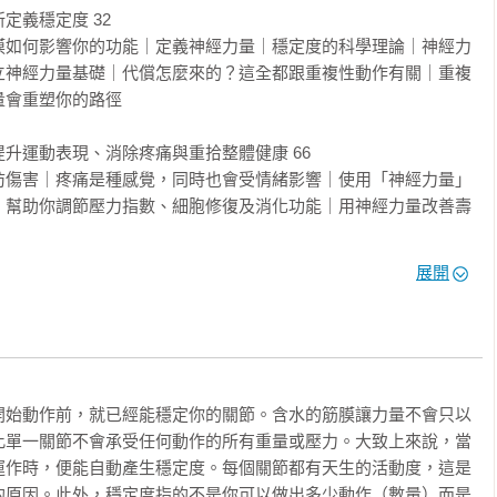
擺好，並執行動作，讓負責穩定「核心」或是穩定「帶」的正確肌
義穩定度 32

縮。

膜如何影響你的功能｜定義神經力量｜穩定度的科學理論｜神經力
，強化穩定肌與動作肌之間的正確時序，減少受傷及疼痛風險。
立神經力量基礎｜代償怎麼來的？這全都跟重複性動作有關｜重複
會重塑你的路徑

升運動表現、消除疼痛與重拾整體健康 66

防傷害｜疼痛是種感覺，同時也會受情緒影響｜使用「神經力量」
」幫助你調節壓力指數、細胞修復及消化功能｜用神經力量改善壽
展開
層面處理不穩定性 92

建立堅固的情緒基礎｜強化情緒恢復力

4R方程式 120

開始動作前，就已經能穩定你的關節。含水的筋膜讓力量不會只以
身體模型｜活著的身體模型背後的科學｜國際筋膜研究研討會｜自
此單一關節不會承受任何動作的所有重量或壓力。大致上來說，當
｜MELT療法的4R方程式：重新連結、重新平衡、再水合與釋放｜
運作時，便能自動產生穩定度。每個關節都有天生的活動度，這是
LT運動表現訓練法有效的祕訣

的原因。此外，穩定度指的不是你可以做出多少動作（數量）而是