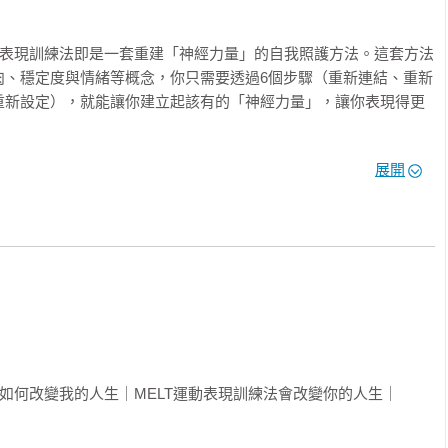
動表現訓練法即是一套重建「神經力量」的自我照護方法。這套方法
肉、穩定度與情緒等概念，你只需要透過6個步驟（重新連結、重新
重新設定），就能讓你建立起該有的「神經力量」，讓你表現得更
展開
ELT運動表現訓練法的動作，並且用運動醫學的前端研究讓你瞭解
提供適合不同生活型態讀者的MELT訓練課表，不論你是久坐少動
動愛好者或職業運動員，你只需要每天花15分鐘，就能獲得更好的
訓練法綜合了作者30年的徒手治療經驗，至今已在16個國家影響了數
一次機會，迎接無痛且更美好的生活吧！

位置，重新校正「自動導航器」，讓你不需經由思考就能保持平衡
椎保持穩定、保護重要器官、改善腸胃問題。

如何改變我的人生｜MELT運動表現訓練法會改變你的人生｜

讓脫水的結締組織恢復含水狀態。

下背，釋放空隙中不必要的張力，讓活動度變好，改善姿勢。
