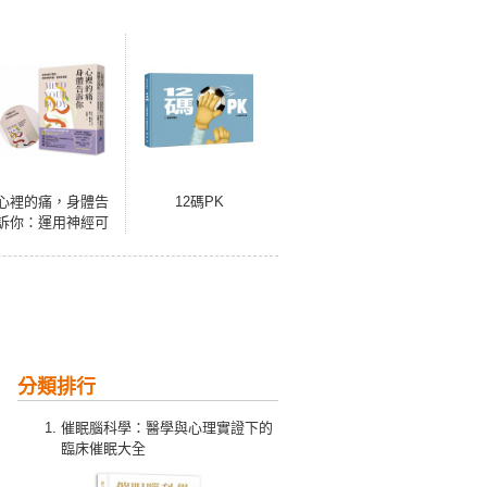
心裡的痛，身體告
12碼PK
訴你：運用神經可
塑性，終結慢性疼
痛、疲勞與焦慮
【首刷限量贈品：
第一本運用神經可
塑性開發的《情緒
日記》練習別冊】
分類排行
催眠腦科學：醫學與心理實證下的
臨床催眠大全