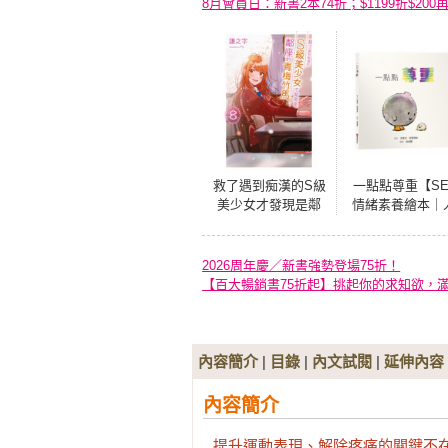
8月會員日：新書2本74折；$1199折$200
救了遇到痴漢的S級
一點點尊重【SE
美少女才發現是鄰
情緒素養繪本｜
座的青梅竹馬8(完)
際｜界線｜自我
同】尊重不需要
屈求全，是我有
2026周年慶／新書強勢登場75折！
利說不，而你願
【百大暢銷書75折起】挑起你的求知欲，
聽見☆☆☆拒絕
很正常的，你只
要一點點練習
內容簡介
|
目錄
|
內文試閱
|
延伸內容
內容簡介
提升運動表現、解除疼痛的關鍵不