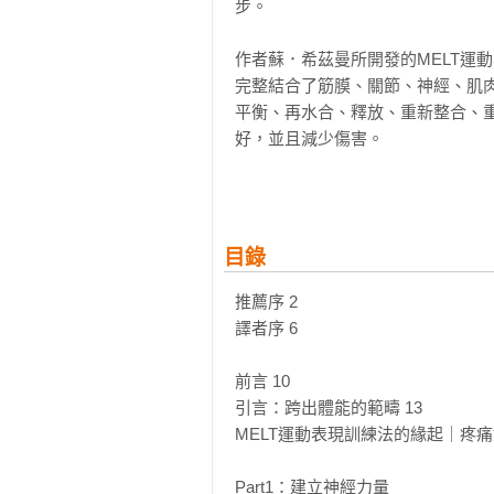
步。

作者蘇．希茲曼所開發的MELT運
完整結合了筋膜、關節、神經、肌
平衡、再水合、釋放、重新整合、
好，並且減少傷害。

本書將透過步驟與圖解，帶你學習M
這套方法的科學原理。此外，本書也
的上班族、勞動工作者，抑或是運
目錄
生活與訓練品質。MELT運動表現
千萬人。現在就打開本書，給你自己
推薦序 2

譯者序 6

▍MELT運動表現訓練法6步驟：

重新連結：辨識出體內積聚壓力的
前言 10

且穩定的神經系統。

引言：跨出體能的範疇 13

重新平衡：啟動核心反射，讓你的脊
MELT運動表現訓練法的緣起｜疼痛
再水合：利用施壓及雙向延展技術，
釋放：讓液體留回空隙，例如頸部與
Part1：建立神經力量
