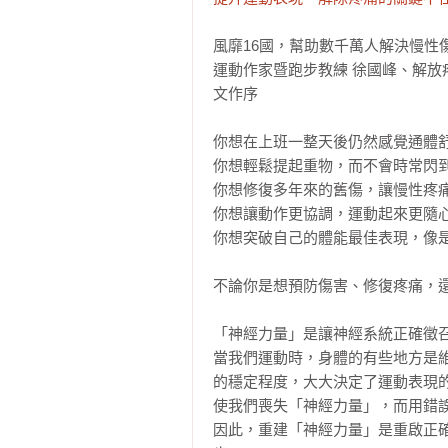
風靡16國，幫助數千萬人解決慢性
運動作家暨跑步教練 徐國峰、解放疼痛學院（Fr
文作序

你想在上班一整天後仍然感覺通體舒
你想輕鬆提起重物，而不會時常閃到
你想修復多年來的舊傷，讓慢性疼痛
你想讓動作更協調，運動起來更隨心
你想突破自己的體能最佳表現，像是
不論你是想預防傷害、修復疼痛，還
「神經力量」是讓神經系統正確徵
當我們運動時，身體的有些地方是
的穩定程度，大大決定了運動表現
使我們喪失「神經力量」，而用錯
因此，重建「神經力量」是重啟正