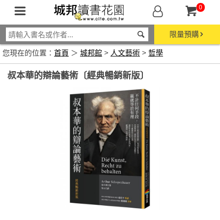
0
限量預購
您現在的位置：
首頁
＞
城邦館
>
人文藝術
>
哲學
叔本華的辯論藝術〔經典暢銷新版〕