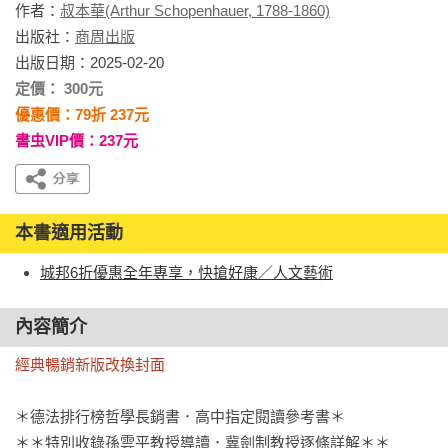
作者：
叔本華(Arthur Schopenhauer, 1788-1860)
出版社：
商周出版
出版日期：2025-02-20
定價： 300元
優惠價：79折 237元
書虫VIP價：237元
本書適用活動
城邦6折優惠全年專享，快搶好康／人文藝術
內容簡介
經典暢銷新版改換封面
＊德法排行榜哲學長銷書．高中指定閱讀參考書＊

＊＊特別收錄孫雲平教授導讀．冀劍制教授逐條詳解＊＊
