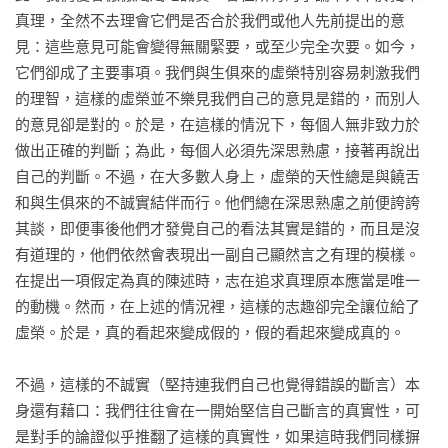
真理，全然不去理會它們是否合於我們或他人先前提出的意
見：這些意見可能會變得無關緊要，或至少完全次要。如今，
它們卻成了主要事項。我們與生俱來的虛榮特別容易刺激我們
的理智，這樣的虛榮並不樂見我們自己的意見是錯的，而別人
的意見卻是對的。於是，在這樣的情況下，每個人無非致力於
做出正確的判斷；為此，每個人必須先深思熟慮，接著再說出
自己的判斷。不過，在大多數人身上，虛榮的天性總是與饒舌
和與生俱來的不誠實結伴而行。他們總在深思熟慮之前便誇誇
其談，即便事後他們才發覺自己的看法其實是錯的，而且是沒
有道理的，他們依然會表現出一副自己顯然言之有理的模樣。
在提出一項假定為真的陳述時，志在追求真理原本應當是唯一
的動機。然而，在上述的情況裡，這樣的志趣卻完全讓位給了
虛榮。於是，真的看起來變成假的，假的看起來變成真的。

不過，這樣的不誠實（堅持連我們自己也覺得錯誤的斷言）本
身還有藉口：我們往往會在一開始堅信自己斷言的真實性，可
是對手的論證似乎推翻了這樣的真實性，如果這時我們同樣摒