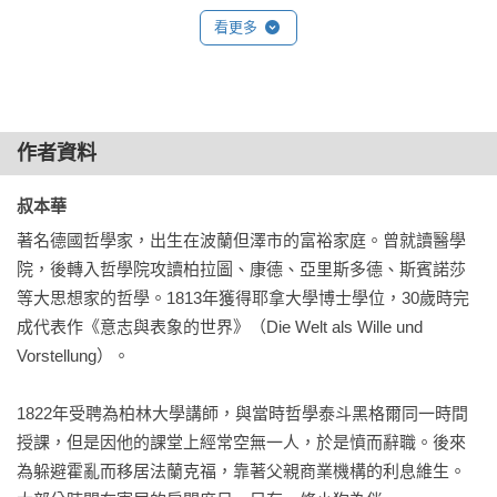
任務在於列舉與分析爭論裡的詭詐技巧；如此一來，人們便能
在叔本華的這本小書……字數雖然不多，但卻十分生動……不
看更多
在真正的辯論中立刻識破並化解它們。職是之故，在介紹辯證
管推理是否正確，講贏的技巧究竟有哪些？這個領域，屬於說
法時同樣必須坦承地表示：其終極目的只是堅持正確，而非客
服力與詭辯術。學成之後，若能善用，將會帶給自己莫大的優
觀真理。

勢。學習詭辯術，不僅可以用來預防被別人的詭辯伎倆所欺
騙，事實上也可以幫助自己化解危難。

作者資料
雖然我在這方面多有鑽研，不過，迄今為止，卻仍未發現有誰
——華梵大學東方人文思想研究所教授冀劍制
就上述的意義做出研究成果；換言之，這還是塊尚未開墾的領
叔本華 
域。為了達到目的，我們必須借鑒經驗，必須觀察，在一般常
著名德國哲學家，出生在波蘭但澤市的富裕家庭。曾就讀醫學
見的辯論裡，雙方是如何使用這些或那些技巧，進而在技巧不
院，後轉入哲學院攻讀柏拉圖、康德、亞里斯多德、斯賓諾莎
同的面貌中回溯它們的共同點，進而列出普遍適用的計策。如
等大思想家的哲學。1813年獲得耶拿大學博士學位，30歲時完
此一來，不僅在我們自己使用時，就連在阻止他人使用時，這
成代表作《意志與表象的世界》（Die Welt als Wille und 
些計策都能帶來莫大的助益。

Vorstellung）。

辯證法的基礎

1822年受聘為柏林大學講師，與當時哲學泰斗黑格爾同一時間
首先必須觀察的是所有爭論的本質，換言之，在每個爭論裡到
授課，但是因他的課堂上經常空無一人，於是憤而辭職。後來
底發生了什麼。對手提出了論點（或是我們自己提出了論點，
為躲避霍亂而移居法蘭克福，靠著父親商業機構的利息維生。
這是一樣的）。如何反駁它，則有兩種模式與兩種路徑。
