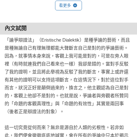
看更多
內文試閱
「論爭辯證法」（Eristische Dialektik）是種爭論的藝術，而且
是種無論自己有理無理都能大聲斷言自己是對的的爭論藝術。
因為，就事情本身來說，客觀上我可能是對的，可是在旁人眼
裡（有時就連我們自己看來也一樣）我卻是錯的。當對手反駁
了我的證明，並且將此舉視為反駁了我的斷言，事實上或許還
有其他的證明可以支持這項斷言，在這情況下，對於這位對手
而言，狀況正好是顛倒過來的，換言之，他主觀認為自己是對
的，客觀上他卻不是對的。也就是說，爭論者與旁觀者所贊同
的「命題的客觀真理性」與「命題的有效性」其實是兩回事
（後者正是辯證法的對象）。

這一切究竟從何而來？無非是源自於人類的劣根性。若非如
此，我們便會徹徹底底地誠實，會在所有的爭論中只本於揭示