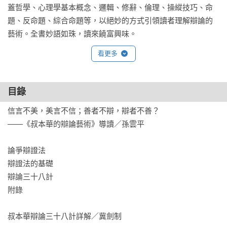
蓋哲學、心理學基本概念、邏輯、修辭、倫理、操縱技巧、命
題、反命題、綜合命題等，以絕妙的方式引領讀者理解辯論的
藝術。全書妙語如珠，讀來饒富興味。
看更多
目錄
信言不美，美言不信；善者不辯，辯者不善？

——《叔本華的辯論藝術》導讀／孫雲平

論爭辯證法

辯證法的基礎

辯論三十八計

附錄

叔本華辯論三十八計詳解／冀劍制