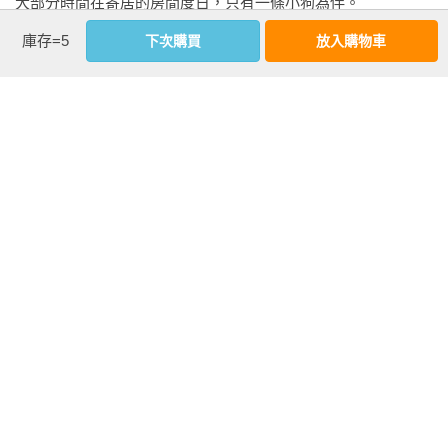
大部分時間在寄居的房間度日，只有一條小狗為伴。

兩種模式：一、對事，二、對人，或是基於對手的讓步。更確
庫存=5
下次購買
放入購物車
他的哲學是柏拉圖的觀念論、康德的認識論、吠陀的汎神論及
切來說，我們要不就指出對手的陳述與事物的性質不符（換言
厭世觀四者結合。其學說深獲19世紀末葉許多大思想家、大文
之，與絕對的客觀真理不符），要不就指出對手的陳述與對手
學家如尼采、托爾斯泰、湯馬斯曼、齊克果等人的共鳴，其思
的其他斷言或所承認的事實不符（換言之，與相對的主觀真理
想對近代的學術界、文化界影響也是極為深遠。尚著有《論自
不符）；後者只是相對的證明，與客觀真理完全無關。

然的意志》、《倫理學的兩個基本問題》、《附錄與補遺》
等。

兩種路徑：一、直接反駁，二、間接反駁。直接反駁是在論點
的理由上攻擊論點，間接反駁則是在論點的結果上攻擊論點。
相關著作：《叔本華的辯論藝術》
直接反駁是指出「論點並非為真」，間接反駁則是指出「論點
不可能為真」。

看更多
在直接反駁方面，我們可以採取兩種方式。要不指出對手斷言
裡的理由為假（否認大前提、小前提），要不承認其理由，但
指出其斷言無法從提出的理由推得（否認推論），換言之是攻
基本資料
擊一致性、推論的形式。至於在間接反駁方面，我們則需要反
作者：
叔本華(Arthur Schopenhauer, 1788-1860)
證法（Apagoge）或引例（Instanz；或稱「反例」）。

出版社：
商周出版