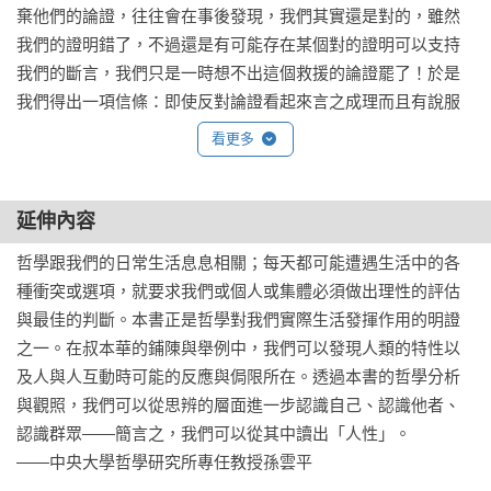
棄他們的論證，往往會在事後發現，我們其實還是對的，雖然
我們的證明錯了，不過還是有可能存在某個對的證明可以支持
我們的斷言，我們只是一時想不出這個救援的論證罷了！於是
我們得出一項信條：即使反對論證看起來言之成理而且有說服
力，我們還是能夠反對到底，因為它不過只是「貌似」正確，
看更多
在爭論過程中，我們肯定還會再發現某個不僅能駁倒它、並且
能證實我們斷言為真的論證。職是之故，在爭論中，不誠實幾
乎是無可避免的，或至少容易受其誘惑。我們的理智孱弱與居
延伸內容
心不良交相支持這樣的態度。如此一來，舉凡習於爭論的人，
哲學跟我們的日常生活息息相關；每天都可能遭遇生活中的各
原則上都不是為了追尋真理，而是為了維護自己的陳述。

種衝突或選項，就要求我們或個人或集體必須做出理性的評估
與最佳的判斷。本書正是哲學對我們實際生活發揮作用的明證
當人們發現到，在爭執中真理並非站在自己這一方，卻又想維
之一。在叔本華的鋪陳與舉例中，我們可以發現人類的特性以
護自己的正確性，大多數的人往往會去利用一些天生的技藝。
及人與人互動時可能的反應與侷限所在。透過本書的哲學分析
辯證法應該只是總結與介紹這些技藝的系統與規則。因此，如
與觀照，我們可以從思辨的層面進一步認識自己、認識他者、
果我們在科學的辯證法裡去顧慮及發掘客觀真理，將會非常不
認識群眾——簡言之，我們可以從其中讀出「人性」。

恰當。因為這並非原初、自然的辯證法所關涉的，它的目的其
——中央大學哲學研究所專任教授孫雲平

實只是堅持正確性而已。是以在我看來，科學的辯證法的主要