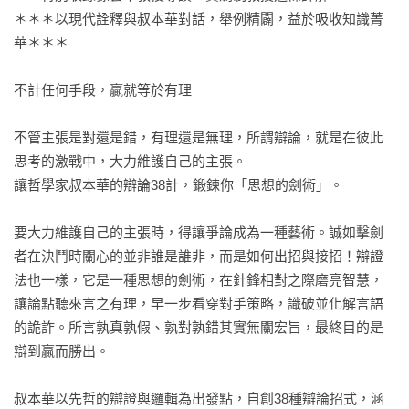
＊＊＊以現代詮釋與叔本華對話，舉例精闢，益於吸收知識菁
華＊＊＊

不計任何手段，贏就等於有理

不管主張是對還是錯，有理還是無理，所謂辯論，就是在彼此
思考的激戰中，大力維護自己的主張。

讓哲學家叔本華的辯論38計，鍛鍊你「思想的劍術」。

要大力維護自己的主張時，得讓爭論成為一種藝術。誠如擊劍
者在決鬥時關心的並非誰是誰非，而是如何出招與接招！辯證
法也一樣，它是一種思想的劍術，在針鋒相對之際磨亮智慧，
讓論點聽來言之有理，早一步看穿對手策略，識破並化解言語
的詭詐。所言孰真孰假、孰對孰錯其實無關宏旨，最終目的是
辯到贏而勝出。

叔本華以先哲的辯證與邏輯為出發點，自創38種辯論招式，涵