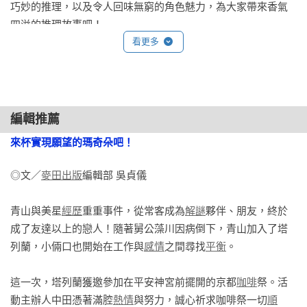
巧妙的推理，以及令人回味無窮的角色魅力，為大家帶來香氣
綁架的事件和自己遇到的傷害事件等犯罪事件。

四溢的推理故事吧！

我和這位美星小姐維持常客與店員的關係長達三年──但體感上
——東川篤哉

看更多
總覺得好像已經過了十年──直到今年春天，我才終於向她正式
提議，以情侶身分和我交往。「或許我們的關係稍微改變一下
岡崎琢磨是一位「不會自我封閉的作家」。他不容許停滯，不
也不錯」。受到她說的這句話鼓勵的我，當然沒有理由拒絕，
甘於現狀。他總是不斷增進見識，更新創作的主題，努力突破
所以我們順利成為了情侶。

界限。所以十週年對他來說根本微不足道。今後若想繼續追隨
編輯推薦
而我遇見塔列蘭之後，人生中還出現了另一項變化。

他那耀眼的背影，仍舊會相當辛苦啊。

一陣清脆的鈴鐺聲響起，有人打開了店門。我對著門高聲喊
來杯實現願望的瑪奇朵吧！
——青崎有吾

道：

「歡迎光臨！」

◎文／
麥田出版
編輯部 吳貞儀

岡崎琢磨不斷進化的挑戰全都濃縮在這個系列中了。每次新作
──沒錯，從今年春天起，我開始在這間塔列蘭咖啡店工作了。

出版，我總是期待著他這次又會如何出招，而本作更是展現了
我原本就畢業於培育咖啡師的專門學校，抱著某天能擁有自己
青山與美星
經歷
重重事件，從常客成為
解謎
夥伴、朋友，終於
累積足夠成果後才看得到的景色，令人驚豔。恭喜塔列蘭系列
的咖啡店這項目標，在同樣位於京都市內的咖啡店工作了整整
成了友達以上的戀人！隨著舅公藻川因病倒下，青山加入了塔
邁入十週年！

五年。但是在大約四個月前，這間店的店長兼主廚，美星小姐
列蘭，小倆口也開始在工作與
感情
之間尋找
平衡
。

——芦澤央

的舅公藻川又次先生因狹心症發作昏倒，剛動完手術，考慮到
在他的復健期間可能會人手不足，我便自告奮勇地表示可以在
這一次，塔列蘭獲邀參加在平安神宮前擺開的京都
咖啡
祭。活
精密清晰的解謎、濃醇的人生苦澀，以及留下溫柔悸動的戀愛
店裡幫忙。

動主辦人中田憑著滿腔
熱情
與努力，誠心祈求咖啡祭一切
順