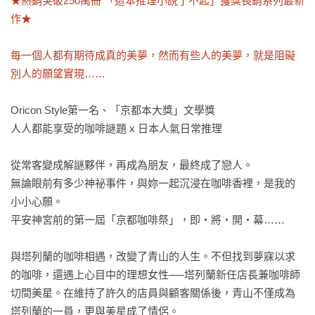
★熱銷突破250萬冊 「這本推理小說了不起」獲獎長銷系列最新
作★

每一個人都有期待成真的美夢，然而有些人的美夢，就是阻礙
別人的願望實現……
Oricon Style第一名、「京都本大獎」文學獎

人人都能享受的咖啡謎題 x 日本人氣日常推理

從常客變成解謎夥伴，再成為朋友，最終成了戀人。

無論眼前有多少神祕事件，與妳一起沉浸在咖啡香裡，是我的
小小心願。

平安神宮前的第一屆「京都咖啡祭」，即‧將‧開‧幕……

與塔列蘭的咖啡相遇，改變了青山的人生。不但找到夢寐以求
的咖啡，還遇上心目中的理想女性──塔列蘭新任店長兼咖啡師
切間美星。在維持了許久的店員與顧客關係後，青山不僅成為
塔列蘭的一員，更與美星成了情侶。
