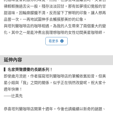
彿輕輕撫過舌尖一般，殘存淡淡回甘。那有如夢境幻覺般的甘
甜滋味，因輪廓朦朧不清，反而留下了鮮明的印象，讓人想再
品嘗一次，一再地試圖伸手去觸摸那美妙的幻象。

與塔列蘭咖啡店的咖啡相遇，為我的人生帶來了兩個重大的變
化。其中之一是能沖煮出我理想咖啡的女性切間美星咖啡師，
也成為了我心目中的理想女性形象──雖然將異性神聖化所隱含
看更多
的危險性是必須謹慎看待的問題，但我的感受確實如此，她對
我似乎也沒那麼排斥，這是不爭的事實。

她的招牌特徵是剪成鮑伯頭的黑色短髮。身材嬌小，五官長相
延伸內容
並不特別突出，但看起來十分勻稱且柔和。她會在營業時間自
▍名家齊聲讚譽的長銷系列！
發性地穿著白襯衫、黑褲和深藍色圍裙。據她所言，那似乎是
即使歲月流逝，作者描寫塔列蘭咖啡店的筆觸依舊如昔。但美
一種「戰鬥服」。

星小姐與「我」之間的關係，似乎正在悄然改變呢。祝大家十
她遵從已故舅婆的指導沖煮出的咖啡極為美味，技術堪稱一
週年快樂！

流。不過，使她更加脫穎而出的則是她聰慧的頭腦。只要遇到
——辻真先

令人費解的事件，她的大腦就會跟磨豆機的手把一樣全速運
轉，到目前為止已多次解開在咖啡店營業時上門的客人帶來的
恭喜塔列蘭咖啡店開業十週年。今後也請繼續以新奇的謎題、
謎團。不僅如此，她還曾在警察採取行動前，就解決了妹妹被