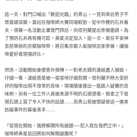
這一天，對門口喊出「歡迎光臨」的青山，一見到來訪男子不
禁眉頭深鎖。當初在咖啡師大賽同場較勁、從中作梗的石井春
夫，領著一名活動企畫登門拜訪，向塔列蘭提出參展邀請。為
了預防石井再有機可趁，美星決定加入。這一次，是在平安神
宮前舉辦的京都咖啡祭，將召集京都人氣咖啡店家參展，讓咖
啡愛好者現場評比。

然而，活動開始後便意外頻傳。一對老夫婦的濾紙遭人損毀，
仔細一看，濾紙竟是被一張張地仔細剪開。塔列蘭平時大受好
評的咖啡出現不尋常的苦味，現場隨後搜出一瓶啟人疑竇的苦
味劑。另有一位工作人員被來源不明的石頭燙傷，檢查之下發
現石頭上寫了令人不快的話語……而青山竟被懷疑是這一連串
妨礙事件的幕後黑手……

「從現在開始，我將解開所有謎題──犯人就在我們之中。」

咖啡師美星這回將如何解開謎團呢？