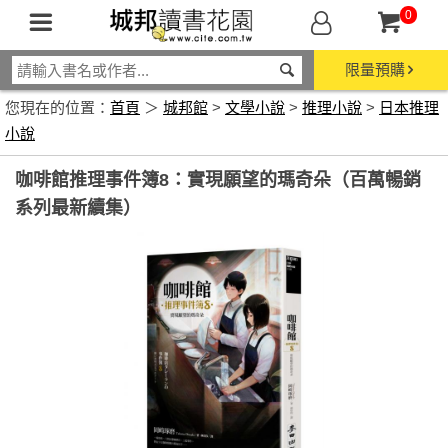
0
限量預購
您現在的位置：
首頁
＞
城邦館
>
文學小說
>
推理小說
>
日本推理
小說
咖啡館推理事件簿8：實現願望的瑪奇朵（百萬暢銷
系列最新續集）