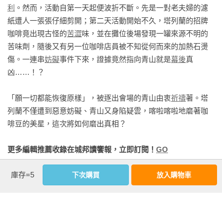
滋味。每次讀完新作我都會感到幸福，心想「這本書也很美味
也幸好我早就從美星小姐那裡學會怎麼沖煮這間店的咖啡，可
利
。然而，活動自第一天起便波折不斷。先是一對老夫婦的濾
呢」。希望以後還能讀到更多更多岡崎先生創作的美好故事。

以馬上開始工作，所以她在猶豫大約一週後，便以新任店長的
紙遭人一張張仔細剪開；第二天活動開始不久，塔列蘭的招牌
——彩瀨まる

權限決定雇用我了。藻川先生在手術後療養得很順利，目前每
咖啡竟出現古怪的
苦澀
味，並在攤位後場發現一罐來源不明的
週工作兩天，剩下的四天則由我負責，再配合原本的週三固定
苦味劑，隨後又有另一位咖啡店員被不知從何而來的加熱石燙
恭喜塔列蘭系列邁入十週年！作者對故事的真摯態度，以及一
店休日，塔列蘭咖啡店基本上還能夠維持過往的經營方式。

傷。一連串
妨礙
事件下來，證據竟然指向青山就是
幕後
真
部又一部的精采作品，一直以來都為我啟發了許多創作靈感。
我當初在塔列蘭大喊「終於遇見了！」時，根本沒想到這裡竟
凶……！？

身為一名岡崎琢磨的書迷，我相當期待今後會有更加活躍的表
會成為我未來的職場。對於我與美星小姐這段歷經牛步發展後
現！

急速改變的關係，如果要說我們兩人都適應良好……倒也並非
「願一切都能恢復原樣」，被逐出會場的青山由衷
祈禱
著。塔
——友井羊

如此，但至少在咖啡店營業時，我們之間的默契是仍按照以往
列蘭不僅遭到惡意妨礙、青山又身陷疑雲，喀啦喀啦地磨著咖
的態度使用敬語交談。 
啡豆的美星，這次將如何磨出真相？
本系列的魅力，除了推理的縝密度外，應該就是天才咖啡師美
星與青山之間的關係吧。每次讀到這兩人只能在如易碎品般的
更多編輯推薦收錄在城邦讀饗報，立即訂閱！
GO
關係中相處時，我總是抱著書大喊：「哎呀，真讓人著急！」

——谷津矢車
庫存=5
下次購買
放入購物車
作者資料
岡崎琢磨 Takuma Okazaki