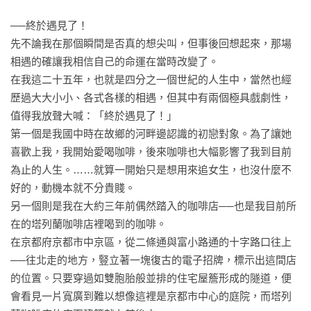
──終於遇見了！

先不論我在那個瞬間是否真的想尖叫，但事後回想起來，那場
相遇的確讓我相信自己的命運在當時改變了。

在我這二十五年，也就是四分之一個世紀的人生中，當然也經
歷過大大小小、各式各樣的相遇，但其中有兩個極具戲劇性，
值得我放聲大喊：「終於遇見了！」

第一個是我國中時在故鄉的河畔邊認識的初戀對象。為了讓她
喜歡上我，我開始愛喝咖啡，後來咖啡也大幅影響了我到目前
為止的人生。……就算一開始只是想用來追女生，也沒什麼不
好的，動機本就不分貴賤。

另一個則是我在大約三年前偶然踏入的咖啡店──也是我目前所
在的塔列蘭咖啡店裡喝到的咖啡。

在京都府京都市中京區，從二條通與富小路通的十字路口往上
──往北走的地方，豎立著一塊復古的電子招牌，標示出這間店
的位置。只要穿過如雙胞胎般並排的住宅屋簷形成的隧道，便
會看見一片寬廣到難以想像這裡是京都市中心的庭院，而塔列