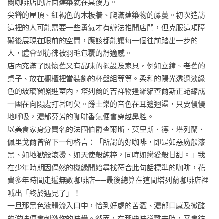
蘭咖啡店的店面建築就在其後方。

尖聳的屋頂、紅褐色的木板牆、爬滿建築物的藤蔓。初次造訪
這裡的人可能需要一些勇氣才有辦法推開店門，但克服這項障
礙後展現在眼前的空間，應該都能讓每一個往前踏出一步的
人，體會到彷彿被羽毛包覆的舒適感。

店內充滿了既懷舊又有品味的擺設及家具，例如立鐘、老舊的
桌子、放在櫥櫃裡當裝飾的杯盤組等等。柔和的陽光透過淡綠
色的玻璃窗照進室內，塔列蘭的吉祥物暹羅貓查爾斯正蜷縮成
一團在向陽處打著呵欠。爵士樂的音色在耳邊迴盪，只要慢慢
地呼吸，濃郁芬芳的咖啡香氣便會穿越鼻腔。

以美食家身分聞名的法國伯爵查爾斯‧莫里斯‧德‧塔列蘭‧
佩里戈爾曾留下一句格言：「所謂的好咖啡，即是如惡魔般漆
黑、如地獄般滾燙、如天使般純粹，同時如戀愛般甘甜。」我
在少年時期因偶然的機緣開始尋找符合此句話標準的咖啡，花
費多年時間走遍無數咖啡店──最後總算在這間塔列蘭咖啡店裡
喊出「終於遇見了」！

一旦那黑色液體流入口中，恰到好處的苦澀、濃郁口感及微酸
的滋味便會刺激你的味覺。然而，在那些味道離去時，又會彷